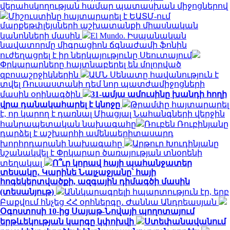
վերահսկողության համար պատասխան միջոցներով
Միշուստինը հայտարարել է ԵԱՏՄ-ում
մարքեթփլեյսների աշխատանքի միասնական
կանոնների մասին
El Mundo. Իսպանական
նավատորմը միգրացիոն ճգնաժամի ֆոնին
ուժեղացրել է իր ներկայությունը Սեուտայում
Փրկարարները հայտնաբերել են մոլորված
զբոսաշրջիկներին
ԱՄՆ Սենատը հավանություն է
տվել Ռուսաստանի դեմ նոր պատժամիջոցների
մասին օրինագծին
31-ամյա ամուսինը խանդի հողի
վրա դանակահարել է կնոջը
Թրամփը հայտարարել
է, որ կարող է դառնալ Միացյալ Նահանգների վերջին
հանրապետական ​​նախագահը
Ռուբեն Ռուբինյանը
դարձել է աշխարհի ամենաերիտասարդ
խորհրդարանի նախագահը
Արթուր Խուդինյանը
նշանակվել է Փրկարար ծառայության տնօրենի
տեղակալ
Ո՞ւր կորավ հայի պահանջատեր
տեսակը․ Կարինե Նալչաջյանը՝ հայի
հոգեկերտվածքի, ազգային դիմագծի մասին
(տեսանյութ)
Աննկարագրելի հպարտություն էր, երբ
Բաքվում հնչեց ՀՀ օրհներգը․ Ժաննա Անդրեասյան
Օգոստոսի 10-ից Սայաթ-Նովայի պողոտայում
երթևեկության կարգը կփոխվի
Ստեփանավանում