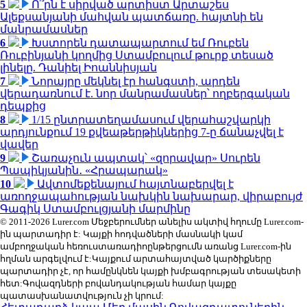
5
Ո՞րն է սիրված արտիստ Արտաշես
Ալեքսանյանի մահվան պատճառը. հայտնի են
մանրամասներ
6
Խստորեն դատապարտում եմ Ռուբեն
Ռուբինյանի կողմից Ստամբուլում թուրք տեսած
լինելը. Դանիել Իոաննիսյան
7
Նորայրը մեկնել էր հանգստի, արդեն
վերադառնում է. նոր մանրամասներ՝ ողբերգական
դեպքից
8
1/15 ընտրատեղամասում վերահաշվարկի
արդյունքում 19 քվեաթերթիկներից 7-ը ճանաչվել է
վավեր
9
Շառաչուն ապտակ՝ «զորավար» Սուրեն
Պապիկյանին․ «Հրապարակ»
10
Ավտոմեքենայում հայտնաբերվել է
առողջապահության նախկին նախարար, վիրաբույժ
Գագիկ Ստամբուլցյանի մարմինը
© 2011-2026 Lurer.com Մեջբերումներ անելիս ակտիվ հղումը Lurer.com-
ին պարտադիր է: Կայքի հոդվածների մասնակի կամ
ամբողջական հեռուստառադիոընթերցումն առանց Lurer.com-ին
հղման արգելվում է:Կայքում արտահայտված կարծիքները
պարտադիր չէ, որ համընկնեն կայքի խմբագրության տեսակետի
հետ:Գովազդների բովանդակության համար կայքը
պատասխանատվություն չի կրում: