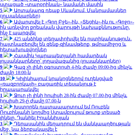
ստացած «տարօրինակ» նամակի մասին
5
Արտակարգ դեպք Սևանում. Մանրամասներ
(լուսանկարներ)
6
Ավարտվել է «Գող Բջե»-ին, «Տեցիկ»-ին ու «Գոջո»-
ին առնչվող քրեական վարույթի նախաքննությունը.
ինչ է պարզվել
7
425 անձինք տեղափոխվել են ոստիկանություն․
հայտնաբերվել են զենք-զինամթերք, թմրամիջոց և
հետախուզվողներ
8
Հասմիկ Կարապետյանի համարձակ
լուսանկարները՝ լողավազանից (լուսանկարներ)
9
Գազ չի լինի օգոստոսի 4-ին ժամը 09:00-ից մինչև
ժամը 18:00-ն
10
Կիլիկիայում կրակոցներով ուղեկցված
«ռազբորկայի» բացառիկ տեսանյութ է
հրապարակվել
1
Ջուր չի լինի հուլիսի 28-ին ժամը 07.00-ից մինչև
հուլիսի 29-ը ժամը 07.00-ն
2
Խստորեն դատապարտում եմ Ռուբեն
Ռուբինյանի կողմից Ստամբուլում թուրք տեսած
լինելը. Դանիել Իոաննիսյան
3
Դերասանին մեղադրում են մանկապղծության
մեջ․ նա ձերբակալվել է