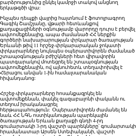
բարձրությունից ընկել կամրջի տակով անցնող
երկաթգծի վրա:
Ինչպես դեպքի վայրից հայտնում է ֆոտոլրագրող
Գագիկ Շամշյանը, վթարի հետևանքով
քաղաքացիների օգնությամբ վարորդը դուրս է բերվել
ավտոմեքենայից, ապա ժամանած ՀՀ ներքին
գործերի նախարարության փրկարար ծառայության
Երևանի թիվ 11 հրշեջ-փրկարարական ջոկատի
փրկարարները նույնպես օպերատիվորեն ժամանած
շտապօգնության բժիշկների հետ վիրավորին
պատգարակով մոտեցրել են շտապօգնության
ավտոմեքենային, ով այնուհետև տեղափոխվել է
Հերացու անվան 1-ին համալսարանական
հիվանդանոց:
Հրշեջ-փրկարարները հոսանքազրկել են
ավտոմեքենան, փակել գազաբալոնի փականն ու
տեղում իրականացրել
հերթապահություն: Օպերատիվորեն ժամանել են
նաև ՀՀ ՆԳՆ ոստիկանության պարեկային
ծառայության Երևան քաղաքի գնդի 4-րդ
գումարտակի 3-րդ վաշտի պարեկները՝ գումարտակի
հրամանատար Արսեն Ստեփանյանի, վաշտի