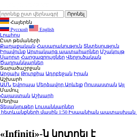
Հայերեն
Русский
English
Լրահոս
Ըստ թեմաների
Քաղաքական
Հասարակություն
Տնտեսություն
Իրավունք
Արտակարգ պատահարներ
Մշակույթ
Սպորտ
Հարցազրույցներ
Վերլուծական
Ծաղրանկարներ
Տարածաշրջան
Արցախ
Թուրքիա
Ադրբեջան
Իրան
Աշխարհ
ԱՄՆ
Եվրոպա
Մերձավոր Արևելք
Ռուսաստան
Այլ
Մամուլ
Հայաստան
Աշխարհ
Մեդիա
Տեսանյութեր
Լուսանկարներ
հետևանքների մասին
1:50
Իսպանիան պատասխան միջոցն
«Infiniti»-ն կոտրել է