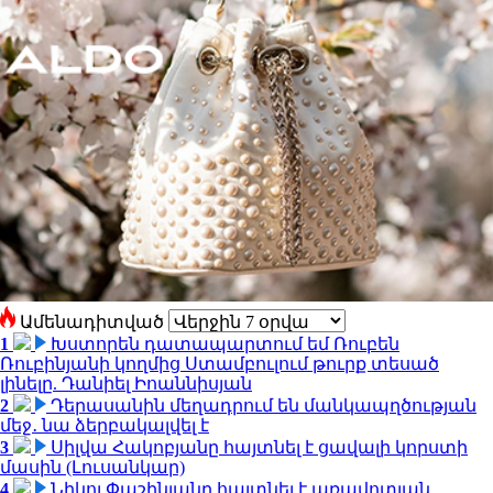
Ամենադիտված
1
Խստորեն դատապարտում եմ Ռուբեն
Ռուբինյանի կողմից Ստամբուլում թուրք տեսած
լինելը. Դանիել Իոաննիսյան
2
Դերասանին մեղադրում են մանկապղծության
մեջ․ նա ձերբակալվել է
3
Սիլվա Հակոբյանը հայտնել է ցավալի կորստի
մասին (Լուսանկար)
4
Նիկոլ Փաշինյանը հայտնել է առավոտյան