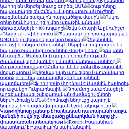
դեմ. Իրանի ԱԳ նախարար
Հղի զբոսաշրջիկներին
կարող են մերժել մուտք գործել ԱՄՆ
Հութիները
հայտարարել են Եմենում պրոսաուդյան ուժերի
ռազմական բազային հարվածելու մասին
Ոսկու
գինը հունիսի 17-ից ի վեր առաջին անգամ
գերազանցել է 4400 դոլարը
Եվս 6 տարի և ընդմիշտ
«Ռեալում»․ Վինիսիուս
Պենտագոնը հրապարակել է
ԱԹՕ-ների վերաբերյալ նոր նյութեր
Զելենսկին
առաջին անգամ ժամանել է Սերբիա․ սպասվում են
կարևոր բանակցություններ Վուչիչի հետ
Հայտնի
են դարձել Թաիլանդի դպրոցի հրաձգության
ժամանակ զոհվածների մասին մանրամասները
Հայ ուշուիստները 37 մեդալ են նվաճել միջազգային
մրցաշարում
Սլովակիայի արևելքում արտակարգ
դրություն է հայտարարվել շոգի ալիքների
պատճառով
Ֆյոդորովը փորձում է Մասկին համոզել,
որ աջակցի Ուկրաինային
Թրամփը սպառնացել է
արգելափակել շվեյցարական ժամացույցների
ներմուծումը ԱՄՆ
Հորմուզի նեղուցը կարող է
կորցնել իր ռազմավարական նշանակությունը
Կաթողիկոսը չպետք է հայկական դատարանի առջև
կանգնի ու վե՛րջ, մնացածը քննարկման հարց չի․
փաստաբան (տեսանյութ)
Reuters. Իսպանիան
սպառնում է Իտալիային սահմանային