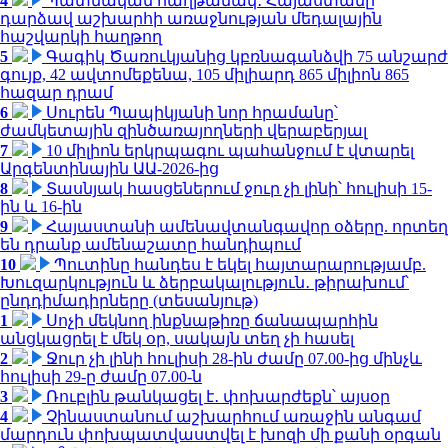
4
Պատմական հաղթանակ․ Հայաստանը
դարձավ աշխարհի առաջնության մեդալային
հաշվարկի հաղթող
5
Գագիկ Ծառուկյանից կբռնագանձվի 75 անշարժ
գույք, 42 ավտոմեքենա, 105 միլիարդ 865 միլիոն 865
հազար դրամ
6
Սուրեն Պապիկյանի նոր հրամանը՝
ժամկետային զինծառայողների վերաբերյալ
7
10 միլիոն երկրպագու պահանջում է վտարել
Արգենտինային ԱԱ-2026-ից
8
Տասնյակ հասցեներում ջուր չի լինի՝ հուլիսի 15-
ին և 16-ին
9
Հայաստանի ամենավտանգավոր օձերը. որտեղ
են դրանք ամենաշատը հանդիպում
10
Պուտինը հանդես է եկել հայտարարությամբ.
Խուզարկություն և ձերբակալություն․ թիրախում՝
ընդդիմադիրները (տեսանյութ)
1
Սոչի մեկնող ինքնաթիռը ճանապարհին
անցկացրել է մեկ օր, սակայն տեղ չի հասել
2
Ջուր չի լինի հուլիսի 28-ին ժամը 07.00-ից մինչև
հուլիսի 29-ը ժամը 07.00-ն
3
Ռուբլին թանկացել է․ փոխարժեքն՝ այսօր
4
Չինաստանում աշխարհում առաջին անգամ
մարդուն փոխպատվաստվել է խոզի մի քանի օրգան