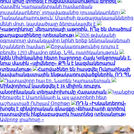
ռուս կինը փորձել է ինքնասպանություն գործել
Հասմիկ Կարապետյանի համարձակ
լուսանկարները՝ լողավազանից (լուսանկարներ)
Դանակահարություն՝ Մասիսի գազալցակայաններից
մեկի մոտ. կասկածյալը ձերբակալվել է
Կաթողիկոսը՝ մեղադրյալի աթոռին․ ի՞նչ են մտածում
քաղաքացիները (տեսանյութ)
2026 թվականի
օգոստոսը վտանգավոր կլինի երեք կենդանակերպի
նշանների համար
Շրջանառությունից դուրս է
բերվել 1293 միավոր զենք․ ՆԳՆ ոստիկանություն
Ալեն Սիմոնյանից հետո հաջորդը Հայկ Կոնջորյանն է․
նրա մասին «սլիվները» ՔՊ-ն է կազմակերպում
(տեսանյութ)
Հարվածներ են հասցվել Ուկրաինայի
նավահանգստային ենթակառուցվածքներին. ՌԴ ՊՆ
Դատավորը հայ էր․ Նարեկ Կարապետյան
Մինվոդիում կասեցվել է 16 միլիոն ռուբլու
անօրինական տեղափոխումը Հայաստան
Կյանքից
հեռացել է Մադոննայի և այլ աստղերի հետ
աշխատած Ուիլյամ Օրբիթը
ՌԴ-ն «Իսկանդերով»
խոցել է զինվորական գնացքը.Վեհափառի գործով
դատավորն ինքնաբացարկ հայտնեց (տեսանյութ)
Ամբողջ լրահոսը »