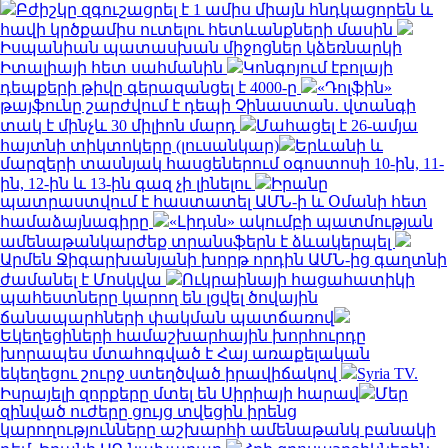
Բժիշկը զգուշացրել է 1 ամիս միայն հնդկացորեն և
հավի կրծքամիս ուտելու հետևանքների մասին
Իսպանիան պատասխան միջոցներ կձեռնարկի
Իտալիայի հետ սահմանին
Կոնգոյում էբոլայի
դեպքերի թիվը գերազանցել է 4000-ը
«Դոլֆին»
թայֆունը շարժվում է դեպի Չինաստան․ վտանգի
տակ է մինչև 30 միլիոն մարդ
Մահացել է 26-ամյա
հայտնի տիկտոկերը (լուսանկար)
Երևանի և
մարզերի տասնյակ հասցեներում օգոստոսի 10-ին, 11-
ին, 12-ին և 13-ին գազ չի լինելու
Իրանը
պատրաստվում է հաստատել ԱՄՆ-ի և Օմանի հետ
համաձայնագիրը
«Լիդսն» ակումբի պատմության
ամենաթանկարժեք տրանսֆերն է ձևակերպել
Արմեն Ջիգարխանյանի խորթ որդին ԱՄՆ-ից գաղտնի
ժամանել է Մոսկվա
Ուկրաինայի հացահատիկի
պահեստները կարող են լցվել ծովային
ճանապարհների փակման պատճառով
Եկեղեցիների համաշխարհային խորհուրդը
խորապես մտահոգված է Հայ առաքելական
եկեղեցու շուրջ ստեղծված իրավիճակով
Syria TV.
Իսրայելի զորքերը մտել են Սիրիայի հարավ
Մեր
զինված ուժերը ցույց տվեցին իրենց
կարողությունները աշխարհի ամենաթանկ բանակի