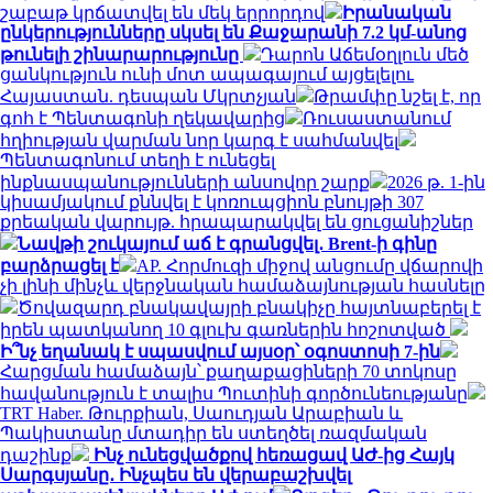
շաբաթ կրճատվել են մեկ երրորդով
Իրանական
ընկերությունները սկսել են Քաջարանի 7.2 կմ-անոց
թունելի շինարարությունը
Դարոն Աճեմօղլուն մեծ
ցանկություն ունի մոտ ապագայում այցելելու
Հայաստան. դեսպան Մկրտչյան
Թրամփը նշել է, որ
գոհ է Պենտագոնի ղեկավարից
Ռուսաստանում
հղիության վարման նոր կարգ է սահմանվել
Պենտագոնում տեղի է ունեցել
ինքնասպանությունների անսովոր շարք
2026 թ. 1-ին
կիսամյակում քննվել է կոռուպցիոն բնույթի 307
քրեական վարույթ. հրապարակվել են ցուցանիշներ
Նավթի շուկայում աճ է գրանցվել․ Brent-ի գինը
բարձրացել է
AP. Հորմուզի միջով անցումը վճարովի
չի լինի մինչև վերջնական համաձայնության հասնելը
Ծովազարդ բնակավայրի բնակիչը հայտնաբերել է
իրեն պատկանող 10 գլուխ գառներին հոշոտված
Ի՞նչ եղանակ է սպասվում այսօր՝ օգոստոսի 7-ին
Հարցման համաձայն՝ քաղաքացիների 70 տոկոսը
հավանություն է տալիս Պուտինի գործունեությանը
TRT Haber. Թուրքիան, Սաուդյան Արաբիան և
Պակիստանը մտադիր են ստեղծել ռազմական
դաշինք
Ինչ ունեցվածքով հեռացավ ԱԺ-ից Հայկ
Սարգսյանը․ Ինչպես են վերաբաշխվել