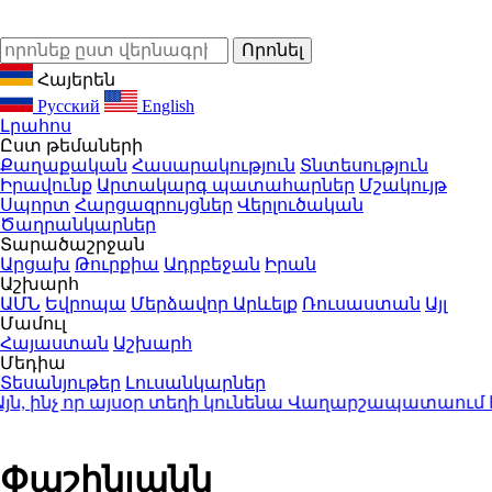
Հայերեն
Русский
English
Լրահոս
Ըստ թեմաների
Քաղաքական
Հասարակություն
Տնտեսություն
Իրավունք
Արտակարգ պատահարներ
Մշակույթ
Սպորտ
Հարցազրույցներ
Վերլուծական
Ծաղրանկարներ
Տարածաշրջան
Արցախ
Թուրքիա
Ադրբեջան
Իրան
Աշխարհ
ԱՄՆ
Եվրոպա
Մերձավոր Արևելք
Ռուսաստան
Այլ
Մամուլ
Հայաստան
Աշխարհ
Մեդիա
Տեսանյութեր
Լուսանկարներ
 ինչ որ այսօր տեղի կունենա Վաղարշապատաում հավ
Փաշինյանն