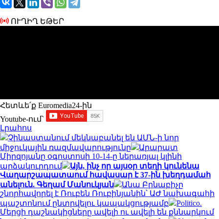
ՈՒՂԻՂ ԵԹԵՐ
Հետևե՛ք Euromedia24-ին
Youtube-ում`
Լրահոս
Չինաստանում մեկնաբանել են ԱՄՆ-ի նոր
միջուկային ռազմավարությունը
Արարատ
Միրզոյանը օգոստոսի 10-14-ը ներառյալ կլինի
արձակուրդում
Այն, ինչ որ այսօր տեղի կունենա
Վաղարշապատաում հավասար է 37-ին խեղդամահ
անելուն. Գեղամ Մանուկյան
Անա Բրնաբիչը
շնորհավորել է Ռուբեն Ռուբինյանին՝ ԱԺ նախագահի
պաշտոնում ընտրվելու կապակցությամբ
Politico.
Մերցի դաշնակիցները ավելի ու ավելի են քննարկում