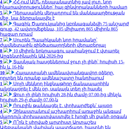
4
ՀՀ-ում ԱՄՆ դեսպանատնից լավ լուր․ նոր
հնարավորություններ՝ հայ զինվորականների համար
5
Դերասանին մեղադրում են մանկապղծության
մեջ․ նա ձերբակալվել է
6
Գագիկ Ծառուկյանից կբռնագանձվի 75 անշարժ
գույք, 42 ավտոմեքենա, 105 միլիարդ 865 միլիոն 865
հազար դրամ
7
Սուրեն Պապիկյանի նոր հրամանը՝
ժամկետային զինծառայողների վերաբերյալ
8
10 միլիոն երկրպագու պահանջում է վտարել
Արգենտինային ԱԱ-2026-ից
9
Տասնյակ հասցեներում ջուր չի լինի՝ հուլիսի 15-
ին և 16-ին
10
Հայաստանի ամենավտանգավոր օձերը.
որտեղ են դրանք ամենաշատը հանդիպում
1
Սոչի մեկնող ինքնաթիռը ճանապարհին
անցկացրել է մեկ օր, սակայն տեղ չի հասել
2
Ջուր չի լինի հուլիսի 28-ին ժամը 07.00-ից մինչև
հուլիսի 29-ը ժամը 07.00-ն
3
Ռուբլին թանկացել է․ փոխարժեքն՝ այսօր
4
Չինաստանում աշխարհում առաջին անգամ
մարդուն փոխպատվաստվել է խոզի մի քանի օրգան
5
Ո՞րն է սիրված արտիստ Արտաշես
Ալեքսանյանի մահվան պատճառը. հայտնի են