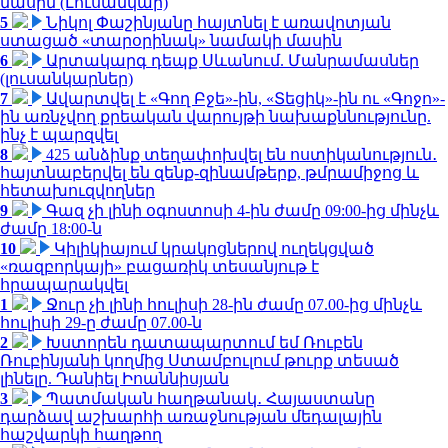
մասին (Լուսանկար)
5
Նիկոլ Փաշինյանը հայտնել է առավոտյան
ստացած «տարօրինակ» նամակի մասին
6
Արտակարգ դեպք Սևանում. Մանրամասներ
(լուսանկարներ)
7
Ավարտվել է «Գող Բջե»-ին, «Տեցիկ»-ին ու «Գոջո»-
ին առնչվող քրեական վարույթի նախաքննությունը.
ինչ է պարզվել
8
425 անձինք տեղափոխվել են ոստիկանություն․
հայտնաբերվել են զենք-զինամթերք, թմրամիջոց և
հետախուզվողներ
9
Գազ չի լինի օգոստոսի 4-ին ժամը 09:00-ից մինչև
ժամը 18:00-ն
10
Կիլիկիայում կրակոցներով ուղեկցված
«ռազբորկայի» բացառիկ տեսանյութ է
հրապարակվել
1
Ջուր չի լինի հուլիսի 28-ին ժամը 07.00-ից մինչև
հուլիսի 29-ը ժամը 07.00-ն
2
Խստորեն դատապարտում եմ Ռուբեն
Ռուբինյանի կողմից Ստամբուլում թուրք տեսած
լինելը. Դանիել Իոաննիսյան
3
Պատմական հաղթանակ․ Հայաստանը
դարձավ աշխարհի առաջնության մեդալային
հաշվարկի հաղթող