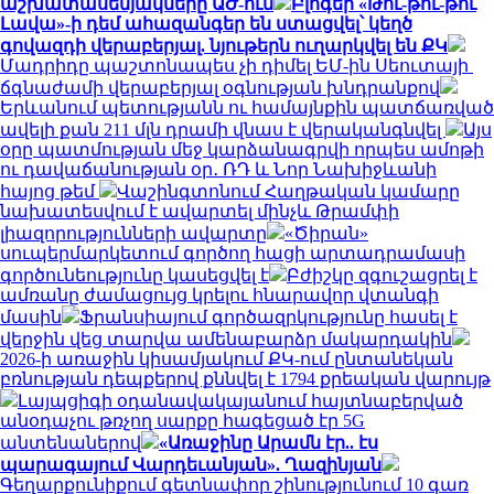
աշխատասենյակները ԱԺ-ում
Բլոգեր «Թու-թու-թու
Լավա»-ի դեմ ահազանգեր են ստացվել՝ կեղծ
գովազդի վերաբերյալ. նյութերն ուղարկվել են ՔԿ
Մադրիդը պաշտոնապես չի դիմել ԵՄ-ին Սեուտայի ​​
ճգնաժամի վերաբերյալ օգնության խնդրանքով
Երևանում պետությանն ու համայնքին պատճառված
ավելի քան 211 մլն դրամի վնաս է վերականգնվել
Այս
օրը պատմության մեջ կարձանագրվի որպես ամոթի
ու դավաճանության օր․ ՌԴ և Նոր Նախիջևանի
հայոց թեմ
Վաշինգտոնում Հաղթական կամարը
նախատեսվում է ավարտել մինչև Թրամփի
լիազորությունների ավարտը
«Ծիրան»
սուպերմարկետում գործող հացի արտադրամասի
գործունեությունը կասեցվել է
Բժիշկը զգուշացրել է
ամռանը ժամացույց կրելու հնարավոր վտանգի
մասին
Ֆրանսիայում գործազրկությունը հասել է
վերջին վեց տարվա ամենաբարձր մակարդակին
2026-ի առաջին կիսամյակում ՔԿ-ում ընտանեկան
բռնության դեպքերով քննվել է 1794 քրեական վարույթ
Լայպցիգի օդանավակայանում հայտնաբերված
անօդաչու թռչող սարքը հագեցած էր 5G
անտենաներով
«Առաջինը Արամն էր.. էս
պարագայում Վարդեւանյան». Ղազինյան
Գեղարքունիքում գետնափոր շինությունում 10 գառ