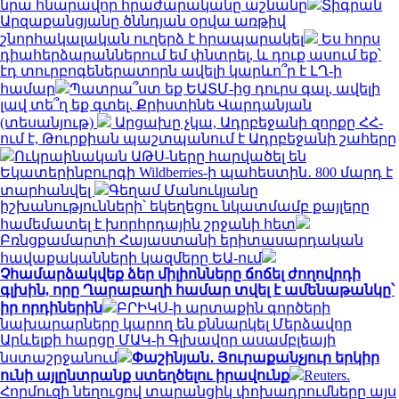
նրա հնարավոր հրաժարականը աշնանը
Տիգրան
Արզաքանցյանը ծննդյան օրվա առթիվ
շնորհակալական ուղերձ է հրապարակել
Ես հորս
դիահերձարաններում եմ փնտրել, և դուք ասում եք՝
էդ տուրբոգեներատորն ավելի կարևո՞ր է ԼՂ-ի
համար
Պատրա՞ստ եք ԵԱՏՄ-ից դուրս գալ, ավելի
լավ տե՞ղ եք գտել. Քրիստինե Վարդանյան
(տեսանյութ)
Արցախը չկա, Ադրբեջանի զորքը ՀՀ-
ում է, Թուրքիան պաշտպանում է Ադրբեջանի շահերը
Ուկրաինական ԱԹՍ-ները հարվածել են
Եկատերինբուրգի Wildberries-ի պահեստին․ 800 մարդ է
տարհանվել
Գեղամ Մանուկյանը
իշխանությունների՝ եկեղեցու նկատմամբ քայլերը
համեմատել է խորհրդային շրջանի հետ
Բռնցքամարտի Հայաստանի երիտասարդական
հավաքականների կազմերը ԵԱ-ում
Չհամարձակվեք ձեր միլիոնները ճոճել ժողովրդի
գլխին, որը Ղարաբաղի համար տվել է ամենաթանկը՝
իր որդիներին
ԲՐԻԿՍ-ի արտաքին գործերի
նախարարները կարող են քննարկել Մերձավոր
Արևելքի հարցը ՄԱԿ-ի Գլխավոր ասամբլեայի
նստաշրջանում
Փաշինյան․ Յուրաքանչյուր երկիր
ունի այլընտրանք ստեղծելու իրավունք
Reuters.
Հորմուզի նեղուցով տարանցիկ փոխադրումները այս