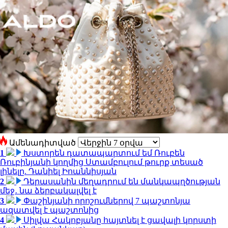
Ամենադիտված
1
Խստորեն դատապարտում եմ Ռուբեն
Ռուբինյանի կողմից Ստամբուլում թուրք տեսած
լինելը. Դանիել Իոաննիսյան
2
Դերասանին մեղադրում են մանկապղծության
մեջ․ նա ձերբակալվել է
3
Փաշինյանի որոշումներով 7 պաշտոնյա
ազատվել է պաշտոնից
4
Սիլվա Հակոբյանը հայտնել է ցավալի կորստի