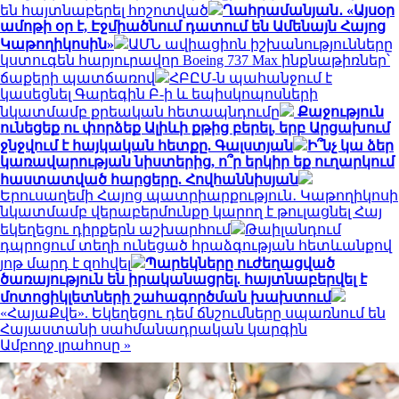
են հայտնաբերել հոշոտված
Ղահրամանյան․ «Այսօր
ամոթի օր է, Էջմիածնում դատում են Ամենայն Հայոց
Կաթողիկոսին»
ԱՄՆ ավիացիոն իշխանությունները
կստուգեն հարյուրավոր Boeing 737 Max ինքնաթիռներ՝
ճաքերի պատճառով
ՀԲԸՄ-ն պահանջում է
կասեցնել Գարեգին Բ-ի և եպիսկոպոսների
նկատմամբ քրեական հետապնդումը
Քաջություն
ունեցեք ու փորձեք Ալիևի քթից բերել, երբ Արցախում
ջնջվում է հայկական հետքը. Գալստյան
Ի՞նչ կա ձեր
կառավարության նիստերից, ո՞ր երկիր եք ուղարկում
հաստատված հարցերը. Հովհաննիսյան
Երուսաղեմի Հայոց պատրիարքություն․ Կաթողիկոսի
նկատմամբ վերաբերմունքը կարող է թուլացնել Հայ
եկեղեցու դիրքերն աշխարհում
Թաիլանդում
դպրոցում տեղի ունեցած հրաձգության հետևանքով
յոթ մարդ է զոհվել
Պարեկները ուժեղացված
ծառայություն են իրականացրել. հայտնաբերվել է
մոտոցիկլետների շահագործման խախտում
«ՀայաՔվե». Եկեղեցու դեմ ճնշումները սպառնում են
Հայաստանի սահմանադրական կարգին
Ամբողջ լրահոսը »