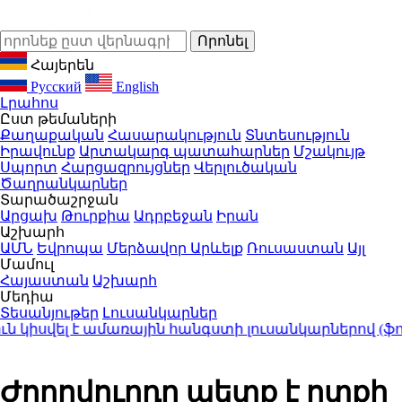
Հայերեն
Русский
English
Լրահոս
Ըստ թեմաների
Քաղաքական
Հասարակություն
Տնտեսություն
Իրավունք
Արտակարգ պատահարներ
Մշակույթ
Սպորտ
Հարցազրույցներ
Վերլուծական
Ծաղրանկարներ
Տարածաշրջան
Արցախ
Թուրքիա
Ադրբեջան
Իրան
Աշխարհ
ԱՄՆ
Եվրոպա
Մերձավոր Արևելք
Ռուսաստան
Այլ
Մամուլ
Հայաստան
Աշխարհ
Մեդիա
Տեսանյութեր
Լուսանկարներ
կիսվել է ամառային հանգստի լուսանկարներով (ֆոտո
Ժողովուրդը պետք է ոտքի