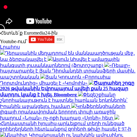
Հետևե՛ք Euromedia24-ին
Youtube-ում`
Լրահոս
Դերասանին մեղադրում են մանկապղծության մեջ․
նա ձերբակալվել է
Ալսուն կիսվել է ամառային
հանգստի լուսանկարներով (ֆոտոշարք)
«Ռեալը»
հայտարարել է Յան Դիոմանդեի տրանսֆերի մասին․
պաշտոնական
Յան Կոուտոն «Բորուսիա
Դորտմունդից» միացել է «Կոմոյին»
Ծայրահեղ շոգը
2026 թվականին Եվրոպայում ավելի քան 25 հազար
մարդու կյանք է խլել. Bloomberg
Փեզեշքիանը
շնորհակալություն է հայտնել հարևան երկրներին՝
Իրանին աջակցելու համար
Կոնֆերենցիաների
լիգայի որակավորման երրորդ փուլի առաջին
խաղում «Նոան» ոչ-ոքի խաղաց «Սյոնի» հետ
Հնդկաստանի հյուսիս-արևելքում տեղի ունեցած
ջրհեղեղների հետևանքով զոհերի թիվը հասել է 97-ի
Անահիտ Կիրակոսյանի ու նախկին ամուսինու