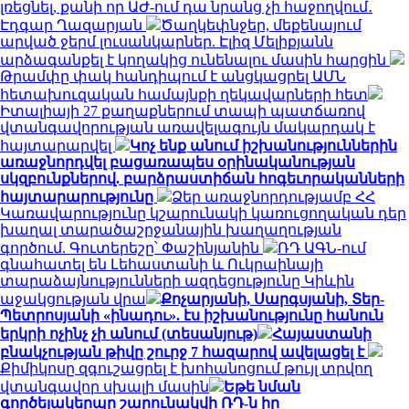
լռեցնել, քանի որ ԱԺ-ում դա նրանց չի հաջողվում․
Էդգար Ղազարյան
Ծաղկեփնջեր, մեքենայում
արված ջերմ լուսանկարներ. Էլիզ Մելիքյանն
արձագանքել է կողակից ունենալու մասին հարցին
Թրամփը փակ հանդիպում է անցկացրել ԱՄՆ
հետախուզական համայնքի ղեկավարների հետ
Իտալիայի 27 քաղաքներում տապի պատճառով
վտանգավորության առավելագույն մակարդակ է
հայտարարվել
Կոչ ենք անում իշխանություններին
առաջնորդվել բացառապես օրինականության
սկզբունքներով. բարձրաստիճան հոգեւորականների
հայտարարությունը
Ձեր առաջնորդությամբ ՀՀ
Կառավարությունը կշարունակի կառուցողական դեր
խաղալ տարածաշրջանային խաղաղության
գործում. Գուտերեշը՝ Փաշինյանին
ՌԴ ԱԳՆ-ում
գնահատել են Լեհաստանի և Ուկրաինայի
տարաձայնությունների ազդեցությունը Կիևին
աջակցության վրա
Քոչարյանի, Սարգսյանի, Տեր-
Պետրոսյանի «ինադու». էս իշխանությունը հանուն
երկրի ոչինչ չի անում (տեսանյութ)
Հայաստանի
բնակչության թիվը շուրջ 7 հազարով ավելացել է
Քիմիկոսը զգուշացրել է խոհանոցում թույլ տրվող
վտանգավոր սխալի մասին
Եթե նման
գործելակերպը շարունակվի ՌԴ-ն իր