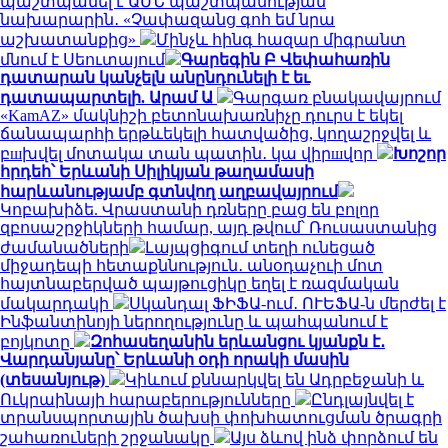
պաշտպանել է ԱՄՆ պաշտպանության
նախարարին․ «Չափազանց գոհ եմ նրա
աշխատանքից»
Մինչև հինգ հազար միգրանտ
մնում է Սեուտայում
Գարեգին Բ Վեփահառին
դատարան կանչելն անընդունելի է եւ
դատապարտելի. Արամ Ա
Գարգառ բնակավայրում
«KamAZ» մակնիշի բետոնախառնիչը դուրս է եկել
ճանապարհի երթևեկելի հատվածից, կողաշրջվել և
բшխվել մոտակա տան պատին․ կա վիրшվոր
Խոշոր
հրդեհ՝ Երևանի Սիլիկյան թաղամասի
հարևանությամբ գտնվող աղբավայրում
Կոբախիձե. Վրաստանի դռները բաց են բոլոր
զբոսաշրջիկների համար, այդ թվում՝ Ռուսաստանից
ժամանածների
Լայպցիգում տեղի ունեցած
միջադեպի հետաքննություն․ անօդաչուի մոտ
հայտնաբերված պայթուցիկը եղել է ռազմական
մակարդակի
Սկանդալ ՖԻՖԱ-ում․ ՈՒԵՖԱ-ն մերժել է
Ինֆանտինոյի ներողությունը և պահպանում է
բոյկոտը
Զոհասեղանին երևանցու կյանքն է․
Վարդանյանը՝ Երևանի օդի որակի մասին
(տեսանյութ)
Կիևում քննարկվել են Ադրբեջանի և
Ուկրաինայի հարաբերությունները
Ընդլայնվել է
տրանսպորտային ծախսի փոխհատուցման ծրագրի
շահառուների շրջանակը
Այս ձևով ինձ փորձում են