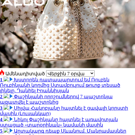
Ամենադիտված
1
Խստորեն դատապարտում եմ Ռուբեն
Ռուբինյանի կողմից Ստամբուլում թուրք տեսած
լինելը. Դանիել Իոաննիսյան
2
Փաշինյանի որոշումներով 7 պաշտոնյա
ազատվել է պաշտոնից
3
Սիլվա Հակոբյանը հայտնել է ցավալի կորստի
մասին (Լուսանկար)
4
Նիկոլ Փաշինյանը հայտնել է առավոտյան
ստացած «տարօրինակ» նամակի մասին
5
Արտակարգ դեպք Սևանում. Մանրամասներ