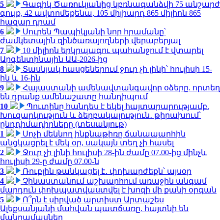
5
Գագիկ Ծառուկյանից կբռնագանձվի 75 անշարժ
գույք, 42 ավտոմեքենա, 105 միլիարդ 865 միլիոն 865
հազար դրամ
6
Սուրեն Պապիկյանի նոր հրամանը՝
ժամկետային զինծառայողների վերաբերյալ
7
10 միլիոն երկրպագու պահանջում է վտարել
Արգենտինային ԱԱ-2026-ից
8
Տասնյակ հասցեներում ջուր չի լինի՝ հուլիսի 15-
ին և 16-ին
9
Հայաստանի ամենավտանգավոր օձերը. որտեղ
են դրանք ամենաշատը հանդիպում
10
Պուտինը հանդես է եկել հայտարարությամբ.
Խուզարկություն և ձերբակալություն․ թիրախում՝
ընդդիմադիրները (տեսանյութ)
1
Սոչի մեկնող ինքնաթիռը ճանապարհին
անցկացրել է մեկ օր, սակայն տեղ չի հասել
2
Ջուր չի լինի հուլիսի 28-ին ժամը 07.00-ից մինչև
հուլիսի 29-ը ժամը 07.00-ն
3
Ռուբլին թանկացել է․ փոխարժեքն՝ այսօր
4
Չինաստանում աշխարհում առաջին անգամ
մարդուն փոխպատվաստվել է խոզի մի քանի օրգան
5
Ո՞րն է սիրված արտիստ Արտաշես
Ալեքսանյանի մահվան պատճառը. հայտնի են
մանրամասներ