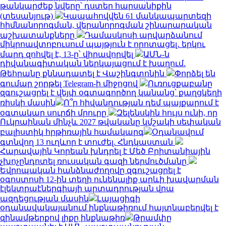
թանկարժեք նվերը՝ դստեր հարսանիքին
(տեսանյութ)
Կապահովվեն 61 մանկապարտեզի
հիմնանորոգման, վերանորոգման շինարարական
աշխատանքները
Դամասկոսի արվարձանում
միկրոավտոբուսում պայթյուն է որոտացել․ երկու
մարդ զոհվել է, 13-ը՝ վիրավորվել
ԱՄՆ-ն
դիվանագիտական ներկայացում է խաղում.
Թեհրանը քննադատել է Վաշինգտոնին
Փորձել են
գումար շորթել Telegram-ի միջոցով
Ուռուցքաբանը
զգուշացրել է վեյփ օգտագործող կանանց՝ քաղցկեղի
ռիսկի մասին
Ո՞ր հիվանդության դեմ պայքարում է
օգտակար սուրճի մրուրը
Զելենսկին հույս ունի, որ
Ուկրաինան մինչև 2027 թվականը կմշակի սեփական
բալիստիկ հրթիռային համակարգ
Օդանավում
գտնվող 13 ուղևոր է տուժել. Հնդկաստան
Հարավային Կորեան խնդրել է Մեծ Բրիտանիային
չխոչընդոտել ռուսական գազի ներմուծմանը
Եվրոպական հանձնաժողովը զգուշացրել է
օգոստոսի 12-ին տեղի ունենալիք արևի խավարման
էլեկտրաէներգիայի արտադրության վրա
ազդեցության մասին
Լայպցիգի
օդանավակայանում ինքնաթիռում հայտնաբերվել է
զինամթերքով լիքը ինքնաթիռ
Թրամփը