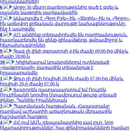
(լուսանկարներ)
6
Արջը 30 մետր բարձրությունից ցած է գցել և
սպանել կաթոլիկ սարկավագին
7
Ավարտվել է «Գող Բջե»-ին, «Տեցիկ»-ին ու «Գոջո»-
ին առնչվող քրեական վարույթի նախաքննությունը.
ինչ է պարզվել
8
425 անձինք տեղափոխվել են ոստիկանություն․
հայտնաբերվել են զենք-զինամթերք, թմրամիջոց և
հետախուզվողներ
9
Գազ չի լինի օգոստոսի 4-ին ժամը 09:00-ից մինչև
ժամը 18:00-ն
10
Կիլիկիայում կրակոցներով ուղեկցված
«ռազբորկայի» բացառիկ տեսանյութ է
հրապարակվել
1
Ջուր չի լինի հուլիսի 28-ին ժամը 07.00-ից մինչև
հուլիսի 29-ը ժամը 07.00-ն
2
Խստորեն դատապարտում եմ Ռուբեն
Ռուբինյանի կողմից Ստամբուլում թուրք տեսած
լինելը. Դանիել Իոաննիսյան
3
Պատմական հաղթանակ․ Հայաստանը
դարձավ աշխարհի առաջնության մեդալային
հաշվարկի հաղթող
4
ՀՀ-ում ԱՄՆ դեսպանատնից լավ լուր․ նոր
հնարավորություններ՝ հայ զինվորականների համար