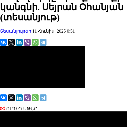
կանգնի. Սեյրան Օհանյան
(տեսանյութ)
Տեսանյութեր
11 Հունիս, 2025 0:51
ՈՒՂԻՂ ԵԹԵՐ