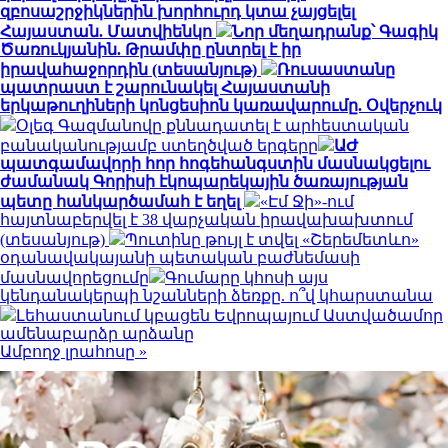
զբոսաշրջիկներին խորհուրդ կտա չայցելել
Հայաստան. Մատվիենկո
Նոր մեղադրանք՝ Գագիկ
Ծառուկյանին. Թրամփը ընտրել է իր
իրավահաջորդին (տեսանյութ)
Ռուսաստանը
պատրաստ է շարունակել Հայաստանի
երկաթուղիների կոնցեսիոն կառավարումը. Օվերչուկ
Օլեգ Գազմանովը քննադատել է արհեստական
բանականությամբ ստեղծված երգերը
ԱԺ
պատգամավորի հոր հոգեհանգստին մասնակցելու
ժամանակ Գորիսի էկոպարեկային ծառայության
պետը հանկարծամահ է եղել
«Էմ Ջի»-ում
հայտնաբերվել է 38 վարչական իրավախախտում
(տեսանյութ)
Պուտինը թույլ է տվել «Շերեմետևո»
օդանավակայանի պետական բաժնեմասի
մասնավորեցումը
Գումարը կհոսի այս
կենդանակերպի նշանների ձեռքը. ո՞վ կհարստանա
Լեհաստանում կբացեն Եվրոպայում Աստվածամոր
ամենաբարձր արձանը
Ամբողջ լրահոսը »