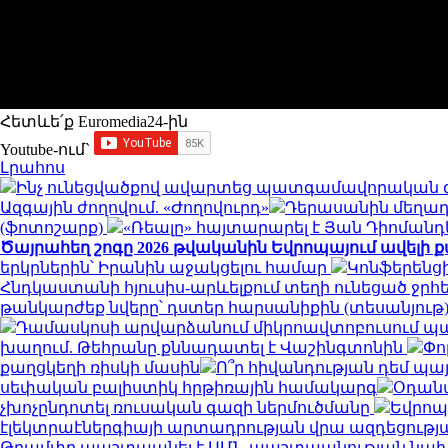
Հետևե՛ք Euromedia24-ին
Youtube-ում`
Լրահոս
Ինչ ունեցվածքով ավարտեց պատգամավորական գոր
Ազգային ժողովում. «Ժողովուրդ»
Դերասանին մեղադր
(ֆոտոշարք)
«Ռեալը» հայտարարել է Յան Դիոմա
Ծայրահեղ շոգը 2026 թվականին Եվրոպայում ավելի քան
երկրներին՝ Իրանին աջակցելու համար
Կոնֆերենցի
Հնդկաստանի հյուսիս-արևելքում տեղի ունեցած ջրհե
թանկարժեք նվերը՝ դստեր հարսանիքին (տեսանյութ
Դամասկոսի արվարձանում միկրոավտոբուսում պայթյո
խաղում. Թեհրանը քննադատել է Վաշինգտոնին
Փո
քաղցկեղի ռիսկի մասին
Ո՞ր հիվանդության դեմ պա
սեփական բալիստիկ հրթիռային համակարգ
Օդանա
չխոչընդոտել ռուսական գազի ներմուծմանը
Եվրոպ
էլեկտրաէներգիայի արտադրության վրա ազդեցությ
Թրամփը պաշտպանել է ԱՄՆ պաշտպանության նախ