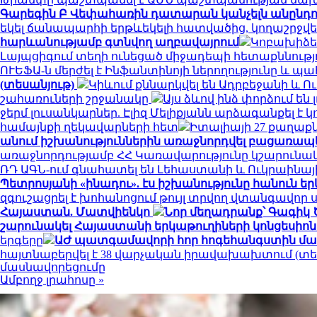
Գարեգին Բ Վեփահառին դատարան կանչելն անընդու
եկել ճանապարհի երթևեկելի հատվածից, կողաշրջվ
հարևանությամբ գտնվող աղբավայրում
Կոբախիձե.
Լայպցիգում տեղի ունեցած միջադեպի հետաքննությ
ՈՒԵՖԱ-ն մերժել է Ինֆանտինոյի ներողությունը և պ
(տեսանյութ)
Կիևում քննարկվել են Ադրբեջանի և 
շահառուների շրջանակը
Այս ձևով ինձ փորձում են
ջերմ լուսանկարներ. Էլիզ Մելիքյանն արձագանքել է 
համայնքի ղեկավարների հետ
Իտալիայի 27 քաղա
անում իշխանություններին առաջնորդվել բացառապ
առաջնորդությամբ ՀՀ Կառավարությունը կշարունա
ՌԴ ԱԳՆ-ում գնահատել են Լեհաստանի և Ուկրաինայ
Պետրոսյանի «ինադու». էս իշխանությունը հանուն երկ
զգուշացրել է խոհանոցում թույլ տրվող վտանգավոր 
Հայաստան. Մատվիենկո
Նոր մեղադրանք՝ Գագիկ 
շարունակել Հայաստանի երկաթուղիների կոնցեսիոն
երգերը
ԱԺ պատգամավորի հոր հոգեհանգստին մաս
հայտնաբերվել է 38 վարչական իրավախախտում (տե
մասնավորեցումը
Ամբողջ լրահոսը »