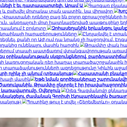
նելի է եւ դատապարտելի. Արամ Ա
Գարգառ բնակավ
ել և բшխվել մոտակա տան պատին․ կա վիրшվոր
Խո
 Վրաստանի դռները բաց են բոլոր զբոսաշրջիկների 
ուն․ անօդաչուի մոտ հայտնաբերված պայթուցիկը ե
ահպանում է բոյկոտը
Զոհասեղանին երևանցու կյանք
Ուկրաինայի հարաբերությունները
Ընդլայնվել է տ
 լռեցնել, քանի որ ԱԺ-ում դա նրանց չի հաջողվում․ Է
կողակից ունենալու մասին հարցին
Թրամփը փակ հա
քներում տապի պատճառով վտանգավորության առավե
ես օրինականության սկզբունքներով. բարձրաստիճա
կի կառուցողական դեր խաղալ տարածաշրջանային խա
ի տարաձայնությունների ազդեցությունը Կիևին աջա
րի ոչինչ չի անում (տեսանյութ)
Հայաստանի բնակչու
սխալի մասին
Եթե նման գործելակերպը շարունակվի 
Ծառուկյանին. Թրամփը ընտրել է իր իրավահաջորդին
 կառավարումը. Օվերչուկ
Օլեգ Գազմանովը քննադ
նակցելու ժամանակ Գորիսի էկոպարեկային ծառայո
սանյութ)
Պուտինը թույլ է տվել «Շերեմետևո» օ