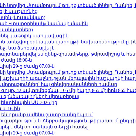
 կողմից Ստամբուլում թուրք տեսած լինելը. Դանիել
ել է պաշտոնից
ասին (Լուսանկար)
ացած «տարօրինակ» նամակի մասին
ւսանկարներ)
պանել կաթոլիկ սարկավագին
ո»-ին առնչվող քրեական վարույթի նախաքննությունը. ի
ջ․ նա ձերբակալվել է
 հայտնաբերվել են զենք-զինամթերք, թմրամիջոց և հ
 ժամը 18:00-ն
ւլիսի 29-ը ժամը 07.00-ն
 կողմից Ստամբուլում թուրք տեսած լինելը. Դանիել
աշխարհի առաջնության մեդալային հաշվարկի հաղ
ավորություններ՝ հայ զինվորականների համար
ւյք, 42 ավտոմեքենա, 105 միլիարդ 865 միլիոն 865 հ
 զինծառայողների վերաբերյալ
ենտինային ԱԱ-2026-ից
 և 16-ին
 են դրանք ամենաշատը հանդիպում
ւզարկություն և ձերբակալություն․ թիրախում՝ ընդդ
լ է մեկ օր, սակայն տեղ չի հասել
ւլիսի 29-ը ժամը 07.00-ն