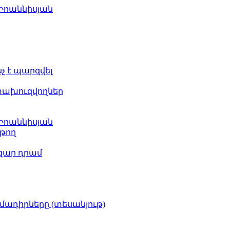
 Իոաննիսյան
նչ է պարզվել
ետախուզվողներ
 Իոաննիսյան
թող
ազար դրամ
իմադիրները (տեսանյութ)