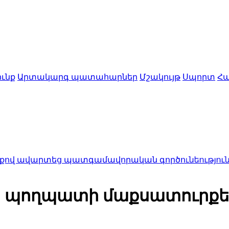
ւնք
Արտակարգ պատահարներ
Մշակույթ
Սպորտ
Հա
եց պատգամավորական գործունեությունը Հայկ Սարգ
ն պողպատի մաքսատուրքեր