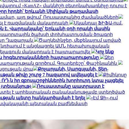
այրում «KamAZ» մակնիշի բետոնախառնիչը դուրս է
շոր հրդեհ՝ Երևանի Սիլիկյան թաղամասի
համար, այդ թվում՝ Ռուսաստանից ժամանածների
ղել է ռազմական մակարդակի
Սկանդալ ՖԻՖԱ-ում․
ն է․ Վարդանյանը՝ Երևանի օդի որակի մասին
րանսպորտային ծախսի փոխհատուցման ծրագրի
դգար Ղազարյան
Ծաղկեփնջեր, մեքենայում արված
նդիպում է անցկացրել ԱՄՆ հետախուզական
լագույն մակարդակ է հայտարարվել
Կոչ ենք
ն հոգեւորականների հայտարարությունը
Ձեր
ղաղության գործում. Գուտերեշը՝ Փաշինյանին
կցության վրա
Քոչարյանի, Սարգսյանի, Տեր-
թյան թիվը շուրջ 7 հազարով ավելացել է
Քիմիկոսը
ՌԴ-ն իր զբոսաշրջիկներին խորհուրդ կտա չայցելել
 (տեսանյութ)
Ռուսաստանը պատրաստ է
ատել է արհեստական բանականությամբ ստեղծված
ւթյան պետը հանկարծամահ է եղել
«Էմ Ջի»-ում
դանավակայանի պետական բաժնեմասի