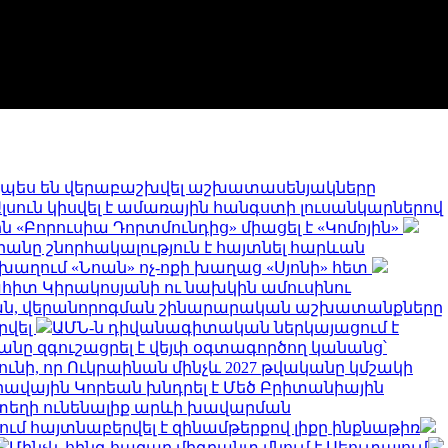
չպես են վերաբաշխվել աշխատասենյակները
լսուն կիսվել է ամառային հանգստի լուսանկարներով
ն «Բորուսիա Դորտմունդից» միացել է «Կոմոյին»
իանը շնորհակալություն է հայտնել հարևան
խաղում «Նոան» ոչ-ոքի խաղաց «Սյոնի» հետ
հիտ Կիրակոսյանի ու նախկին ամուսինու
ան, վերանորոգման շինարարական աշխատանքները
րվել
ԱՄՆ-ն դիվանագիտական ներկայացում է
անը զգուշացրել է վեյփ օգտագործող կանանց՝
ս ունի, որ Ուկրաինան մինչև 2027 թվականը կմշակի
ավային Կորեան խնդրել է Մեծ Բրիտանիային
 տեղի ունենալիք արևի խավարման
մ հայտնաբերվել է զինամթերքով լիքը ինքնաթիռ
Մինչև հինգ հազար միգրանտ մնում է Սեուտայում