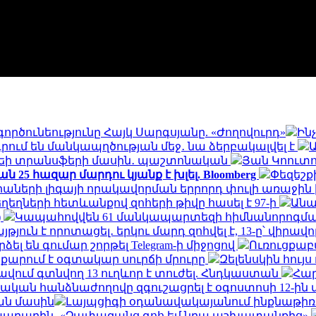
ծունեությունը Հայկ Սարգսյանը. «Ժողովուրդ»
Ին
ում են մանկապղծության մեջ․ նա ձերբակալվել է
Ա
նդեի տրանսֆերի մասին․ պաշտոնական
Յան Կոուտո
 25 հազար մարդու կյանք է խլել. Bloomberg
Փեզեշք
աների լիգայի որակավորման երրորդ փուլի առաջին 
ղեղների հետևանքով զոհերի թիվը հասել է 97-ի
Անա
)
Կապահովվեն 61 մանկապարտեզի հիմնանորոգմ
ւն է որոտացել․ երկու մարդ զոհվել է, 13-ը՝ վիրավո
րձել են գումար շորթել Telegram-ի միջոցով
Ուռուցքաբ
յքարում է օգտակար սուրճի մրուրը
Զելենսկին հույ
վում գտնվող 13 ուղևոր է տուժել. Հնդկաստան
Հար
ական հանձնաժողովը զգուշացրել է օգոստոսի 12-ին
ան մասին
Լայպցիգի օդանավակայանում ինքնաթիռու
արարին․ «Չափազանց գոհ եմ նրա աշխատանքից»