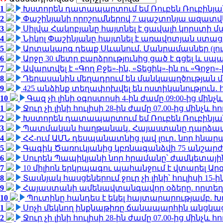
1
Խստորեն դատապարտում եմ Ռուբեն Ռուբինյանի
2
Փաշինյանի որոշումներով 7 պաշտոնյա ազատվ
3
Սիլվա Հակոբյանը հայտնել է ցավալի կորստի մ
4
Նիկոլ Փաշինյանը հայտնել է առավոտյան ստ
5
Արտակարգ դեպք Սևանում. Մանրամասներ (լո
6
Արջը 30 մետր բարձրությունից ցած է գցել և ս
7
Ավարտվել է «Գող Բջե»-ին, «Տեցիկ»-ին ու «Գոջ
8
Դերասանին մեղադրում են մանկապղծության մե
9
425 անձինք տեղափոխվել են ոստիկանություն․
10
Գազ չի լինի օգոստոսի 4-ին ժամը 09:00-ից մինչև
1
Ջուր չի լինի հուլիսի 28-ին ժամը 07.00-ից մինչև հո
2
Խստորեն դատապարտում եմ Ռուբեն Ռուբինյանի
3
Պատմական հաղթանակ․ Հայաստանը դարձավ 
4
ՀՀ-ում ԱՄՆ դեսպանատնից լավ լուր․ նոր հնար
5
Գագիկ Ծառուկյանից կբռնագանձվի 75 անշարժ գո
6
Սուրեն Պապիկյանի նոր հրամանը՝ ժամկետային
7
10 միլիոն երկրպագու պահանջում է վտարել Արգ
8
Տասնյակ հասցեներում ջուր չի լինի՝ հուլիսի 15-ին
9
Հայաստանի ամենավտանգավոր օձերը. որտեղ
10
Պուտինը հանդես է եկել հայտարարությամբ. Խո
1
Սոչի մեկնող ինքնաթիռը ճանապարհին անցկացրե
2
Ջուր չի լինի հուլիսի 28-ին ժամը 07.00-ից մինչև հո