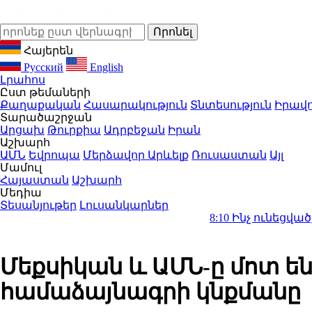
Հայերեն
Русский
English
Լրահոս
Ըստ թեմաների
Քաղաքական
Հասարակություն
Տնտեսություն
Իրավո
Տարածաշրջան
Արցախ
Թուրքիա
Ադրբեջան
Իրան
Աշխարհ
ԱՄՆ
Եվրոպա
Մերձավոր Արևելք
Ռուսաստան
Այլ
Մամուլ
Հայաստան
Աշխարհ
Մեդիա
Տեսանյութեր
Լուսանկարներ
8:10
Ինչ ունեցվածքով ավարտ
Մեքսիկան և ԱՄՆ-ը մոտ ե
համաձայնագրի կնքմանը