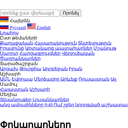
Հայերեն
Русский
English
Լրահոս
Ըստ թեմաների
Քաղաքական
Հասարակություն
Տնտեսություն
Իրավունք
Արտակարգ պատահարներ
Մշակույթ
Սպորտ
Հարցազրույցներ
Վերլուծական
Ծաղրանկարներ
Տարածաշրջան
Արցախ
Թուրքիա
Ադրբեջան
Իրան
Աշխարհ
ԱՄՆ
Եվրոպա
Մերձավոր Արևելք
Ռուսաստան
Այլ
Մամուլ
Հայաստան
Աշխարհ
Մեդիա
Տեսանյութեր
Լուսանկարներ
 ամուսինները
9:49
Ում շքեղ նորոգված աշխատասենյա
Փրկարարները