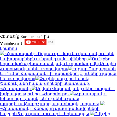
Հետևե՛ք Euromedia24-ին
Youtube-ում`
Լրահոս
«Հրապարակ». Որքան գումար են վաստակում կին
նախարարներն ու նրանց ամուսինները
Ում շքեղ
նորոգված աշխատասենյակն է տրամադրվել Արայիկ
Հարությունյանին. «Ժողովուրդ»
Էդգար Ղազարյանի
և «Ուժեղ Հայաստան»-ի հարաբերությունները լարվել
են․ «Ժողովուրդ»
Փաշինյանը որս է սկսել
Ծառուկյանի համախոհների նկատմամբ․
«Հրապարակ»
Աղվան Վարդանյանը մեկուսացած է
խմբակցությունից․ «Ժողովուրդ»
«Հրապարակ».
Խիստ զգուշացրել են՝ ոչ մեկին չասել
պարգեւավճարի չափը, սպառնացել ազատել
«Հրապարակ». Հեռացող պատգամավորների
հաշվին 5 մլն դրամ գումար է փոխանցվել
Բժիշկը