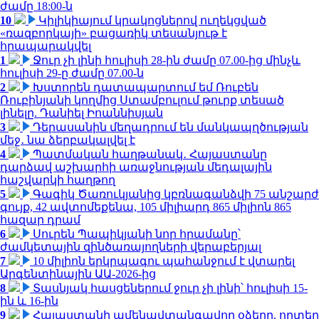
ժամը 18:00-ն
10
Կիլիկիայում կրակոցներով ուղեկցված
«ռազբորկայի» բացառիկ տեսանյութ է
հրապարակվել
1
Ջուր չի լինի հուլիսի 28-ին ժամը 07.00-ից մինչև
հուլիսի 29-ը ժամը 07.00-ն
2
Խստորեն դատապարտում եմ Ռուբեն
Ռուբինյանի կողմից Ստամբուլում թուրք տեսած
լինելը. Դանիել Իոաննիսյան
3
Դերասանին մեղադրում են մանկապղծության
մեջ․ նա ձերբակալվել է
4
Պատմական հաղթանակ․ Հայաստանը
դարձավ աշխարհի առաջնության մեդալային
հաշվարկի հաղթող
5
Գագիկ Ծառուկյանից կբռնագանձվի 75 անշարժ
գույք, 42 ավտոմեքենա, 105 միլիարդ 865 միլիոն 865
հազար դրամ
6
Սուրեն Պապիկյանի նոր հրամանը՝
ժամկետային զինծառայողների վերաբերյալ
7
10 միլիոն երկրպագու պահանջում է վտարել
Արգենտինային ԱԱ-2026-ից
8
Տասնյակ հասցեներում ջուր չի լինի՝ հուլիսի 15-
ին և 16-ին
9
Հայաստանի ամենավտանգավոր օձերը. որտեղ