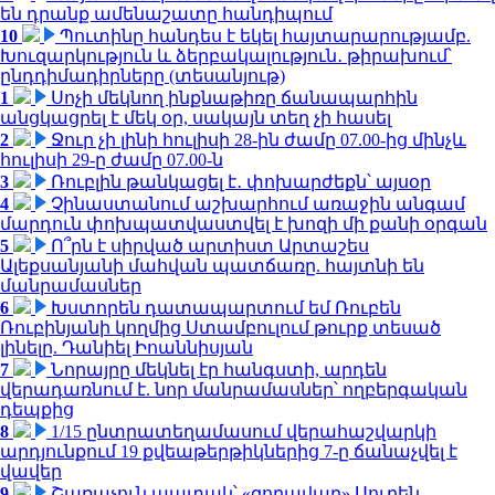
են դրանք ամենաշատը հանդիպում
10
Պուտինը հանդես է եկել հայտարարությամբ.
Խուզարկություն և ձերբակալություն․ թիրախում՝
ընդդիմադիրները (տեսանյութ)
1
Սոչի մեկնող ինքնաթիռը ճանապարհին
անցկացրել է մեկ օր, սակայն տեղ չի հասել
2
Ջուր չի լինի հուլիսի 28-ին ժամը 07.00-ից մինչև
հուլիսի 29-ը ժամը 07.00-ն
3
Ռուբլին թանկացել է․ փոխարժեքն՝ այսօր
4
Չինաստանում աշխարհում առաջին անգամ
մարդուն փոխպատվաստվել է խոզի մի քանի օրգան
5
Ո՞րն է սիրված արտիստ Արտաշես
Ալեքսանյանի մահվան պատճառը. հայտնի են
մանրամասներ
6
Խստորեն դատապարտում եմ Ռուբեն
Ռուբինյանի կողմից Ստամբուլում թուրք տեսած
լինելը. Դանիել Իոաննիսյան
7
Նորայրը մեկնել էր հանգստի, արդեն
վերադառնում է. նոր մանրամասներ՝ ողբերգական
դեպքից
8
1/15 ընտրատեղամասում վերահաշվարկի
արդյունքում 19 քվեաթերթիկներից 7-ը ճանաչվել է
վավեր
9
Շառաչուն ապտակ՝ «զորավար» Սուրեն