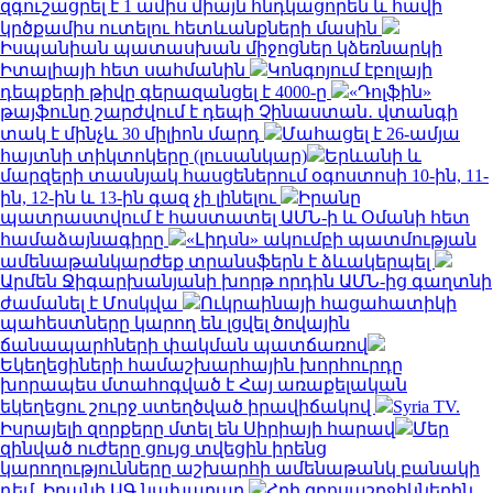
զգուշացրել է 1 ամիս միայն հնդկացորեն և հավի
կրծքամիս ուտելու հետևանքների մասին
Իսպանիան պատասխան միջոցներ կձեռնարկի
Իտալիայի հետ սահմանին
Կոնգոյում էբոլայի
դեպքերի թիվը գերազանցել է 4000-ը
«Դոլֆին»
թայֆունը շարժվում է դեպի Չինաստան․ վտանգի
տակ է մինչև 30 միլիոն մարդ
Մահացել է 26-ամյա
հայտնի տիկտոկերը (լուսանկար)
Երևանի և
մարզերի տասնյակ հասցեներում օգոստոսի 10-ին, 11-
ին, 12-ին և 13-ին գազ չի լինելու
Իրանը
պատրաստվում է հաստատել ԱՄՆ-ի և Օմանի հետ
համաձայնագիրը
«Լիդսն» ակումբի պատմության
ամենաթանկարժեք տրանսֆերն է ձևակերպել
Արմեն Ջիգարխանյանի խորթ որդին ԱՄՆ-ից գաղտնի
ժամանել է Մոսկվա
Ուկրաինայի հացահատիկի
պահեստները կարող են լցվել ծովային
ճանապարհների փակման պատճառով
Եկեղեցիների համաշխարհային խորհուրդը
խորապես մտահոգված է Հայ առաքելական
եկեղեցու շուրջ ստեղծված իրավիճակով
Syria TV.
Իսրայելի զորքերը մտել են Սիրիայի հարավ
Մեր
զինված ուժերը ցույց տվեցին իրենց
կարողությունները աշխարհի ամենաթանկ բանակի
դեմ. Իրանի ԱԳ նախարար
Հղի զբոսաշրջիկներին