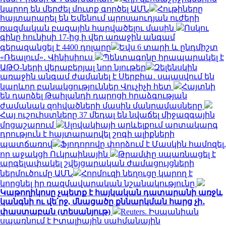
կարող են մերժել մուտք գործել ԱՄՆ
Հութիները
հայտարարել են Եմենում պրոսաուդյան ուժերի
ռազմական բազային հարվածելու մասին
Ոսկու
գինը հունիսի 17-ից ի վեր առաջին անգամ
գերազանցել է 4400 դոլարը
Եվս 6 տարի և ընդմիշտ
«Ռեալում»․ Վինիսիուս
Պենտագոնը հրապարակել է
ԱԹՕ-ների վերաբերյալ նոր նյութեր
Զելենսկին
առաջին անգամ ժամանել է Սերբիա․ սպասվում են
կարևոր բանակցություններ Վուչիչի հետ
Հայտնի
են դարձել Թաիլանդի դպրոցի հրաձգության
ժամանակ զոհվածների մասին մանրամասները
Հայ ուշուիստները 37 մեդալ են նվաճել միջազգային
մրցաշարում
Սլովակիայի արևելքում արտակարգ
դրություն է հայտարարվել շոգի ալիքների
պատճառով
Ֆյոդորովը փորձում է Մասկին համոզել,
որ աջակցի Ուկրաինային
Թրամփը սպառնացել է
արգելափակել շվեյցարական ժամացույցների
ներմուծումը ԱՄՆ
Հորմուզի նեղուցը կարող է
կորցնել իր ռազմավարական նշանակությունը
Կաթողիկոսը չպետք է հայկական դատարանի առջև
կանգնի ու վե՛րջ, մնացածը քննարկման հարց չի․
փաստաբան (տեսանյութ)
Reuters. Իսպանիան
սպառնում է Իտալիային սահմանային