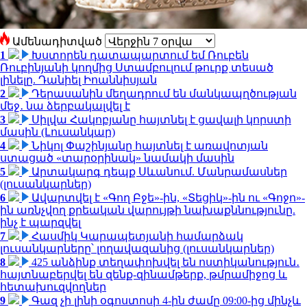
Ամենադիտված
1
Խստորեն դատապարտում եմ Ռուբեն
Ռուբինյանի կողմից Ստամբուլում թուրք տեսած
լինելը. Դանիել Իոաննիսյան
2
Դերասանին մեղադրում են մանկապղծության
մեջ․ նա ձերբակալվել է
3
Սիլվա Հակոբյանը հայտնել է ցավալի կորստի
մասին (Լուսանկար)
4
Նիկոլ Փաշինյանը հայտնել է առավոտյան
ստացած «տարօրինակ» նամակի մասին
5
Արտակարգ դեպք Սևանում. Մանրամասներ
(լուսանկարներ)
6
Ավարտվել է «Գող Բջե»-ին, «Տեցիկ»-ին ու «Գոջո»-
ին առնչվող քրեական վարույթի նախաքննությունը.
ինչ է պարզվել
7
Հասմիկ Կարապետյանի համարձակ
լուսանկարները՝ լողավազանից (լուսանկարներ)
8
425 անձինք տեղափոխվել են ոստիկանություն․
հայտնաբերվել են զենք-զինամթերք, թմրամիջոց և
հետախուզվողներ
9
Գազ չի լինի օգոստոսի 4-ին ժամը 09:00-ից մինչև