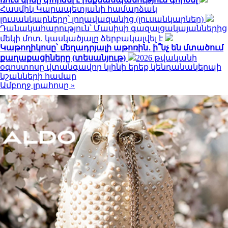
Հասմիկ Կարապետյանի համարձակ
լուսանկարները՝ լողավազանից (լուսանկարներ)
Դանակահարություն՝ Մասիսի գազալցակայաններից
մեկի մոտ. կասկածյալը ձերբակալվել է
Կաթողիկոսը՝ մեղադրյալի աթոռին․ ի՞նչ են մտածում
քաղաքացիները (տեսանյութ)
2026 թվականի
օգոստոսը վտանգավոր կլինի երեք կենդանակերպի
նշանների համար
Ամբողջ լրահոսը »