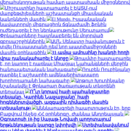
վերահսկողության համար պատասխան միջոցներով
Միշուստինը հայտարարել է ԵԱՏՄ-ում
մարքեթփլեյսների աշխատանքի միասնական
կանոնների մասին
El Mundo. Իսպանական
նավատորմը միգրացիոն ճգնաժամի ֆոնին
ուժեղացրել է իր ներկայությունը Սեուտայում
Փրկարարները հայտնաբերել են մոլորված
զբոսաշրջիկներին
ԱՄՆ Սենատը հավանություն է
տվել Ռուսաստանի դեմ նոր պատժամիջոցների
մասին օրինագծին
31-ամյա ամուսինը խանդի հողի
վրա դանակահարել է կնոջը
Թրամփը հայտարարել
է, որ կարող է դառնալ Միացյալ Նահանգների վերջին
հանրապետական ​​նախագահը
Ռուբեն Ռուբինյանը
դարձել է աշխարհի ամենաերիտասարդ
խորհրդարանի նախագահը
Արթուր Խուդինյանը
նշանակվել է Փրկարար ծառայության տնօրենի
տեղակալ
Ո՞ւր կորավ հայի պահանջատեր
տեսակը․ Կարինե Նալչաջյանը՝ հայի
հոգեկերտվածքի, ազգային դիմագծի մասին
(տեսանյութ)
Աննկարագրելի հպարտություն էր, երբ
Բաքվում հնչեց ՀՀ օրհներգը․ Ժաննա Անդրեասյան
Օգոստոսի 10-ից Սայաթ-Նովայի պողոտայում
երթևեկության կարգը կփոխվի
Ստեփանավանում
ռուս կինը փորձել է ինքնասպանություն գործել