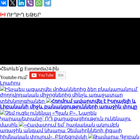
ՈՒՂԻՂ ԵԹԵՐ
Հետևե՛ք Euromedia24-ին
Youtube-ում`
Լրահոս
Ինչպես ազատվել մոծակներից ձեր բնակարանում՝
ժողովրդական միջոցներից մինչև առաջատար
տեխնոլոգիաներ
Հռոմում ավարտվել է Իսրայելի և
Լիբանանի միջև բանակցությունների առաջին փուլը
Չեմ ուզել ունենալ «Պլան Բ»․ Նարեկ
Կարապետյանը՝ ՌԴ քաղաքացիություն ունենալու
մասին
«Հավատում եմ՝ հայկական ակումբն
առաջին անգամ կխաղա Չեմպիոնների լիգայի
հիմնական փուլում». Բերեզովսկի
Թամարա Գլոբան