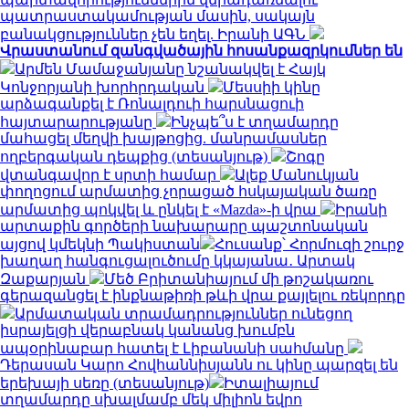
պատրաստակամության մասին, սակայն
բանակցություններ չեն եղել. Իրանի ԱԳՆ
Վրաստանում զանգվածային հոսանքազրկումներ են
Արմեն Մամաջանյանը նշանակվել է Հայկ
Կոնջորյանի խորհրդական
Մեսսիի կինը
արձագանքել է Ռոնալդուի հարսնացուի
հայտարարությանը
Ինչպե՞ս է տղամարդը
մահացել մեղվի խայթոցից. մանրամասներ
ողբերգական դեպքից (տեսանյութ)
Շոգը
վտանգավոր է սրտի համար
Ալեք Մանուկյան
փողոցում արմատից չորացած հսկայական ծառը
արմատից պոկվել և ընկել է «Mazda»-ի վրա
Իրանի
արտաքին գործերի նախարարը պաշտոնական
այցով կմեկնի Պակիստան
Հուսանք՝ Հորմուզի շուրջ
խաղաղ հանգուցալուծումը կկայանա․ Արտակ
Զաքարյան
Մեծ Բրիտանիայում մի թոշակառու
գերազանցել է ինքնաթիռի թևի վրա քայլելու ռեկորդը
Արմատական տրամադրություններ ունեցող
իսրայելցի վերաբնակ կանանց խումբն
ապօրինաբար հատել է Լիբանանի սահմանը
Դերասան Կարո Հովհաննիսյանն ու կինը պարզել են
երեխայի սեռը (տեսանյութ)
Իտալիայում
տղամարդը սխալմամբ մեկ միլիոն եվրո