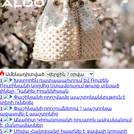
Ամենադիտված
1
Խստորեն դատապարտում եմ Ռուբեն
Ռուբինյանի կողմից Ստամբուլում թուրք տեսած
լինելը. Դանիել Իոաննիսյան
2
Փաշինյանի որոշմամբ պաշտոնանկություն է
տեղի ունեցել
3
Փաշինյանի որոշումներով 7 պաշտոնյա
ազատվել է պաշտոնից
4
Անահիտ Կիրակոսյանի դուստրն ամուսնանում
է. մանրամասներ
5
Սիլվա Հակոբյանը հայտնել է ցավալի կորստի