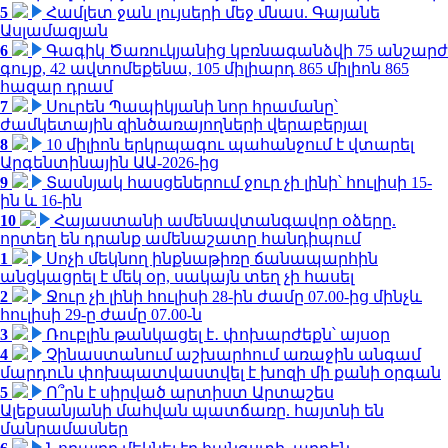
5
Համլետ ջան լույսերի մեջ մնաս. Գայանե
Ասլամազյան
6
Գագիկ Ծառուկյանից կբռնագանձվի 75 անշարժ
գույք, 42 ավտոմեքենա, 105 միլիարդ 865 միլիոն 865
հազար դրամ
7
Սուրեն Պապիկյանի նոր հրամանը՝
ժամկետային զինծառայողների վերաբերյալ
8
10 միլիոն երկրպագու պահանջում է վտարել
Արգենտինային ԱԱ-2026-ից
9
Տասնյակ հասցեներում ջուր չի լինի՝ հուլիսի 15-
ին և 16-ին
10
Հայաստանի ամենավտանգավոր օձերը.
որտեղ են դրանք ամենաշատը հանդիպում
1
Սոչի մեկնող ինքնաթիռը ճանապարհին
անցկացրել է մեկ օր, սակայն տեղ չի հասել
2
Ջուր չի լինի հուլիսի 28-ին ժամը 07.00-ից մինչև
հուլիսի 29-ը ժամը 07.00-ն
3
Ռուբլին թանկացել է․ փոխարժեքն՝ այսօր
4
Չինաստանում աշխարհում առաջին անգամ
մարդուն փոխպատվաստվել է խոզի մի քանի օրգան
5
Ո՞րն է սիրված արտիստ Արտաշես
Ալեքսանյանի մահվան պատճառը. հայտնի են
մանրամասներ