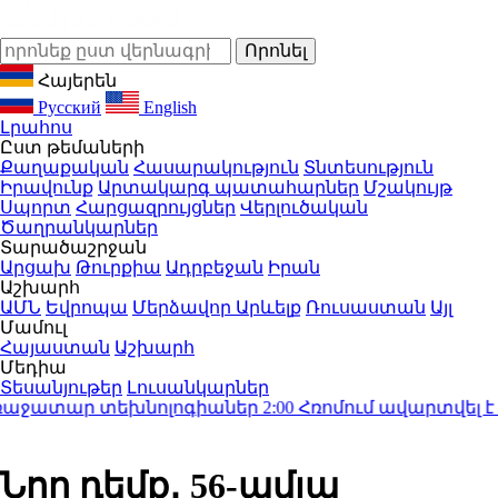
Հայերեն
Русский
English
Լրահոս
Ըստ թեմաների
Քաղաքական
Հասարակություն
Տնտեսություն
Իրավունք
Արտակարգ պատահարներ
Մշակույթ
Սպորտ
Հարցազրույցներ
Վերլուծական
Ծաղրանկարներ
Տարածաշրջան
Արցախ
Թուրքիա
Ադրբեջան
Իրան
Աշխարհ
ԱՄՆ
Եվրոպա
Մերձավոր Արևելք
Ռուսաստան
Այլ
Մամուլ
Հայաստան
Աշխարհ
Մեդիա
Տեսանյութեր
Լուսանկարներ
աջատար տեխնոլոգիաներ
2:00
Հռոմում ավարտվել է Իս
Նոր դեմք․ 56-ամյա