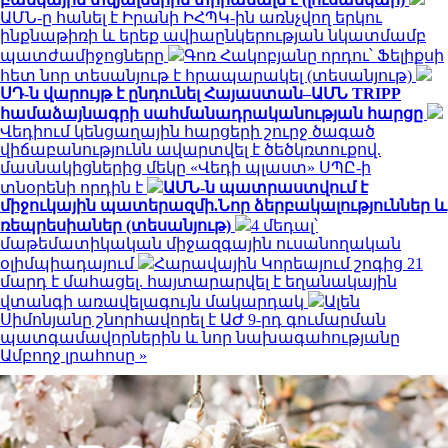
ԱՄՆ-ը հանել է Իրանի ԻՀՊԿ-ին առնչվող երկու
ինքնաթիռի և երեք ավիաընկերության նկատմամբ
պատժամիջոցները
Գոռ Հակոբյանը որդու՝ Ֆելիքսի
հետ նոր տեսանյութ է հրապարակել (տեսանյութ)
ՍԴ-ն վարույթ է ընդունել Հայաստան–ԱՄՆ TRIPP
համաձայնագրի սահմանադրականության հարցը
Վեդիում կենցաղային հարցերի շուրջ ծագած
վիճաբանությունն ավարտվել է ծեծկռտուքով.
մասնակիցներից մեկը «Վեդի պլաստ» ՍՊԸ-ի
տնօրենի որդին է
ԱՄՆ-ն պատրաստվում է
միջուկային պատերազմի.Նոր ձերբակալություններ և
ռեպրեսիաներ (տեսանյութ)
4 մեդալ՝
մաթեմատիկական միջազգային ուսանողական
օլիմպիադայում
Հարավային Կորեայում շոգից 21
մարդ է մահացել. հայտարարվել է եղանակային
վտանգի առավելագույն մակարդակ
Ալեն
Սիմոնյանը շնորհավորել է ԱԺ 9-րդ գումարման
պատգամավորներին և նոր նախագահությանը
Ամբողջ լրահոսը »