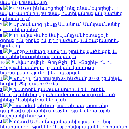
մասին (Լուսանկար)
6
Chat GPT-ին հարցրեցի՝ ոնց գնամ եկեղեցի. 14-
ամյա Վահեն դուրս եկավ ոստիկանության բաժնից
(տեսանյութ)
7
Արտակարգ դեպք Սևանում. Մանրամասներ
(լուսանկարներ)
8
14-ամյա Վահե Ապիկյանը անհետացել է
գրություն թողնելով, որ հրաժարվում է աշխարհիկ
կյանքից
9
Արջը 30 մետր բարձրությունից ցած է գցել և
սպանել կաթոլիկ սարկավագին
10
Ավարտվել է «Գող Բջե»-ին, «Տեցիկ»-ին ու
«Գոջո»-ին առնչվող քրեական վարույթի
նախաքննությունը. ինչ է պարզվել
1
Ջուր չի լինի հուլիսի 28-ին ժամը 07.00-ից մինչև
հուլիսի 29-ը ժամը 07.00-ն
2
Խստորեն դատապարտում եմ Ռուբեն
Ռուբինյանի կողմից Ստամբուլում թուրք տեսած
լինելը. Դանիել Իոաննիսյան
3
Պատմական հաղթանակ․ Հայաստանը
դարձավ աշխարհի առաջնության մեդալային
հաշվարկի հաղթող
4
ՀՀ-ում ԱՄՆ դեսպանատնից լավ լուր․ նոր
հնարավորություններ՝ հայ զինվորականների համար