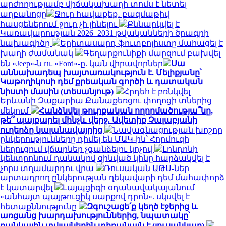
արժողությամբ վիճակախաղի տոմս է նետել
աղբանոցը
Ջուր հավաքեք․ բազմաթիվ
հասցեներում ջուր չի լինելու
Քննարկվել է
Կառավարության 2026–2031 թվականների ծրագրի
նախագիծը
Երիտասարդ ֆուտբոլիստը մահացել է
խաղի ժամանակ
Գեղարքունիքի մարզում բախվել
են «Jeep»-ն ու «Ford»-ը. կան վիրավորներ
Սա
աննախադեպ խայտառակություն է. Մելիքյանը՝
Կաթողիկոսի դեմ քրեական գործի և դատական
նիստի մասին (տեսանյութ)
Հրդեհ է բռնկվել
Երևանի Զաքարիա Քանաքեռցու փողոցի տներից
մեկում
Հանձնվել թուրքական ողորմածությա՞նը,
թե՞ պայքարել մինչև վերջ. Ավետիք Չալաբյանի
ուղերձը կալանավայրից
Նավագնացության խոշոր
ընկերությունները դիմել են ՄԱԿ-ին՝ Հորմուզի
նեղուցում վճարներ չգանձելու կոչով
Լոնդոնի
կենտրոնում դանակով զինված կինը հարձակվել է
չորս տղամարդու վրա
Ռուսական ԱԹՍ-ներ
արտադրող ընկերության ղեկավարի դեմ մահափորձ
է կատարվել
Լայպցիգի օդանավակայանում
«անհայտ պայթուցիկ սարքով դրոն». սկսվել է
հետաքննությունը
Զգուշացե՛ք կեղծ էջերից և
առցանց խարդախություններից, նպատակը՝
բանկային տվյալներին տիրանալն է (լուսանկար)