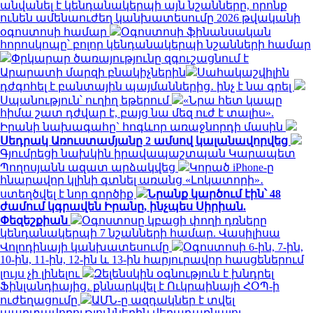
անվանել է կենդանակերպի այն նշանները, որոնք
ունեն ամենաուժեղ կանխատեսումը 2026 թվականի
օգոստոսի համար
Օգոստոսի ֆինանսական
հորոսկոպը՝ բոլոր կենդանակերպի նշանների համար
Փրկարար ծառայությունը զգուշացնում է
Արարատի մարզի բնակիչներին
Սահակաշվիլին
դժգոհել է բանտային պայմաններից․ ինչ է նա գրել
Սպանություն՝ ուղիղ եթերում
«Նրա հետ կապը
հիմա շատ դժվար է, բայց նա մեզ ուժ է տալիս».
Իրանի նախագահը` հոգևոր առաջնորդի մասին
Սեդրակ Առուստամյանը 2 ամսով կալանավորվեց
Գյումրեցի նախկին իրավապաշտպան Կարապետ
Պողոսյանն ազատ արձակվեց
Կորած iPhone-ը
հնարավոր կլինի գտնել առանց «Լոկատորի»․
ստեղծվել է նոր գործիք
Նրանք կարծում էին՝ 48
ժամում կգրավեն Իրանը, ինչպես Սիրիան.
Փեզեշքիան
Օգոստոսը կբացի փողի դռները
կենդանակերպի 7 նշանների համար. Վասիլիսա
Վոլոդինայի կանխատեսումը
Օգոստոսի 6-ին, 7-ին,
10-ին, 11-ին, 12-ին և 13-ին հարյուրավոր հասցեներում
լույս չի լինելու
Զելենսկին օգնություն է խնդրել
Ֆինլանդիայից․ քննարկվել է Ուկրաինայի ՀՕՊ-ի
ուժեղացումը
ԱՄՆ-ը ազդակներ է տվել
պարտավորություններին վերադառնալու