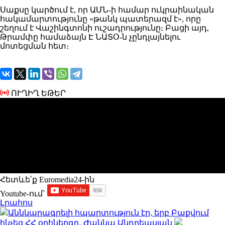
Սաքսը
կարծում
է, որ ԱՄՆ-ի համար ուկրաինական
հակամարտությունը «թանկ պատերազմ է», որը
շեղում է Վաշինգտոնի ուշադրությունը։
Բացի այդ,
Թրամփը
համաձայն
Է ՆԱՏՕ-ն չընդլայնելու
մոտեցման հետ։
ՈՒՂԻՂ ԵԹԵՐ
Հետևե՛ք Euromedia24-ին
Youtube-ում`
Լրահոս
Աննկարագրելի հպարտություն էր, երբ Բաքվում
հնչեց ՀՀ օրհներգը․ Ժաննա Անդրեասյան