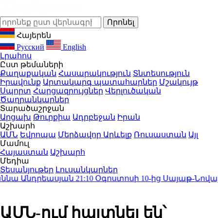
Հայերեն
Русский
English
Լրահոս
Ըստ թեմաների
Քաղաքական
Հասարակություն
Տնտեսություն
Իրավունք
Արտակարգ պատահարներ
Մշակույթ
Սպորտ
Հարցազրույցներ
Վերլուծական
Ծաղրանկարներ
Տարածաշրջան
Արցախ
Թուրքիա
Ադրբեջան
Իրան
Աշխարհ
ԱՄՆ
Եվրոպա
Մերձավոր Արևելք
Ռուսաստան
Այլ
Մամուլ
Հայաստան
Աշխարհ
Մեդիա
Տեսանյութեր
Լուսանկարներ
նա Անդրեասյան
21:10
Օգոստոսի 10-ից Սայաթ-Նովայի 
ԱՄՆ-ում հայտնել են՝