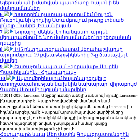
Ալեքսանյանի մահվան պատճառը. հայտնի են
մանրամասներ
6
Խստորեն դատապարտում եմ Ռուբեն
Ռուբինյանի կողմից Ստամբուլում թուրք տեսած
լինելը. Դանիել Իոաննիսյան
7
Նորայրը մեկնել էր հանգստի, արդեն
վերադառնում է. նոր մանրամասներ՝ ողբերգական
դեպքից
8
1/15 ընտրատեղամասում վերահաշվարկի
արդյունքում 19 քվեաթերթիկներից 7-ը ճանաչվել է
վավեր
9
Շառաչուն ապտակ՝ «զորավար» Սուրեն
Պապիկյանին․ «Հրապարակ»
10
Ավտոմեքենայում հայտնաբերվել է
առողջապահության նախկին նախարար, վիրաբույժ
Գագիկ Ստամբուլցյանի մարմինը
© 2011-2026 Lurer.com Մեջբերումներ անելիս ակտիվ հղումը Lurer.com-
ին պարտադիր է: Կայքի հոդվածների մասնակի կամ
ամբողջական հեռուստառադիոընթերցումն առանց Lurer.com-ին
հղման արգելվում է:Կայքում արտահայտված կարծիքները
պարտադիր չէ, որ համընկնեն կայքի խմբագրության տեսակետի
հետ:Գովազդների բովանդակության համար կայքը
պատասխանատվություն չի կրում:
Հետադարձ կապ
Մեր մասին
Գովազդատուներին