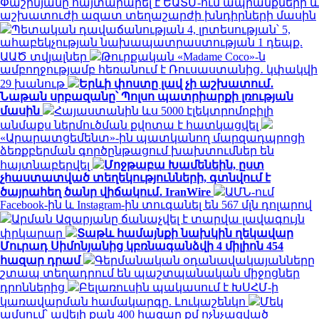
Փաշինյանը հայտարարել է ԵԱՏՄ-ում ապրանքների և
աշխատուժի ազատ տեղաշարժի խնդիրների մասին
Պետական դավաճանության 4, լրտեսության՝ 5,
ահաբեկչության նախապատրաստության 1 դեպք.
ԱԱԾ տվյալներ
Թուրքական «Madame Coco»-ն
ամբողջությամբ հեռանում է Ռուսաստանից․ կփակվի
29 խանութ
Երևի փոստը լավ չի աշխատում․
Նաթան սրբազանը՝ Պոլսո պատրիարքի լռության
մասին
Հայաստանին ևս 5000 էլեկտրոմոբիլի
անմաքս ներմուծման քվոտա է հատկացվել
«Արարատցեմենտ»-ին պատկանող մարզադպրոցի
ձեռքբերման գործընթացում խախտումներ են
հայտնաբերվել
Մոջթաբա Խամենեին, ըստ
չհաստատված տեղեկությունների, գտնվում է
ծայրահեղ ծանր վիճակում․ IranWire
ԱՄՆ-ում
Facebook-ին և Instagram-ին տուգանել են 567 մլն դոլարով
Արման Ազարյանը ճանաչվել է տարվա լավագույն
փրկարար
Տաթև համայնքի նախկին ղեկավար
Մուրադ Սիմոնյանից կբռնագանձվի 4 միլիոն 454
հազար դրամ
Գերմանական օդանավակայանները
շտապ տեղադրում են պաշտպանական միջոցներ
դրոններից
Բելառուսին պակասում է ԽՍՀՄ-ի
կառավարման համակարգը. Լուկաշենկո
Մեկ
ամսում՝ ավելի քան 400 հազար քմ ոչնչացված