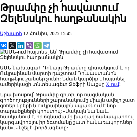
Թրամփը չի հավատում
Զելենսկու հաղթանակին
Աշխարհ
12 Հունիս, 2025 15:45
ԱՄՆ
նախագահ
Դոնալդ
Թրամփը
գիտակցում
է, որ
Ուկրաինան մարտի դաշտում Ռուսաստանին
հաղթելու շանսեր չունի։
Նման կարծիք է հայտնել
ամերիկացի տնտեսագետ Ջեֆրի Սաքսը
X-ում
:
Նրա
խոսքով
՝ Թրամփը
գիտի
, որ ռազմական
գործողությունների
շարունակումը
միայն ավելի շատ
զոհեր կբերի
և Ուկրաինային
սպառնում
է նոր
տարածքների կորստով
: «
Սակայն նա նաև
հասկանում է, որ ճգնաժամը խաղաղ ճանապարհով
կարգավորելու իր ձգտմանը շատ հակառակորդներ
կան», - նշել է փորձագետը։