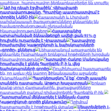
պահեստ․ հարյուրավոր ձեռնարկատերեր են տուժել
ԱԺ-ից դեպի Էջմիածին՝ Վեհափառի
դատավարությանը. Պուտինը պատրաստվում է
փորձել ՆԱՏՕ-ին
Հայաստանի և Լիտվայի
սահմանապահ ծառայությունները քննարկել են
համագործակցության ընդլայնման
հնարավորությունները
Հայաստանից
արտահանված ձկնամթերքի ավելի քան 91%-ը
հուլիսին ուղարկվել է Վրաստան
Դատավորը
հրաժարվեց Կաթողիկոսի և եպիսկոպոսների
«գործը» քննելուց
Լեհաստանում առաջարկել են
քննարկել Ուկրաինայի երկնքում հրթիռների խոցման
հնարավորությունը
Դատավոր Հակոբ Մանուկյանը
հրաժարվել է քննել Գարեգին Բ-ի և վեց
եպիսկոպոսների գործը
Ռումինիայում հայտարարել
են, որ այլևս չեն կարող ֆինանսապես աջակցել
Ուկրաինային
Պատկերացնու՞մ եք՝ Հռոմի պապին
տանեին դատարան. Արթուր Խաչատրյան
Երկար
կյանք տուր Հայրապետին․ քաղաքացիները
դատարանի բակում դիմավորեցին Գարեգին Բ-ին
Դատարանում մեկնարկել է Ամենայն Հայոց
Կաթողիկոսի գործի քննությունը
Ղրիմում
հայտարարվել է հրթիռային վտանգ
Սեպտեմբերի 1-