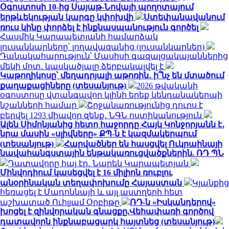
Օգոստոսի 10-ից Սայաթ-Նովայի պողոտայում
երթևեկության կարգը կփոխվի
Ստեփանավանում
ռուս կինը փորձել է ինքնասպանություն գործել
Հասմիկ Կարապետյանի համարձակ
լուսանկարները՝ լողավազանից (լուսանկարներ)
Դանակահարություն՝ Մասիսի գազալցակայաններից
մեկի մոտ. կասկածյալը ձերբակալվել է
Կաթողիկոսը՝ մեղադրյալի աթոռին․ ի՞նչ են մտածում
քաղաքացիները (տեսանյութ)
2026 թվականի
օգոստոսը վտանգավոր կլինի երեք կենդանակերպի
նշանների համար
Շրջանառությունից դուրս է
բերվել 1293 միավոր զենք․ ՆԳՆ ոստիկանություն
Ալեն Սիմոնյանից հետո հաջորդը Հայկ Կոնջորյանն է․
նրա մասին «սլիվները» ՔՊ-ն է կազմակերպում
(տեսանյութ)
Հարվածներ են հասցվել Ուկրաինայի
նավահանգստային ենթակառուցվածքներին. ՌԴ ՊՆ
Դատավորը հայ էր․ Նարեկ Կարապետյան
Մինվոդիում կասեցվել է 16 միլիոն ռուբլու
անօրինական տեղափոխումը Հայաստան
Կյանքից
հեռացել է Մադոննայի և այլ աստղերի հետ
աշխատած Ուիլյամ Օրբիթը
ՌԴ-ն «Իսկանդերով»
խոցել է զինվորական գնացքը.Վեհափառի գործով
դատավորն ինքնաբացարկ հայտնեց (տեսանյութ)