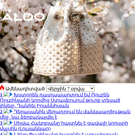
Ամենադիտված
1
Խստորեն դատապարտում եմ Ռուբեն
Ռուբինյանի կողմից Ստամբուլում թուրք տեսած
լինելը. Դանիել Իոաննիսյան
2
Դերասանին մեղադրում են մանկապղծության
մեջ․ նա ձերբակալվել է
3
Սիլվա Հակոբյանը հայտնել է ցավալի կորստի
մասին (Լուսանկար)
4
Նիկոլ Փաշինյանը հայտնել է առավոտյան