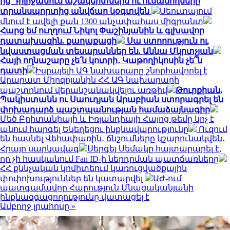
ից Դիլիջանում աշակերտներն ու ուսանողները
տրանսպորտից անվճար կօգտվեն
Սեուտայում
մնում է ավելի քան 1300 անչափահաս միգրանտ
Հարց եմ ուղղում Նիկոլ Փաշինյանին և գլխավոր
դատախազին. քաղաքացի
Սա ստորություն ու
նվաստացման տեսարաններ են. Աննա Մկրտչյան
Հայի ողնաշարը չե՛ն կոտրի․ Կաթողիկոսին չե՞ն
դատի
Իսրայելի ԱԳ նախարարը շնորհավորել է
Արարատ Միրզոյանին ՀՀ ԱԳ նախարարի
պաշտոնում վերանշանակվելու առթիվ
Թուրքիան,
Պակիստանն ու Սաուդյան Արաբիան ստորագրել են
փոխադարձ պաշտպանության համաձայնագիր
Մեծ Բրիտանիայի և Իռլանդիայի Հայոց թեմը կոչ է
անում հարգել Եկեղեցու ինքնավարությունը
Ուզում
են հասնել Վեհափառին․ ճնշումները կշարունակվեն․
Հրայր սարկավագ
Սերգեյ Սեմակը հայտարարել է,
որ չի հասկանում Fan ID-ի ներդրման պատճառները
ՀՀ քննչական կոմիտեում կառուցվածքային
փոփոխություններ են կատարվել
ԱԺ-ում
պատգամավոր Հարություն Մնացականյանի
ինքնազգացողությունը վատացել է
Ամբողջ լրահոսը »