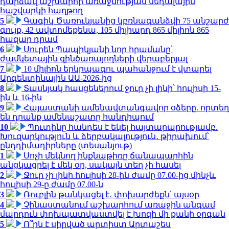
դարձավ աշխարհի առաջնության մեդալային
հաշվարկի հաղթող
5
Գագիկ Ծառուկյանից կբռնագանձվի 75 անշարժ
գույք, 42 ավտոմեքենա, 105 միլիարդ 865 միլիոն 865
հազար դրամ
6
Սուրեն Պապիկյանի նոր հրամանը՝
ժամկետային զինծառայողների վերաբերյալ
7
10 միլիոն երկրպագու պահանջում է վտարել
Արգենտինային ԱԱ-2026-ից
8
Տասնյակ հասցեներում ջուր չի լինի՝ հուլիսի 15-
ին և 16-ին
9
Հայաստանի ամենավտանգավոր օձերը. որտեղ
են դրանք ամենաշատը հանդիպում
10
Պուտինը հանդես է եկել հայտարարությամբ.
Խուզարկություն և ձերբակալություն․ թիրախում՝
ընդդիմադիրները (տեսանյութ)
1
Սոչի մեկնող ինքնաթիռը ճանապարհին
անցկացրել է մեկ օր, սակայն տեղ չի հասել
2
Ջուր չի լինի հուլիսի 28-ին ժամը 07.00-ից մինչև
հուլիսի 29-ը ժամը 07.00-ն
3
Ռուբլին թանկացել է․ փոխարժեքն՝ այսօր
4
Չինաստանում աշխարհում առաջին անգամ
մարդուն փոխպատվաստվել է խոզի մի քանի օրգան
5
Ո՞րն է սիրված արտիստ Արտաշես