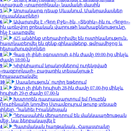
ստացած «տարօրինակ» նամակի մասին
5
Արտակարգ դեպք Սևանում. Մանրամասներ
(լուսանկարներ)
6
Ավարտվել է «Գող Բջե»-ին, «Տեցիկ»-ին ու «Գոջո»-
ին առնչվող քրեական վարույթի նախաքննությունը.
ինչ է պարզվել
7
425 անձինք տեղափոխվել են ոստիկանություն․
հայտնաբերվել են զենք-զինամթերք, թմրամիջոց և
հետախուզվողներ
8
Գազ չի լինի օգոստոսի 4-ին ժամը 09:00-ից մինչև
ժամը 18:00-ն
9
Կիլիկիայում կրակոցներով ուղեկցված
«ռազբորկայի» բացառիկ տեսանյութ է
հրապարակվել
10
Սպանություն՝ ուղիղ եթերում
1
Ջուր չի լինի հուլիսի 28-ին ժամը 07.00-ից մինչև
հուլիսի 29-ը ժամը 07.00-ն
2
Խստորեն դատապարտում եմ Ռուբեն
Ռուբինյանի կողմից Ստամբուլում թուրք տեսած
լինելը. Դանիել Իոաննիսյան
3
Դերասանին մեղադրում են մանկապղծության
մեջ․ նա ձերբակալվել է
4
Պատմական հաղթանակ․ Հայաստանը