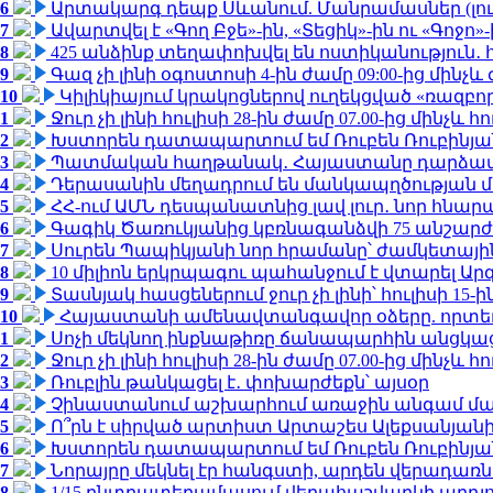
6
Արտակարգ դեպք Սևանում. Մանրամասներ (լո
7
Ավարտվել է «Գող Բջե»-ին, «Տեցիկ»-ին ու «Գոջ
8
425 անձինք տեղափոխվել են ոստիկանություն․
9
Գազ չի լինի օգոստոսի 4-ին ժամը 09:00-ից մինչև 
10
Կիլիկիայում կրակոցներով ուղեկցված «ռազբ
1
Ջուր չի լինի հուլիսի 28-ին ժամը 07.00-ից մինչև հո
2
Խստորեն դատապարտում եմ Ռուբեն Ռուբինյանի
3
Պատմական հաղթանակ․ Հայաստանը դարձավ 
4
Դերասանին մեղադրում են մանկապղծության մե
5
ՀՀ-ում ԱՄՆ դեսպանատնից լավ լուր․ նոր հնար
6
Գագիկ Ծառուկյանից կբռնագանձվի 75 անշարժ գո
7
Սուրեն Պապիկյանի նոր հրամանը՝ ժամկետային
8
10 միլիոն երկրպագու պահանջում է վտարել Արգ
9
Տասնյակ հասցեներում ջուր չի լինի՝ հուլիսի 15-ին
10
Հայաստանի ամենավտանգավոր օձերը. որտե
1
Սոչի մեկնող ինքնաթիռը ճանապարհին անցկացրե
2
Ջուր չի լինի հուլիսի 28-ին ժամը 07.00-ից մինչև հո
3
Ռուբլին թանկացել է․ փոխարժեքն՝ այսօր
4
Չինաստանում աշխարհում առաջին անգամ մա
5
Ո՞րն է սիրված արտիստ Արտաշես Ալեքսանյա
6
Խստորեն դատապարտում եմ Ռուբեն Ռուբինյանի
7
Նորայրը մեկնել էր հանգստի, արդեն վերադառն
8
1/15 ընտրատեղամասում վերահաշվարկի արդյուն