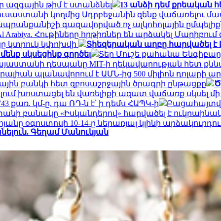
 ազգային թիմ է ստանձնել
13 անձի դեմ քրեական հ
 Ռուսաստանի կողմից Ադրբեջանին զենք վաճառելու մ
ապրանքանիշի գազավորված ոչ ալկոհոլային ըմպելի
Al Arabiya. Հութիները հրթիռներ են արձակել Մարի
կը կտրուկ կփոխվի
Տիեզերական աղբը հարվածել է 
մենք սկսեցինք գործել
Տեր Մուշե քահանա Ենգիբարյ
այաստանի դեսպանը MIT-ի ղեկավարության հետ քն
ալիան պլանավորում է ԱՄՆ-ից 500 միլիոն դոլարի ար
յին բանկի հետ զբոսաշրջային ծրագրի ընթացքը
Ծ
ւմ խոստացել են վառելիքի ազատ վաճառք սկսել մի
43 քառ. կմ-ը. դա ՌԴ-ն է՝ ի դեմս ՀԱՊԿ-ի
Բացահայտվե
անի բանակը «Իսկանդերով» հարվածել է ուկրաինա
անը օգոստոսի 10-14-ը ներառյալ կլինի արձակուրդու
ելուն. Գեղամ Մանուկյան