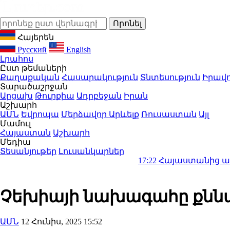
Հայերեն
Русский
English
Լրահոս
Ըստ թեմաների
Քաղաքական
Հասարակություն
Տնտեսություն
Իրավո
Տարածաշրջան
Արցախ
Թուրքիա
Ադրբեջան
Իրան
Աշխարհ
ԱՄՆ
Եվրոպա
Մերձավոր Արևելք
Ռուսաստան
Այլ
Մամուլ
Հայաստան
Աշխարհ
Մեդիա
Տեսանյութեր
Լուսանկարներ
17:22
Հայաստանից արտահանված ձ
Չեխիայի նախագահը քնն
ԱՄՆ
12 Հունիս, 2025 15:52