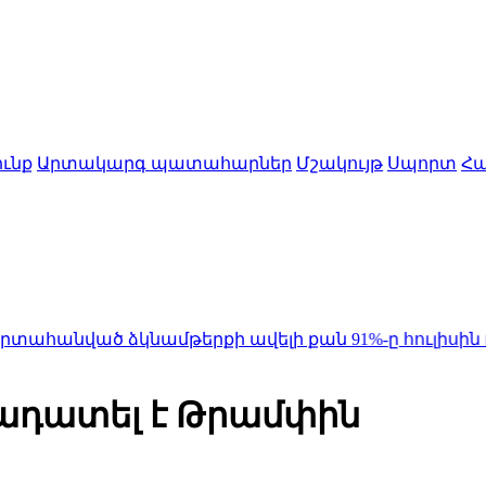
ւնք
Արտակարգ պատահարներ
Մշակույթ
Սպորտ
Հա
կնամթերքի ավելի քան 91%-ը հուլիսին ուղարկվել
ադատել է Թրամփին