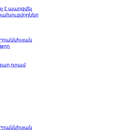
նչ է պարզվել
ետախուզվողներ
 Իոաննիսյան
թող
ազար դրամ
 Իոաննիսյան