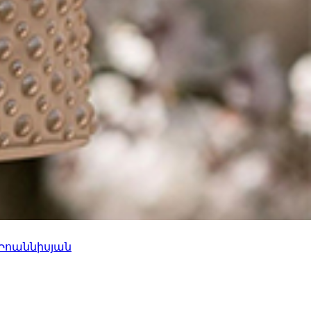
 Իոաննիսյան