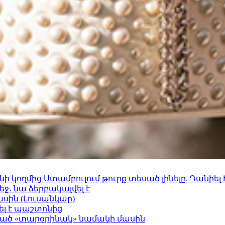
 կողմից Ստամբուլում թուրք տեսած լինելը. Դանիել
ջ․ նա ձերբակալվել է
ասին (Լուսանկար)
ել է պաշտոնից
ացած «տարօրինակ» նամակի մասին