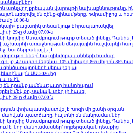
ւսանկարներ)
ո»-ին առնչվող քրեական վարույթի նախաքննությունը. ի
 հայտնաբերվել են զենք-զինամթերք, թմրամիջոց և հ
ժամը 18:00-ն
որկայի» բացառիկ տեսանյութ է հրապարակվել
ւլիսի 29-ը ժամը 07.00-ն
 կողմից Ստամբուլում թուրք տեսած լինելը. Դանիել
աշխարհի առաջնության մեդալային հաշվարկի հաղ
ջ․ նա ձերբակալվել է
ավորություններ՝ հայ զինվորականների համար
ւյք, 42 ավտոմեքենա, 105 միլիարդ 865 միլիոն 865 հ
 զինծառայողների վերաբերյալ
ենտինային ԱԱ-2026-ից
 և 16-ին
ղ են դրանք ամենաշատը հանդիպում
լ է մեկ օր, սակայն տեղ չի հասել
ւլիսի 29-ը ժամը 07.00-ն
րդուն փոխպատվաստվել է խոզի մի քանի օրգան
նի մահվան պատճառը. հայտնի են մանրամասներ
 կողմից Ստամբուլում թուրք տեսած լինելը. Դանիել
ում է. նոր մանրամասներ՝ ողբերգական դեպքից
քում 19 քվեաթերթիկներից 7-ը ճանաչվել է վավեր