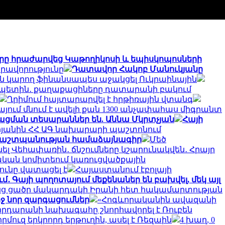
ը հրաժարվեց Կաթողիկոսի և եպիսկոպոսների
րավորությունը
Դատավոր Հակոբ Մանուկյանը
 չեն կարող ֆինանսապես աջակցել Ուկրաինային
ապետին․ քաղաքացիները դատարանի բակում
Ղրիմում հայտարարվել է հրթիռային վտանգ
յում մնում է ավելի քան 1300 անչափահաս միգրանտ
ացման տեսարաններ են. Աննա Մկրտչյան
Հայի
զոյանին ՀՀ ԱԳ նախարարի պաշտոնում
 պաշտպանության համաձայնագիր
Մեծ
նել Վեհափառին․ ճնշումները կշարունակվեն․ Հրայր
ական կոմիտեում կառուցվածքային
ւնը վատացել է
Հայաստանում էբոլայի
 Գայի պողոտայում մեքենաներ են բախվել, մեկ այլ
անց ցածր մակարդակի Իրանի հետ հակամարտության
ջ նոր զարգացումներ
«Հոգևորականին ավազանի
հրդարանի նախագահը շնորհավորել է Ռուբեն
որմուզ երկրորդ երթուղին, ասել է Ռեզաին
4 խաղ, 0