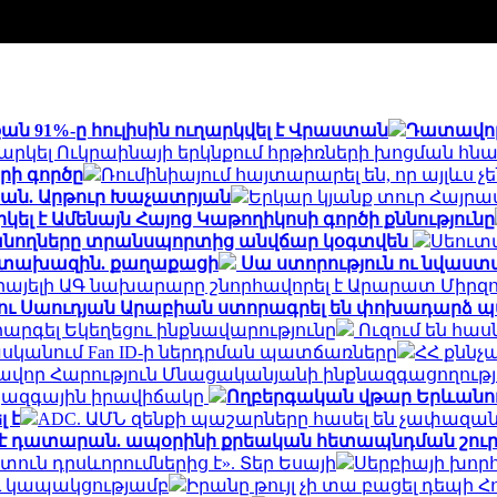
 91%-ը հուլիսին ուղարկվել է Վրաստան
Դատավոր
րկել Ուկրաինայի երկնքում հրթիռների խոցման հնա
րի գործը
Ռումինիայում հայտարարել են, որ այլևս
ան. Արթուր Խաչատրյան
Երկար կյանք տուր Հայր
լ է Ամենայն Հայոց Կաթողիկոսի գործի քննությունը
ւսանողները տրանսպորտից անվճար կօգտվեն
Սեուտա
 դատախազին. քաղաքացի
Սա ստորություն ու նվաստ
րայելի ԱԳ նախարարը շնորհավորել է Արարատ Միր
 ու Սաուդյան Արաբիան ստորագրել են փոխադարձ
հարգել Եկեղեցու ինքնավարությունը
Ուզում են հաս
հասկանում Fan ID-ի ներդրման պատճառները
ՀՀ քննչ
վոր Հարություն Մնացականյանի ինքնազգացողությո
իջազգային իրավիճակը
Ողբերգական վթար Երևանում․
 է
ADC. ԱՄՆ զենքի պաշարները հասել են չափազ
ել է դատարան. ապօրինի քրեական հետապնդման շուր
ուն դրսևորումներից է». Տեր Եսայի
Սերբիայի խոր
ւ կապակցությամբ
Իրանը թույլ չի տա բացել դեպի Հ