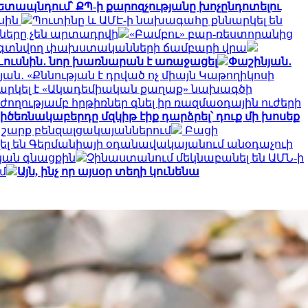
ետապնդում՝ ՔՊ-ի քարոզչությանը խոչընդոտելու
ասին
Պուտինը և ԱՄԷ-ի նախագահը քննարկել են
քները չեն արտադրվի
«Բամբու» բար-ռեստորանից
բում գտնվող փախստականների ճամբարի վրա
Լուսնին․ նոր խառնարան է առաջացել
Փաշինյան․
ան․ «Քննության է դրված ոչ միայն Կաթողիկոսի
նարկել է «Ակադեմիական քաղաք» նախագծի
ժողությամբ հրթիռներ գնել իր ռազմաօդային ուժերի
իծեռնակաբերդը մզկիթ էիք դարձրել՝ դուք մի խոսեք
 շարք բենզալցակայաններում
Բացի
լ են Գերմանիայի օդանավակայանում անօդաչուի
կան գնացքին
Չինաստանում մեկնաբանել են ԱՄՆ-ի
մ
Այն, ինչ որ այսօր տեղի կունենա