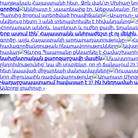
հաղթանակ Հայաստանի հետ․ Ջոն վան՛տ Սխիպը նոր
գործով
Ակնհայտ է՝ սպառնալիք էր․ Ալեքսանյանը՝
Պարսից ծոցում ստեղծված իրավիճակը
«Աչաջուր» 
սնվելուց հետո 3 անձ տեղափոխվել է հիվանդանոց
Հորդառատ անձրև, կարկուտ և ուժեղ քամի․ եղանա
Երբ ասում էին՝ Հայաստանն անհրաժեշտ չէ ոչ մեկին, 
գործը, այլև Հայաստանի արդարադատությունը»
Հ
համագործակցության հնարավորությունները
Ավստր
համար
Գևորգ Պապոյանը քննարկել է Համաշխարհա
նախընտրական քարոզարշավի մասին
Սևաստոպոլո
ընդդիմությունից՝ կա մի սուբյեկտ, որ չի ճանաչում 29.7
հետ կապված միջադեպի մանրամասները
Ռուսաստ
նոր միջուկային ռազմավարությունը
Արարատ Միրզոյ
Վաղարշապատաում հավասար է 37-ին խեղդամահ ան
Ամբողջ լրահոսը »