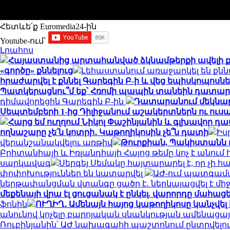
Հետևե՛ք Euromedia24-ին
Youtube-ում`
Լրահոս
Հայաստանից արտահանված ձկնամթերքի ավելի քան
«գործը» քննելուց
Լեհաստանում առաջարկել են քննա
հրաժարվել է քննել Գարեգին Բ-ի և վեց եպիսկոպոսնե
Պատկերացնու՞մ եք՝ Հռոմի պապին տանեին դատար
դիմավորեցին Գարեգին Բ-ին
Դատարանում մեկնարկե
Սեպտեմբերի 1-ից Դիլիջանում աշակերտներն ու ո
Հարց եմ ուղղում Նիկոլ Փաշինյանին և գլխավոր
ողնաշարը չե՛ն կոտրի․ Կաթողիկոսին չե՞ն դատի
Իս
վերանշանակվելու առթիվ
Թուրքիան, Պակիստանն
Բրիտանիայի և Իռլանդիայի Հայոց թեմը կոչ է անում 
սարկավագ
Սերգեյ Սեմակը հայտարարել է, որ չի 
փոփոխություններ են կատարվել
ԱԺ-ում պատգամա
ներթափանցման վտանգը ցածր է․ ներկայացվել է մ
մեքենայի վրա էլ ցուցանակ է ընկել. վարորդը մահացել
ֆոնին
ՈՒՂԻՂ․ Ամենայն հայոց կաթողիկոսը կանչվ
անունով կոչելը բարոյական սնանկության ամենացայտ
Ռուբինյանին՝ ԱԺ նախագահի պաշտոնում ընտրվելո