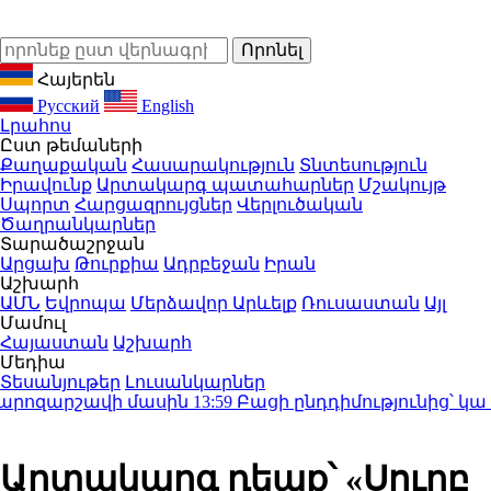
Հայերեն
Русский
English
Լրահոս
Ըստ թեմաների
Քաղաքական
Հասարակություն
Տնտեսություն
Իրավունք
Արտակարգ պատահարներ
Մշակույթ
Սպորտ
Հարցազրույցներ
Վերլուծական
Ծաղրանկարներ
Տարածաշրջան
Արցախ
Թուրքիա
Ադրբեջան
Իրան
Աշխարհ
ԱՄՆ
Եվրոպա
Մերձավոր Արևելք
Ռուսաստան
Այլ
Մամուլ
Հայաստան
Աշխարհ
Մեդիա
Տեսանյութեր
Լուսանկարներ
րոզարշավի մասին
13:59
Բացի ընդդիմությունից՝ կա մի սո
Արտակարգ դեպք՝ «Սուրբ