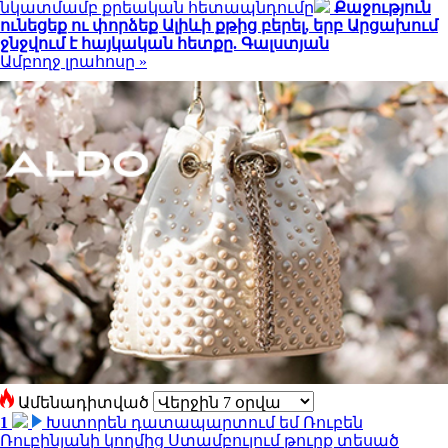
նկատմամբ քրեական հետապնդումը
Քաջություն
ունեցեք ու փորձեք Ալիևի քթից բերել, երբ Արցախում
ջնջվում է հայկական հետքը. Գալստյան
Ամբողջ լրահոսը »
Ամենադիտված
1
Խստորեն դատապարտում եմ Ռուբեն
Ռուբինյանի կողմից Ստամբուլում թուրք տեսած