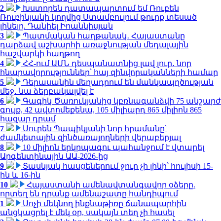
2
Խստորեն դատապարտում եմ Ռուբեն
Ռուբինյանի կողմից Ստամբուլում թուրք տեսած
լինելը. Դանիել Իոաննիսյան
3
Պատմական հաղթանակ․ Հայաստանը
դարձավ աշխարհի առաջնության մեդալային
հաշվարկի հաղթող
4
ՀՀ-ում ԱՄՆ դեսպանատնից լավ լուր․ նոր
հնարավորություններ՝ հայ զինվորականների համար
5
Դերասանին մեղադրում են մանկապղծության
մեջ․ նա ձերբակալվել է
6
Գագիկ Ծառուկյանից կբռնագանձվի 75 անշարժ
գույք, 42 ավտոմեքենա, 105 միլիարդ 865 միլիոն 865
հազար դրամ
7
Սուրեն Պապիկյանի նոր հրամանը՝
ժամկետային զինծառայողների վերաբերյալ
8
10 միլիոն երկրպագու պահանջում է վտարել
Արգենտինային ԱԱ-2026-ից
9
Տասնյակ հասցեներում ջուր չի լինի՝ հուլիսի 15-
ին և 16-ին
10
Հայաստանի ամենավտանգավոր օձերը.
որտեղ են դրանք ամենաշատը հանդիպում
1
Սոչի մեկնող ինքնաթիռը ճանապարհին
անցկացրել է մեկ օր, սակայն տեղ չի հասել