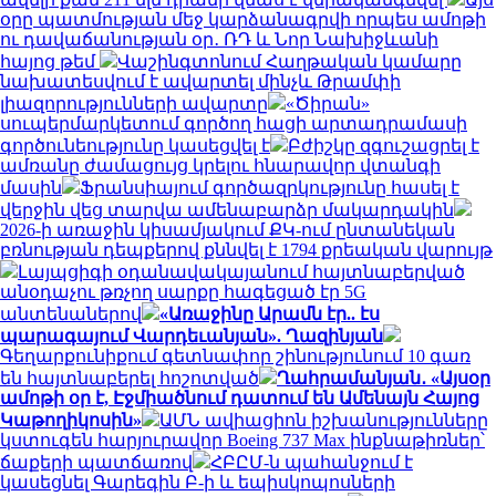
օրը պատմության մեջ կարձանագրվի որպես ամոթի
ու դավաճանության օր․ ՌԴ և Նոր Նախիջևանի
հայոց թեմ
Վաշինգտոնում Հաղթական կամարը
նախատեսվում է ավարտել մինչև Թրամփի
լիազորությունների ավարտը
«Ծիրան»
սուպերմարկետում գործող հացի արտադրամասի
գործունեությունը կասեցվել է
Բժիշկը զգուշացրել է
ամռանը ժամացույց կրելու հնարավոր վտանգի
մասին
Ֆրանսիայում գործազրկությունը հասել է
վերջին վեց տարվա ամենաբարձր մակարդակին
2026-ի առաջին կիսամյակում ՔԿ-ում ընտանեկան
բռնության դեպքերով քննվել է 1794 քրեական վարույթ
Լայպցիգի օդանավակայանում հայտնաբերված
անօդաչու թռչող սարքը հագեցած էր 5G
անտենաներով
«Առաջինը Արամն էր.. էս
պարագայում Վարդեւանյան». Ղազինյան
Գեղարքունիքում գետնափոր շինությունում 10 գառ
են հայտնաբերել հոշոտված
Ղահրամանյան․ «Այսօր
ամոթի օր է, Էջմիածնում դատում են Ամենայն Հայոց
Կաթողիկոսին»
ԱՄՆ ավիացիոն իշխանությունները
կստուգեն հարյուրավոր Boeing 737 Max ինքնաթիռներ՝
ճաքերի պատճառով
ՀԲԸՄ-ն պահանջում է
կասեցնել Գարեգին Բ-ի և եպիսկոպոսների