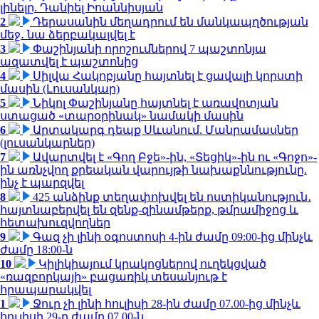
լինելը. Դանիել Իոաննիսյան
2
Դերասանին մեղադրում են մանկապղծության
մեջ․ նա ձերբակալվել է
3
Փաշինյանի որոշումներով 7 պաշտոնյա
ազատվել է պաշտոնից
4
Սիլվա Հակոբյանը հայտնել է ցավալի կորստի
մասին (Լուսանկար)
5
Նիկոլ Փաշինյանը հայտնել է առավոտյան
ստացած «տարօրինակ» նամակի մասին
6
Արտակարգ դեպք Սևանում. Մանրամասներ
(լուսանկարներ)
7
Ավարտվել է «Գող Բջե»-ին, «Տեցիկ»-ին ու «Գոջո»-
ին առնչվող քրեական վարույթի նախաքննությունը.
ինչ է պարզվել
8
425 անձինք տեղափոխվել են ոստիկանություն․
հայտնաբերվել են զենք-զինամթերք, թմրամիջոց և
հետախուզվողներ
9
Գազ չի լինի օգոստոսի 4-ին ժամը 09:00-ից մինչև
ժամը 18:00-ն
10
Կիլիկիայում կրակոցներով ուղեկցված
«ռազբորկայի» բացառիկ տեսանյութ է
հրապարակվել
1
Ջուր չի լինի հուլիսի 28-ին ժամը 07.00-ից մինչև
հուլիսի 29-ը ժամը 07.00-ն