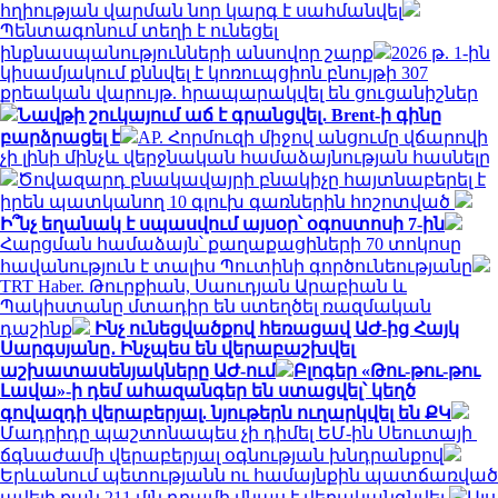
հղիության վարման նոր կարգ է սահմանվել
Պենտագոնում տեղի է ունեցել
ինքնասպանությունների անսովոր շարք
2026 թ. 1-ին
կիսամյակում քննվել է կոռուպցիոն բնույթի 307
քրեական վարույթ. հրապարակվել են ցուցանիշներ
Նավթի շուկայում աճ է գրանցվել․ Brent-ի գինը
բարձրացել է
AP. Հորմուզի միջով անցումը վճարովի
չի լինի մինչև վերջնական համաձայնության հասնելը
Ծովազարդ բնակավայրի բնակիչը հայտնաբերել է
իրեն պատկանող 10 գլուխ գառներին հոշոտված
Ի՞նչ եղանակ է սպասվում այսօր՝ օգոստոսի 7-ին
Հարցման համաձայն՝ քաղաքացիների 70 տոկոսը
հավանություն է տալիս Պուտինի գործունեությանը
TRT Haber. Թուրքիան, Սաուդյան Արաբիան և
Պակիստանը մտադիր են ստեղծել ռազմական
դաշինք
Ինչ ունեցվածքով հեռացավ ԱԺ-ից Հայկ
Սարգսյանը․ Ինչպես են վերաբաշխվել
աշխատասենյակները ԱԺ-ում
Բլոգեր «Թու-թու-թու
Լավա»-ի դեմ ահազանգեր են ստացվել՝ կեղծ
գովազդի վերաբերյալ. նյութերն ուղարկվել են ՔԿ
Մադրիդը պաշտոնապես չի դիմել ԵՄ-ին Սեուտայի ​​
ճգնաժամի վերաբերյալ օգնության խնդրանքով
Երևանում պետությանն ու համայնքին պատճառված
ավելի քան 211 մլն դրամի վնաս է վերականգնվել
Այս