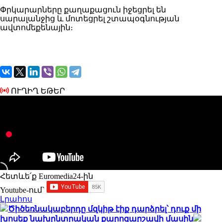
Փրկարարները քաղաքացուն իջեցրել են
սարալանջից և մոտեցրել շտապօգնության
ավտոմեքենային։
ՈՒՂԻՂ ԵԹԵՐ
Հետևե՛ք Euromedia24-ին
Youtube-ում`
Լրահոս
Ծիծեռնակաբերդը մզկիթ էիք դարձրել՝ դուք մի
խոսեք նախընտրական քարոզարշավի մասին