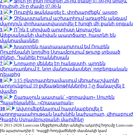
2
Ջուր չի լինի հուլիսի 28-ին ժամը 07.00-ից մինչև
հուլիսի 29-ը ժամը 07.00-ն
3
Ռուբլին թանկացել է․ փոխարժեքն՝ այսօր
4
Չինաստանում աշխարհում առաջին անգամ
մարդուն փոխպատվաստվել է խոզի մի քանի օրգան
5
Ո՞րն է սիրված արտիստ Արտաշես
Ալեքսանյանի մահվան պատճառը. հայտնի են
մանրամասներ
6
Խստորեն դատապարտում եմ Ռուբեն
Ռուբինյանի կողմից Ստամբուլում թուրք տեսած
լինելը. Դանիել Իոաննիսյան
7
Նորայրը մեկնել էր հանգստի, արդեն
վերադառնում է. նոր մանրամասներ՝ ողբերգական
դեպքից
8
1/15 ընտրատեղամասում վերահաշվարկի
արդյունքում 19 քվեաթերթիկներից 7-ը ճանաչվել է
վավեր
9
Շառաչուն ապտակ՝ «զորավար» Սուրեն
Պապիկյանին․ «Հրապարակ»
10
Ավտոմեքենայում հայտնաբերվել է
առողջապահության նախկին նախարար, վիրաբույժ
Գագիկ Ստամբուլցյանի մարմինը
© 2011-2026 Lurer.com Մեջբերումներ անելիս ակտիվ հղումը Lurer.com-
ին պարտադիր է: Կայքի հոդվածների մասնակի կամ