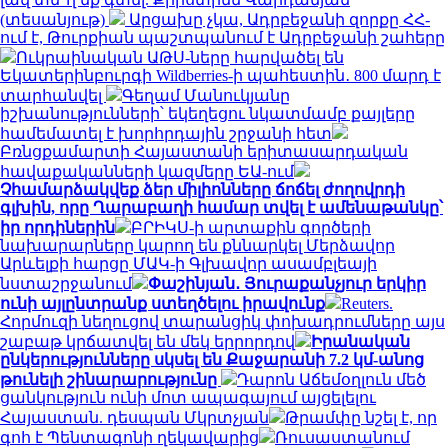
(տեսանյութ)
Արցախը չկա, Ադրբեջանի զորքը ՀՀ-
ում է, Թուրքիան պաշտպանում է Ադրբեջանի շահերը
Ուկրաինական ԱԹՍ-ները հարվածել են
Եկատերինբուրգի Wildberries-ի պահեստին․ 800 մարդ է
տարհանվել
Գեղամ Մանուկյանը
իշխանությունների՝ եկեղեցու նկատմամբ քայլերը
համեմատել է խորհրդային շրջանի հետ
Բռնցքամարտի Հայաստանի երիտասարդական
հավաքականների կազմերը ԵԱ-ում
Չհամարձակվեք ձեր միլիոնները ճոճել ժողովրդի
գլխին, որը Ղարաբաղի համար տվել է ամենաթանկը՝
իր որդիներին
ԲՐԻԿՍ-ի արտաքին գործերի
նախարարները կարող են քննարկել Մերձավոր
Արևելքի հարցը ՄԱԿ-ի Գլխավոր ասամբլեայի
նստաշրջանում
Փաշինյան․ Յուրաքանչյուր երկիր
ունի այլընտրանք ստեղծելու իրավունք
Reuters.
Հորմուզի նեղուցով տարանցիկ փոխադրումները այս
շաբաթ կրճատվել են մեկ երրորդով
Իրանական
ընկերությունները սկսել են Քաջարանի 7.2 կմ-անոց
թունելի շինարարությունը
Դարոն Աճեմօղլուն մեծ
ցանկություն ունի մոտ ապագայում այցելելու
Հայաստան. դեսպան Մկրտչյան
Թրամփը նշել է, որ
գոհ է Պենտագոնի ղեկավարից
Ռուսաստանում