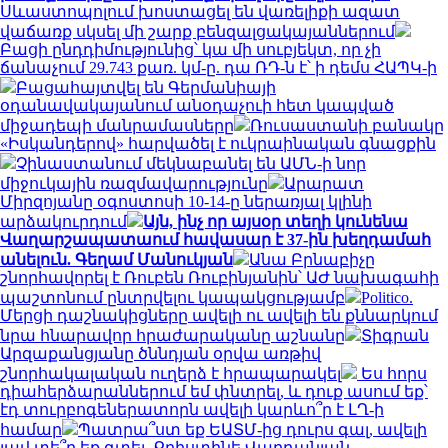
Սևաստոպոլում խոստացել են վառելիքի ազատ
վաճառք սկսել մի շարք բենզալցակայաններում
Բացի ընդդիմությունից՝ կա մի սուբյեկտ, որ չի
ճանաչում 29.743 քառ. կմ-ը. դա ՌԴ-ն է՝ ի դեմս ՀԱՊԿ-ի
Բացահայտվել են Գերմանիայի
օդանավակայանում անօդաչուի հետ կապված
միջադեպի մանրամասները
Ռուսաստանի բանակը
«Իսկանդերով» հարվածել է ուկրաինական գնացքին
Չինաստանում մեկնաբանել են ԱՄՆ-ի նոր
միջուկային ռազմավարությունը
Արարատ
Միրզոյանը օգոստոսի 10-14-ը ներառյալ կլինի
արձակուրդում
Այն, ինչ որ այսօր տեղի կունենա
Վաղարշապատաում հավասար է 37-ին խեղդամահ
անելուն. Գեղամ Մանուկյան
Անա Բրնաբիչը
շնորհավորել է Ռուբեն Ռուբինյանին՝ ԱԺ նախագահի
պաշտոնում ընտրվելու կապակցությամբ
Politico.
Մերցի դաշնակիցները ավելի ու ավելի են քննարկում
նրա հնարավոր հրաժարականը աշնանը
Տիգրան
Արզաքանցյանը ծննդյան օրվա առթիվ
շնորհակալական ուղերձ է հրապարակել
Ես հորս
դիահերձարաններում եմ փնտրել, և դուք ասում եք՝
էդ տուրբոգեներատորն ավելի կարևո՞ր է ԼՂ-ի
համար
Պատրա՞ստ եք ԵԱՏՄ-ից դուրս գալ, ավելի
լավ տե՞ղ եք գտել. Քրիստինե Վարդանյան