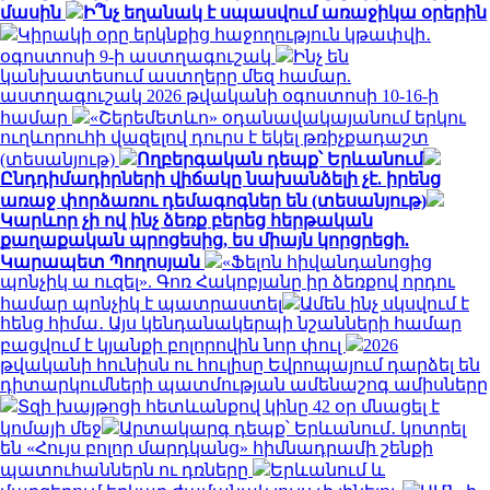
մասին
Ի՞նչ եղանակ է սպասվում առաջիկա օրերին
Կիրակի օրը երկնքից հաջողություն կթափվի․
օգոստոսի 9-ի աստղագուշակ
Ինչ են
կանխատեսում աստղերը մեզ համար.
աստղագուշակ 2026 թվականի օգոստոսի 10-16-ի
համար
«Շերեմետևո» օդանավակայանում երկու
ուղևորուհի վազելով դուրս է եկել թռիչքադաշտ
(տեսանյութ)
Ողբերգական դեպք՝ Երևանում
Ընդդիմադիրների վիճակը նախանձելի չէ. իրենց
առաջ փորձառու դեմագոգներ են (տեսանյութ)
Կարևոր չի ով ինչ ձեռք բերեց հերթական
քաղաքական պրոցեսից, ես միայն կորցրեցի.
Կարապետ Պողոսյան
«Ֆելոն հիվանդանոցից
պոնչիկ ա ուզել». Գոռ Հակոբյանը իր ձեռքով որդու
համար պոնչիկ է պատրաստել
Ամեն ինչ սկսվում է
հենց հիմա․ Այս կենդանակերպի նշանների համար
բացվում է կյանքի բոլորովին նոր փուլ
2026
թվականի հունիսն ու հուլիսը Եվրոպայում դարձել են
դիտարկումների պատմության ամենաշոգ ամիսները
Տզի խայթոցի հետևանքով կինը 42 օր մնացել է
կոմայի մեջ
Արտակարգ դեպք՝ Երևանում․ կոտրել
են «Հույս բոլոր մարդկանց» հիմնադրամի շենքի
պատուհաններն ու դռները
Երևանում և