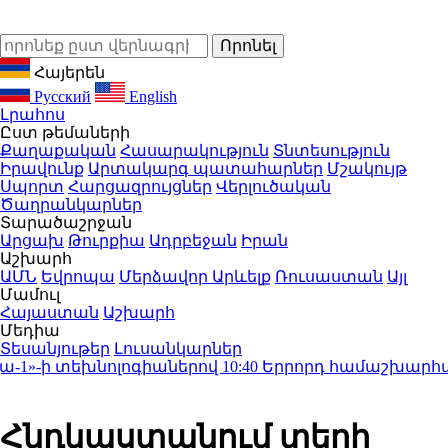
Հայերեն
Русский
English
Լրահոս
Ըստ թեմաների
Քաղաքական
Հասարակություն
Տնտեսություն
Իրավունք
Արտակարգ պատահարներ
Մշակույթ
Սպորտ
Հարցազրույցներ
Վերլուծական
Ծաղրանկարներ
Տարածաշրջան
Արցախ
Թուրքիա
Ադրբեջան
Իրան
Աշխարհ
ԱՄՆ
Եվրոպա
Մերձավոր Արևելք
Ռուսաստան
Այլ
Մամուլ
Հայաստան
Աշխարհ
Մեդիա
Տեսանյութեր
Լուսանկարներ
»-ի տեխնոլոգիաներով
10:40
Երրորդ համաշխարհային 
Հնդկաստանում տեղի