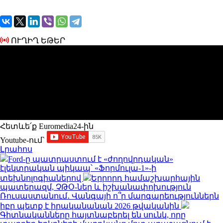
ՈՒՂԻՂ ԵԹԵՐ
Հետևե՛ք Euromedia24-ին
Youtube-ում`
Լրահոս
Ford-ը պատրաստում է «ժողովրդական»
էլեկտրական պիկապ՝ «Ֆորմուլա-1»-ի
տեխնոլոգիաներով
Երրորդ համաշխարհային
պատերազմ, ՉԹՕ-ներ և իշխանափոխություն
Ռուսաստանում․ Վանգայի ո՞ր մարգարեություններն
իբր պետք է իրականանան 2026 թվականին
Գիտնականները հայտնաբերել են սունկ, որը