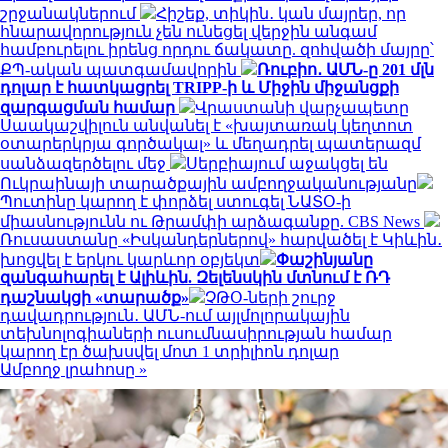
շրջանակներում
Հիշեք, տիկին․ կան մայրեր, որ
հնարավորություն չեն ունեցել վերջին անգամ
համբուրելու իրենց որդու ճակատը. զոհվածի մայրը՝
ՔՊ-ական պատգամավորին
Ռուբիո․ ԱՄՆ-ը 201 մլն
դոլար է հատկացրել TRIPP-ի և Միջին միջանցքի
զարգացման համար
Վրաստանի վարչապետը
Սաակաշվիլուն անվանել է «խայտառակ կեղտոտ
օտարերկրյա գործակալ» և մեղադրել պատերազմ
սանձազերծելու մեջ
Սերբիայում աջակցել են
Ուկրաինայի տարածքային ամբողջականությանը
Պուտինը կարող է փորձել ստուգել ՆԱՏՕ-ի
միասնությունն ու Թրամփի արձագանքը. CBS News
Ռուսաստանը «Իսկանդերներով» հարվածել է Կիևին․
խոցվել է երկու կարևոր օբյեկտ
Փաշինյանը
զանգահարել է Ալիևին. Զելենսկին մտնում է ՌԴ
դաշնակցի «տարածք»
ՉԹՕ-ների շուրջ
դավադրություն․ ԱՄՆ-ում այլմոլորակային
տեխնոլոգիաների ուսումնասիրության համար
կարող էր ծախսվել մոտ 1 տրիլիոն դոլար
Ամբողջ լրահոսը »