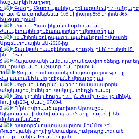
հաշվարկի հաղթող
5
Գագիկ Ծառուկյանից կբռնագանձվի 75 անշարժ
գույք, 42 ավտոմեքենա, 105 միլիարդ 865 միլիոն 865
հազար դրամ
6
Սուրեն Պապիկյանի նոր հրամանը՝
ժամկետային զինծառայողների վերաբերյալ
7
10 միլիոն երկրպագու պահանջում է վտարել
Արգենտինային ԱԱ-2026-ից
8
Տասնյակ հասցեներում ջուր չի լինի՝ հուլիսի 15-
ին և 16-ին
9
Հայաստանի ամենավտանգավոր օձերը. որտեղ
են դրանք ամենաշատը հանդիպում
10
Տոկաևի անսպասելի հայտարարությունը՝
Հայաստանի և Ադրբեջանի վերաբերյալ
1
Սոչի մեկնող ինքնաթիռը ճանապարհին
անցկացրել է մեկ օր, սակայն տեղ չի հասել
2
Ջուր չի լինի հուլիսի 28-ին ժամը 07.00-ից մինչև
հուլիսի 29-ը ժամը 07.00-ն
3
Ո՞րն է սիրված արտիստ Արտաշես
Ալեքսանյանի մահվան պատճառը. հայտնի են
մանրամասներ
4
Խստորեն դատապարտում եմ Ռուբեն
Ռուբինյանի կողմից Ստամբուլում թուրք տեսած
լինելը. Դանիել Իոաննիսյան