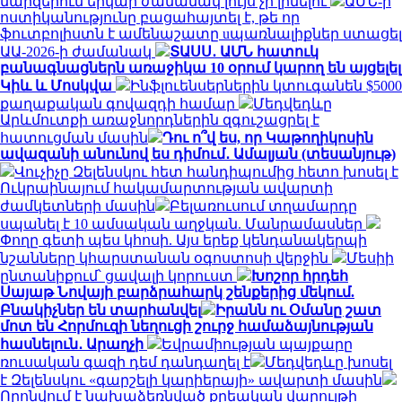
մարզերում երկար ժամանակ լույս չի լինելու
ԱՄՆ-ի
ոստիկանությունը բացահայտել է, թե որ
ֆուտբոլիստն է ամենաշատը uպառնալիքներ ստացել
ԱԱ-2026-ի ժամանակ
ՏԱՍՍ․ ԱՄՆ հատուկ
բանագնացներն առաջիկա 10 օրում կարող են այցելել
Կիև և Մոսկվա
Ինֆլուենսերներին կտուգանեն $5000
քաղաքական գովազդի համար
Մեդվեդևը
Արևմուտքի առաջնորդներին զգուշացրել է
հատուցման մասին
Դու ո՞վ ես, որ Կաթողիկոսին
ավազանի անունով ես դիմում․ Ամալյան (տեսանյութ)
Վուչիչը Զելենսկու հետ հանդիպումից հետո խոսել է
Ուկրաինայում հակամարտության ավարտի
ժամկետների մասին
Բելառուսում տղամարդը
սպանել է 10 ամսական աղջկան. Մանրամասներ
Փողը գետի պես կհոսի. Այս երեք կենդանակերպի
նշանները կհարստանան օգոստոսի վերջին
Մեսիի
ընտանիքում՝ ցավալի կորուստ
Խոշոր հրդեհ
Սայաթ Նովայի բարձրահարկ շենքերից մեկում.
Բնակիչներ են տարհանվել
Իրանն ու Օմանը շատ
մոտ են Հորմուզի նեղուցի շուրջ համաձայնության
հասնելուն․ Արաղչի
Եվրամիության պայքարը
ռուսական գազի դեմ դանդաղել է
Մեդվեդևը խոսել
է Զելենսկու «գարշելի կարիերայի» ավարտի մասին
Որոնվում է նախաձեռնված քրեական վարույթի