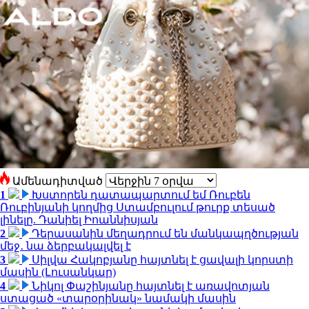
Ամենադիտված
1
Խստորեն դատապարտում եմ Ռուբեն
Ռուբինյանի կողմից Ստամբուլում թուրք տեսած
լինելը. Դանիել Իոաննիսյան
2
Դերասանին մեղադրում են մանկապղծության
մեջ․ նա ձերբակալվել է
3
Սիլվա Հակոբյանը հայտնել է ցավալի կորստի
մասին (Լուսանկար)
4
Նիկոլ Փաշինյանը հայտնել է առավոտյան
ստացած «տարօրինակ» նամակի մասին