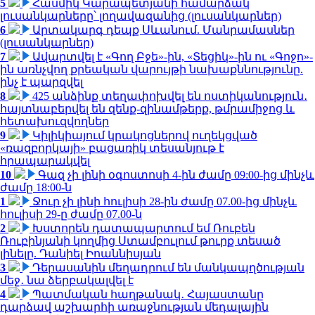
5
Հասմիկ Կարապետյանի համարձակ
լուսանկարները՝ լողավազանից (լուսանկարներ)
6
Արտակարգ դեպք Սևանում. Մանրամասներ
(լուսանկարներ)
7
Ավարտվել է «Գող Բջե»-ին, «Տեցիկ»-ին ու «Գոջո»-
ին առնչվող քրեական վարույթի նախաքննությունը.
ինչ է պարզվել
8
425 անձինք տեղափոխվել են ոստիկանություն․
հայտնաբերվել են զենք-զինամթերք, թմրամիջոց և
հետախուզվողներ
9
Կիլիկիայում կրակոցներով ուղեկցված
«ռազբորկայի» բացառիկ տեսանյութ է
հրապարակվել
10
Գազ չի լինի օգոստոսի 4-ին ժամը 09:00-ից մինչև
ժամը 18:00-ն
1
Ջուր չի լինի հուլիսի 28-ին ժամը 07.00-ից մինչև
հուլիսի 29-ը ժամը 07.00-ն
2
Խստորեն դատապարտում եմ Ռուբեն
Ռուբինյանի կողմից Ստամբուլում թուրք տեսած
լինելը. Դանիել Իոաննիսյան
3
Դերասանին մեղադրում են մանկապղծության
մեջ․ նա ձերբակալվել է
4
Պատմական հաղթանակ․ Հայաստանը
դարձավ աշխարհի առաջնության մեդալային