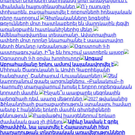
տարբեր երկրների մարդկանց մոտ առաջացնում է
միանման հալյուցինացիաներ
Ո՛չ ուսուցչի
փոխարեն. բացահայտվել է ռոբոտների իդեալական
դերը դպրոցում
Գիտնականները երգեցիկ
թռչունների մոտ հայտնաբերել են մարդկային լեզվի
առանցքային հատկանիշներից մեկը
Ամենահազվադեպ տեսարանը․ Ավստրալիայի
ափերի մոտ դրոնը նկարահանել է սապատավոր
կետի ծնունդը (տեսանյութ)
Օգոստոսի 9-ի
աստղագուշակը. Ի՞նչ են հուշում աստղերն այսօր
Օգոստոսի 9-ի օրվա խորհուրդը
Արգամ
Աբրահամյանը երկու ամսով կալանավորվել է
Միհրան Ծառուկյանի և Արփի Գաբրիելյանի
հանգիստը՝ Շանհայում (Լուսանկարներ)
Չեմ
կարողանում զսպել արցունքներս. «Բանակում»-ի
Վարուժը տաղավարում խոսել է եղբոր ողբերգական
կորստի մասին
Ինչպե՞ս պայքարել սեզոնային
ալերգիայի դեմ. պարզ մեթոդներ
2027 թվականից
Ֆինլանդիայի քաղաքացիություն ստանալու համար
պետք է հանձնել երկրի մասին գիտելիքների
քննություն
Բազմաթիվ հասցեներում երկար
ժամանակ գազ չի լինելու
Ալիևը նամակ է գրել
Թրամփին․ նա պատմել է Հայաստանի հետ
խաղաղության տնտեսական առավելությունների