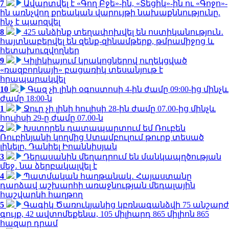
7
Ավարտվել է «Գող Բջե»-ին, «Տեցիկ»-ին ու «Գոջո»-
ին առնչվող քրեական վարույթի նախաքննությունը.
ինչ է պարզվել
8
425 անձինք տեղափոխվել են ոստիկանություն․
հայտնաբերվել են զենք-զինամթերք, թմրամիջոց և
հետախուզվողներ
9
Կիլիկիայում կրակոցներով ուղեկցված
«ռազբորկայի» բացառիկ տեսանյութ է
հրապարակվել
10
Գազ չի լինի օգոստոսի 4-ին ժամը 09:00-ից մինչև
ժամը 18:00-ն
1
Ջուր չի լինի հուլիսի 28-ին ժամը 07.00-ից մինչև
հուլիսի 29-ը ժամը 07.00-ն
2
Խստորեն դատապարտում եմ Ռուբեն
Ռուբինյանի կողմից Ստամբուլում թուրք տեսած
լինելը. Դանիել Իոաննիսյան
3
Դերասանին մեղադրում են մանկապղծության
մեջ․ նա ձերբակալվել է
4
Պատմական հաղթանակ․ Հայաստանը
դարձավ աշխարհի առաջնության մեդալային
հաշվարկի հաղթող
5
Գագիկ Ծառուկյանից կբռնագանձվի 75 անշարժ
գույք, 42 ավտոմեքենա, 105 միլիարդ 865 միլիոն 865
հազար դրամ