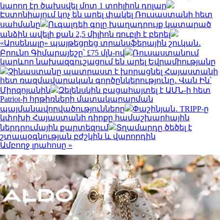
կարող էր ծախսվել մոտ 1 տրիլիոն դոլար
Էստոնիայում կոչ են արել փակել Ռուսաստանի հետ
սահմանը
Ուգալդեի գոլը խաղադրույք կատարած
անձին ավելի քան 2,5 միլիոն ռուբլի է բերել
«Արսենալը» պայթեցրեց տրանսֆերային շուկան․
Բրունո Գիմարայեշը՝ £75 մլն-ով
Ռուսաստանում
կարևոր նախազգուշացում են արել Եվրամիությանը
Չինաստանը պատրաստ է խորացնել Հայաստանի
հետ ռազմավարական գործընկերությունը․ Վան Ին՝
Միրզոյանին
Զելենսկին բացահայտել է ԱՄՆ-ի հետ
Patriot-ի հրթիռների մատակարարման
պայմանավորվածությունները
Փաշինյան․ TRIPP-ը
կփոխի Հայաստանի դիրքը համաշխարհային
ներդրումային քարտեզում
Տղամարդը ծեծել է
շտապօգնության բժշկին և վարորդին
Ամբողջ լրահոսը »