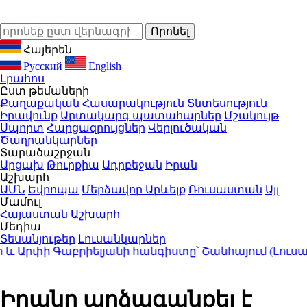
Հայերեն
Русский
English
Լրահոս
Ըստ թեմաների
Քաղաքական
Հասարակություն
Տնտեսություն
Իրավունք
Արտակարգ պատահարներ
Մշակույթ
Սպորտ
Հարցազրույցներ
Վերլուծական
Ծաղրանկարներ
Տարածաշրջան
Արցախ
Թուրքիա
Ադրբեջան
Իրան
Աշխարհ
ԱՄՆ
Եվրոպա
Մերձավոր Արևելք
Ռուսաստան
Այլ
Մամուլ
Հայաստան
Աշխարհ
Մեդիա
Տեսանյութեր
Լուսանկարներ
րփի Գաբրիելյանի հանգիստը՝ Շանհայում (Լուսանկ
Իրանը արձագանքել է