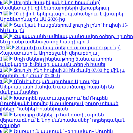
6
Սուրեն Պապիկյանի նոր հրամանը՝
ժամկետային զինծառայողների վերաբերյալ
7
10 միլիոն երկրպագու պահանջում է վտարել
Արգենտինային ԱԱ-2026-ից
8
Տասնյակ հասցեներում ջուր չի լինի՝ հուլիսի 15-
ին և 16-ին
9
Հայաստանի ամենավտանգավոր օձերը. որտեղ
են դրանք ամենաշատը հանդիպում
10
Տոկաևի անսպասելի հայտարարությունը՝
Հայաստանի և Ադրբեջանի վերաբերյալ
1
Սոչի մեկնող ինքնաթիռը ճանապարհին
անցկացրել է մեկ օր, սակայն տեղ չի հասել
2
Ջուր չի լինի հուլիսի 28-ին ժամը 07.00-ից մինչև
հուլիսի 29-ը ժամը 07.00-ն
3
Ո՞րն է սիրված արտիստ Արտաշես
Ալեքսանյանի մահվան պատճառը. հայտնի են
մանրամասներ
4
Խստորեն դատապարտում եմ Ռուբեն
Ռուբինյանի կողմից Ստամբուլում թուրք տեսած
լինելը. Դանիել Իոաննիսյան
5
Նորայրը մեկնել էր հանգստի, արդեն
վերադառնում է. նոր մանրամասներ՝ ողբերգական
դեպքից
6
Շառաչուն ապտակ՝ «զորավար» Սուրեն