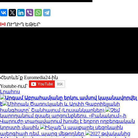
ՈՒՂԻՂ ԵԹԵՐ
Հետևե՛ք Euromedia24-ին
Youtube-ում`
Լրահոս
Արգամ Աբրահամյանը երկու ամսով կալանավորվել
է
Միհրան Ծառուկյանի և Արփի Գաբրիելյանի
հանգիստը՝ Շանհայում (Լուսանկարներ)
Չեմ
կարողանում զսպել արցունքներս. «Բանակում»-ի
Վարուժը տաղավարում խոսել է եղբոր ողբերգական
կորստի մասին
Ինչպե՞ս պայքարել սեզոնային
ալերգիայի դեմ. պարզ մեթոդներ
2027 թվականից