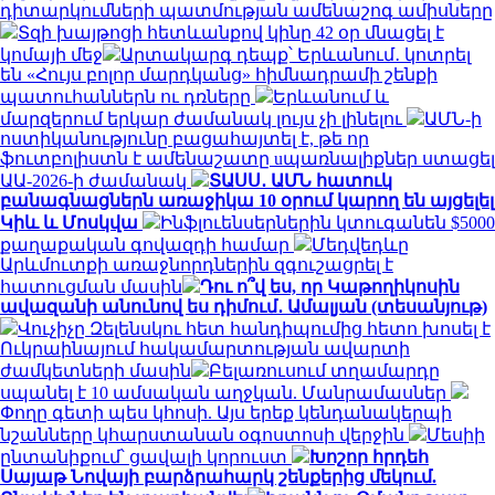
դիտարկումների պատմության ամենաշոգ ամիսները
Տզի խայթոցի հետևանքով կինը 42 օր մնացել է
կոմայի մեջ
Արտակարգ դեպք՝ Երևանում․ կոտրել
են «Հույս բոլոր մարդկանց» հիմնադրամի շենքի
պատուհաններն ու դռները
Երևանում և
մարզերում երկար ժամանակ լույս չի լինելու
ԱՄՆ-ի
ոստիկանությունը բացահայտել է, թե որ
ֆուտբոլիստն է ամենաշատը uպառնալիքներ ստացել
ԱԱ-2026-ի ժամանակ
ՏԱՍՍ․ ԱՄՆ հատուկ
բանագնացներն առաջիկա 10 օրում կարող են այցելել
Կիև և Մոսկվա
Ինֆլուենսերներին կտուգանեն $5000
քաղաքական գովազդի համար
Մեդվեդևը
Արևմուտքի առաջնորդներին զգուշացրել է
հատուցման մասին
Դու ո՞վ ես, որ Կաթողիկոսին
ավազանի անունով ես դիմում․ Ամալյան (տեսանյութ)
Վուչիչը Զելենսկու հետ հանդիպումից հետո խոսել է
Ուկրաինայում հակամարտության ավարտի
ժամկետների մասին
Բելառուսում տղամարդը
սպանել է 10 ամսական աղջկան. Մանրամասներ
Փողը գետի պես կհոսի. Այս երեք կենդանակերպի
նշանները կհարստանան օգոստոսի վերջին
Մեսիի
ընտանիքում՝ ցավալի կորուստ
Խոշոր հրդեհ
Սայաթ Նովայի բարձրահարկ շենքերից մեկում.