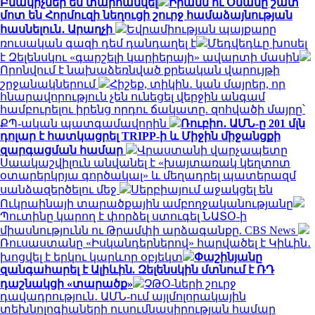
Բնակիչներ են տարհանվել
Իրանն ու Օմանը շատ
մոտ են Հորմուզի նեղուցի շուրջ համաձայնության
հասնելուն․ Արաղչի
Եվրամիության պայքարը
ռուսական գազի դեմ դանդաղել է
Մեդվեդևը խոսել
է Զելենսկու «գարշելի կարիերայի» ավարտի մասին
Որոնվում է նախաձեռնված քրեական վարույթի
շրջանակներում
Հիշեք, տիկին․ կան մայրեր, որ
հնարավորություն չեն ունեցել վերջին անգամ
համբուրելու իրենց որդու ճակատը. զոհվածի մայրը՝
ՔՊ-ական պատգամավորին
Ռուբիո․ ԱՄՆ-ը 201 մլն
դոլար է հատկացրել TRIPP-ի և Միջին միջանցքի
զարգացման համար
Վրաստանի վարչապետը
Սաակաշվիլուն անվանել է «խայտառակ կեղտոտ
օտարերկրյա գործակալ» և մեղադրել պատերազմ
սանձազերծելու մեջ
Սերբիայում աջակցել են
Ուկրաինայի տարածքային ամբողջականությանը
Պուտինը կարող է փորձել ստուգել ՆԱՏՕ-ի
միասնությունն ու Թրամփի արձագանքը. CBS News
Ռուսաստանը «Իսկանդերներով» հարվածել է Կիևին․
խոցվել է երկու կարևոր օբյեկտ
Փաշինյանը
զանգահարել է Ալիևին. Զելենսկին մտնում է ՌԴ
դաշնակցի «տարածք»
ՉԹՕ-ների շուրջ
դավադրություն․ ԱՄՆ-ում այլմոլորակային
տեխնոլոգիաների ուսումնասիրության համար