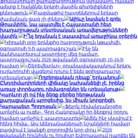
Ֆինլանդիայի քաղաքացիություն ստանալու համար
պետք է հանձնել երկրի մասին գիտելիքների
քննություն
Բազմաթիվ հասցեներում երկար
ժամանակ գազ չի լինելու
Ալիևը նամակ է գրել
Թրամփին․ նա պատմել է Հայաստանի հետ
խաղաղության տնտեսական առավելությունների
մասին
Ի՞նչ եղանակ է սպասվում առաջիկա օրերին
Կիրակի օրը երկնքից հաջողություն կթափվի․
օգոստոսի 9-ի աստղագուշակ
Ինչ են
կանխատեսում աստղերը մեզ համար.
աստղագուշակ 2026 թվականի օգոստոսի 10-16-ի
համար
«Շերեմետևո» օդանավակայանում երկու
ուղևորուհի վազելով դուրս է եկել թռիչքադաշտ
(տեսանյութ)
Ողբերգական դեպք՝ Երևանում
Ընդդիմադիրների վիճակը նախանձելի չէ. իրենց
առաջ փորձառու դեմագոգներ են (տեսանյութ)
Կարևոր չի ով ինչ ձեռք բերեց հերթական
քաղաքական պրոցեսից, ես միայն կորցրեցի.
Կարապետ Պողոսյան
«Ֆելոն հիվանդանոցից
պոնչիկ ա ուզել». Գոռ Հակոբյանը իր ձեռքով որդու
համար պոնչիկ է պատրաստել
Ամեն ինչ սկսվում է
հենց հիմա․ Այս կենդանակերպի նշանների համար
բացվում է կյանքի բոլորովին նոր փուլ
2026
թվականի հունիսն ու հուլիսը Եվրոպայում դարձել են