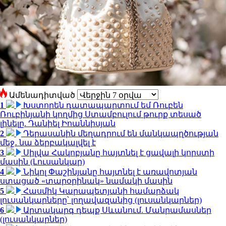
Ամենադիտված
1
Խստորեն դատապարտում եմ Ռուբեն
Ռուբինյանի կողմից Ստամբուլում թուրք տեսած
լինելը. Դանիել Իոաննիսյան
2
Դերասանին մեղադրում են մանկապղծության
մեջ․ նա ձերբակալվել է
3
Սիլվա Հակոբյանը հայտնել է ցավալի կորստի
մասին (Լուսանկար)
4
Նիկոլ Փաշինյանը հայտնել է առավոտյան
ստացած «տարօրինակ» նամակի մասին
5
Հասմիկ Կարապետյանի համարձակ
լուսանկարները՝ լողավազանից (լուսանկարներ)
6
Արտակարգ դեպք Սևանում. Մանրամասներ
(լուսանկարներ)