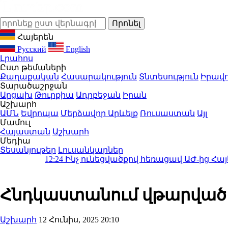
Հայերեն
Русский
English
Լրահոս
Ըստ թեմաների
Քաղաքական
Հասարակություն
Տնտեսություն
Իրավո
Տարածաշրջան
Արցախ
Թուրքիա
Ադրբեջան
Իրան
Աշխարհ
ԱՄՆ
Եվրոպա
Մերձավոր Արևելք
Ռուսաստան
Այլ
Մամուլ
Հայաստան
Աշխարհ
Մեդիա
Տեսանյութեր
Լուսանկարներ
4
Ինչ ունեցվածքով հեռացավ ԱԺ-ից Հայկ Սարգսյանը
Հնդկաստանում վթարված օ
Աշխարհ
12 Հունիս, 2025 20:10