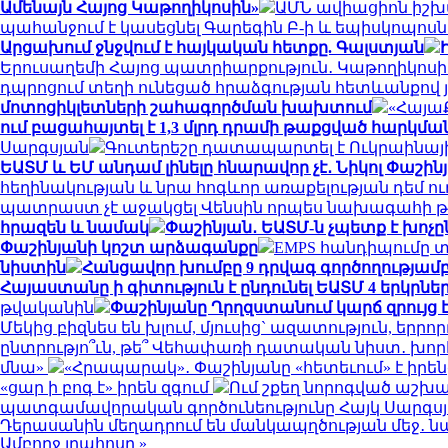
Ամենայն Հայոց Կաթողիկոսին»
ԱՄՆ ավիացիոն իշխա
պահանջում է կասեցնել Գարեգին Բ-ի և եպիսկոպո
Արցախում ջնջվում է հայկական հետքը. Գալստյան
Երուսաղեմի Հայոց պատրիարքություն․ Կաթողիկոսի 
դպրոցում տեղի ունեցած հրաձգության հետևանքով յո
մոտոցիկլետների շահագործման խախտում
«Հայա
ում բացահայտել է 1,3 մլրդ դրամի թաքցված հարկմա
Սարգսյան
Գուտերեշը դատապարտել է Ուկրաինայ
ԵԱՏՄ և ԵՄ անդամ լինելը հնարավոր չէ․ Նիկոլ Փաշին
հեղինակության և նրա հոգևոր առաքելության դեմ ո
պատրաստ չէ աջակցել Վենսին որպես նախագահի թ
հրազեն և նամակ
Փաշինյան․ ԵԱՏՄ-ն չպետք է խոչ
Փաշինյանի կոշտ արձագանքը
EMPS հանդիպումը տե
նիստին
Հանցավոր խումբը 9 դրվագ գործողությամբ
Հայաստանը ի գիտություն է ընդունել ԵԱՏՄ 4 երկրն
թվականին
Փաշինյանը Ղրղզստանում կարճ զրույց է
Մեկից բիզնես են խլում, մյուսից` ազատություն, եր
ընտրությո՞ւն, թե՞ Վեհափառի դատական նիստ․ խոր
մնա»
«Հրապարակ»․ Փաշինյանը «հետեւում» է իրենց 
«ցար ի բոգ է» իրեն զգում
Ում շքեղ նորոգված աշխա
պատգամավորական գործունեությունը Հայկ Սարգսյա
Դերասանին մեղադրում են մանկապղծության մեջ․ նա
Ամբողջ լրահոսը »