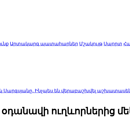
ւնք
Արտակարգ պատահարներ
Մշակույթ
Սպորտ
Հա
․ Ինչպես են վերաբաշխվել աշխատասենյակները ԱԺ-
դանավի ուղևորներից մեկը