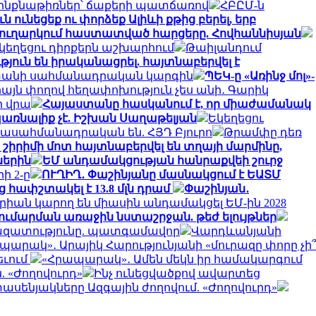
ax ինքնաթիռներ՝ ճաքերի պատճառով
ՀԲԸՄ-ն
ն ունեցեք ու փորձեք Ալիևի քթից բերել, երբ
եք ուղարկում հաստատված հարցերը. Հովհաննիսյան
եկեղեցու դիրքերն աշխարհում
Թաիլանդում
յուն են իրականացրել. հայտնաբերվել է
աստանի սահմանադրական կարգին
ՊԵԿ-ը «Առինջ մոլ»-
միայն փողով հեղափոխություն չես անի․ Գարիկ
ի վրա
Հայաստանը հասկանում է, որ միաժամանակ
առնալիք չէ. Իշխան Սաղաթելյան
Եկեղեցու
ակասահմանադրական են. ՀՅԴ Բյուրո
Թրամփը դեռ
ի շիրիմի մոտ հայտնաբերվել են տղայի մարմինը,
ներին
ԵՄ անդամակցության հանրաքվեի շուրջ
ի 2-ը
ՈՒՂԻՂ․ Փաշինյանը մասնակցում է ԵԱՏՄ
հափշտակել է 13.8 մլն դրամ
Փաշինյան․
ոգորիան կարող են միասին անդամակցել ԵՄ-ին 2028
գումարման առաջին նստաշրջան. թեժ ելույթներ
ու ազատությունը. պատգամավոր
Վարդևանյանի
պարակ»․ Արայիկ Հարությունյանի «մուրազը փորը չի՞
եւում
«Հրապարակ»․ Ամեն մեկն իր համակարգում
 «Ժողովուրդ»
Ինչ ունեցվածքով ավարտեց
սենյակները Ազգային ժողովում. «Ժողովուրդ»