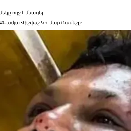
40–ամյա Վիշվաշ Կումար Ռամեշը: