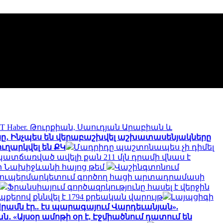
T Haber. Թուրքիան, Սաուդյան Արաբիան և
անը․ Ինչպես են վերաբաշխվել աշխատասենյակները
ուղարկվել են ՔԿ
Մադրիդը պաշտոնապես չի դիմել
ատճառված ավելի քան 211 մլն դրամի վնաս է
որ Նախիջևանի հայոց թեմ
Վաշինգտոնում
սուպերմարկետում գործող հացի արտադրամասի
Ֆրանսիայում գործազրկությունը հասել է վերջին
քերով քննվել է 1794 քրեական վարույթ
Լայպցիգի
րամն էր.. էս պարագայում Վարդեւանյան».
․ «Այսօր ամոթի օր է, Էջմիածնում դատում են