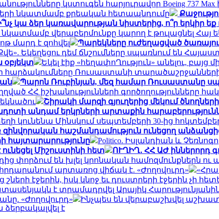
նությունները կստուգեն հարյուրավոր Boeing 737 M
սների նկատմամբ քրեական հետապնդումը
Քաջությու
Ի՞նչ կա ձեր կառավարության նիստերից, ո՞ր երկիր 
նկատմամբ վերաբերմունքը կարող է թուլացնել Հայ 
թ մարդ է զոհվել
Պարեկները ուժեղացված ծառայութ
Քվե». Եկեղեցու դեմ ճնշումները սպառնում են Հայ
ն օբյեկտ
Եկել էիք «հեղափոՂություն» անելու, բայց 
ի հարձակումները Ռուսաստանի տարածաշրջաններ
յան
Պարոն Ռուբինյան, մեզ համար Ռուսաստանը սպ
ւղղված ՀՀ իշխանությունների գործողությունները հ
եկնածու
Շիրակի մարզի գյուղերից մեկում ծնողներ
ընդոտի անդամ երկրների արտաքին հարաբերություն
ղի կունենա Մինսկում սեպտեմբերի 30-ից հոկտեմբեր
 զինվորական հաշմանդամություն ունեցող անձանցից 
երի հայտարարությունը
Politico. Իսլանդիան և Չեռն
 ունեցել Միշուստինի հետ
ՈՒՂԻՂ․ ՀՀ ԱԺ իններորդ 
րորդից փորձում են խլել կրոնական համոզմունքներն 
հրդարանում արտառոց վիճակ է. «Ժողովուրդ»
«Հրա
շների էջերին, իսկ կնոջ եւ դուստրերի էջերին չի հետ
տասենյակն է տրամադրվել Արայիկ Հարությունյանին.
նը. «Ժողովուրդ»
Ինչպես են վերաբաշխվել աշխատա
 ձերբակալվել է