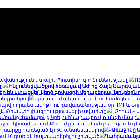
վանություն է տալիս Պուտինի գործունեությանը
TR
ք
Ինչ ունեցվածքով հեռացավ ԱԺ-ից Հայկ Սարգսյ
ր են ստացվել՝ կեղծ գովազդի վերաբերյալ. նյութերն 
 խնդրանքով
Երևանում պետությանն ու համայնքին պ
գրվի որպես ամոթի ու դավաճանության օր․ ՌԴ և Ն
և Թրամփի լիազորությունների ավարտը
«Ծիրան» 
 ամռանը ժամացույց կրելու հնարավոր վտանգի մասին
ռաջին կիսամյակում ՔԿ-ում ընտանեկան բռնության դեպ
 սարքը հագեցած էր 5G անտենաներով
«Առաջինը Ա
ւմ 10 գառ են հայտնաբերել հոշոտված
Ղահրամանյան