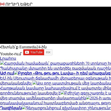
ՈՒՂԻՂ ԵԹԵՐ
Հետևե՛ք Euromedia24-ին
Youtube-ում`
Լրահոս
Հարցման համաձայն՝ քաղաքացիների 70 տոկոսը հա
Պակիստանը մտադիր են ստեղծել ռազմական դաշին
ԱԺ-ում
Բլոգեր «Թու-թու-թու Լավա»-ի դեմ ահազանգե
ԵՄ-ին Սեուտայի ​​ճգնաժամի վերաբերյալ օգնության
վերականգնվել
Այս օրը պատմության մեջ կարձանա
Հաղթական կամարը նախատեսվում է ավարտել մինչ
գործունեությունը կասեցվել է
Բժիշկը զգուշացրել է
վեց տարվա ամենաբարձր մակարդակին
2026-ի ա
օդանավակայանում հայտնաբերված անօդաչու թռչող
Ղազինյան
Գեղարքունիքում գետնափոր շինությունո