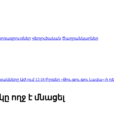
րցազրույցներ
Վերլուծական
Ծաղրանկարներ
ում
12:18
Բլոգեր «Թու-թու-թու Լավա»-ի դեմ ահազանգեր
 ողջ է մնացել