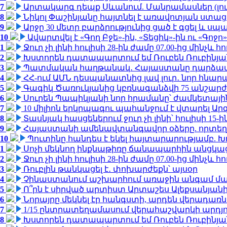
7
Արտակարգ դեպք Սևանում. Մանրամասներ (լո
8
Նիկոլ Փաշինյանը հայտնել է առավոտյան ստ
9
Արջը 30 մետր բարձրությունից ցած է գցել և ս
10
Ավարտվել է «Գող Բջե»-ին, «Տեցիկ»-ին ու «Գոջ
1
Ջուր չի լինի հուլիսի 28-ին ժամը 07.00-ից մինչև հո
2
Խստորեն դատապարտում եմ Ռուբեն Ռուբինյանի
3
Պատմական հաղթանակ․ Հայաստանը դարձավ 
4
ՀՀ-ում ԱՄՆ դեսպանատնից լավ լուր․ նոր հնար
5
Գագիկ Ծառուկյանից կբռնագանձվի 75 անշարժ գո
6
Սուրեն Պապիկյանի նոր հրամանը՝ ժամկետային
7
10 միլիոն երկրպագու պահանջում է վտարել Արգ
8
Տասնյակ հասցեներում ջուր չի լինի՝ հուլիսի 15-ին
9
Հայաստանի ամենավտանգավոր օձերը. որտեղ
10
Պուտինը հանդես է եկել հայտարարությամբ. Խո
1
Սոչի մեկնող ինքնաթիռը ճանապարհին անցկացրե
2
Ջուր չի լինի հուլիսի 28-ին ժամը 07.00-ից մինչև հո
3
Ռուբլին թանկացել է․ փոխարժեքն՝ այսօր
4
Չինաստանում աշխարհում առաջին անգամ մա
5
Ո՞րն է սիրված արտիստ Արտաշես Ալեքսանյա
6
Նորայրը մեկնել էր հանգստի, արդեն վերադառն
7
1/15 ընտրատեղամասում վերահաշվարկի արդյուն
8
Խստորեն դատապարտում եմ Ռուբեն Ռուբինյանի