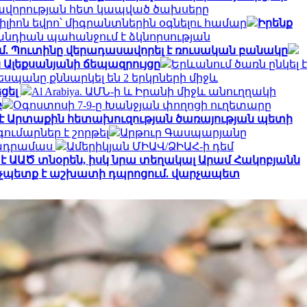
կավորության հետ կապված ծախսերը
 միլիոն եվրո՝ միգրանտներին օգնելու համար
Իրենք
լանդիան պահանջում է ձկնորսության
մ. Պուտինը վերադասավորել է ռուսական բանակը
 Ալեքսանյանի ճեպազրույցը
Երևանում ծառն ընկել է
դեսպանը քննարկել են 2 երկրների միջև
եցել
Al Arabiya. ԱՄՆ-ի և Իրանի միջև անուղղակի
բ
Օգոստոսի 7-9-ը Խանջյան փողոցի ուղետարը
 է Արտաքին հետախուզության ծառայության պետի
ւմարներ է շորթել
Արթուր Գասպարյանը
րտադրամաս
Ամերիկյան ՄԻԱՎ/ՁԻԱՀ-ի դեմ
է ԱԱԾ տնօրեն, իսկ նրա տեղակալ Արամ Հակոբյանն
էլ չպետք է աշխատի դպրոցում. վարչապետ