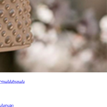
 Իոաննիսյան
նյութ)