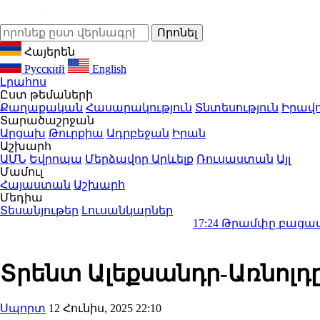
Հայերեն
Русский
English
Լրահոս
Ըստ թեմաների
Քաղաքական
Հասարակություն
Տնտեսություն
Իրավո
Տարածաշրջան
Արցախ
Թուրքիա
Ադրբեջան
Իրան
Աշխարհ
ԱՄՆ
Եվրոպա
Մերձավոր Արևելք
Ռուսաստան
Այլ
Մամուլ
Հայաստան
Աշխարհ
Մեդիա
Տեսանյութեր
Լուսանկարներ
17:24
Թրամփը բացատրություն է
Տրենտ Ալեքսանդր-Առնոլ
Սպորտ
12 Հունիս, 2025 22:10