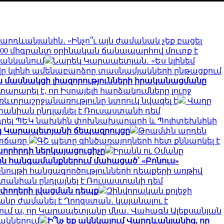
Վարդևանյանին․ «Ինչո՞ւ այն ժամանակ չեք բացել
0,000 միգրանտ օրինական ճանապարհով մուտք է
 ցանկանում
Նարեկ Կարապետյան․ «Ես կլինեմ
իվը կլինի ամենաբարձրը տասնամյակների ընթացքում
 մասնակցի լիազորությունների իրականացմանը
տարարել է, որ Իսրայելի հարձակումները լուրջ
ռևտրաշրջանառությունը կտրուկ նվազել է
Վաղը
տանիան ընդլայնել է Ռուսաստանի դեմ
ադրել ՊԵԿ նախկին փոխնախարարի և Պոլիտեխնիկի
կ Կարապետյանի ճեպազրույցը
Թրամփն արդեն
ատճառը
ԳՇ պետը զինծառայողների հետ քննարկել է
խորհրդի ներկայացուցիչը
Իրանն ու Օմանը
ն հանգամանքներում մահացած՝ «Բոնուս»
ույթի հանցագործությունների դեպքերի առթիվ
տանիան ընդլայնել է Ռուսաստանի դեմ
 փողերի լվացման դեպք
Զինվորական քոլեջի
անը ժամանել է Ղրղզստան․ կայանալու է
րջում ա, որ Կարապետյանը մնա․ Վահագն Ալեքսանյան
նակներում
Ի՞նչ եք ակնկալում Վարդևանյանից, որ