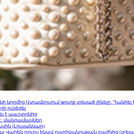
 կողմից Ստամբուլում թուրք տեսած լինելը. Դանիել
ի ունեցել
ել է պաշտոնից
է. մանրամասներ
ասին (Լուսանկար)
ամյա Վահեն դուրս եկավ ոստիկանության բաժնից (տեսա