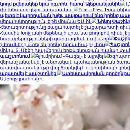
կողմ քվերակեք նրա օգտին․ հարց՝ Ալեքսանյանին
1
փոխհատուցելու նպատակով
Europa Press. Իսպան
պետք է կարողանան խլել, պայքարում ենք իրենց ապ
վերահսկողություն, եթե միանա ԵՄ-ին
Նիկոլ Փաշին
Հետազոտությունը բացահայտել է շաքարախտի ռիսկը
Հասմիկ Խոջյանի մեքենայի վրա. նա բողոքով դիմե
հարաբերությունների զարգացման ուղիները
Փաշին
շփումները մտել են իրենց եզրափակիչ փուլ
Պաշտոն
մինչև Տ. Մեծի խաչմերուկ երթևեկության համար փակ 
պաշտոնում
Գյումրիում «Գազել» է այրվել
Եգիպտոս
վերանշանակվել է պետական պահպանության ծառա
պատվաստանյութը փորձարկվել է ուկրաինացի զինվ
ազատվել է պաշտոնից
Ատեստավորման գործընթաց 
Ամբողջ լրահոսը »