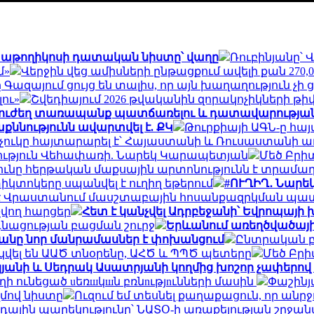
 Կաթողիկոսի դատական նիստը՝ վաղը
Ռուբինյանը՝ 
մ»
Վերջին վեց ամիսների ընթացքում ավելի քան 27
Գազայում ցույց են տալիս, որ այն խաղաղություն չի
ու»
Շվեդիայում 2026 թվականին զորակոչիկների թ
 ուժեղ տառապանք պատճառելու և դատավարության
քննությունն ավարտվել է. ՔԿ
Թուրքիայի ԱԳՆ-ը հայ
չուկը հայտարարել է՝ Հայաստանի և Ռուսաստանի ա
կցություն Վեհափառի. Նարեկ Կարապետյան
Մեծ Բրի
ւնը հերթական մաքսային արտոնությունն է տրամ
իկտոկերը սպանվել է ուղիղ եթերում
#ՈՒՂԻՂ․ Նարե
է Վրաստանում մասշտաբային հոսանքազրկման պ
վող հարցեր
Հետ է կանչվել Ադրբեջանի՝ Եվրոպայի 
գնացության բացման շուրջ
Երևանում առեղծվածայի
նը նոր մանրամասներ է փոխանցում
Ընտրական բն
վել են ԱԱԾ տնօրենը, ԱՀԾ և ՊՊԾ պետերը
Մեծ Բրի
յանի և Սեդրակ Ասատրյանի կողմից խոշոր չափերով
 ունեցած uեռшկшն բռնnւթյnւնների մասին
Փաշինյ
մով նիստը
Ուզում եմ տեսնել քաղաքացուն, որ ան
 օդային պարեկությունը՝ ՆԱՏՕ-ի առաքելության շրջա