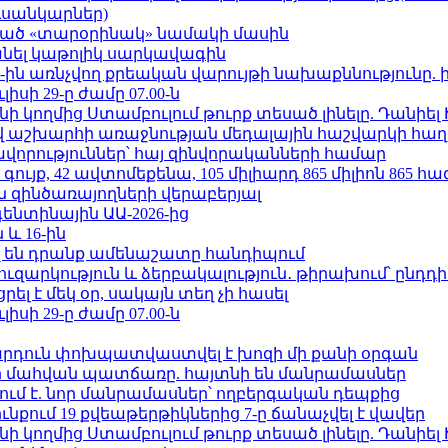
ւսանկարներ)
ացած «տարօրինակ» նամակի մասին
պանել կաթոլիկ սարկավագին
ո»-ին առնչվող քրեական վարույթի նախաքննությունը. 
ւլիսի 29-ը ժամը 07.00-ն
 կողմից Ստամբուլում թուրք տեսած լինելը. Դանիել
աշխարհի առաջնության մեդալային հաշվարկի հաղ
ավորություններ՝ հայ զինվորականների համար
ւյք, 42 ավտոմեքենա, 105 միլիարդ 865 միլիոն 865 հ
 զինծառայողների վերաբերյալ
ենտինային ԱԱ-2026-ից
 և 16-ին
 են դրանք ամենաշատը հանդիպում
ւզարկություն և ձերբակալություն․ թիրախում՝ ընդդ
լ է մեկ օր, սակայն տեղ չի հասել
ւլիսի 29-ը ժամը 07.00-ն
րդուն փոխպատվաստվել է խոզի մի քանի օրգան
նի մահվան պատճառը. հայտնի են մանրամասներ
ում է. նոր մանրամասներ՝ ողբերգական դեպքից
քում 19 քվեաթերթիկներից 7-ը ճանաչվել է վավեր
 կողմից Ստամբուլում թուրք տեսած լինելը. Դանիել