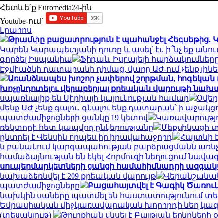
Հետևե՛ք Euromedia24-ին
Youtube-ում`
Լրահոս
Թրամփը բացատրություն է պահանջել Հեգսեթից.
Կարեն Կարապետյանի դուռը և ասել՝ էս ի՞նչ եք անու
գործել Իսպանիա
Ֆիդան. Իսրայելի հարձակումները 
Էջմիածնի դատարանի դիմաց, վաղը ԱԺ-ում չենք լինել
Առանձնապես խոշոր չափերով շորթման, հոգեկան
խոչընդոտելու վերաբերյալ քրեական վարույթի նախա
սպառնալիք են Սիրիայի կայունության համար
Օվեր
մենք ԱԺ չենք գալու, գնալու ենք դատարան՝ ի աջա
պատժամիջոցների ցանկը 19 կետով
Կառավարությո
ռեկտորի հետ կապվող ընկերությանը
Մեքսիկացի տ
ընտրել է Վենսին որպես իր իրավահաջորդ
Հայտնի 
ն բանակում կարգապահության բարձրացմանն առնչ
համաձայնության են եկել Հորմուզի նեղուցում նավա
սուպերմարկետների ցանցի համահիմնադրի ազգակա
նախաձեռնվել է 209 քրեական վարույթ
Վերանշանակ
պատժամիջոցները
Բացահայտվել է Գագիկ Ծառուկ
նախկին սաները պատմել են հաստատությունում տեղի
Եվրասիական միջկառավարական խորհրդի նեղ կազ
(տեսանյութ)
Թուրքիան սկսել է Բալթյան երկրների