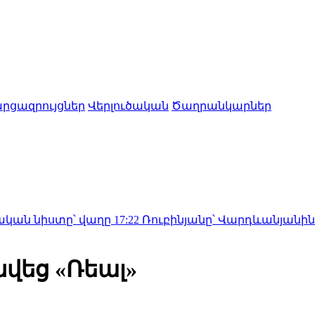
րցազրույցներ
Վերլուծական
Ծաղրանկարներ
ը՝ վաղը
17:22
Ռուբինյանը՝ Վարդևանյանին․ «Ինչո՞ւ այ
վեց «Ռեալ»