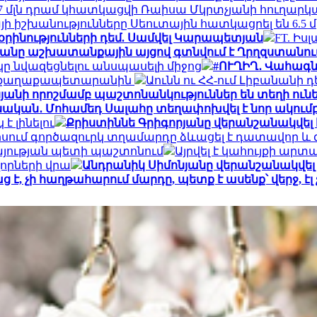
,7 մլն դրամ կհատկացվի Ռաիսա Մկրտչյանի հուղար
իայի իշխանությունները Սեուտային հատկացրել են 6.5
օրինությունների դեմ. Սամվել Կարապետյան
FT. Իս
յանը աշխատանքային այցով գտնվում է Ղրղզստանու
 նվազեցնելու անսպասելի միջոց
#ՈՒՂԻՂ․ Վահագն
լ է քաղաքապետարանին
Աունն ու ՀՀ-ում Լիբանանի 
յանի որոշմամբ պաշտոնանկություններ են տեղի ուն
ական․ Մոհամեդ Սալահը տեղափոխվել է նոր ակում
է լինելու
Քրիստիննե Գրիգորյանը վերանշանակվել
ում գործազուրկ տղամարդը ձևացել է դատավոր և գո
յության պետի պաշտոնում
Այրվել է կահույքի ա
որների վրա
Անդրանիկ Սիմոնյանը վերանշանակվել 
է, չի հաղթահարում մարդը, պետք է ասենք՝ վերջ, 