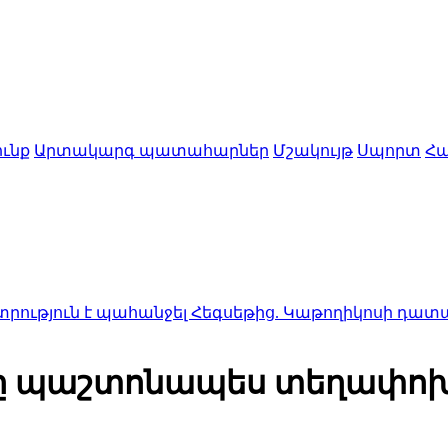
ւնք
Արտակարգ պատահարներ
Մշակույթ
Սպորտ
Հա
 պահանջել Հեգսեթից. Կաթողիկոսի դատական նիստ
դը պաշտոնապես տեղափոխ