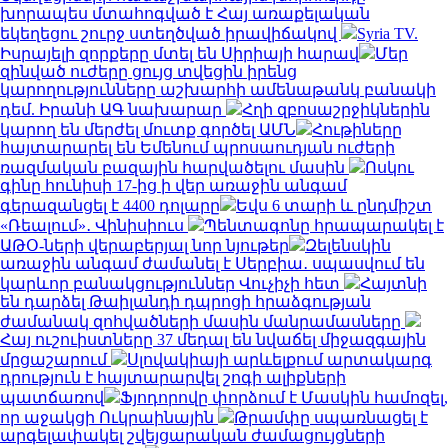
խորապես մտահոգված է Հայ առաքելական
եկեղեցու շուրջ ստեղծված իրավիճակով
Syria TV.
Իսրայելի զորքերը մտել են Սիրիայի հարավ
Մեր
զինված ուժերը ցույց տվեցին իրենց
կարողությունները աշխարհի ամենաթանկ բանակի
դեմ. Իրանի ԱԳ նախարար
Հղի զբոսաշրջիկներին
կարող են մերժել մուտք գործել ԱՄՆ
Հութիները
հայտարարել են Եմենում պրոսաուդյան ուժերի
ռազմական բազային հարվածելու մասին
Ոսկու
գինը հունիսի 17-ից ի վեր առաջին անգամ
գերազանցել է 4400 դոլարը
Եվս 6 տարի և ընդմիշտ
«Ռեալում»․ Վինիսիուս
Պենտագոնը հրապարակել է
ԱԹՕ-ների վերաբերյալ նոր նյութեր
Զելենսկին
առաջին անգամ ժամանել է Սերբիա․ սպասվում են
կարևոր բանակցություններ Վուչիչի հետ
Հայտնի
են դարձել Թաիլանդի դպրոցի հրաձգության
ժամանակ զոհվածների մասին մանրամասները
Հայ ուշուիստները 37 մեդալ են նվաճել միջազգային
մրցաշարում
Սլովակիայի արևելքում արտակարգ
դրություն է հայտարարվել շոգի ալիքների
պատճառով
Ֆյոդորովը փորձում է Մասկին համոզել,
որ աջակցի Ուկրաինային
Թրամփը սպառնացել է
արգելափակել շվեյցարական ժամացույցների