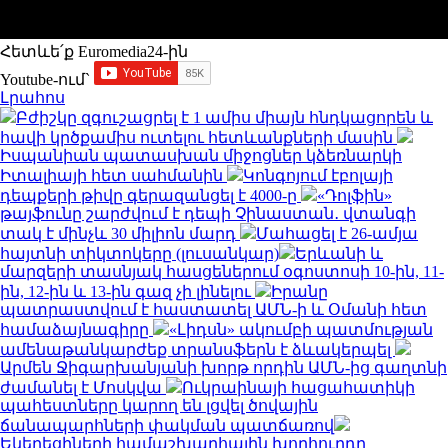
Հետևե՛ք Euromedia24-ին
Youtube-ում`
Լրահոս
Բժիշկը զգուշացրել է 1 ամիս միայն հնդկացորեն և
հավի կրծքամիս ուտելու հետևանքների մասին
Իսպանիան պատասխան միջոցներ կձեռնարկի
Իտալիայի հետ սահմանին
Կոնգոյում էբոլայի
դեպքերի թիվը գերազանցել է 4000-ը
«Դոլֆին»
թայֆունը շարժվում է դեպի Չինաստան․ վտանգի
տակ է մինչև 30 միլիոն մարդ
Մահացել է 26-ամյա
հայտնի տիկտոկերը (լուսանկար)
Երևանի և
մարզերի տասնյակ հասցեներում օգոստոսի 10-ին, 11-
ին, 12-ին և 13-ին գազ չի լինելու
Իրանը
պատրաստվում է հաստատել ԱՄՆ-ի և Օմանի հետ
համաձայնագիրը
«Լիդսն» ակումբի պատմության
ամենաթանկարժեք տրանսֆերն է ձևակերպել
Արմեն Ջիգարխանյանի խորթ որդին ԱՄՆ-ից գաղտնի
ժամանել է Մոսկվա
Ուկրաինայի հացահատիկի
պահեստները կարող են լցվել ծովային
ճանապարհների փակման պատճառով
Եկեղեցիների համաշխարհային խորհուրդը