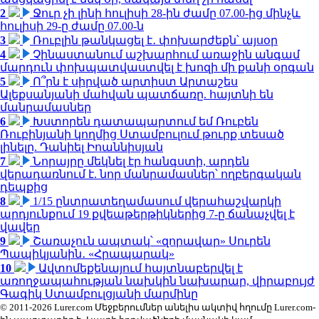
2
Ջուր չի լինի հուլիսի 28-ին ժամը 07.00-ից մինչև
հուլիսի 29-ը ժամը 07.00-ն
3
Ռուբլին թանկացել է․ փոխարժեքն՝ այսօր
4
Չինաստանում աշխարհում առաջին անգամ
մարդուն փոխպատվաստվել է խոզի մի քանի օրգան
5
Ո՞րն է սիրված արտիստ Արտաշես
Ալեքսանյանի մահվան պատճառը. հայտնի են
մանրամասներ
6
Խստորեն դատապարտում եմ Ռուբեն
Ռուբինյանի կողմից Ստամբուլում թուրք տեսած
լինելը. Դանիել Իոաննիսյան
7
Նորայրը մեկնել էր հանգստի, արդեն
վերադառնում է. նոր մանրամասներ՝ ողբերգական
դեպքից
8
1/15 ընտրատեղամասում վերահաշվարկի
արդյունքում 19 քվեաթերթիկներից 7-ը ճանաչվել է
վավեր
9
Շառաչուն ապտակ՝ «զորավար» Սուրեն
Պապիկյանին․ «Հրապարակ»
10
Ավտոմեքենայում հայտնաբերվել է
առողջապահության նախկին նախարար, վիրաբույժ
Գագիկ Ստամբուլցյանի մարմինը
© 2011-2026 Lurer.com Մեջբերումներ անելիս ակտիվ հղումը Lurer.com-