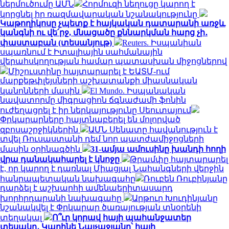
ներմուծումը ԱՄՆ
Հորմուզի նեղուցը կարող է
կորցնել իր ռազմավարական նշանակությունը
Կաթողիկոսը չպետք է հայկական դատարանի առջև
կանգնի ու վե՛րջ, մնացածը քննարկման հարց չի․
փաստաբան (տեսանյութ)
Reuters. Իսպանիան
սպառնում է Իտալիային սահմանային
վերահսկողության համար պատասխան միջոցներով
Միշուստինը հայտարարել է ԵԱՏՄ-ում
մարքեթփլեյսների աշխատանքի միասնական
կանոնների մասին
El Mundo. Իսպանական
նավատորմը միգրացիոն ճգնաժամի ֆոնին
ուժեղացրել է իր ներկայությունը Սեուտայում
Փրկարարները հայտնաբերել են մոլորված
զբոսաշրջիկներին
ԱՄՆ Սենատը հավանություն է
տվել Ռուսաստանի դեմ նոր պատժամիջոցների
մասին օրինագծին
31-ամյա ամուսինը խանդի հողի
վրա դանակահարել է կնոջը
Թրամփը հայտարարել
է, որ կարող է դառնալ Միացյալ Նահանգների վերջին
հանրապետական ​​նախագահը
Ռուբեն Ռուբինյանը
դարձել է աշխարհի ամենաերիտասարդ
խորհրդարանի նախագահը
Արթուր Խուդինյանը
նշանակվել է Փրկարար ծառայության տնօրենի
տեղակալ
Ո՞ւր կորավ հայի պահանջատեր
տեսակը․ Կարինե Նալչաջյանը՝ հայի