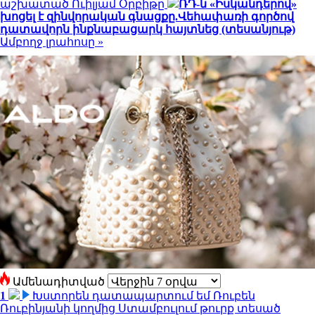
աշխատած Ուիլյամ Օրբիթը
ՌԴ-ն «Իսկանդերով»
խոցել է զինվորական գնացքը.Վեհափառի գործով
դատավորն ինքնաբացարկ հայտնեց (տեսանյութ)
Ամբողջ լրահոսը »
Ամենադիտված
1
Խստորեն դատապարտում եմ Ռուբեն
Ռուբինյանի կողմից Ստամբուլում թուրք տեսած