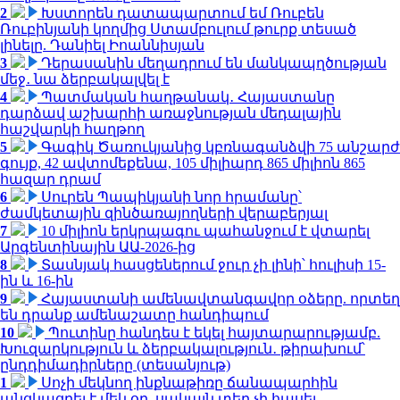
2
Խստորեն դատապարտում եմ Ռուբեն
Ռուբինյանի կողմից Ստամբուլում թուրք տեսած
լինելը. Դանիել Իոաննիսյան
3
Դերասանին մեղադրում են մանկապղծության
մեջ․ նա ձերբակալվել է
4
Պատմական հաղթանակ․ Հայաստանը
դարձավ աշխարհի առաջնության մեդալային
հաշվարկի հաղթող
5
Գագիկ Ծառուկյանից կբռնագանձվի 75 անշարժ
գույք, 42 ավտոմեքենա, 105 միլիարդ 865 միլիոն 865
հազար դրամ
6
Սուրեն Պապիկյանի նոր հրամանը՝
ժամկետային զինծառայողների վերաբերյալ
7
10 միլիոն երկրպագու պահանջում է վտարել
Արգենտինային ԱԱ-2026-ից
8
Տասնյակ հասցեներում ջուր չի լինի՝ հուլիսի 15-
ին և 16-ին
9
Հայաստանի ամենավտանգավոր օձերը. որտեղ
են դրանք ամենաշատը հանդիպում
10
Պուտինը հանդես է եկել հայտարարությամբ.
Խուզարկություն և ձերբակալություն․ թիրախում՝
ընդդիմադիրները (տեսանյութ)
1
Սոչի մեկնող ինքնաթիռը ճանապարհին
անցկացրել է մեկ օր, սակայն տեղ չի հասել