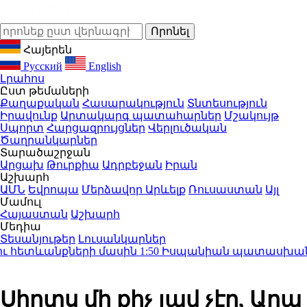
Հայերեն
Русский
English
Լրահոս
Ըստ թեմաների
Քաղաքական
Հասարակություն
Տնտեսություն
Իրավունք
Արտակարգ պատահարներ
Մշակույթ
Սպորտ
Հարցազրույցներ
Վերլուծական
Ծաղրանկարներ
Տարածաշրջան
Արցախ
Թուրքիա
Ադրբեջան
Իրան
Աշխարհ
ԱՄՆ
Եվրոպա
Մերձավոր Արևելք
Ռուսաստան
Այլ
Մամուլ
Հայաստան
Աշխարհ
Մեդիա
Տեսանյութեր
Լուսանկարներ
 հետևանքների մասին
1:50
Իսպանիան պատասխան միջո
Սիրտս մի քիչ լավ չէր, Արա