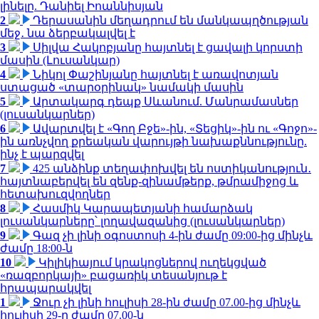
լինելը. Դանիել Իոաննիսյան
2
Դերասանին մեղադրում են մանկապղծության
մեջ․ նա ձերբակալվել է
3
Սիլվա Հակոբյանը հայտնել է ցավալի կորստի
մասին (Լուսանկար)
4
Նիկոլ Փաշինյանը հայտնել է առավոտյան
ստացած «տարօրինակ» նամակի մասին
5
Արտակարգ դեպք Սևանում. Մանրամասներ
(լուսանկարներ)
6
Ավարտվել է «Գող Բջե»-ին, «Տեցիկ»-ին ու «Գոջո»-
ին առնչվող քրեական վարույթի նախաքննությունը.
ինչ է պարզվել
7
425 անձինք տեղափոխվել են ոստիկանություն․
հայտնաբերվել են զենք-զինամթերք, թմրամիջոց և
հետախուզվողներ
8
Հասմիկ Կարապետյանի համարձակ
լուսանկարները՝ լողավազանից (լուսանկարներ)
9
Գազ չի լինի օգոստոսի 4-ին ժամը 09:00-ից մինչև
ժամը 18:00-ն
10
Կիլիկիայում կրակոցներով ուղեկցված
«ռազբորկայի» բացառիկ տեսանյութ է
հրապարակվել
1
Ջուր չի լինի հուլիսի 28-ին ժամը 07.00-ից մինչև
հուլիսի 29-ը ժամը 07.00-ն