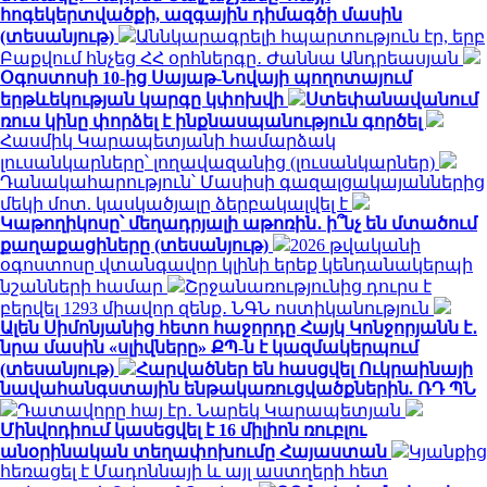
հոգեկերտվածքի, ազգային դիմագծի մասին
(տեսանյութ)
Աննկարագրելի հպարտություն էր, երբ
Բաքվում հնչեց ՀՀ օրհներգը․ Ժաննա Անդրեասյան
Օգոստոսի 10-ից Սայաթ-Նովայի պողոտայում
երթևեկության կարգը կփոխվի
Ստեփանավանում
ռուս կինը փորձել է ինքնասպանություն գործել
Հասմիկ Կարապետյանի համարձակ
լուսանկարները՝ լողավազանից (լուսանկարներ)
Դանակահարություն՝ Մասիսի գազալցակայաններից
մեկի մոտ. կասկածյալը ձերբակալվել է
Կաթողիկոսը՝ մեղադրյալի աթոռին․ ի՞նչ են մտածում
քաղաքացիները (տեսանյութ)
2026 թվականի
օգոստոսը վտանգավոր կլինի երեք կենդանակերպի
նշանների համար
Շրջանառությունից դուրս է
բերվել 1293 միավոր զենք․ ՆԳՆ ոստիկանություն
Ալեն Սիմոնյանից հետո հաջորդը Հայկ Կոնջորյանն է․
նրա մասին «սլիվները» ՔՊ-ն է կազմակերպում
(տեսանյութ)
Հարվածներ են հասցվել Ուկրաինայի
նավահանգստային ենթակառուցվածքներին. ՌԴ ՊՆ
Դատավորը հայ էր․ Նարեկ Կարապետյան
Մինվոդիում կասեցվել է 16 միլիոն ռուբլու
անօրինական տեղափոխումը Հայաստան
Կյանքից
հեռացել է Մադոննայի և այլ աստղերի հետ