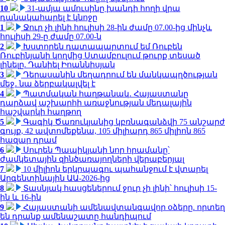
10
31-ամյա ամուսինը խանդի հողի վրա
դանակահարել է կնոջը
1
Ջուր չի լինի հուլիսի 28-ին ժամը 07.00-ից մինչև
հուլիսի 29-ը ժամը 07.00-ն
2
Խստորեն դատապարտում եմ Ռուբեն
Ռուբինյանի կողմից Ստամբուլում թուրք տեսած
լինելը. Դանիել Իոաննիսյան
3
Դերասանին մեղադրում են մանկապղծության
մեջ․ նա ձերբակալվել է
4
Պատմական հաղթանակ․ Հայաստանը
դարձավ աշխարհի առաջնության մեդալային
հաշվարկի հաղթող
5
Գագիկ Ծառուկյանից կբռնագանձվի 75 անշարժ
գույք, 42 ավտոմեքենա, 105 միլիարդ 865 միլիոն 865
հազար դրամ
6
Սուրեն Պապիկյանի նոր հրամանը՝
ժամկետային զինծառայողների վերաբերյալ
7
10 միլիոն երկրպագու պահանջում է վտարել
Արգենտինային ԱԱ-2026-ից
8
Տասնյակ հասցեներում ջուր չի լինի՝ հուլիսի 15-
ին և 16-ին
9
Հայաստանի ամենավտանգավոր օձերը. որտեղ
են դրանք ամենաշատը հանդիպում