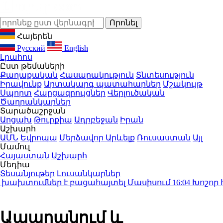
Հայերեն
Русский
English
Լրահոս
Ըստ թեմաների
Քաղաքական
Հասարակություն
Տնտեսություն
Իրավունք
Արտակարգ պատահարներ
Մշակույթ
Սպորտ
Հարցազրույցներ
Վերլուծական
Ծաղրանկարներ
Տարածաշրջան
Արցախ
Թուրքիա
Ադրբեջան
Իրան
Աշխարհ
ԱՄՆ
Եվրոպա
Մերձավոր Արևելք
Ռուսաստան
Այլ
Մամուլ
Հայաստան
Աշխարհ
Մեդիա
Տեսանյութեր
Լուսանկարներ
ախտումներ է բացահայտել Մասիսում
16:04
Խոշոր հրդե
Ապարանում և