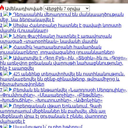
Ամենադիտված
1
Դերասանին մեղադրում են մանկապղծության
մեջ․ նա ձերբակալվել է
2
Սիլվա Հակոբյանը հայտնել է ցավալի կորստի
մասին (Լուսանկար)
3
Նիկոլ Փաշինյանը հայտնել է առավոտյան
ստացած «տարօրինակ» նամակի մասին
4
Հասմիկ Կարապետյանի համարձակ
լուսանկարները՝ լողավազանից (լուսանկարներ)
5
Ավարտվել է «Գող Բջե»-ին, «Տեցիկ»-ին ու «Գոջո»-
ին առնչվող քրեական վարույթի նախաքննությունը.
ինչ է պարզվել
6
425 անձինք տեղափոխվել են ոստիկանություն․
հայտնաբերվել են զենք-զինամթերք, թմրամիջոց և
հետախուզվողներ
7
Բերման են ենթարկվել «Նարդոսցի Սերգուլիկը»,
«Փումփուլիկը», «Սնայպերչիկը», «Բեթմենը»,
«Խուճուճիկը», «Խուտուտիկը», «Այֆոնչիկը»
8
Ողբերգական վթար Երևանում․ Գայի
պողոտայում մեքենաներ են բախվել, մեկ այլ
մեքենայի վրա էլ ցուցանակ է ընկել. վարորդը
մահացել է
9
Սպանություն՝ ուղիղ եթերում