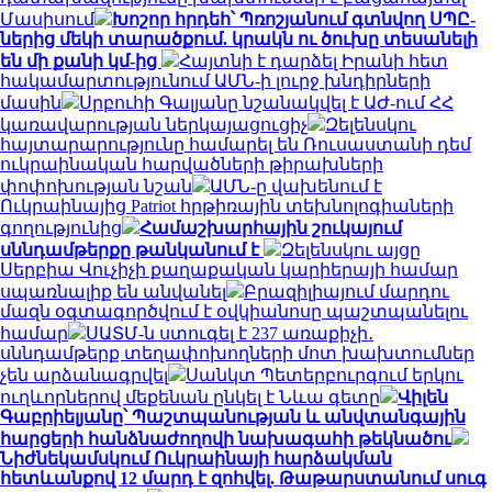
Մասիսում
Խոշոր հրդեհ՝ Պռոշյանում գտնվող ՍՊԸ-
ներից մեկի տարածքում. կրակն ու ծուխը տեսանելի
են մի քանի կմ-ից
Հայտնի է դարձել Իրանի հետ
հակամարտությունում ԱՄՆ-ի լուրջ խնդիրների
մասին
Սրբուհի Գալյանը նշանակվել է ԱԺ-ում ՀՀ
կառավարության ներկայացուցիչ
Զելենսկու
հայտարարությունը համարել են Ռուսաստանի դեմ
ուկրաինական հարվածների թիրախների
փոփոխության նշան
ԱՄՆ-ը վախենում է
Ուկրաինայից Patriot հրթիռային տեխնոլոգիաների
գողությունից
Համաշխարհային շուկայում
սննդամթերքը թանկանում է
Զելենսկու այցը
Սերբիա Վուչիչի քաղաքական կարիերայի համար
սպառնալիք են անվանել
Բրազիլիայում մարդու
մազն օգտագործվում է օվկիանոսը պաշտպանելու
համար
ՍԱՏՄ-ն ստուգել է 237 առաքիչի․
սննդամթերք տեղափոխողների մոտ խախտումներ
չեն արձանագրվել
Սանկտ Պետերբուրգում երկու
ուղևորներով մեքենան ընկել է Նևա գետը
Վիլեն
Գաբրիելյանը՝ Պաշտպանության և անվտանգային
հարցերի հանձնաժողովի նախագահի թեկնածու
Նիժնեկամսկում Ուկրաինայի հարձակման
հետևանքով 12 մարդ է զոհվել. Թաթարստանում սուգ