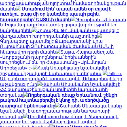
առողջապահության ոլորտում համագործակցության
մասին
Մտածում էին՝ պապն ամեն օր փլավ է
ուտելու, բայց մի օր կանգնեց պապի բգին.
Խաչատրյանը՝ ԵԱՏՄ-ի մասին
Թուրքիան, Անկարան
և Իսլամաբադը համատեղ զորավարժություններ
կանցկացնեն
Արտաշես Թումանյանն ազատվել է
վարչապետի խորհրդականի պաշտոնից
Գնդապետը պատմել է Թաթարստանի վրա
Ուկրաինայի ԶՈւ հարձակման ժամանակ ԱՄՆ-ի
հնարավոր դերի մասին
Տաթև Հայրապետյան․
«Ադրբեջանի դպրոցներում երեխաներին
սովորեցնում են, որ Հայաստանը «Արևմտյան
Ադրբեջան» է»
Հայկ Առաքելյանը նշանակվել է
շրջակա միջավայրի նախարարի տեղակալ
Politico.
Մելոնին ստիպված է արդարացնել Ուկրաինային իր
աջակցությունը
Վահան Միսակյանը նշանակվել է
ՀՀ քաղաքաշինության կոմիտեի նախագահի
տեղակալ
Ողբերգական դեպք Երևանում․ շենքի
բակում հայտնաբերվել է կնոջ դի․ առեղծվածը
պարզում է քննությունը
Շահանե Մնացականյանը
նշանակվել է առողջապահության նախարարի
տեղակալ
Ռումինիայում յոթ մարդ է ձերբակալվել
շտապօգնության մեքենայի վրա կացնով