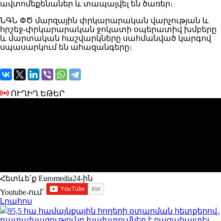
ավտոմեքենաներ և տապալվել են ծառեր։
ՆԳՆ ՓԾ մարզային փրկարարական վարչության և
հրշեջ-փրկարարական ջոկատի օպերատիվ խմբերը
և մարտական հաշվարկները սահմանված կարգով
սպասարկում են ահազանգերը։
ՈՒՂԻՂ ԵԹԵՐ
Հետևե՛ք Euromedia24-ին
Youtube-ում`
Լրահոս
95,5 հա համայնքային հողերի օտարման հետքերով․
դատախազությունը խախտումներ է բացահայտել