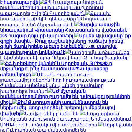
է հայտարարվել
ՔՊ-ն պաշտպանության
հանձնաժողովի նախագահի պաշտոնում
առաջադրել է Վիլեն Գաբրիելյանին
Քասախ
համայնքի նախկին ղեկավարը 28 հողամաս է
օտարել. 6 անձ ձերբակալվել է
Տարվա առաջին
կիսամյակում Վրաստանը Հայաստանին վաճառել է
195 հազար դոլարի կարտոֆիլ
Արմեն Այվազյանը՝ իր
գրքի մասին․ «Թույլ դաշնակիցները հաճախ իրենց
գլխի ճարն իրենք պետք է տեսնեն»․ 300 տարվա
պատմությունը կրկնվում է
Կադիրովն արձագանքել
է Նիժնեկամսկի վրա Ուկրաինայի ԶՈւ հարձակմանը
ՀՀ-ի բեռները կմտնե՞ն Ադրբեջան, ԹՐԻՓՓ-ը
միջա՞նցք է․ ի՞նչ են մտածում ՔՊ-ականները
(տեսանյութ)
Մեսսին դատի է տալու
լրատվամիջոցներին՝ հոր հուղարկավորության
ժամանակ անձնական կյանքի իրավունքը
խախտելու համար
ԱԺ մշտական
հանձնաժողովները բաշխվել են խմբակցությունների
միջև
Քիմ Քարդաշյանի առանձնատուն են
ներխուժել․ գողը փորձել է իրերով լի մեքենայով
փախչել
Նավթի գները աճել են
Մարգարիտա
Սիմոնյանն օգնություն է առաջարկել Նիժնեկամսկում
ԱԹՍ-ների հարձակումից տուժածներին
Ադրբեջանն
ու Ուկրաինան պայմանավորվել են