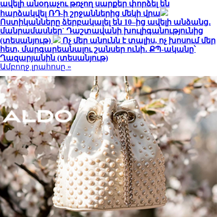
ավելի անօդաչու թռչող սարքեր փորձել են
հարձակվել ՌԴ-ի շրջաններից մեկի վրա
Ոստիկանները ձերբակալել են 10–ից ավելի անձանց․
մանրամասներ` Դաշտավանի խուլիգանությունից
(տեսանյութ)
Ոչ մեր անունն է տալիս, ոչ խոսում մեր
հետ, մարգարեանալու շանսեր ունի․ ՔՊ-ականը՝
Ղազարյանին (տեսանյութ)
Ամբողջ լրահոսը »