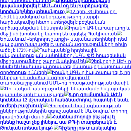
հարձակման համար
Արգամ Աբրահամյանը
կալանավորվել է.ԱՄՆ-ում օդ են բարձրացրել
կործանիչներ (տեսանյութ)
12 զոհ, 39 վիրավոր.
Նիժնեկամսկում անօդաչու թռչող սարքի
հարձակումից հետո ստեղծվել է բժշկական
արձագանքման կենտրոն
Իրանի ԱԳ նախարարը և
մեջլիսի խոսնակը կարող են այցելել Պակիստան
Երևանում «երկրորդ շարքի» կայանատեղիների դեմ
պայքարը խստացել է․ արձանագրությունների թիվը
աճել է 172%-ով
Պահպանե՛ք հրդեհային
անվտանգության կանոնները․ ՆԳՆ ՓԾ իրազեկման
միջոցառումները շարունակվում են
Չեռնոբիլի ԱԷԿ-ը
սկսել են նախապատրաստել հնարավոր մարտական
գործողությունների
Իրանի ԱԳՆ-ը հայտարարել է, որ
Մեքքայի համաձայնագիրը վկայում է
տարածաշրջանում ԱՄՆ-ից հիասթափության մասին
Ռուսական անօդաչուների նկատմամբ հսկայական
պահանջարկ է առաջացել
9-րդ գումարման ԱԺ-ն
կունենա 12 մշտական հանձնաժողով․ հայտնի է նաև
ուժերի բաշխումը
Թուրքիան նավագնացության
ընկերություններին զգուշացնում է Սև ծովում տիրող
իրավիճակի մասին
Հանձնաժողովի ինչ թիվ էլ
դնենք հաշտ չեք լինելու, սա ՔՊ-ի տարբերակն է․
Թունյան (տեսանյութ)
Գիշերը յոթ տասնյակից