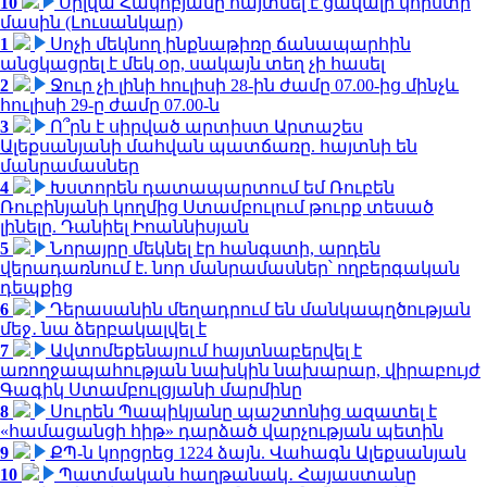
10
Սիլվա Հակոբյանը հայտնել է ցավալի կորստի
մասին (Լուսանկար)
1
Սոչի մեկնող ինքնաթիռը ճանապարհին
անցկացրել է մեկ օր, սակայն տեղ չի հասել
2
Ջուր չի լինի հուլիսի 28-ին ժամը 07.00-ից մինչև
հուլիսի 29-ը ժամը 07.00-ն
3
Ո՞րն է սիրված արտիստ Արտաշես
Ալեքսանյանի մահվան պատճառը. հայտնի են
մանրամասներ
4
Խստորեն դատապարտում եմ Ռուբեն
Ռուբինյանի կողմից Ստամբուլում թուրք տեսած
լինելը. Դանիել Իոաննիսյան
5
Նորայրը մեկնել էր հանգստի, արդեն
վերադառնում է. նոր մանրամասներ՝ ողբերգական
դեպքից
6
Դերասանին մեղադրում են մանկապղծության
մեջ․ նա ձերբակալվել է
7
Ավտոմեքենայում հայտնաբերվել է
առողջապահության նախկին նախարար, վիրաբույժ
Գագիկ Ստամբուլցյանի մարմինը
8
Սուրեն Պապիկյանը պաշտոնից ազատել է
«համացանցի հիթ» դարձած վարչության պետին
9
ՔՊ-ն կորցրեց 1224 ձայն. Վահագն Ալեքսանյան
10
Պատմական հաղթանակ․ Հայաստանը