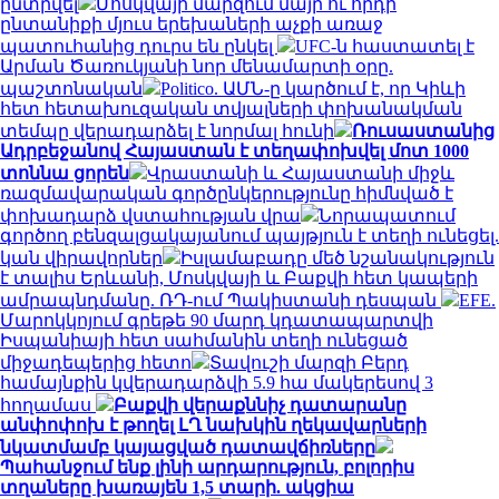
ընտրվել
Մոսկվայի մարզում մայր ու որդի
ընտանիքի մյուս երեխաների աչքի առաջ
պատուհանից դուրս են ընկել
UFC-ն հաստատել է
Արման Ծառուկյանի նոր մենամարտի օրը.
պաշտոնական
Politico. ԱՄՆ-ը կարծում է, որ Կիևի
հետ հետախուզական տվյալների փոխանակման
տեմպը վերադարձել է նորմալ հունի
Ռուսաստանից
Ադրբեջանով Հայաստան է տեղափոխվել մոտ 1000
տոննա ցորեն
Վրաստանի և Հայաստանի միջև
ռազմավարական գործընկերությունը հիմնված է
փոխադարձ վստահության վրա
Նորապատում
գործող բենզալցակայանում պայթյուն է տեղի ունեցել.
կան վիրավորներ
Իսլամաբադը մեծ նշանակություն
է տալիս Երևանի, Մոսկվայի և Բաքվի հետ կապերի
ամրապնդմանը. ՌԴ-ում Պակիստանի դեսպան
EFE.
Մարոկկոյում գրեթե 90 մարդ կդատապարտվի
Իսպանիայի հետ սահմանին տեղի ունեցած
միջադեպերից հետո
Տավուշի մարզի Բերդ
համայնքին կվերադարձվի 5.9 հա մակերեսով 3
հողամաս
Բաքվի վերաքննիչ դատարանը
անփոփոխ է թողել ԼՂ նախկին ղեկավարների
նկատմամբ կայացված դատավճիռները
Պահանջում ենք լինի արդարություն, բոլորիս
տղաները խառայեն 1,5 տարի. ակցիա