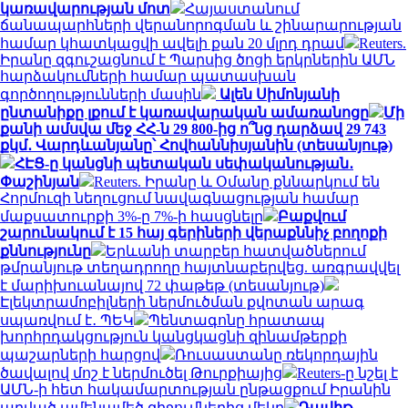
կառավարության մոտ
Հայաստանում
ճանապարհների վերանորոգման և շինարարության
համար կհատկացվի ավելի քան 20 մլրդ դրամ
Reuters.
Իրանը զգուշացնում է Պարսից ծոցի երկրներին ԱՄՆ
հարձակումների համար պատասխան
գործողությունների մասին
Ալեն Սիմոնյանի
ընտանիքը լքում է կառավարական ամառանոցը
Մի
քանի ամսվա մեջ ՀՀ-ն 29 800-ից ո՞նց դարձավ 29 743
քկմ․ Վարդևանյանը՝ Հովհաննիսյանին (տեսանյութ)
ՀԷՑ-ը կանցնի պետական սեփականության․
Փաշինյան
Reuters. Իրանը և Օմանը քննարկում են
Հորմուզի նեղուցում նավագնացության համար
մաքսատուրքի 3%-ը 7%-ի հասցնելը
Բաքվում
շարունակում է 15 հայ գերիների վերաքննիչ բողոքի
քննությունը
Երևանի տարբեր հատվածներում
թմրանյութ տեղադրողը հայտնաբերվեց. առգրավվել
է մարիխուանայով 72 փաթեթ (տեսանյութ)
Էլեկտրամոբիլների ներմուծման քվոտան արագ
սպառվում է․ ՊԵԿ
Պենտագոնը հրատապ
խորհրդակցություն կանցկացնի զինամթերքի
պաշարների հարցով
Ռուսաստանը ռեկորդային
ծավալով մոշ է ներմուծել Թուրքիայից
Reuters-ը նշել է
ԱՄՆ-ի հետ հակամարտության ընթացքում Իրանին
արված ամենամեծ զիջումներից մեկը
Դավիթ