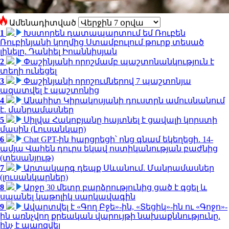
Ամենադիտված
1
Խստորեն դատապարտում եմ Ռուբեն
Ռուբինյանի կողմից Ստամբուլում թուրք տեսած
լինելը. Դանիել Իոաննիսյան
2
Փաշինյանի որոշմամբ պաշտոնանկություն է
տեղի ունեցել
3
Փաշինյանի որոշումներով 7 պաշտոնյա
ազատվել է պաշտոնից
4
Անահիտ Կիրակոսյանի դուստրն ամուսնանում
է. մանրամասներ
5
Սիլվա Հակոբյանը հայտնել է ցավալի կորստի
մասին (Լուսանկար)
6
Chat GPT-ին հարցրեցի՝ ոնց գնամ եկեղեցի. 14-
ամյա Վահեն դուրս եկավ ոստիկանության բաժնից
(տեսանյութ)
7
Արտակարգ դեպք Սևանում. Մանրամասներ
(լուսանկարներ)
8
Արջը 30 մետր բարձրությունից ցած է գցել և
սպանել կաթոլիկ սարկավագին
9
Ավարտվել է «Գող Բջե»-ին, «Տեցիկ»-ին ու «Գոջո»-
ին առնչվող քրեական վարույթի նախաքննությունը.
ինչ է պարզվել