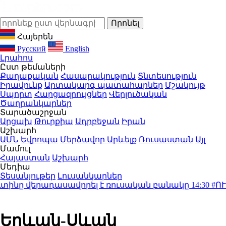
Հայերեն
Русский
English
Լրահոս
Ըստ թեմաների
Քաղաքական
Հասարակություն
Տնտեսություն
Իրավունք
Արտակարգ պատահարներ
Մշակույթ
Սպորտ
Հարցազրույցներ
Վերլուծական
Ծաղրանկարներ
Տարածաշրջան
Արցախ
Թուրքիա
Ադրբեջան
Իրան
Աշխարհ
ԱՄՆ
Եվրոպա
Մերձավոր Արևելք
Ռուսաստան
Այլ
Մամուլ
Հայաստան
Աշխարհ
Մեդիա
Տեսանյութեր
Լուսանկարներ
նը վերադասավորել է ռուսական բանակը
14:30
#ՈՒՂԻՂ
Երևան-Սևան