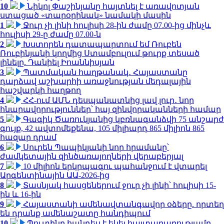
10
Նիկոլ Փաշինյանը հայտնել է առավոտյան
ստացած «տարօրինակ» նամակի մասին
1
Ջուր չի լինի հուլիսի 28-ին ժամը 07.00-ից մինչև
հուլիսի 29-ը ժամը 07.00-ն
2
Խստորեն դատապարտում եմ Ռուբեն
Ռուբինյանի կողմից Ստամբուլում թուրք տեսած
լինելը. Դանիել Իոաննիսյան
3
Պատմական հաղթանակ․ Հայաստանը
դարձավ աշխարհի առաջնության մեդալային
հաշվարկի հաղթող
4
ՀՀ-ում ԱՄՆ դեսպանատնից լավ լուր․ նոր
հնարավորություններ՝ հայ զինվորականների համար
5
Գագիկ Ծառուկյանից կբռնագանձվի 75 անշարժ
գույք, 42 ավտոմեքենա, 105 միլիարդ 865 միլիոն 865
հազար դրամ
6
Սուրեն Պապիկյանի նոր հրամանը՝
ժամկետային զինծառայողների վերաբերյալ
7
10 միլիոն երկրպագու պահանջում է վտարել
Արգենտինային ԱԱ-2026-ից
8
Տասնյակ հասցեներում ջուր չի լինի՝ հուլիսի 15-
ին և 16-ին
9
Հայաստանի ամենավտանգավոր օձերը. որտեղ
են դրանք ամենաշատը հանդիպում
10
Պուտինը հանդես է եկել հայտարարությամբ.