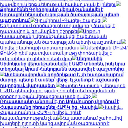
խաչմերուկ երթևեկության համար փակ է լինելու
Քրիստիննե Գրիգորյանը վերանշանակվել է
Արտաքին հետախուզության ծառայության պետի
պաշտոնում
Գյումրիում «Գազել» է այրվել
Եգիպտոսում գործազուրկ տղամարդը ձևացել է
դատավոր և գումարներ է շորթել
Արթուր
Գասպարյանը վերանշանակվել է պետական
պահպանության ծառայության պետի պաշտոնում
Այրվել է կահույքի արտադրամաս
Ամերիկյան ՄԻԱՎ/
ՁԻԱՀ-ի դեմ պատվաստանյութը փորձարկվել է
ուկրաինացի զինվորների վրա
Անդրանիկ
Սիմոնյանը վերանշանակվել է ԱԱԾ տնօրեն, իսկ նրա
տեղակալ Արամ Հակոբյանն ազատվել է պաշտոնից
Ատեստավորման գործընթաց է, չի հաղթահարում
մարդը, պետք է ասենք՝ վերջ, էլ չպետք է աշխատի
դպրոցում. վարչապետ
Թաքեր Կարլսոնը մեղադրել
է ԱՄՆ ղեկավարությանը Իրանի դեմ ռազմական
գործողության վերաբերյալ ստելու մեջ
Ռուսաստանը պնդում է, որ Արևմուտքը փորձում է
Հայաստանը հեռացնել ՀԱՊԿ-ից․ Վասիլև
Վասիլև․
Հայաստանի և ՀԱՊԿ-ի միջև որևէ
հակամարտություն չկա
Հայաստանում շահումով
խաղերի ոլորտի կարգավորման օպերատոր է