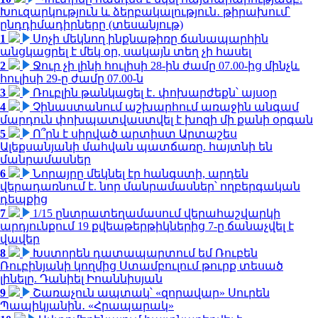
Խուզարկություն և ձերբակալություն․ թիրախում՝
ընդդիմադիրները (տեսանյութ)
1
Սոչի մեկնող ինքնաթիռը ճանապարհին
անցկացրել է մեկ օր, սակայն տեղ չի հասել
2
Ջուր չի լինի հուլիսի 28-ին ժամը 07.00-ից մինչև
հուլիսի 29-ը ժամը 07.00-ն
3
Ռուբլին թանկացել է․ փոխարժեքն՝ այսօր
4
Չինաստանում աշխարհում առաջին անգամ
մարդուն փոխպատվաստվել է խոզի մի քանի օրգան
5
Ո՞րն է սիրված արտիստ Արտաշես
Ալեքսանյանի մահվան պատճառը. հայտնի են
մանրամասներ
6
Նորայրը մեկնել էր հանգստի, արդեն
վերադառնում է. նոր մանրամասներ՝ ողբերգական
դեպքից
7
1/15 ընտրատեղամասում վերահաշվարկի
արդյունքում 19 քվեաթերթիկներից 7-ը ճանաչվել է
վավեր
8
Խստորեն դատապարտում եմ Ռուբեն
Ռուբինյանի կողմից Ստամբուլում թուրք տեսած
լինելը. Դանիել Իոաննիսյան
9
Շառաչուն ապտակ՝ «զորավար» Սուրեն
Պապիկյանին․ «Հրապարակ»