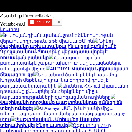
Հետևե՛ք Euromedia24-ին
Youtube-ում`
Լրահոս
FT. Իսլանդիան պահանջում է ձկնորսության
վերահսկողություն, եթե միանա ԵՄ-ին
Նիկոլ
Փաշինյանը աշխատանքային այցով գտնվում է
Ղրղզստանում. Պուտինը վերադասավորել է
ռուսական բանակը
Հետազոտությունը
բացահայտել է շաքարախտի ռիսկը նվազեցնելու
անսպասելի միջոց
#ՈՒՂԻՂ․ Վահագն Ալեքսանյանի
ճեպազրույցը
Երևանում ծառն ընկել է Հասմիկ
Խոջյանի մեքենայի վրա. նա բողոքով դիմել է
քաղաքապետարանին
Աունն ու ՀՀ-ում Լիբանանի
դեսպանը քննարկել են 2 երկրների միջև
հարաբերությունների զարգացման ուղիները
Փաշինյանի որոշմամբ պաշտոնանկություններ են
տեղի ունեցել
Al Arabiya. ԱՄՆ-ի և Իրանի միջև
անուղղակի շփումները մտել են իրենց եզրափակիչ
փուլ
Պաշտոնական․ Մոհամեդ Սալահը
տեղափոխվել է նոր ակումբ
Օգոստոսի 7-9-ը
Խանջյան փողոցի ուղետարը մինչև Տ. Մեծի