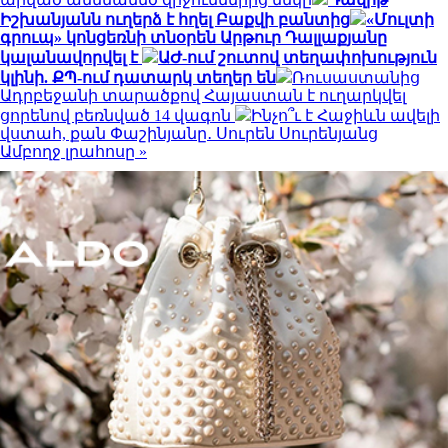
Իշխանյանն ուղերձ է հղել Բաքվի բանտից
«Մուլտի
գրուպ» կոնցեռնի տնօրեն Արթուր Դալլաքյանը
կալանավորվել է
ԱԺ-ում շուտով տեղափոխություն
կլինի. ՔՊ-ում դատարկ տեղեր են
Ռուսաստանից
Ադրբեջանի տարածքով Հայաստան է ուղարկվել
ցորենով բեռնված 14 վագոն
Ինչո՞ւ է Հաջիևն ավելի
վստահ, քան Փաշինյանը․ Սուրեն Սուրենյանց
Ամբողջ լրահոսը »