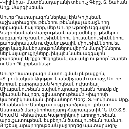
«Կիլիկիա» մատենադարանի տեսուչ Գերշ. Տ. Շահան
Արք. Սարգիսեան։
Սուրբ Պատարագին ներկայ էին Կիլիկեան
աշխարհացրիւ թեմերու թեմակալ առաջնորդ
սրբազան հայրերը, մեր Սուրբ Աթոռի Ազգային
Կեդրոնական Վարչութեան անդամները, թեմերու
ազգային իշխանութիւններու, կուսակցութիւններու,
բարեսիրական ու մշակութային միութիւններու եւ
քոյր կազմակերպութիւններու վերին մարմիններու
ներկայացուցիչները, ինչպէս նաեւ ազգային
բարերար Ալէքքօ Պէզիքեան, զաւակը ու թոռը՝ Զարեհ
ու Անի Պէզիքեաններ։
Սուրբ Պատարագի մատուցման ընթացքին,
«Տէրունական Աղօթք»էն անմիջապէս առաջ, Սուրբ
Խորան բարձրացան Կիլիկեան ուխտեալ
Միաբանութեան եպիսկոպոսաց դասէն խումբ մը
միաբան հայրեր, գլխաւորութեամբ Կիպրոսի
կաթողիկոսական փոխանորդ Գերշ. Տ. Կոմիտաս Արք.
Օհանեանի։ Անոնք աղօթք բարձրացուցին առ
Աստուած մեր շնորհազարդ Հայրապետին՝ Ն.Ս.Օ.Տ.Տ.
Արամ Ա. Վեհափառ Կաթողիկոսի առողջութեան,
արեւշատութեան եւ բեղուն ծառայութեան համար։
Յիշեալ արարողութեան յաջորդեց պատարագիչ