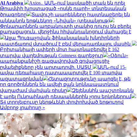
Al Arabiya
Axios․ ԱՄՆ-ում կասկածի տակ են դրել
Թրամփի խոստացած «ոսկե դարի» տնտեսական
ծրագրերը
Տավուշի պարեկները հայտնաբերել են
անկանոն երթևեկող «Նիվան» (տեսանյութ)
Փրկարարներն աղբակույտի տակից դուրս են բերել
քաղաքացուն․ վերջինս հիվանդանոցում մահացել է
Ալլա Պուգաչովան ֆինանսական խնդիրների
պատճառով մտածում է բեմ վերադառնալու մասին
Բրիտանիայի ափերի մոտ հայտնաբերվել է 162
տարվա վաղեմության Guinness գարեջուր
«Օձուն»
ապրանքանիշի գազավորված զովացուցիչ
ըմպելիքները չեն արտադրվի. ՍԱՏՄ
ԱՄՆ-ում 15-
ամյա դեռահասը դատապարտվել է 100 տարվա
ազատազրկման
Հետազոտությունը պարզել է, թե
որ գործոններն են ավելի քան կրկնապատկում
վաղաժամ մահվան ռիսկը
Զելենսկին պաշտոնանկ
է արել Ուկրաինայի դեսպաններին չորս երկրներում
Տ4 տրոլեյբուսը կերթևեկի փոփոխված երթուղով
Ամբողջ լրահոսը »