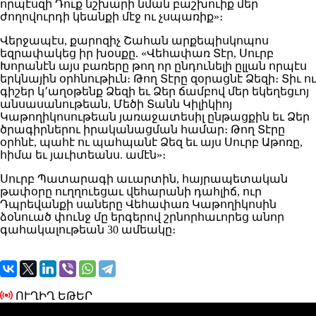
որպէսզի Դուք նշխարի նման բաշխուիք մեր
ժողովուրդի կեանքի մէջ ու չսպառիք»։
Վերջապէս, քարոզիչ Շահան արքեպիսկոպոս
եզրափակեց իր խօսքը. «Վեհափառ Տէր, Սուրբ
Խորանէն այս բառերը թող որ ընդունելի ըլլան որպէս
երկնային օրհնութիւն։ Թող Տէրը զօրացնէ Ձեզի։ Տիւ ու
գիշեր կ՚աղօթենք Ձեզի եւ Ձեր ճամբով մեր եկեղեցւոյ
անսասանութեան, Մեծի Տանն Կիլիկիոյ
Կաթողիկոսութեան յառաջատեսիլ ընթացքին եւ Ձեր
ծրագիրներու իրականացման համար։ Թող Տէրը
օրհնէ, պահէ ու պահպանէ Ձեզ եւ այս Սուրբ Աթոռը,
հիմա եւ յաւիտեանս. ամէն»։
Սուրբ Պատարագի աւարտին, հայրապետական
թափօրը ուղղուեցաւ վեհարանի դահլիճ, ուր
Դպրեվանքի սաները Վեհափառ Կաթողիկոսին
ձօնուած փունջ մը երգերով շրնորհաւորեց անոր
գահակալութեան 30 ամեակը։
ՈՒՂԻՂ ԵԹԵՐ