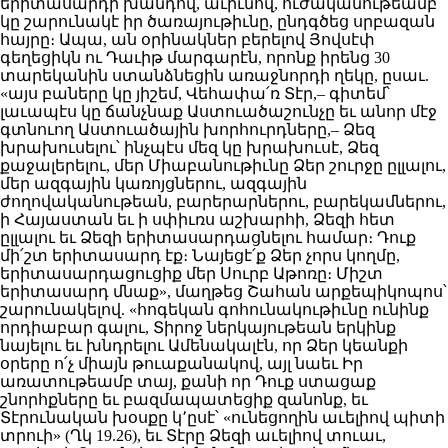
երիտասարդի խանդով, աւիւնով, ուժականութեամբ
կը շարունակէ իր ծառայութիւնը, ընդգծեց սրբազան
հայրը։ Ապա, ան օրինակներ բերելով Յովսէփ
գեղեցիկն ու Դաւիթ մարգարէն, որոնք իրենց 30
տարեկանին ստանձնեցին առաջնորդի ղեկը, ըսաւ.
«այս բաները կը յիշեմ, Վեհափա՛ռ Տէր,– գիտեմ՝
լաւապէս կը ճանչնաք Աստուածաշունչը եւ անոր մէջ
գտնուող Աստուածային խորհուրդները,– Ձեզ
խրախուսելու՝ ինչպէս մեզ կը խրախուսէ, Ձեզ
քաջալերելու, մեր Միաբանութիւնը Ձեր շուրջը ըլլալու,
մեր ազգային կառոյցներու, ազգային
ժողովականութեան, բարերարներու, բարեկամներու,
ի Հայաստան եւ ի սփիւռս աշխարհի, Ձեզի հետ
ըլլալու եւ Ձեզի երիտասարդացնելու համար։ Դուք
մի՛շտ երիտասարդ էք։ Նայեցէ՛ք Ձեր չորս կողմը,
երիտասարդացուցիք մեր Սուրբ Աթոռը։ Միշտ
երիտասարդ մնաք», մաղթեց Շահան արքեպիկոպոս՝
շարունակելով. «հոգեկան գոհունակութիւնը ունինք
որդիաբար գալու, Տիրոջ ներկայութեան երկինք
նայելու եւ խնդրելու Ամենակալէն, որ Ձեր կեանքի
օրերը ո՛չ միայն թուաքանակով, այլ նաեւ Իր
առատութեամբ տայ, քանի որ Դուք ստացաք
շնորհքները եւ բազմապատեցիք զանոնք, եւ
Տէրունական խօսքը կ՚ըսէ՝ «ունեցողին աւելիով պիտի
տրուի» (Ղկ 19.26), եւ Տէրը Ձեզի աւելիով տուաւ,