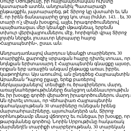
Սուրբ Օծութիւնը, իր հայրապետական ուխտը
կատարած ատեն, անդրանիկ Պատարագի
ընթացքին, յայտարարեց, թէ Տիրոջ կը վստահի եւ Ան
է, որ իրեն ճանապարհը ցոյց կու տայ (հմմտ. 143. . եւ 30
տարի ո՛չ միայն խօսքով, այլեւ իրագործումներով
պայծառացաւ մեր կեանքի մթագնեալ, երբեմն
տխուր վերիվայրումներու մէջ, հորիզոնի վրայ Տիրոջ
լոյսին ներքեւ լուսաւոր կերպարը հայոց
Հայրապետին», ըսաւ ան։
Անդրադառնալով մարդուս կեանքի տարիներու 30
տարիքին, քարոզիչ սրբազան հայրը դիտել տուաւ, որ
նոյնքան երիտասարդ է Հայրապետին գնացքը այսօր,
որքան երբ առաջին անգամ ընթացք առաւ իբրեւ
կաթողիկոս։ Այս առումով, ան ընդգծեց Հայրապետին
Արամեան Դպրոց ըլլալը, երեք բառերով
ներկայացանելով՝ տեսիլքի ու ծրագիրներու մարդ,
առաջնահերթութիւնները ճանչցող անձնաւորութիւն
եւ իր խօսքը գործի վերածող իրագործումներու մարդ։
Ան դիտել տուաւ, որ Վեհափառ Հայրապետին
գահակալութեան 30 տարիները ունեցան իրենց
մարտահրաւէրները, այսուհանդերձ ան, Տիրոջ
օրհնութեամբ մնաց վճռորոշ եւ ունեցաւ իր խօսքը, որ
թարգմանեց գործով։ Նորին Սրբութիւնը հակառակ
մարմնեղէն տարիքի տարբերութեան, 30 տարեկան