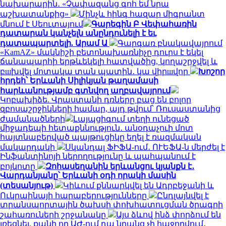
նախարարին․ «Չափազանց գոհ եմ նրա
աշխատանքից»
Մինչև հինգ հազար միգրանտ
մնում է Սեուտայում
Գարեգին Բ Վեփահառին
դատարան կանչելն անընդունելի է եւ
դատապարտելի. Արամ Ա
Գարգառ բնակավայրում
«KamAZ» մակնիշի բետոնախառնիչը դուրս է եկել
ճանապարհի երթևեկելի հատվածից, կողաշրջվել և
բшխվել մոտակա տան պատին․ կա վիրшվոր
Խոշոր
հրդեհ՝ Երևանի Սիլիկյան թաղամասի
հարևանությամբ գտնվող աղբավայրում
Կոբախիձե. Վրաստանի դռները բաց են բոլոր
զբոսաշրջիկների համար, այդ թվում՝ Ռուսաստանից
ժամանածների
Լայպցիգում տեղի ունեցած
միջադեպի հետաքննություն․ անօդաչուի մոտ
հայտնաբերված պայթուցիկը եղել է ռազմական
մակարդակի
Սկանդալ ՖԻՖԱ-ում․ ՈՒԵՖԱ-ն մերժել է
Ինֆանտինոյի ներողությունը և պահպանում է
բոյկոտը
Զոհասեղանին երևանցու կյանքն է․
Վարդանյանը՝ Երևանի օդի որակի մասին
(տեսանյութ)
Կիևում քննարկվել են Ադրբեջանի և
Ուկրաինայի հարաբերությունները
Ընդլայնվել է
տրանսպորտային ծախսի փոխհատուցման ծրագրի
շահառուների շրջանակը
Այս ձևով ինձ փորձում են
լռեցնել, քանի որ ԱԺ-ում դա նրանց չի հաջողվում․