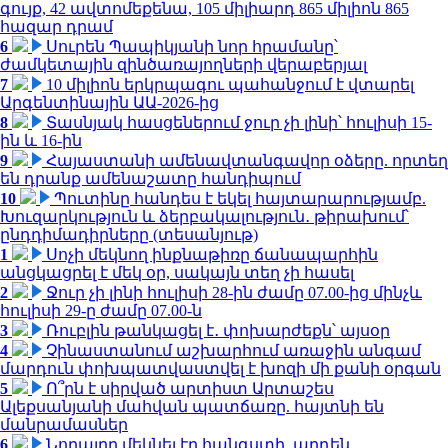
գույք, 42 ավտոմեքենա, 105 միլիարդ 865 միլիոն 865
հազար դրամ
6
Սուրեն Պապիկյանի նոր հրամանը՝
ժամկետային զինծառայողների վերաբերյալ
7
10 միլիոն երկրպագու պահանջում է վտարել
Արգենտինային ԱԱ-2026-ից
8
Տասնյակ հասցեներում ջուր չի լինի՝ հուլիսի 15-
ին և 16-ին
9
Հայաստանի ամենավտանգավոր օձերը. որտեղ
են դրանք ամենաշատը հանդիպում
10
Պուտինը հանդես է եկել հայտարարությամբ.
Խուզարկություն և ձերբակալություն․ թիրախում՝
ընդդիմադիրները (տեսանյութ)
1
Սոչի մեկնող ինքնաթիռը ճանապարհին
անցկացրել է մեկ օր, սակայն տեղ չի հասել
2
Ջուր չի լինի հուլիսի 28-ին ժամը 07.00-ից մինչև
հուլիսի 29-ը ժամը 07.00-ն
3
Ռուբլին թանկացել է․ փոխարժեքն՝ այսօր
4
Չինաստանում աշխարհում առաջին անգամ
մարդուն փոխպատվաստվել է խոզի մի քանի օրգան
5
Ո՞րն է սիրված արտիստ Արտաշես
Ալեքսանյանի մահվան պատճառը. հայտնի են
մանրամասներ
6
Նորայրը մեկնել էր հանգստի, արդեն