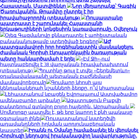
Հայաստան. Մատվիենկո
Նոր մեղադրանք՝ Գագիկ
Ծառուկյանին. Թրամփը ընտրել է իր
իրավահաջորդին (տեսանյութ)
Ռուսաստանը
պատրաստ է շարունակել Հայաստանի
երկաթուղիների կոնցեսիոն կառավարումը. Օվերչուկ
Օլեգ Գազմանովը քննադատել է արհեստական
բանականությամբ ստեղծված երգերը
ԱԺ
պատգամավորի հոր հոգեհանգստին մասնակցելու
ժամանակ Գորիսի էկոպարեկային ծառայության
պետը հանկարծամահ է եղել
«Էմ Ջի»-ում
հայտնաբերվել է 38 վարչական իրավախախտում
(տեսանյութ)
Պուտինը թույլ է տվել «Շերեմետևո»
օդանավակայանի պետական բաժնեմասի
մասնավորեցումը
Գումարը կհոսի այս
կենդանակերպի նշանների ձեռքը. ո՞վ կհարստանա
Լեհաստանում կբացեն Եվրոպայում Աստվածամոր
ամենաբարձր արձանը
Ազատություն Բաքվի
բանտերում գտնվող բոլոր հայերին․ Աբրահամյան
Սոմնոլոգը պատմել է, թե երբ կարող է քնի պակասը
օգտակար լինել
Ռուսաստանում կստեղծվի
ադամանդների հղկման արդյունաբերական
կլաստեր
Իրանն ու Օմանը համաձայնել են վերսկսել
Հորմուզի նեղուցով իրականացվող նավարկությունը․