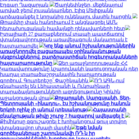
Էդգար Ղազարյան
Ծաղկեփնջեր, մեքենայում
արված ջերմ լուսանկարներ. Էլիզ Մելիքյանն
արձագանքել է կողակից ունենալու մասին հարցին
Թրամփը փակ հանդիպում է անցկացրել ԱՄՆ
հետախուզական համայնքի ղեկավարների հետ
Իտալիայի 27 քաղաքներում տապի պատճառով
վտանգավորության առավելագույն մակարդակ է
հայտարարվել
Կոչ ենք անում իշխանություններին
առաջնորդվել բացառապես օրինականության
սկզբունքներով. բարձրաստիճան հոգեւորականների
հայտարարությունը
Ձեր առաջնորդությամբ ՀՀ
Կառավարությունը կշարունակի կառուցողական դեր
խաղալ տարածաշրջանային խաղաղության
գործում. Գուտերեշը՝ Փաշինյանին
ՌԴ ԱԳՆ-ում
գնահատել են Լեհաստանի և Ուկրաինայի
տարաձայնությունների ազդեցությունը Կիևին
աջակցության վրա
Քոչարյանի, Սարգսյանի, Տեր-
Պետրոսյանի «ինադու». էս իշխանությունը հանուն
երկրի ոչինչ չի անում (տեսանյութ)
Հայաստանի
բնակչության թիվը շուրջ 7 հազարով ավելացել է
Քիմիկոսը զգուշացրել է խոհանոցում թույլ տրվող
վտանգավոր սխալի մասին
Եթե նման
գործելակերպը շարունակվի ՌԴ-ն իր
զբոսաշրջիկներին խորհուրդ կտա չայցելել