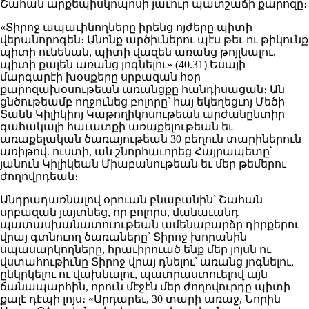
Շահան արքեպիսկոպոսի յաւուր պատշաճի քարոզը։
«Տիրոջ ապաւինողները իրենց ոյժերը պիտի
վերանորոգեն։ Անոնք արծիւներու պէս թեւ ու թիկունք
պիտի ունենան, պիտի վազեն առանց թոյլնալու,
պիտի քալեն առանց յոգնելու» (40.31) Եսայի
մարգարէի խօսքերը սրբազան հօր
քարոզախօսութեան առանցքը հանդիսացան։ Ան
ցնծութեամբ ողջունեց բոլորը՝ հայ եկեղեցւոյ Մեծի
Տանն Կիլիկիոյ Կաթողիկոսութեան արժանընտիր
գահակալի հաւատքի առաքելութեան եւ
առաքելական ծառայութեան 30 բեղուն տարիներուն
առիթով. ուստի, ան շնորհաւորեց Հայրապետը՝
յանուն Կիլիկեան Միաբանութեան եւ մեր թեմերու
ժողովրդեան։
Անդրադառնալով օրուան բնաբանին՝ Շահան
սրբազան յայտնեց, որ բոլորս, մանաւանդ
պատասխանատուութեան ամենաբարձր դիրքերու
վրայ գտնուող ծառաները՝ Տիրոջ խորանին
սպասարկողները, հրաւիրուած ենք մեր յոյսն ու
վստահութիւնը Տիրոջ վրայ դնելու՝ առանց յոգնելու,
ընկրկելու ու վախնալու, պատրաստուելով այն
ճանապարհին, որուն մէջէն մեր ժողովուրդը պիտի
քալէ դէպի լոյս։ «Արդարեւ, 30 տարի առաջ, Նորին