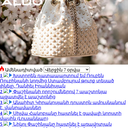
Ամենադիտված
1
Խստորեն դատապարտում եմ Ռուբեն
Ռուբինյանի կողմից Ստամբուլում թուրք տեսած
լինելը. Դանիել Իոաննիսյան
2
Փաշինյանի որոշումներով 7 պաշտոնյա
ազատվել է պաշտոնից
3
Անահիտ Կիրակոսյանի դուստրն ամուսնանում
է. մանրամասներ
4
Սիլվա Հակոբյանը հայտնել է ցավալի կորստի
մասին (Լուսանկար)
5
Նիկոլ Փաշինյանը հայտնել է առավոտյան