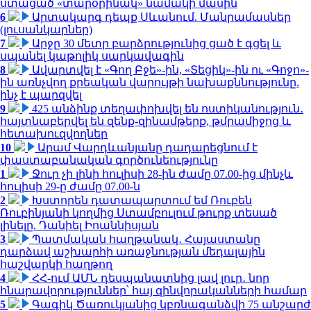
ստացած «տարօրինակ» նամակի մասին
6
Արտակարգ դեպք Սևանում. Մանրամասներ
(լուսանկարներ)
7
Արջը 30 մետր բարձրությունից ցած է գցել և
սպանել կաթոլիկ սարկավագին
8
Ավարտվել է «Գող Բջե»-ին, «Տեցիկ»-ին ու «Գոջո»-
ին առնչվող քրեական վարույթի նախաքննությունը.
ինչ է պարզվել
9
425 անձինք տեղափոխվել են ոստիկանություն․
հայտնաբերվել են զենք-զինամթերք, թմրամիջոց և
հետախուզվողներ
10
Արամ Վարդևանյանը դադարեցնում է
փաստաբանական գործունեությունը
1
Ջուր չի լինի հուլիսի 28-ին ժամը 07.00-ից մինչև
հուլիսի 29-ը ժամը 07.00-ն
2
Խստորեն դատապարտում եմ Ռուբեն
Ռուբինյանի կողմից Ստամբուլում թուրք տեսած
լինելը. Դանիել Իոաննիսյան
3
Պատմական հաղթանակ․ Հայաստանը
դարձավ աշխարհի առաջնության մեդալային
հաշվարկի հաղթող
4
ՀՀ-ում ԱՄՆ դեսպանատնից լավ լուր․ նոր
հնարավորություններ՝ հայ զինվորականների համար
5
Գագիկ Ծառուկյանից կբռնագանձվի 75 անշարժ