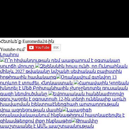
Հետևե՛ք Euromedia24-ին
Youtube-ում`
Լրահոս
Ո՞ր հիվանդության դեմ պայքարում է օգտակար
սուրճի մրուրը
Զելենսկին հույս ունի, որ Ուկրաինան
մինչև 2027 թվականը կմշակի սեփական բալիստիկ
հրթիռային համակարգ
Օդանավում գտնվող 13
ուղևոր է տուժել. Հնդկաստան
Հարավային Կորեան
խնդրել է Մեծ Բրիտանիային չխոչընդոտել ռուսական
գազի ներմուծմանը
Եվրոպական հանձնաժողովը
զգուշացրել է օգոստոսի 12-ին տեղի ունենալիք արևի
խավարման էլեկտրաէներգիայի արտադրության
վրա ազդեցության մասին
Լայպցիգի
օդանավակայանում ինքնաթիռում հայտնաբերվել է
զինամթերքով լիքը ինքնաթիռ
Թրամփը
պաշտպանել է ԱՄՆ պաշտպանության