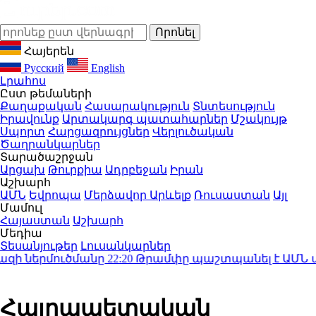
Հայերեն
Русский
English
Լրահոս
Ըստ թեմաների
Քաղաքական
Հասարակություն
Տնտեսություն
Իրավունք
Արտակարգ պատահարներ
Մշակույթ
Սպորտ
Հարցազրույցներ
Վերլուծական
Ծաղրանկարներ
Տարածաշրջան
Արցախ
Թուրքիա
Ադրբեջան
Իրան
Աշխարհ
ԱՄՆ
Եվրոպա
Մերձավոր Արևելք
Ռուսաստան
Այլ
Մամուլ
Հայաստան
Աշխարհ
Մեդիա
Տեսանյութեր
Լուսանկարներ
ներմուծմանը
22:20
Թրամփը պաշտպանել է ԱՄՆ պաշտ
Հայրապետական