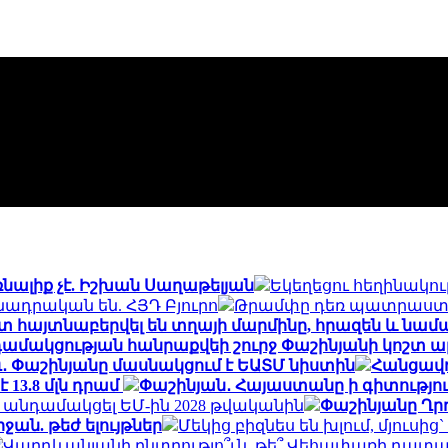
նալիք չէ. Իշխան Սաղաթելյան
Եկեղեցու հեղինակու
ադրական են. ՀՅԴ Բյուրո
Թրամփը դեռ պատրաստ չ
մոտ հայտնաբերվել են տղայի մարմինը, հրազեն և նամ
ամակցության հանրաքվեի շուրջ Փաշինյանի կոշտ 
․ Փաշինյանը մասնակցում է ԵԱՏՄ նիստին
Հանցավո
13.8 մլն դրամ
Փաշինյան․ Հայաստանը ի գիտություն
ին անդամակցել ԵՄ-ին 2028 թվականին
Փաշինյանը Ղրղ
ան. թեժ ելույթներ
Մեկից բիզնես են խլում, մյուսի
Վարդևանյանի ընտրությո՞ւն, թե՞ Վեհափառի դատա