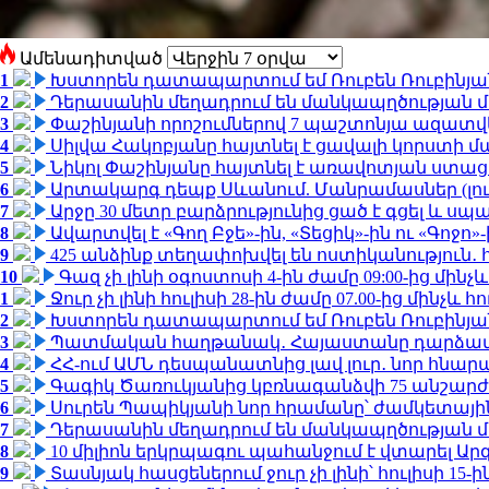
Ամենադիտված
1
Խստորեն դատապարտում եմ Ռուբեն Ռուբինյանի
2
Դերասանին մեղադրում են մանկապղծության մե
3
Փաշինյանի որոշումներով 7 պաշտոնյա ազատվ
4
Սիլվա Հակոբյանը հայտնել է ցավալի կորստի մ
5
Նիկոլ Փաշինյանը հայտնել է առավոտյան ստ
6
Արտակարգ դեպք Սևանում. Մանրամասներ (լո
7
Արջը 30 մետր բարձրությունից ցած է գցել և ս
8
Ավարտվել է «Գող Բջե»-ին, «Տեցիկ»-ին ու «Գոջ
9
425 անձինք տեղափոխվել են ոստիկանություն․
10
Գազ չի լինի օգոստոսի 4-ին ժամը 09:00-ից մինչև
1
Ջուր չի լինի հուլիսի 28-ին ժամը 07.00-ից մինչև հո
2
Խստորեն դատապարտում եմ Ռուբեն Ռուբինյանի
3
Պատմական հաղթանակ․ Հայաստանը դարձավ 
4
ՀՀ-ում ԱՄՆ դեսպանատնից լավ լուր․ նոր հնար
5
Գագիկ Ծառուկյանից կբռնագանձվի 75 անշարժ գո
6
Սուրեն Պապիկյանի նոր հրամանը՝ ժամկետային
7
Դերասանին մեղադրում են մանկապղծության մե
8
10 միլիոն երկրպագու պահանջում է վտարել Արգ
9
Տասնյակ հասցեներում ջուր չի լինի՝ հուլիսի 15-ին