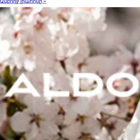
Ամբողջ լրահոսը »