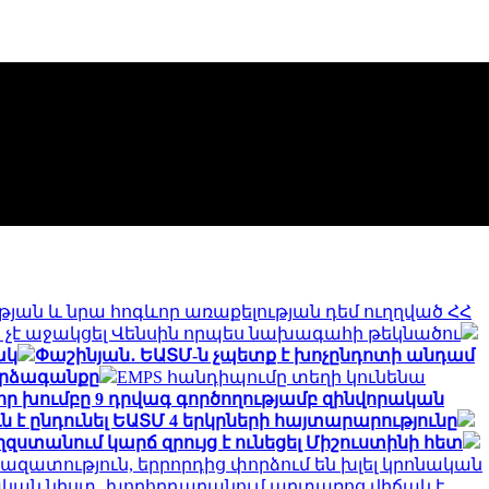
թյան և նրա հոգևոր առաքելության դեմ ուղղված ՀՀ
է աջակցել Վենսին որպես նախագահի թեկնածու
ակ
Փաշինյան․ ԵԱՏՄ-ն չպետք է խոչընդոտի անդամ
արձագանքը
EMPS հանդիպումը տեղի կունենա
ր խումբը 9 դրվագ գործողությամբ զինվորական
 է ընդունել ԵԱՏՄ 4 երկրների հայտարարությունը
զստանում կարճ զրույց է ունեցել Միշուստինի հետ
ց` ազատություն, երրորդից փորձում են խլել կրոնական
կան նիստ․ խորհրդարանում արտառոց վիճակ է.