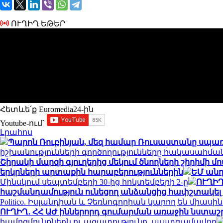
ՈՒՂԻՂ ԵԹԵՐ
Հետևե՛ք Euromedia24-ին
Youtube-ում`
Լրահոս
Պարոն Ռուբինյան, մեզ համար Ռուսաստանը սպառ
իշխանությունների գործողությունները հակասահման
Շիրակի մարզի գյուղերից մեկում ծնողների շիրիմի 
երկրների արտաքին հարաբերություններին
ԵՄ անդ
Մինսկում սեպտեմբերի 30-ից հոկտեմբերի 2-ը
ՈՒՂԻՂ
հաշմանդամություն ունեցող անձանցից հափշտակել է 
Politico. Իսլանդիան և Չեռնոգորիան կարող են միաս
ՈՒՂԻՂ․ ՀՀ ԱԺ իններորդ գումարման առաջին նստաշրջ
համոզմունքներն ու ազատությունը. պատգամավոր