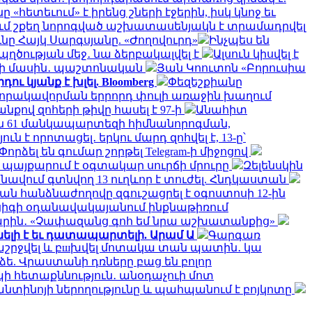
հետեւում» է իրենց շների էջերին, իսկ կնոջ եւ
ւմ շքեղ նորոգված աշխատասենյակն է տրամադրվել
ը Հայկ Սարգսյանը. «Ժողովուրդ»
Ինչպես են
ղծության մեջ․ նա ձերբակալվել է
Ալսուն կիսվել է
րի մասին․ պաշտոնական
Յան Կոուտոն «Բորուսիա
ւ կյանք է խլել. Bloomberg
Փեզեշքիանը
 որակավորման երրորդ փուլի առաջին խաղում
քով զոհերի թիվը հասել է 97-ի
Անահիտ
 61 մանկապարտեզի հիմնանորոգման,
է որոտացել․ երկու մարդ զոհվել է, 13-ը՝
Փորձել են գումար շորթել Telegram-ի միջոցով
մ պայքարում է օգտակար սուրճի մրուրը
Զելենսկին
նավում գտնվող 13 ուղևոր է տուժել. Հնդկաստան
ն հանձնաժողովը զգուշացրել է օգոստոսի 12-ին
իգի օդանավակայանում ինքնաթիռում
ին․ «Չափազանց գոհ եմ նրա աշխատանքից»
ելի է եւ դատապարտելի. Արամ Ա
Գարգառ
ղաշրջվել և բшխվել մոտակա տան պատին․ կա
ե. Վրաստանի դռները բաց են բոլոր
ի հետաքննություն․ անօդաչուի մոտ
ֆանտինոյի ներողությունը և պահպանում է բոյկոտը