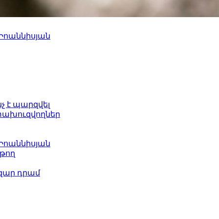
 Իոաննիսյան
նչ է պարզվել
ետախուզվողներ
 Իոաննիսյան
թող
ազար դրամ