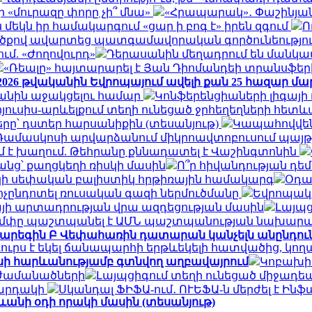
 «մուրազը փորը չի՞ մնա»
«Հրապարակ»․ Փաշինյանը «
մեկն իր համակարգում «ցար ի բոգ է» իրեն զգում
Ո
ածքով ավարտեց պատգամավորական գործունեություն
մ. «Ժողովուրդ»
Դերասանին մեղադրում են մանկապ
«Ռեալը» հայտարարել է Յան Դիոմանդեի տրանսֆե
026 թվականին Եվրոպայում ավելի քան 25 հազար մարդո
Իրանին աջակցելու համար
Կոնֆերենցիաների լիգայի
ուսիս-արևելքում տեղի ունեցած ջրհեղեղների հետևան
րը՝ դստեր հարսանիքին (տեսանյութ)
Կապահովվեն
Դամասկոսի արվարձանում միկրոավտոբուսում պայթյուն 
 է խաղում. Թեհրանը քննադատել է Վաշինգտոնին
անց՝ քաղցկեղի ռիսկի մասին
Ո՞ր հիվանդության դե
մշակի սեփական բալիստիկ հրթիռային համակարգ
Օդա
ոչընդոտել ռուսական գազի ներմուծմանը
Եվրոպակա
յի արտադրության վրա ազդեցության մասին
Լայպց
մփը պաշտպանել է ԱՄՆ պաշտպանության նախարար
արեգին Բ Վեփահառին դատարան կանչելն անընդուն
ուրս է եկել ճանապարհի երթևեկելի հատվածից, կո
ասի հարևանությամբ գտնվող աղբավայրում
Կոբախիձ
 ժամանածների
Լայպցիգում տեղի ունեցած միջադեպ
կարդակի
Սկանդալ ՖԻՖԱ-ում․ ՈՒԵՖԱ-ն մերժել է Ին
ևանի օդի որակի մասին (տեսանյութ)