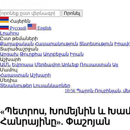
Հայերեն
Русский
English
Լրահոս
Ըստ թեմաների
Քաղաքական
Հասարակություն
Տնտեսություն
Իրավո
Տարածաշրջան
Արցախ
Թուրքիա
Ադրբեջան
Իրան
Աշխարհ
ԱՄՆ
Եվրոպա
Մերձավոր Արևելք
Ռուսաստան
Այլ
Մամուլ
Հայաստան
Աշխարհ
Մեդիա
Տեսանյութեր
Լուսանկարներ
10:56
Պարոն Ռուբինյան, մեզ համար Ռ
«Պետրոս, Խոմեյնին և Խա
Հանրայինը». Փաշոյան