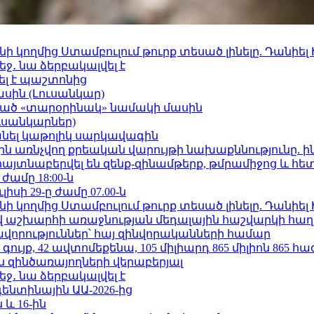
 կողմից Ստամբուլում թուրք տեսած լինելը. Դանիել
ջ․ նա ձերբակալվել է
ել է պաշտոնից
ասին (Լուսանկար)
ացած «տարօրինակ» նամակի մասին
ւսանկարներ)
պանել կաթոլիկ սարկավագին
ո»-ին առնչվող քրեական վարույթի նախաքննությունը. ի
 հայտնաբերվել են զենք-զինամթերք, թմրամիջոց և հ
 ժամը 18:00-ն
ւլիսի 29-ը ժամը 07.00-ն
 կողմից Ստամբուլում թուրք տեսած լինելը. Դանիել
աշխարհի առաջնության մեդալային հաշվարկի հաղ
ավորություններ՝ հայ զինվորականների համար
ւյք, 42 ավտոմեքենա, 105 միլիարդ 865 միլիոն 865 հ
 զինծառայողների վերաբերյալ
ջ․ նա ձերբակալվել է
ենտինային ԱԱ-2026-ից
 և 16-ին