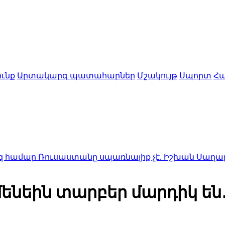
ւնք
Արտակարգ պատահարներ
Մշակույթ
Սպորտ
Հա
ուսաստանը սպառնալիք չէ. Իշխան Սաղաթելյան
10:54
մենեին տարբեր մարդիկ են