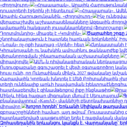
«Ժողովուրդ»
«Հրապարակ»․ Արայիկ Հարությունյանի
դուստրերի էջերին չի հետեւում
«Հրապարակ»․ Ամեն 
Արայիկ Հարությունյանին. «Ժողովուրդ»
Ինչ ունեցվ
վերաբաշխվել աշխատասենյակները Ազգային ժողովու
ամառային հանգստի լուսանկարներով (ֆոտոշարք)
Դորտմունդից» միացել է «Կոմոյին»
Ծայրահեղ շոգը 2
շնորհակալություն է հայտնել հարևան երկրներին՝ 
«Նոան» ոչ-ոքի խաղաց «Սյոնի» հետ
Հնդկաստանի հյ
Կիրակոսյանի ու նախկին ամուսինու թանկարժեք նվե
վերանորոգման շինարարական աշխատանքները
վիրավորվել
ԱՄՆ-ն դիվանագիտական ներկայացում
Ուռուցքաբանը զգուշացրել է վեյփ օգտագործող կան
հույս ունի, որ Ուկրաինան մինչև 2027 թվականը կ
Հարավային Կորեան խնդրել է Մեծ Բրիտանիային չխ
տեղի ունենալիք արևի խավարման էլեկտրաէներգիա
հայտնաբերվել է զինամթերքով լիքը ինքնաթիռ
Թրա
Մինչև հինգ հազար միգրանտ մնում է Սեուտայում
Գ
բնակավայրում «KamAZ» մակնիշի բետոնախառնիչը դ
վիրшվոր
Խոշոր հրդեհ՝ Երևանի Սիլիկյան թաղամ
զբոսաշրջիկների համար, այդ թվում՝ Ռուսաստանից
հայտնաբերված պայթուցիկը եղել է ռազմական մա
Զոհասեղանին երևանցու կյանքն է․ Վարդանյանը՝ Եր