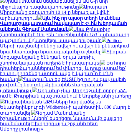
Չինաստանում մեկնաբանել են ԱՄՆ-ի նոր
միջուկային ռազմավարությունը
Արարատ
Միրզոյանը օգոստոսի 10-14-ը ներառյալ կլինի
արձակուրդում
Այն, ինչ որ այսօր տեղի կունենա
Վաղարշապատաում հավասար է 37-ին խեղդամահ
անելուն. Գեղամ Մանուկյան
Անա Բրնաբիչը
շնորհավորել է Ռուբեն Ռուբինյանին՝ ԱԺ նախագահի
պաշտոնում ընտրվելու կապակցությամբ
Politico.
Մերցի դաշնակիցները ավելի ու ավելի են քննարկում
նրա հնարավոր հրաժարականը աշնանը
Տիգրան
Արզաքանցյանը ծննդյան օրվա առթիվ
շնորհակալական ուղերձ է հրապարակել
Ես հորս
դիահերձարաններում եմ փնտրել, և դուք ասում եք՝
էդ տուրբոգեներատորն ավելի կարևո՞ր է ԼՂ-ի
համար
Պատրա՞ստ եք ԵԱՏՄ-ից դուրս գալ, ավելի
լավ տե՞ղ եք գտել. Քրիստինե Վարդանյան
(տեսանյութ)
Արցախը չկա, Ադրբեջանի զորքը ՀՀ-
ում է, Թուրքիան պաշտպանում է Ադրբեջանի շահերը
Ուկրաինական ԱԹՍ-ները հարվածել են
Եկատերինբուրգի Wildberries-ի պահեստին․ 800 մարդ է
տարհանվել
Գեղամ Մանուկյանը
իշխանությունների՝ եկեղեցու նկատմամբ քայլերը
համեմատել է խորհրդային շրջանի հետ
Ամբողջ լրահոսը »