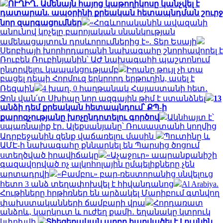
ՈՒՂԻՂ․ Ամենայն հայոց կաթողիկոսը կանչվել է
դատարան. ապօրինի քրեական հետապնդման շուրջ
նոր զարգացումներ
«Հոգևորականին ավազանի
անունով կոչելը բարոյական սնանկության
ամենացայտուն դրսևորումներից է». Տեր Եսայի
Սերբիայի խորհրդարանի նախագահը շնորհավորել է
Ռուբեն Ռուբինյանին՝ ԱԺ նախագահի պաշտոնում
ընտրվելու կապակցությամբ
Իրանը թույլ չի տա
բացել դեպի Հորմուզ երկրորդ երթուղին, ասել է
Ռեզաին
4 խաղ, 0 հաղթանակ Հայաստանի հետ․
Ջոն վան՛տ Սխիպը նոր ազգային թիմ է ստանձնել
13
անձի դեմ քրեական հետապնդում՝ ՔՊ-ի
քարոզչությանը խոչընդոտելու գործով
Ակնհայտ է՝
սպառնալիք էր․ Ալեքսանյանը՝ Ռուսաստանի կողմից
Ադրբեջանին զենք վաճառելու մասին
Պուտինը և
ԱՄԷ-ի նախագահը քննարկել են Պարսից ծոցում
ստեղծված իրավիճակը
«Աչաջուր» ապրանքանիշի
գազավորված ոչ ալկոհոլային ըմպելիքները չեն
արտադրվի
«Բամբու» բար-ռեստորանից սնվելուց
հետո 3 անձ տեղափոխվել է հիվանդանոց
Al Arabiya.
Հութիները հրթիռներ են արձակել Մարիբում գտնվող
փախստականների ճամբարի վրա
Հորդառատ
անձրև, կարկուտ և ուժեղ քամի․ եղանակը կտրուկ
կփոխվի
Տիեզերական աղբը հարվածել է Լուսնին․