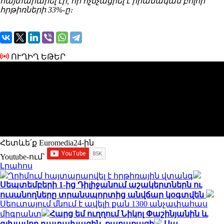
հայտարարել էր, որ ոչնչացրել է իրանական բոլոր
հրթիռների 33%-ը։
ՈՒՂԻՂ ԵԹԵՐ
Հետևե՛ք Euromedia24-ին
Youtube-ում`
Լրահոս
Ղրիմում հայտարարվել է հրթիռային վտանգ
Սեպտեմբերի 1-ից Դիլիջանում աշակերտներն ու
ուսանողները տրանսպորտից անվճար կօգտվեն
Սեուտայում մնում է ավելի քան 1300 անչափահաս
միգրանտ
Հարց եմ ուղղում Նիկոլ Փաշինյանին և
գլխավոր դատախազին. քաղաքացի
Սա