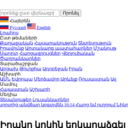
Հայերեն
Русский
English
Լրահոս
Ըստ թեմաների
Քաղաքական
Հասարակություն
Տնտեսություն
Իրավունք
Արտակարգ պատահարներ
Մշակույթ
Սպորտ
Հարցազրույցներ
Վերլուծական
Ծաղրանկարներ
Տարածաշրջան
Արցախ
Թուրքիա
Ադրբեջան
Իրան
Աշխարհ
ԱՄՆ
Եվրոպա
Մերձավոր Արևելք
Ռուսաստան
Այլ
Մամուլ
Հայաստան
Աշխարհ
Մեդիա
Տեսանյութեր
Լուսանկարներ
րտից անվճար կօգտվեն
16:14
Հարց եմ ուղղում Նիկոլ
Իրանը կրկին երկարաձգել