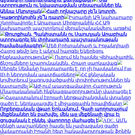
ստորություն ու նվաստացման տեսարաններ են.
Աննա Մկրտչյան
Հայի ողնաշարը չե՛ն կոտրի․
Կաթողիկոսին չե՞ն դատի
Իսրայելի ԱԳ նախարարը
շնորհավորել է Արարատ Միրզոյանին ՀՀ ԱԳ
նախարարի պաշտոնում վերանշանակվելու առթիվ
Թուրքիան, Պակիստանն ու Սաուդյան Արաբիան
ստորագրել են փոխադարձ պաշտպանության
համաձայնագիր
Մեծ Բրիտանիայի և Իռլանդիայի
Հայոց թեմը կոչ է անում հարգել Եկեղեցու
ինքնավարությունը
Ուզում են հասնել Վեհափառին․
ճնշումները կշարունակվեն․ Հրայր սարկավագ
Սերգեյ Սեմակը հայտարարել է, որ չի հասկանում Fan
ID-ի ներդրման պատճառները
ՀՀ քննչական
կոմիտեում կառուցվածքային փոփոխություններ են
կատարվել
ԱԺ-ում պատգամավոր Հարություն
Մնացականյանի ինքնազգացողությունը վատացել է
Հայաստանում էբոլայի ներթափանցման վտանգը
ցածր է․ ներկայացվել է միջազգային իրավիճակը
Ողբերգական վթար Երևանում․ Գայի պողոտայում
մեքենաներ են բախվել, մեկ այլ մեքենայի վրա էլ
ցուցանակ է ընկել. վարորդը մահացել է
ADC. ԱՄՆ
զենքի պաշարները հասել են չափազանց ցածր
մակարդակի Իրանի հետ հակամարտության ֆոնին