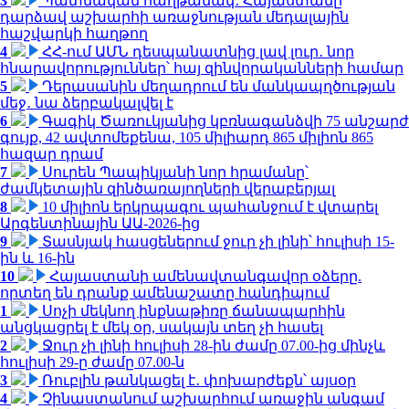
3
Պատմական հաղթանակ․ Հայաստանը
դարձավ աշխարհի առաջնության մեդալային
հաշվարկի հաղթող
4
ՀՀ-ում ԱՄՆ դեսպանատնից լավ լուր․ նոր
հնարավորություններ՝ հայ զինվորականների համար
5
Դերասանին մեղադրում են մանկապղծության
մեջ․ նա ձերբակալվել է
6
Գագիկ Ծառուկյանից կբռնագանձվի 75 անշարժ
գույք, 42 ավտոմեքենա, 105 միլիարդ 865 միլիոն 865
հազար դրամ
7
Սուրեն Պապիկյանի նոր հրամանը՝
ժամկետային զինծառայողների վերաբերյալ
8
10 միլիոն երկրպագու պահանջում է վտարել
Արգենտինային ԱԱ-2026-ից
9
Տասնյակ հասցեներում ջուր չի լինի՝ հուլիսի 15-
ին և 16-ին
10
Հայաստանի ամենավտանգավոր օձերը.
որտեղ են դրանք ամենաշատը հանդիպում
1
Սոչի մեկնող ինքնաթիռը ճանապարհին
անցկացրել է մեկ օր, սակայն տեղ չի հասել
2
Ջուր չի լինի հուլիսի 28-ին ժամը 07.00-ից մինչև
հուլիսի 29-ը ժամը 07.00-ն
3
Ռուբլին թանկացել է․ փոխարժեքն՝ այսօր
4
Չինաստանում աշխարհում առաջին անգամ