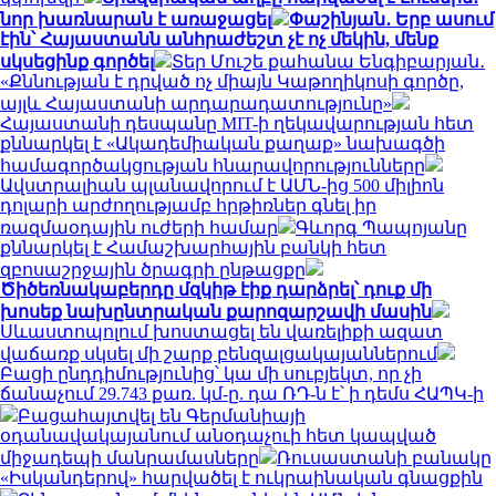
նոր խառնարան է առաջացել
Փաշինյան․ Երբ ասում
էին՝ Հայաստանն անհրաժեշտ չէ ոչ մեկին, մենք
սկսեցինք գործել
Տեր Մուշե քահանա Ենգիբարյան․
«Քննության է դրված ոչ միայն Կաթողիկոսի գործը,
այլև Հայաստանի արդարադատությունը»
Հայաստանի դեսպանը MIT-ի ղեկավարության հետ
քննարկել է «Ակադեմիական քաղաք» նախագծի
համագործակցության հնարավորությունները
Ավստրալիան պլանավորում է ԱՄՆ-ից 500 միլիոն
դոլարի արժողությամբ հրթիռներ գնել իր
ռազմաօդային ուժերի համար
Գևորգ Պապոյանը
քննարկել է Համաշխարհային բանկի հետ
զբոսաշրջային ծրագրի ընթացքը
Ծիծեռնակաբերդը մզկիթ էիք դարձրել՝ դուք մի
խոսեք նախընտրական քարոզարշավի մասին
Սևաստոպոլում խոստացել են վառելիքի ազատ
վաճառք սկսել մի շարք բենզալցակայաններում
Բացի ընդդիմությունից՝ կա մի սուբյեկտ, որ չի
ճանաչում 29.743 քառ. կմ-ը. դա ՌԴ-ն է՝ ի դեմս ՀԱՊԿ-ի
Բացահայտվել են Գերմանիայի
օդանավակայանում անօդաչուի հետ կապված
միջադեպի մանրամասները
Ռուսաստանի բանակը
«Իսկանդերով» հարվածել է ուկրաինական գնացքին