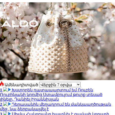
Ամենադիտված
1
Խստորեն դատապարտում եմ Ռուբեն
Ռուբինյանի կողմից Ստամբուլում թուրք տեսած
լինելը. Դանիել Իոաննիսյան
2
Դերասանին մեղադրում են մանկապղծության
մեջ․ նա ձերբակալվել է
3
Սիլվա Հակոբյանը հայտնել է ցավալի կորստի