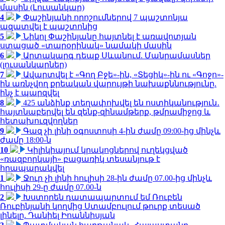
մասին (Լուսանկար)
4
Փաշինյանի որոշումներով 7 պաշտոնյա
ազատվել է պաշտոնից
5
Նիկոլ Փաշինյանը հայտնել է առավոտյան
ստացած «տարօրինակ» նամակի մասին
6
Արտակարգ դեպք Սևանում. Մանրամասներ
(լուսանկարներ)
7
Ավարտվել է «Գող Բջե»-ին, «Տեցիկ»-ին ու «Գոջո»-
ին առնչվող քրեական վարույթի նախաքննությունը.
ինչ է պարզվել
8
425 անձինք տեղափոխվել են ոստիկանություն․
հայտնաբերվել են զենք-զինամթերք, թմրամիջոց և
հետախուզվողներ
9
Գազ չի լինի օգոստոսի 4-ին ժամը 09:00-ից մինչև
ժամը 18:00-ն
10
Կիլիկիայում կրակոցներով ուղեկցված
«ռազբորկայի» բացառիկ տեսանյութ է
հրապարակվել
1
Ջուր չի լինի հուլիսի 28-ին ժամը 07.00-ից մինչև
հուլիսի 29-ը ժամը 07.00-ն
2
Խստորեն դատապարտում եմ Ռուբեն
Ռուբինյանի կողմից Ստամբուլում թուրք տեսած
լինելը. Դանիել Իոաննիսյան