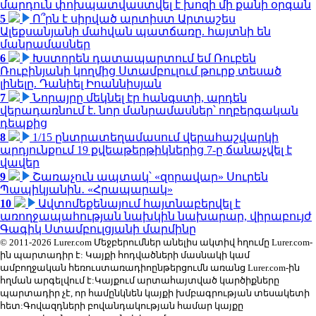
մարդուն փոխպատվաստվել է խոզի մի քանի օրգան
5
Ո՞րն է սիրված արտիստ Արտաշես
Ալեքսանյանի մահվան պատճառը. հայտնի են
մանրամասներ
6
Խստորեն դատապարտում եմ Ռուբեն
Ռուբինյանի կողմից Ստամբուլում թուրք տեսած
լինելը. Դանիել Իոաննիսյան
7
Նորայրը մեկնել էր հանգստի, արդեն
վերադառնում է. նոր մանրամասներ՝ ողբերգական
դեպքից
8
1/15 ընտրատեղամասում վերահաշվարկի
արդյունքում 19 քվեաթերթիկներից 7-ը ճանաչվել է
վավեր
9
Շառաչուն ապտակ՝ «զորավար» Սուրեն
Պապիկյանին․ «Հրապարակ»
10
Ավտոմեքենայում հայտնաբերվել է
առողջապահության նախկին նախարար, վիրաբույժ
Գագիկ Ստամբուլցյանի մարմինը
© 2011-2026 Lurer.com Մեջբերումներ անելիս ակտիվ հղումը Lurer.com-
ին պարտադիր է: Կայքի հոդվածների մասնակի կամ
ամբողջական հեռուստառադիոընթերցումն առանց Lurer.com-ին
հղման արգելվում է:Կայքում արտահայտված կարծիքները
պարտադիր չէ, որ համընկնեն կայքի խմբագրության տեսակետի
հետ:Գովազդների բովանդակության համար կայքը