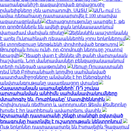
ապրանքանիշի գազավորված զովացուցիչ
ըմպելիքները չեն արտադրվի. ՍԱՏՄ
ԱՄՆ-ում 15-
ամյա դեռահասը դատապարտվել է 100 տարվա
ազատազրկման
Հետազոտությունը պարզել է, թե
որ գործոններն են ավելի քան կրկնապատկում
վաղաժամ մահվան ռիսկը
Զելենսկին պաշտոնանկ
է արել Ուկրաինայի դեսպաններին չորս երկրներում
Տ4 տրոլեյբուսը կերթևեկի փոփոխված երթուղով
Թուրքիան հույս ունի, որ Հորմուզի նեղուցը շուտով
կբացվի
Դեպքի վայր է մեկնել մի քանի մարտական
հաշվարկ. Նոր մանրամասներ բենզալցակայանում
տեղի ունեցած պայթյունից
Սեուլը Ռուսաստանի
դեմ Մեծ Բրիտանիայի կողմից սահմանված
պատժամիջոցները անվանել է իր էներգետիկ
անվտանգությանը սպառնացող վտանգ
Հայաստանյան ապրանքների՝ ՌԴ շուկա
արտահանման անհիմն սահմանափակումները
մտահոգիչ են. Ռուբինյանը՝ Մատվիենկոյին
Հոլիվուդյան ռեժիսոր և պրոդյուսեր Ջեյմս Քեմերոնը
խոսել է իր կարիերան ավարտելու մասին
Աշտարակի դատարանի շենքի տանիքի բզկտված
եռագույնը հայտնվել է ուշադրության կենտրոնում
Ութ երկրներ դատապարտել են Իսրայելին Գազայում