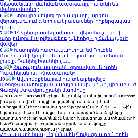
Ալեքսանյանի մահվան պատճառը. հայտնի են
մանրամասներ
6
Նորայրը մեկնել էր հանգստի, արդեն
վերադառնում է. նոր մանրամասներ՝ ողբերգական
դեպքից
7
1/15 ընտրատեղամասում վերահաշվարկի
արդյունքում 19 քվեաթերթիկներից 7-ը ճանաչվել է
վավեր
8
Խստորեն դատապարտում եմ Ռուբեն
Ռուբինյանի կողմից Ստամբուլում թուրք տեսած
լինելը. Դանիել Իոաննիսյան
9
Շառաչուն ապտակ՝ «զորավար» Սուրեն
Պապիկյանին․ «Հրապարակ»
10
Ավտոմեքենայում հայտնաբերվել է
առողջապահության նախկին նախարար, վիրաբույժ
Գագիկ Ստամբուլցյանի մարմինը
© 2011-2026 Lurer.com Մեջբերումներ անելիս ակտիվ հղումը Lurer.com-
ին պարտադիր է: Կայքի հոդվածների մասնակի կամ
ամբողջական հեռուստառադիոընթերցումն առանց Lurer.com-ին
հղման արգելվում է:Կայքում արտահայտված կարծիքները
պարտադիր չէ, որ համընկնեն կայքի խմբագրության տեսակետի
հետ:Գովազդների բովանդակության համար կայքը
պատասխանատվություն չի կրում:
Հետադարձ կապ
Մեր մասին
Գովազդատուներին