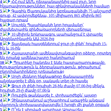
4
ՀՀ-ում ԱՄՆ դեսպանատնից լավ լուր․ նոր
հնարավորություններ՝ հայ զինվորականների համար
5
Գագիկ Ծառուկյանից կբռնագանձվի 75 անշարժ
գույք, 42 ավտոմեքենա, 105 միլիարդ 865 միլիոն 865
հազար դրամ
6
Սուրեն Պապիկյանի նոր հրամանը՝
ժամկետային զինծառայողների վերաբերյալ
7
10 միլիոն երկրպագու պահանջում է վտարել
Արգենտինային ԱԱ-2026-ից
8
Տասնյակ հասցեներում ջուր չի լինի՝ հուլիսի 15-
ին և 16-ին
9
Հայաստանի ամենավտանգավոր օձերը. որտեղ
են դրանք ամենաշատը հանդիպում
10
Պուտինը հանդես է եկել հայտարարությամբ.
Խուզարկություն և ձերբակալություն․ թիրախում՝
ընդդիմադիրները (տեսանյութ)
1
Սոչի մեկնող ինքնաթիռը ճանապարհին
անցկացրել է մեկ օր, սակայն տեղ չի հասել
2
Ջուր չի լինի հուլիսի 28-ին ժամը 07.00-ից մինչև
հուլիսի 29-ը ժամը 07.00-ն
3
Ռուբլին թանկացել է․ փոխարժեքն՝ այսօր
4
Չինաստանում աշխարհում առաջին անգամ
մարդուն փոխպատվաստվել է խոզի մի քանի օրգան
5
Ո՞րն է սիրված արտիստ Արտաշես