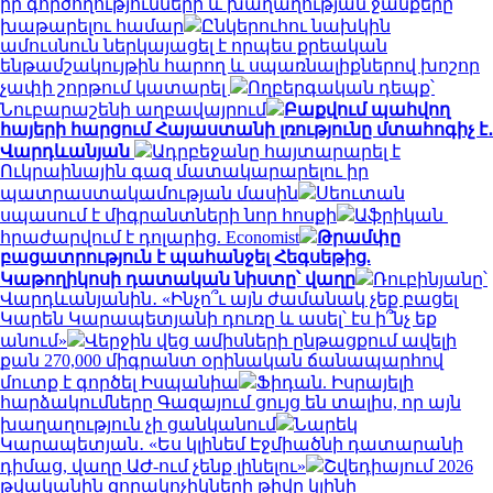
իր գործողությունների և խաղաղության ջանքերը
խաթարելու համար
Ընկերուհու նախկին
ամուսնուն ներկայացել է որպես քրեական
ենթամշակույթին հարող և սպառնալիքներով խոշոր
չափի շորթում կատարել
Ողբերգական դեպք՝
Նուբարաշենի աղբավայրում
Բաքվում պահվող
հայերի հարցում Հայաստանի լռությունը մտահոգիչ է․
Վարդևանյան
Ադրբեջանը հայտարարել է
Ուկրաինային գազ մատակարարելու իր
պատրաստակամության մասին
Սեուտան
սպասում է միգրանտների նոր հոսքի
Աֆրիկան ​​
հրաժարվում է դոլարից. Economist
Թրամփը
բացատրություն է պահանջել Հեգսեթից.
Կաթողիկոսի դատական նիստը՝ վաղը
Ռուբինյանը՝
Վարդևանյանին․ «Ինչո՞ւ այն ժամանակ չեք բացել
Կարեն Կարապետյանի դուռը և ասել՝ էս ի՞նչ եք
անում»
Վերջին վեց ամիսների ընթացքում ավելի
քան 270,000 միգրանտ օրինական ճանապարհով
մուտք է գործել Իսպանիա
Ֆիդան. Իսրայելի
հարձակումները Գազայում ցույց են տալիս, որ այն
խաղաղություն չի ցանկանում
Նարեկ
Կարապետյան․ «Ես կլինեմ Էջմիածնի դատարանի
դիմաց, վաղը ԱԺ-ում չենք լինելու»
Շվեդիայում 2026
թվականին զորակոչիկների թիվը կլինի