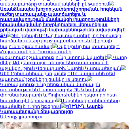
ամենաբարձրը տասնամյակների ընթացքում
Առանձնապես խոշոր չափերով շորթման, հոգեկան
ուժեղ տառապանք պատճառելու և
դատավարության մասնակցի լիազորությունների
իրականացմանը խոչընդոտելու վերաբերյալ
քրեական վարույթի նախաքննությունն ավարտվել է.
ՔԿ
Թուրքիայի ԱԳՆ-ը հայտարարել է, որ Իսրայելի
հարձակումները լուրջ սպառնալիք են Սիրիայի
կայունության համար
Օվերչուկը հայտարարել է՝
Հայաստանի և Ռուսաստանի
առևտրաշրջանառությունը կտրուկ նվազել է
Վաղը
մենք ԱԺ չենք գալու, գնալու ենք դատարան՝ ի
աջակցություն Վեհափառի. Նարեկ Կարապետյան
Մեծ Բրիտանիան ընդլայնել է Ռուսաստանի դեմ
պատժամիջոցների ցանկը 19 կետով
Կառավարությունը հերթական մաքսային
արտոնությունն է տրամադրել ՊԵԿ նախկին
փոխնախարարի և Պոլիտեխնիկի ռեկտորի հետ
կապվող ընկերությանը
Մեքսիկացի տիկտոկերը
սպանվել է ուղիղ եթերում
#ՈՒՂԻՂ․ Նարեկ
Կարապետյանի ճեպազրույցը
Ամբողջ լրահոսը »