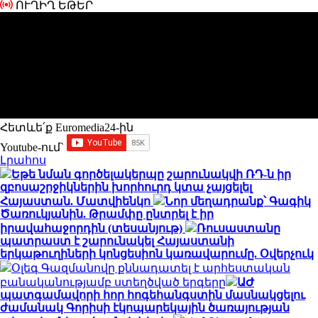
ՈՒՂԻՂ ԵԹԵՐ
Հետևե՛ք Euromedia24-ին
Youtube-ում`
Լրահոս
Եթե նման գործելակերպը շարունակվի ՌԴ-ն իր
զբոսաշրջիկներին խորհուրդ կտա չայցելել
Հայաստան. Մատվիենկո
Նոր մեղադրանք՝ Գագիկ
Ծառուկյանին. Թրամփը ընտրել է իր
իրավահաջորդին (տեսանյութ)
Ռուսաստանը
պատրաստ է շարունակել Հայաստանի
երկաթուղիների կոնցեսիոն կառավարումը. Օվերչուկ
Օլեգ Գազմանովը քննադատել է արհեստական
բանականությամբ ստեղծված երգերը
ԱԺ
պատգամավորի հոր հոգեհանգստին մասնակցելու
ժամանակ Գորիսի էկոպարեկային ծառայության