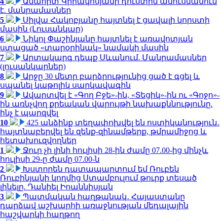
4
Անահիտ Կիրակոսյանի դուստրն ամուսնանում
է. մանրամասներ
5
Սիլվա Հակոբյանը հայտնել է ցավալի կորստի
մասին (Լուսանկար)
6
Նիկոլ Փաշինյանը հայտնել է առավոտյան
ստացած «տարօրինակ» նամակի մասին
7
Արտակարգ դեպք Սևանում. Մանրամասներ
(լուսանկարներ)
8
Արջը 30 մետր բարձրությունից ցած է գցել և
սպանել կաթոլիկ սարկավագին
9
Ավարտվել է «Գող Բջե»-ին, «Տեցիկ»-ին ու «Գոջո»-
ին առնչվող քրեական վարույթի նախաքննությունը.
ինչ է պարզվել
10
425 անձինք տեղափոխվել են ոստիկանություն․
հայտնաբերվել են զենք-զինամթերք, թմրամիջոց և
հետախուզվողներ
1
Ջուր չի լինի հուլիսի 28-ին ժամը 07.00-ից մինչև
հուլիսի 29-ը ժամը 07.00-ն
2
Խստորեն դատապարտում եմ Ռուբեն
Ռուբինյանի կողմից Ստամբուլում թուրք տեսած
լինելը. Դանիել Իոաննիսյան
3
Պատմական հաղթանակ․ Հայաստանը
դարձավ աշխարհի առաջնության մեդալային
հաշվարկի հաղթող