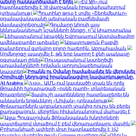
պետը հանկարծամահ է եղել
«Էմ Ջի»-ում
հայտնաբերվել է 38 վարչական իրավախախտում
(տեսանյութ)
Պուտինը թույլ է տվել «Շերեմետևո»
օդանավակայանի պետական բաժնեմասի
մասնավորեցումը
Գումարը կհոսի այս
կենդանակերպի նշանների ձեռքը. ո՞վ կհարստանա
Լեհաստանում կբացեն Եվրոպայում Աստվածամոր
ամենաբարձր արձանը
Ազատություն Բաքվի
բանտերում գտնվող բոլոր հայերին․ Աբրահամյան
Սոմնոլոգը պատմել է, թե երբ կարող է քնի պակասը
օգտակար լինել
Ռուսաստանում կստեղծվի
ադամանդների հղկման արդյունաբերական
կլաստեր
Իրանն ու Օմանը համաձայնել են վերսկսել
Հորմուզի նեղուցով իրականացվող նավարկությունը․
Al Arabiya
Axios․ ԱՄՆ-ում կասկածի տակ են դրել
Թրամփի խոստացած «ոսկե դարի» տնտեսական
ծրագրերը
Տավուշի պարեկները հայտնաբերել են
անկանոն երթևեկող «Նիվան» (տեսանյութ)
Փրկարարներն աղբակույտի տակից դուրս են բերել
քաղաքացուն․ վերջինս հիվանդանոցում մահացել է
Ալլա Պուգաչովան ֆինանսական խնդիրների
պատճառով մտածում է բեմ վերադառնալու մասին
Բրիտանիայի ափերի մոտ հայտնաբերվել է 162
տարվա վաղեմության Guinness գարեջուր
«Օձուն»