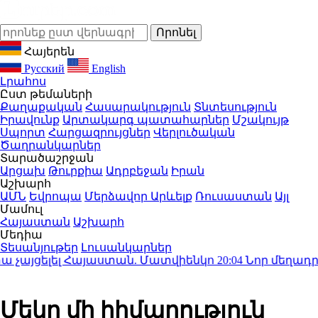
Հայերեն
Русский
English
Լրահոս
Ըստ թեմաների
Քաղաքական
Հասարակություն
Տնտեսություն
Իրավունք
Արտակարգ պատահարներ
Մշակույթ
Սպորտ
Հարցազրույցներ
Վերլուծական
Ծաղրանկարներ
Տարածաշրջան
Արցախ
Թուրքիա
Ադրբեջան
Իրան
Աշխարհ
ԱՄՆ
Եվրոպա
Մերձավոր Արևելք
Ռուսաստան
Այլ
Մամուլ
Հայաստան
Աշխարհ
Մեդիա
Տեսանյութեր
Լուսանկարներ
չայցելել Հայաստան. Մատվիենկո
20:04
Նոր մեղադրանք
Մեկը մի հիմարություն