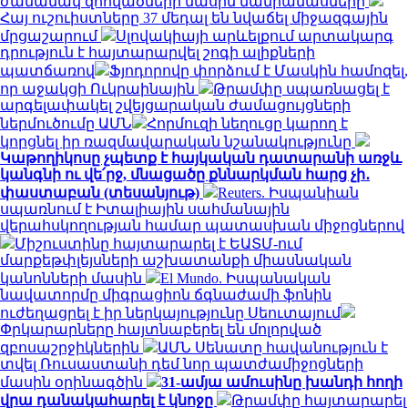
ժամանակ զոհվածների մասին մանրամասները
Հայ ուշուիստները 37 մեդալ են նվաճել միջազգային
մրցաշարում
Սլովակիայի արևելքում արտակարգ
դրություն է հայտարարվել շոգի ալիքների
պատճառով
Ֆյոդորովը փորձում է Մասկին համոզել,
որ աջակցի Ուկրաինային
Թրամփը սպառնացել է
արգելափակել շվեյցարական ժամացույցների
ներմուծումը ԱՄՆ
Հորմուզի նեղուցը կարող է
կորցնել իր ռազմավարական նշանակությունը
Կաթողիկոսը չպետք է հայկական դատարանի առջև
կանգնի ու վե՛րջ, մնացածը քննարկման հարց չի․
փաստաբան (տեսանյութ)
Reuters. Իսպանիան
սպառնում է Իտալիային սահմանային
վերահսկողության համար պատասխան միջոցներով
Միշուստինը հայտարարել է ԵԱՏՄ-ում
մարքեթփլեյսների աշխատանքի միասնական
կանոնների մասին
El Mundo. Իսպանական
նավատորմը միգրացիոն ճգնաժամի ֆոնին
ուժեղացրել է իր ներկայությունը Սեուտայում
Փրկարարները հայտնաբերել են մոլորված
զբոսաշրջիկներին
ԱՄՆ Սենատը հավանություն է
տվել Ռուսաստանի դեմ նոր պատժամիջոցների
մասին օրինագծին
31-ամյա ամուսինը խանդի հողի
վրա դանակահարել է կնոջը
Թրամփը հայտարարել