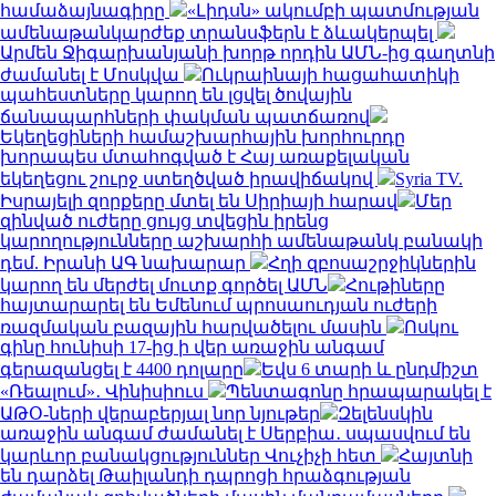
համաձայնագիրը
«Լիդսն» ակումբի պատմության
ամենաթանկարժեք տրանսֆերն է ձևակերպել
Արմեն Ջիգարխանյանի խորթ որդին ԱՄՆ-ից գաղտնի
ժամանել է Մոսկվա
Ուկրաինայի հացահատիկի
պահեստները կարող են լցվել ծովային
ճանապարհների փակման պատճառով
Եկեղեցիների համաշխարհային խորհուրդը
խորապես մտահոգված է Հայ առաքելական
եկեղեցու շուրջ ստեղծված իրավիճակով
Syria TV.
Իսրայելի զորքերը մտել են Սիրիայի հարավ
Մեր
զինված ուժերը ցույց տվեցին իրենց
կարողությունները աշխարհի ամենաթանկ բանակի
դեմ. Իրանի ԱԳ նախարար
Հղի զբոսաշրջիկներին
կարող են մերժել մուտք գործել ԱՄՆ
Հութիները
հայտարարել են Եմենում պրոսաուդյան ուժերի
ռազմական բազային հարվածելու մասին
Ոսկու
գինը հունիսի 17-ից ի վեր առաջին անգամ
գերազանցել է 4400 դոլարը
Եվս 6 տարի և ընդմիշտ
«Ռեալում»․ Վինիսիուս
Պենտագոնը հրապարակել է
ԱԹՕ-ների վերաբերյալ նոր նյութեր
Զելենսկին
առաջին անգամ ժամանել է Սերբիա․ սպասվում են
կարևոր բանակցություններ Վուչիչի հետ
Հայտնի
են դարձել Թաիլանդի դպրոցի հրաձգության