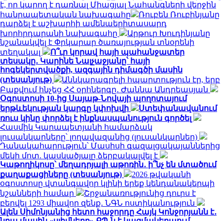
է, որ կարող է դառնալ Միացյալ Նահանգների վերջին
հանրապետական ​​նախագահը
Ռուբեն Ռուբինյանը
դարձել է աշխարհի ամենաերիտասարդ
խորհրդարանի նախագահը
Արթուր Խուդինյանը
նշանակվել է Փրկարար ծառայության տնօրենի
տեղակալ
Ո՞ւր կորավ հայի պահանջատեր
տեսակը․ Կարինե Նալչաջյանը՝ հայի
հոգեկերտվածքի, ազգային դիմագծի մասին
(տեսանյութ)
Աննկարագրելի հպարտություն էր, երբ
Բաքվում հնչեց ՀՀ օրհներգը․ Ժաննա Անդրեասյան
Օգոստոսի 10-ից Սայաթ-Նովայի պողոտայում
երթևեկության կարգը կփոխվի
Ստեփանավանում
ռուս կինը փորձել է ինքնասպանություն գործել
Հասմիկ Կարապետյանի համարձակ
լուսանկարները՝ լողավազանից (լուսանկարներ)
Դանակահարություն՝ Մասիսի գազալցակայաններից
մեկի մոտ. կասկածյալը ձերբակալվել է
Կաթողիկոսը՝ մեղադրյալի աթոռին․ ի՞նչ են մտածում
քաղաքացիները (տեսանյութ)
2026 թվականի
օգոստոսը վտանգավոր կլինի երեք կենդանակերպի
նշանների համար
Շրջանառությունից դուրս է
բերվել 1293 միավոր զենք․ ՆԳՆ ոստիկանություն
Ալեն Սիմոնյանից հետո հաջորդը Հայկ Կոնջորյանն է․
նրա մասին «սլիվները» ՔՊ-ն է կազմակերպում