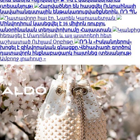
(տեսանյութ)
Հարվածներ են հասցվել Ուկրաինայի
նավահանգստային ենթակառուցվածքներին. ՌԴ ՊՆ
Դատավորը հայ էր․ Նարեկ Կարապետյան
Մինվոդիում կասեցվել է 16 միլիոն ռուբլու
անօրինական տեղափոխումը Հայաստան
Կյանքից
հեռացել է Մադոննայի և այլ աստղերի հետ
աշխատած Ուիլյամ Օրբիթը
ՌԴ-ն «Իսկանդերով»
խոցել է զինվորական գնացքը.Վեհափառի գործով
դատավորն ինքնաբացարկ հայտնեց (տեսանյութ)
Ամբողջ լրահոսը »