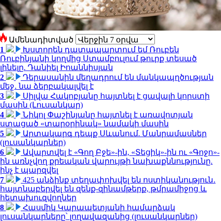
Ամենադիտված
1
Խստորեն դատապարտում եմ Ռուբեն
Ռուբինյանի կողմից Ստամբուլում թուրք տեսած
լինելը. Դանիել Իոաննիսյան
2
Դերասանին մեղադրում են մանկապղծության
մեջ․ նա ձերբակալվել է
3
Սիլվա Հակոբյանը հայտնել է ցավալի կորստի
մասին (Լուսանկար)
4
Նիկոլ Փաշինյանը հայտնել է առավոտյան
ստացած «տարօրինակ» նամակի մասին
5
Արտակարգ դեպք Սևանում. Մանրամասներ
(լուսանկարներ)
6
Ավարտվել է «Գող Բջե»-ին, «Տեցիկ»-ին ու «Գոջո»-
ին առնչվող քրեական վարույթի նախաքննությունը.
ինչ է պարզվել
7
425 անձինք տեղափոխվել են ոստիկանություն․
հայտնաբերվել են զենք-զինամթերք, թմրամիջոց և
հետախուզվողներ
8
Հասմիկ Կարապետյանի համարձակ
լուսանկարները՝ լողավազանից (լուսանկարներ)