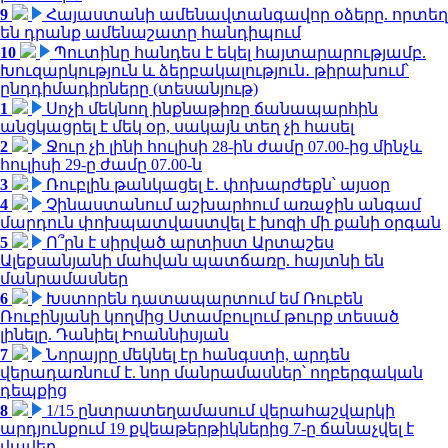
9
Հայաստանի ամենավտանգավոր օձերը. որտեղ
են դրանք ամենաշատը հանդիպում
10
Պուտինը հանդես է եկել հայտարարությամբ.
Խուզարկություն և ձերբակալություն․ թիրախում՝
ընդդիմադիրները (տեսանյութ)
1
Սոչի մեկնող ինքնաթիռը ճանապարհին
անցկացրել է մեկ օր, սակայն տեղ չի հասել
2
Ջուր չի լինի հուլիսի 28-ին ժամը 07.00-ից մինչև
հուլիսի 29-ը ժամը 07.00-ն
3
Ռուբլին թանկացել է․ փոխարժեքն՝ այսօր
4
Չինաստանում աշխարհում առաջին անգամ
մարդուն փոխպատվաստվել է խոզի մի քանի օրգան
5
Ո՞րն է սիրված արտիստ Արտաշես
Ալեքսանյանի մահվան պատճառը. հայտնի են
մանրամասներ
6
Խստորեն դատապարտում եմ Ռուբեն
Ռուբինյանի կողմից Ստամբուլում թուրք տեսած
լինելը. Դանիել Իոաննիսյան
7
Նորայրը մեկնել էր հանգստի, արդեն
վերադառնում է. նոր մանրամասներ՝ ողբերգական
դեպքից
8
1/15 ընտրատեղամասում վերահաշվարկի
արդյունքում 19 քվեաթերթիկներից 7-ը ճանաչվել է
վավեր