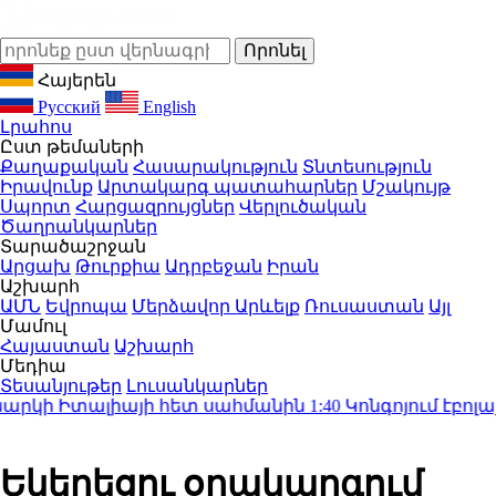
Հայերեն
Русский
English
Լրահոս
Ըստ թեմաների
Քաղաքական
Հասարակություն
Տնտեսություն
Իրավունք
Արտակարգ պատահարներ
Մշակույթ
Սպորտ
Հարցազրույցներ
Վերլուծական
Ծաղրանկարներ
Տարածաշրջան
Արցախ
Թուրքիա
Ադրբեջան
Իրան
Աշխարհ
ԱՄՆ
Եվրոպա
Մերձավոր Արևելք
Ռուսաստան
Այլ
Մամուլ
Հայաստան
Աշխարհ
Մեդիա
Տեսանյութեր
Լուսանկարներ
ի Իտալիայի հետ սահմանին
1:40
Կոնգոյում էբոլայի 
Եկեղեցու օրակարգում