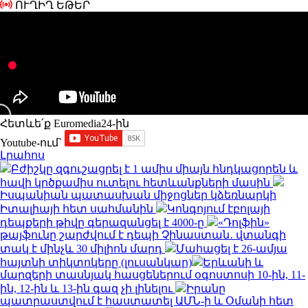
ՈՒՂԻՂ ԵԹԵՐ
Հետևե՛ք Euromedia24-ին
Youtube-ում`
Լրահոս
Բժիշկը զգուշացրել է 1 ամիս միայն հնդկացորեն և
հավի կրծքամիս ուտելու հետևանքների մասին
Իսպանիան պատասխան միջոցներ կձեռնարկի
Իտալիայի հետ սահմանին
Կոնգոյում էբոլայի
դեպքերի թիվը գերազանցել է 4000-ը
«Դոլֆին»
թայֆունը շարժվում է դեպի Չինաստան․ վտանգի
տակ է մինչև 30 միլիոն մարդ
Մահացել է 26-ամյա
հայտնի տիկտոկերը (լուսանկար)
Երևանի և
մարզերի տասնյակ հասցեներում օգոստոսի 10-ին, 11-
ին, 12-ին և 13-ին գազ չի լինելու
Իրանը
պատրաստվում է հաստատել ԱՄՆ-ի և Օմանի հետ