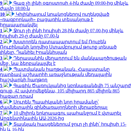
9
Գազ չի լինի օգոստոսի 4-ին ժամը 09:00-ից մինչև
ժամը 18:00-ն
10
Կիլիկիայում կրակոցներով ուղեկցված
«ռազբորկայի» բացառիկ տեսանյութ է
հրապարակվել
1
Ջուր չի լինի հուլիսի 28-ին ժամը 07.00-ից մինչև
հուլիսի 29-ը ժամը 07.00-ն
2
Խստորեն դատապարտում եմ Ռուբեն
Ռուբինյանի կողմից Ստամբուլում թուրք տեսած
լինելը. Դանիել Իոաննիսյան
3
Դերասանին մեղադրում են մանկապղծության
մեջ․ նա ձերբակալվել է
4
Պատմական հաղթանակ․ Հայաստանը
դարձավ աշխարհի առաջնության մեդալային
հաշվարկի հաղթող
5
Գագիկ Ծառուկյանից կբռնագանձվի 75 անշարժ
գույք, 42 ավտոմեքենա, 105 միլիարդ 865 միլիոն 865
հազար դրամ
6
Սուրեն Պապիկյանի նոր հրամանը՝
ժամկետային զինծառայողների վերաբերյալ
7
10 միլիոն երկրպագու պահանջում է վտարել
Արգենտինային ԱԱ-2026-ից
8
Տասնյակ հասցեներում ջուր չի լինի՝ հուլիսի 15-
ին և 16-ին