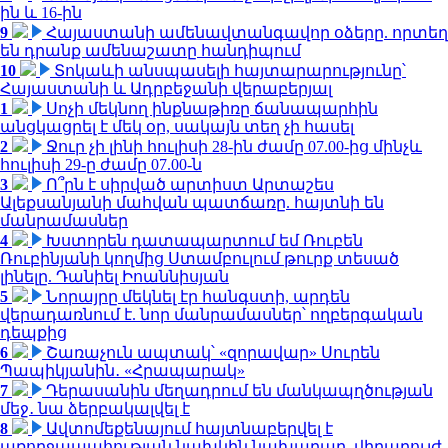
ին և 16-ին
9
Հայաստանի ամենավտանգավոր օձերը. որտեղ
են դրանք ամենաշատը հանդիպում
10
Տոկաևի անսպասելի հայտարարությունը՝
Հայաստանի և Ադրբեջանի վերաբերյալ
1
Սոչի մեկնող ինքնաթիռը ճանապարհին
անցկացրել է մեկ օր, սակայն տեղ չի հասել
2
Ջուր չի լինի հուլիսի 28-ին ժամը 07.00-ից մինչև
հուլիսի 29-ը ժամը 07.00-ն
3
Ո՞րն է սիրված արտիստ Արտաշես
Ալեքսանյանի մահվան պատճառը. հայտնի են
մանրամասներ
4
Խստորեն դատապարտում եմ Ռուբեն
Ռուբինյանի կողմից Ստամբուլում թուրք տեսած
լինելը. Դանիել Իոաննիսյան
5
Նորայրը մեկնել էր հանգստի, արդեն
վերադառնում է. նոր մանրամասներ՝ ողբերգական
դեպքից
6
Շառաչուն ապտակ՝ «զորավար» Սուրեն
Պապիկյանին․ «Հրապարակ»
7
Դերասանին մեղադրում են մանկապղծության
մեջ․ նա ձերբակալվել է
8
Ավտոմեքենայում հայտնաբերվել է
առողջապահության նախկին նախարար, վիրաբույժ