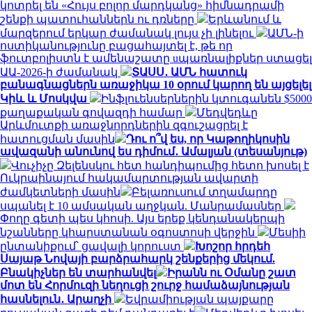
կոտրել են «Հույս բոլոր մարդկանց» հիմնադրամի
շենքի պատուհաններն ու դռները
Երևանում և
մարզերում երկար ժամանակ լույս չի լինելու
ԱՄՆ-ի
ոստիկանությունը բացահայտել է, թե որ
ֆուտբոլիստն է ամենաշատը uպառնալիքներ ստացել
ԱԱ-2026-ի ժամանակ
ՏԱՍՍ․ ԱՄՆ հատուկ
բանագնացներն առաջիկա 10 օրում կարող են այցելել
Կիև և Մոսկվա
Ինֆլուենսերներին կտուգանեն $5000
քաղաքական գովազդի համար
Մեդվեդևը
Արևմուտքի առաջնորդներին զգուշացրել է
հատուցման մասին
Դու ո՞վ ես, որ Կաթողիկոսին
ավազանի անունով ես դիմում․ Ամալյան (տեսանյութ)
Վուչիչը Զելենսկու հետ հանդիպումից հետո խոսել է
Ուկրաինայում հակամարտության ավարտի
ժամկետների մասին
Բելառուսում տղամարդը
սպանել է 10 ամսական աղջկան. Մանրամասներ
Փողը գետի պես կհոսի. Այս երեք կենդանակերպի
նշանները կհարստանան օգոստոսի վերջին
Մեսիի
ընտանիքում՝ ցավալի կորուստ
Խոշոր հրդեհ
Սայաթ Նովայի բարձրահարկ շենքերից մեկում.
Բնակիչներ են տարհանվել
Իրանն ու Օմանը շատ
մոտ են Հորմուզի նեղուցի շուրջ համաձայնության
հասնելուն․ Արաղչի
Եվրամիության պայքարը