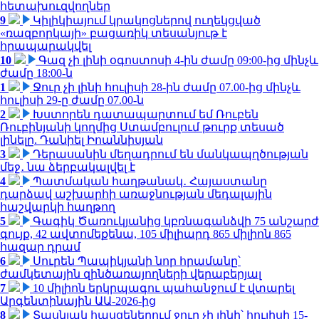
հետախուզվողներ
9
Կիլիկիայում կրակոցներով ուղեկցված
«ռազբորկայի» բացառիկ տեսանյութ է
հրապարակվել
10
Գազ չի լինի օգոստոսի 4-ին ժամը 09:00-ից մինչև
ժամը 18:00-ն
1
Ջուր չի լինի հուլիսի 28-ին ժամը 07.00-ից մինչև
հուլիսի 29-ը ժամը 07.00-ն
2
Խստորեն դատապարտում եմ Ռուբեն
Ռուբինյանի կողմից Ստամբուլում թուրք տեսած
լինելը. Դանիել Իոաննիսյան
3
Դերասանին մեղադրում են մանկապղծության
մեջ․ նա ձերբակալվել է
4
Պատմական հաղթանակ․ Հայաստանը
դարձավ աշխարհի առաջնության մեդալային
հաշվարկի հաղթող
5
Գագիկ Ծառուկյանից կբռնագանձվի 75 անշարժ
գույք, 42 ավտոմեքենա, 105 միլիարդ 865 միլիոն 865
հազար դրամ
6
Սուրեն Պապիկյանի նոր հրամանը՝
ժամկետային զինծառայողների վերաբերյալ
7
10 միլիոն երկրպագու պահանջում է վտարել
Արգենտինային ԱԱ-2026-ից
8
Տասնյակ հասցեներում ջուր չի լինի՝ հուլիսի 15-