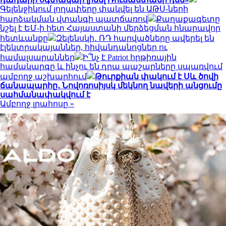
Գելենջիկում լողափերը փակվել են ԱԹՍ-ների
հարձակման վտանգի պատճառով
Քաղաքագետը
նշել է ԵՄ-ի հետ Հայաստանի մերձեցման հնարավոր
հետևանքը
Զելենսկի․ ՌԴ հարվածները ավերել են
էլեկտրակայաններ, հիվանդանոցներ ու
համալսարաններ
Ի՞նչ է Patriot հրթիռային
համակարգը և ինչու են դրա պաշարները սպառվում
ամբողջ աշխարհում
Թուրքիան փակում է Սև ծովի
ճանապարհը․ Նովոռոսիյսկ մեկնող նավերի անցումը
սահմանափակվում է
Ամբողջ լրահոսը »