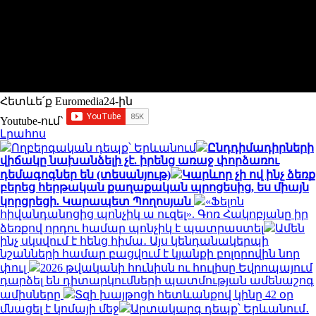
Հետևե՛ք Euromedia24-ին
Youtube-ում`
Լրահոս
Ողբերգական դեպք՝ Երևանում
Ընդդիմադիրների
վիճակը նախանձելի չէ. իրենց առաջ փորձառու
դեմագոգներ են (տեսանյութ)
Կարևոր չի ով ինչ ձեռք
բերեց հերթական քաղաքական պրոցեսից, ես միայն
կորցրեցի. Կարապետ Պողոսյան
«Ֆելոն
հիվանդանոցից պոնչիկ ա ուզել». Գոռ Հակոբյանը իր
ձեռքով որդու համար պոնչիկ է պատրաստել
Ամեն
ինչ սկսվում է հենց հիմա․ Այս կենդանակերպի
նշանների համար բացվում է կյանքի բոլորովին նոր
փուլ
2026 թվականի հունիսն ու հուլիսը Եվրոպայում
դարձել են դիտարկումների պատմության ամենաշոգ
ամիսները
Տզի խայթոցի հետևանքով կինը 42 օր
մնացել է կոմայի մեջ
Արտակարգ դեպք՝ Երևանում․