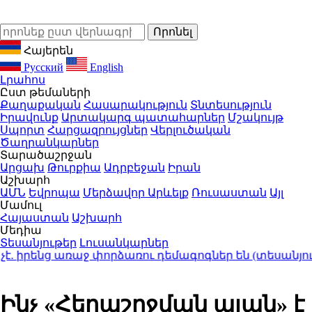
Հայերեն
Русский
English
Լրահոս
Ըստ թեմաների
Քաղաքական
Հասարակություն
Տնտեսություն
Իրավունք
Արտակարգ պատահարներ
Մշակույթ
Սպորտ
Հարցազրույցներ
Վերլուծական
Ծաղրանկարներ
Տարածաշրջան
Արցախ
Թուրքիա
Ադրբեջան
Իրան
Աշխարհ
ԱՄՆ
Եվրոպա
Մերձավոր Արևելք
Ռուսաստան
Այլ
Մամուլ
Հայաստան
Աշխարհ
Մեդիա
Տեսանյութեր
Լուսանկարներ
իրենց առաջ փորձառու դեմագոգներ են (տեսանյութ)
Ինչ «Հեղաշրջման պլան» է