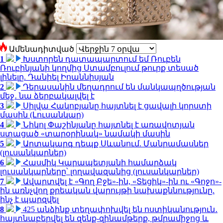
Ամենադիտված
1
Խստորեն դատապարտում եմ Ռուբեն
Ռուբինյանի կողմից Ստամբուլում թուրք տեսած
լինելը. Դանիել Իոաննիսյան
2
Դերասանին մեղադրում են մանկապղծության
մեջ․ նա ձերբակալվել է
3
Սիլվա Հակոբյանը հայտնել է ցավալի կորստի
մասին (Լուսանկար)
4
Նիկոլ Փաշինյանը հայտնել է առավոտյան
ստացած «տարօրինակ» նամակի մասին
5
Արտակարգ դեպք Սևանում. Մանրամասներ
(լուսանկարներ)
6
Հասմիկ Կարապետյանի համարձակ
լուսանկարները՝ լողավազանից (լուսանկարներ)
7
Ավարտվել է «Գող Բջե»-ին, «Տեցիկ»-ին ու «Գոջո»-
ին առնչվող քրեական վարույթի նախաքննությունը.
ինչ է պարզվել
8
425 անձինք տեղափոխվել են ոստիկանություն․
հայտնաբերվել են զենք-զինամթերք, թմրամիջոց և