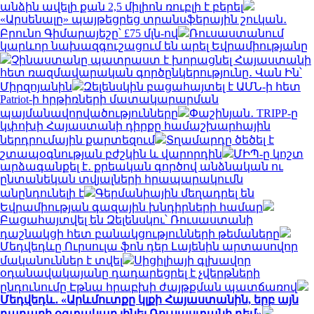
անձին ավելի քան 2,5 միլիոն ռուբլի է բերել
«Արսենալը» պայթեցրեց տրանսֆերային շուկան․
Բրունո Գիմարայեշը՝ £75 մլն-ով
Ռուսաստանում
կարևոր նախազգուշացում են արել Եվրամիությանը
Չինաստանը պատրաստ է խորացնել Հայաստանի
հետ ռազմավարական գործընկերությունը․ Վան Ին՝
Միրզոյանին
Զելենսկին բացահայտել է ԱՄՆ-ի հետ
Patriot-ի հրթիռների մատակարարման
պայմանավորվածությունները
Փաշինյան․ TRIPP-ը
կփոխի Հայաստանի դիրքը համաշխարհային
ներդրումային քարտեզում
Տղամարդը ծեծել է
շտապօգնության բժշկին և վարորդին
ՄԻՊ-ը կոշտ
արձագանքել է․ քրեական գործով անձնական ու
ընտանեկան տվյալների հրապարակումն
անընդունելի է
Գերմանիային մեղադրել են
Եվրամիության գազային խնդիրների համար
Բացահայտվել են Զելենսկու՝ Ռուսաստանի
դաշնակցի հետ բանակցությունների թեմաները
Մեդվեդևը Ուրսուլա ֆոն դեր Լայենին արտասովոր
մականուններ է տվել
Սիցիլիայի գլխավոր
օդանավակայանը դադարեցրել է չվերթների
ընդունումը Էթնա հրաբխի ժայթքման պատճառով
Մեդվեդև․ «Արևմուտքը կլքի Հայաստանին, երբ այն
դադարի օգտակար լինել Ռուսաստանի դեմ»