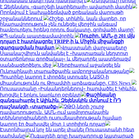
ռուսական գազի դեմ դանդաղել է
Մեդվեդևը խոսել
է Զելենսկու «գարշելի կարիերայի» ավարտի մասին
Որոնվում է նախաձեռնված քրեական վարույթի
շրջանակներում
Հիշեք, տիկին․ կան մայրեր, որ
հնարավորություն չեն ունեցել վերջին անգամ
համբուրելու իրենց որդու ճակատը. զոհվածի մայրը՝
ՔՊ-ական պատգամավորին
Ռուբիո․ ԱՄՆ-ը 201 մլն
դոլար է հատկացրել TRIPP-ի և Միջին միջանցքի
զարգացման համար
Վրաստանի վարչապետը
Սաակաշվիլուն անվանել է «խայտառակ կեղտոտ
օտարերկրյա գործակալ» և մեղադրել պատերազմ
սանձազերծելու մեջ
Սերբիայում աջակցել են
Ուկրաինայի տարածքային ամբողջականությանը
Պուտինը կարող է փորձել ստուգել ՆԱՏՕ-ի
միասնությունն ու Թրամփի արձագանքը. CBS News
Ռուսաստանը «Իսկանդերներով» հարվածել է Կիևին․
խոցվել է երկու կարևոր օբյեկտ
Փաշինյանը
զանգահարել է Ալիևին. Զելենսկին մտնում է ՌԴ
դաշնակցի «տարածք»
ՉԹՕ-ների շուրջ
դավադրություն․ ԱՄՆ-ում այլմոլորակային
տեխնոլոգիաների ուսումնասիրության համար
կարող էր ծախսվել մոտ 1 տրիլիոն դոլար
Էստոնիայում կոչ են արել փակել Ռուսաստանի հետ
սահմանը
Ուգալդեի գոլը խաղադրույք կատարած