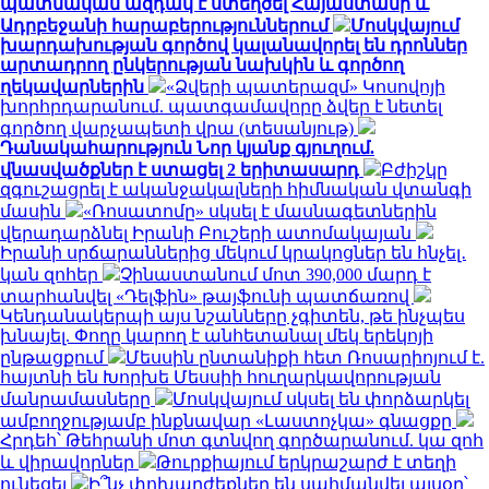
պատմական ազդակ է ստեղծել Հայաստանի և
Ադրբեջանի հարաբերություններում
Մոսկվայում
խարդախության գործով կալանավորել են դրոններ
արտադրող ընկերության նախկին և գործող
ղեկավարներին
«Ձվերի պատերազմ» Կոսովոյի
խորհրդարանում. պատգամավորը ձվեր է նետել
գործող վարչապետի վրա (տեսանյութ)
Դանակահարություն Նոր կյանք գյուղում.
վնասվածքներ է ստացել 2 երիտասարդ
Բժիշկը
զգուշացրել է ականջակալների հիմնական վտանգի
մասին
«Ռոսատոմը» սկսել է մասնագետներին
վերադարձնել Իրանի Բուշերի ատոմակայան
Իրանի սրճարաններից մեկում կրակոցներ են հնչել․
կան զոհեր
Չինաստանում մոտ 390,000 մարդ է
տարհանվել «Դելֆին» թայֆունի պատճառով
Կենդանակերպի այս նշանները չգիտեն, թե ինչպես
խնայել. Փողը կարող է անհետանալ մեկ երեկոյի
ընթացքում
Մեսսին ընտանիքի հետ Ռոսարիոյում է.
հայտնի են Խորխե Մեսսիի հուղարկավորության
մանրամասները
Մոսկվայում սկսել են փորձարկել
ամբողջությամբ ինքնավար «Լաստոչկա» գնացքը
Հրդեհ՝ Թեհրանի մոտ գտնվող գործարանում. կա զոհ
և վիրավորներ
Թուրքիայում երկրաշարժ է տեղի
ունեցել
Ի՞նչ փոխարժեքներ են սահմանվել այսօր՝