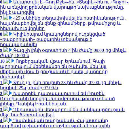
6
Ավարտվել է «Գող Բջե»-ին, «Տեցիկ»-ին ու «Գոջո»-
ին առնչվող քրեական վարույթի նախաքննությունը.
ինչ է պարզվել
7
425 անձինք տեղափոխվել են ոստիկանություն․
հայտնաբերվել են զենք-զինամթերք, թմրամիջոց և
հետախուզվողներ
8
Կիլիկիայում կրակոցներով ուղեկցված
«ռազբորկայի» բացառիկ տեսանյութ է
հրապարակվել
9
Գազ չի լինի օգոստոսի 4-ին ժամը 09:00-ից մինչև
ժամը 18:00-ն
10
Ողբերգական վթար Երևանում․ Գայի
պողոտայում մեքենաներ են բախվել, մեկ այլ
մեքենայի վրա էլ ցուցանակ է ընկել. վարորդը
մահացել է
1
Ջուր չի լինի հուլիսի 28-ին ժամը 07.00-ից մինչև
հուլիսի 29-ը ժամը 07.00-ն
2
Խստորեն դատապարտում եմ Ռուբեն
Ռուբինյանի կողմից Ստամբուլում թուրք տեսած
լինելը. Դանիել Իոաննիսյան
3
Դերասանին մեղադրում են մանկապղծության
մեջ․ նա ձերբակալվել է
4
Պատմական հաղթանակ․ Հայաստանը
դարձավ աշխարհի առաջնության մեդալային