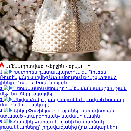
Ամենադիտված
1
Խստորեն դատապարտում եմ Ռուբեն
Ռուբինյանի կողմից Ստամբուլում թուրք տեսած
լինելը. Դանիել Իոաննիսյան
2
Դերասանին մեղադրում են մանկապղծության
մեջ․ նա ձերբակալվել է
3
Սիլվա Հակոբյանը հայտնել է ցավալի կորստի
մասին (Լուսանկար)
4
Նիկոլ Փաշինյանը հայտնել է առավոտյան
ստացած «տարօրինակ» նամակի մասին
5
Հասմիկ Կարապետյանի համարձակ
լուսանկարները՝ լողավազանից (լուսանկարներ)