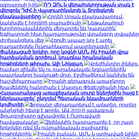
օգոստոսի 9-ին
ՌԴ ԶՈւ-ն վերահսկողության տակ է
վերցրել ԴԺՀ-ի Վասյուտինսկոյե և Տորեցկոյե
բնակավայրերը
Հրդեհ Սոլակ բնակավայրում․
կանխվել է հրդեհի տարածումը
Նեթանյահուի
խորհրդականներին մեղադրել են Կատարին՝
Եգիպտոսի հետ խաղաղությունը վտանգող տվյալներ
փոխանցելու մեջ
Հռոմի պապը կոչ է արել
դադարեցնել Ուկրաինայում պատերազմը
Ցանկացած երկիր, որը կօգնի ԱՄՆ-ին Իրանի վրա
հարձակման գործում, կդառնա իրանական
հրթիռների թիրախ. Ալի Նիկզադ
Վրեժխնդիր լինելու
համար զինվել են ու դարանակալել եղբայրներին
պատկանող խանութի մոտ. Էջմիածնում կանխել են
հաշվեհարդարը
Իրանի գերագույն առաջնորդ
Խամենեին հանդիպել է Մասուդ Փեզեշքիանի հետ
Հայաստանյայց առաքելական սուրբ եկեղեցին հայց է
ներկայացրել՝ ընդդեմ Պետական եկամուտների
կոմիտեի
Ֆորլանը վերադառնում է այնտեղ, որտեղ
անջնջելի հետք է թողել․ ԱԱ-2010-ի լավագույն
ֆուտբոլիստը գլխավորել է Ուրուգվայի
հավաքականը
Զելենսկին հայտարարել է, որ շատ
երկրներ դեմ են ուկրաինական բալիստիկ
հրթիռներին
Իրանի բանակ․ ԱՄՆ-ն ստիպված կլինի