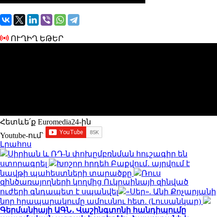
ՈՒՂԻՂ ԵԹԵՐ
Հետևե՛ք Euromedia24-ին
Youtube-ում`
Լրահոս
Սիրիան և ՌԴ-ն փոխըմբռնման հուշագիր են
ստորագրել
Խոշոր հրդեհ Բաքվում․ այրվում է
նավթի պահեստների տարածքը
Ռուս
զինծառայողների կողմից Ուկրաինայի զինված
ուժերի գնդապետ է սպանվել
«Սեր». Անի Քոչարյանի
նոր հրապարակումը ամուսնու հետ. (Լուսանկար)
Գերմանիայի ԱԳՆ․ Վաշինգտոնի հանդիպումը