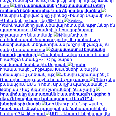
հաշվի նստել Հորմուզի նեղուցի նոր իրողությունների
հետ
Նոր մանրամասներ Դաշտավանում տեղի
ունեցած ծեծկռտուքից. Կան ձերբակալվածներ
Մեսսիին նվիրված գոլը չփրկեց «Ինտեր Մայամիին»․
«Մոնտերեյը» հաղթեց 90+7-ին
Reuters․
Դեմոկրատները լայնածավալ հետաքննություններ են
պատրաստում Թրամփի և նրա գործարար
շրջապատի նկատմամբ
Ֆինլանդիայի
սահմանապահ ծառայությունը միգրանտների
անօրինական տեղափոխման խոշոր միջազգային
ցանց է բացահայտել
Հայաստանում եղանակը
կտրուկ կփոխվի
Բավական երկար ժամանակով
հրաժեշտ կտանք +35°C-ից բարձր
ջերմաստիճաններին. Ազիզյան
Իրանը
հրապարակել Մոջթաբա Խամենեիի առաջին
տեսանյութը (տեսանյութ)
Մեսսին վերադարձել է
Ռոսարիո՝ հորը վերջին հրաժեշտը տալու
Մենք չենք
բանակցում ԱՄՆ-ի հետ․ Արաղչին պարզաբանել է
Թեհրան–Վաշինգտոն շփումների ձևաչափը
Իրավիճակը վատագույնն է պատերազմի սկզբից ի
վեր․ Ուկրաինայում ահազանգում են ՀՕՊ-ի
խնդիրների մասին
Նոր Ախուրյան, Նոր Կյանք,
Կառնուտ և Քեթի․ դպրոցական ճանապարհների
համար՝ 314 մլն դրամ
ԱՄՆ Սենատ է ներկայացվել