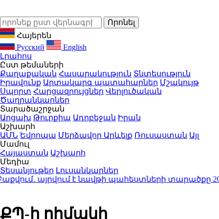
Հայերեն
Русский
English
Լրահոս
Ըստ թեմաների
Քաղաքական
Հասարակություն
Տնտեսություն
Իրավունք
Արտակարգ պատահարներ
Մշակույթ
Սպորտ
Հարցազրույցներ
Վերլուծական
Ծաղրանկարներ
Տարածաշրջան
Արցախ
Թուրքիա
Ադրբեջան
Իրան
Աշխարհ
ԱՄՆ
Եվրոպա
Մերձավոր Արևելք
Ռուսաստան
Այլ
Մամուլ
Հայաստան
Աշխարհ
Մեդիա
Տեսանյութեր
Լուսանկարներ
վում․ այրվում է նավթի պահեստների տարածքը
20:30
ՔՊ-ի ոհմակի