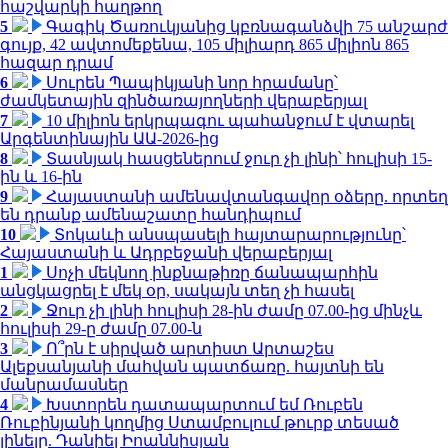
հաշվարկի հաղթող
5
Գագիկ Ծառուկյանից կբռնագանձվի 75 անշարժ
գույք, 42 ավտոմեքենա, 105 միլիարդ 865 միլիոն 865
հազար դրամ
6
Սուրեն Պապիկյանի նոր հրամանը՝
ժամկետային զինծառայողների վերաբերյալ
7
10 միլիոն երկրպագու պահանջում է վտարել
Արգենտինային ԱԱ-2026-ից
8
Տասնյակ հասցեներում ջուր չի լինի՝ հուլիսի 15-
ին և 16-ին
9
Հայաստանի ամենավտանգավոր օձերը. որտեղ
են դրանք ամենաշատը հանդիպում
10
Տոկաևի անսպասելի հայտարարությունը՝
Հայաստանի և Ադրբեջանի վերաբերյալ
1
Սոչի մեկնող ինքնաթիռը ճանապարհին
անցկացրել է մեկ օր, սակայն տեղ չի հասել
2
Ջուր չի լինի հուլիսի 28-ին ժամը 07.00-ից մինչև
հուլիսի 29-ը ժամը 07.00-ն
3
Ո՞րն է սիրված արտիստ Արտաշես
Ալեքսանյանի մահվան պատճառը. հայտնի են
մանրամասներ
4
Խստորեն դատապարտում եմ Ռուբեն
Ռուբինյանի կողմից Ստամբուլում թուրք տեսած
լինելը. Դանիել Իոաննիսյան