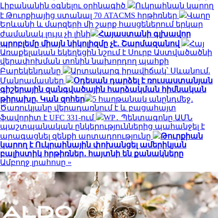
Լիբանանին օգնելու օրինագիծ
Ուկրաինան կարող
է Թուրքիայից ստանալ 70 ATACMS հրթիռներ
Վաղը
Երևանի և մարզերի մի շարք հասցեներում երկար
ժամանակ լույս չի լինի
Հայաստանի գլխավոր
պրոբլեմը միայն նիկոլիզմը չէ․ Շարմազանով
Հայ
Առաքելական եկեղեցին նշում է Սուրբ Աստվածածնի
վերափոխման տոնին նախորդող պահքի
Բարեկենդանը
Արտակարգ իրավիճակ՝ Սևանում.
Մանրամասներ
Օդեսան դարձել է ռուսաստանյան
գիշերային զանգվածային հարձակման հիմնական
թիրախը. Կան զոհեր
5 հաղթանակ անընդմեջ․
Ծառուկյանը վերադառնում է և բացահայտ
ֆավորիտ է UFC 331-ում
WP․ Պենտագոնը ԱՄՆ
պաշտպանական ընկերություններից պահանջել է
արագացնել զենքի արտադրությունը
Թուրքիան
կարող է Ուկրաինային փոխանցել ամերիկյան
բալիստիկ հրթիռներ․ հայտնի են քանակները
Ամբողջ լրահոսը »