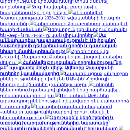
արժողությամբ վիճակախաղի տոմս է նետել
աղբանոցը
Ջուր հավաքեք․ բազմաթիվ
հասցեներում ջուր չի լինելու
Քննարկվել է
Կառավարության 2026–2031 թվականների ծրագրի
նախագիծը
Երիտասարդ ֆուտբոլիստը մահացել է
խաղի ժամանակ
Գեղարքունիքի մարզում բախվել
են «Jeep»-ն ու «Ford»-ը. կան վիրավորներ
Սա
աննախադեպ խայտառակություն է. Մելիքյանը՝
Կաթողիկոսի դեմ քրեական գործի և դատական
նիստի մասին (տեսանյութ)
Հրդեհ է բռնկվել
Երևանի Զաքարիա Քանաքեռցու փողոցի տներից
մեկում
Հանձնվել թուրքական ողորմածությա՞նը,
թե՞ պայքարել մինչև վերջ. Ավետիք Չալաբյանի
ուղերձը կալանավայրից
Նավագնացության խոշոր
ընկերությունները դիմել են ՄԱԿ-ին՝ Հորմուզի
նեղուցում վճարներ չգանձելու կոչով
Լոնդոնի
կենտրոնում դանակով զինված կինը հարձակվել է
չորս տղամարդու վրա
Ռուսական ԱԹՍ-ներ
արտադրող ընկերության ղեկավարի դեմ մահափորձ
է կատարվել
Լայպցիգի օդանավակայանում
«անհայտ պայթուցիկ սարքով դրոն». սկսվել է
հետաքննությունը
Զգուշացե՛ք կեղծ էջերից և
առցանց խարդախություններից, նպատակը՝
բանկային տվյալներին տիրանալն է (լուսանկար)