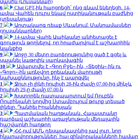
մասին (Լուսանկար)
6
Chat GPT-ին հարցրեցի՝ ոնց գնամ եկեղեցի. 14-
ամյա Վահեն դուրս եկավ ոստիկանության բաժնից
(տեսանյութ)
7
Արտակարգ դեպք Սևանում. Մանրամասներ
(լուսանկարներ)
8
14-ամյա Վահե Ապիկյանը անհետացել է
գրություն թողնելով, որ հրաժարվում է աշխարհիկ
կյանքից
9
Արջը 30 մետր բարձրությունից ցած է գցել և
սպանել կաթոլիկ սարկավագին
10
Ավարտվել է «Գող Բջե»-ին, «Տեցիկ»-ին ու
«Գոջո»-ին առնչվող քրեական վարույթի
նախաքննությունը. ինչ է պարզվել
1
Ջուր չի լինի հուլիսի 28-ին ժամը 07.00-ից մինչև
հուլիսի 29-ը ժամը 07.00-ն
2
Խստորեն դատապարտում եմ Ռուբեն
Ռուբինյանի կողմից Ստամբուլում թուրք տեսած
լինելը. Դանիել Իոաննիսյան
3
Պատմական հաղթանակ․ Հայաստանը
դարձավ աշխարհի առաջնության մեդալային
հաշվարկի հաղթող
4
ՀՀ-ում ԱՄՆ դեսպանատնից լավ լուր․ նոր
հնարավորություններ՝ հայ զինվորականների համար