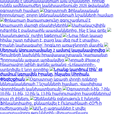
անվանել է կենդանակերպի այն նշանները, որոնք
ունեն ամենաուժեղ կանխատեսումը 2026 թվականի
օգոստոսի համար
Օգոստոսի ֆինանսական
հորոսկոպը՝ բոլոր կենդանակերպի նշանների համար
Փրկարար ծառայությունը զգուշացնում է
Արարատի մարզի բնակիչներին
Սահակաշվիլին
դժգոհել է բանտային պայմաններից․ ինչ է նա գրել
Սպանություն՝ ուղիղ եթերում
«Նրա հետ կապը
հիմա շատ դժվար է, բայց նա մեզ ուժ է տալիս».
Իրանի նախագահը` հոգևոր առաջնորդի մասին
Սեդրակ Առուստամյանը 2 ամսով կալանավորվեց
Գյումրեցի նախկին իրավապաշտպան Կարապետ
Պողոսյանն ազատ արձակվեց
Կորած iPhone-ը
հնարավոր կլինի գտնել առանց «Լոկատորի»․
ստեղծվել է նոր գործիք
Նրանք կարծում էին՝ 48
ժամում կգրավեն Իրանը, ինչպես Սիրիան.
Փեզեշքիան
Օգոստոսը կբացի փողի դռները
կենդանակերպի 7 նշանների համար. Վասիլիսա
Վոլոդինայի կանխատեսումը
Օգոստոսի 6-ին, 7-ին,
10-ին, 11-ին, 12-ին և 13-ին հարյուրավոր հասցեներում
լույս չի լինելու
Զելենսկին օգնություն է խնդրել
Ֆինլանդիայից․ քննարկվել է Ուկրաինայի ՀՕՊ-ի
ուժեղացումը
ԱՄՆ-ը ազդակներ է տվել
պարտավորություններին վերադառնալու