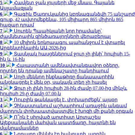
5
Համլետ ջան լույսերի մեջ մնաս. Գայանե
Ասլամազյան
6
Գագիկ Ծառուկյանից կբռնագանձվի 75 անշարժ
գույք, 42 ավտոմեքենա, 105 միլիարդ 865 միլիոն 865
հազար դրամ
7
Սուրեն Պապիկյանի նոր հրամանը՝
ժամկետային զինծառայողների վերաբերյալ
8
10 միլիոն երկրպագու պահանջում է վտարել
Արգենտինային ԱԱ-2026-ից
9
Տասնյակ հասցեներում ջուր չի լինի՝ հուլիսի 15-
ին և 16-ին
10
Հայաստանի ամենավտանգավոր օձերը.
որտեղ են դրանք ամենաշատը հանդիպում
1
Սոչի մեկնող ինքնաթիռը ճանապարհին
անցկացրել է մեկ օր, սակայն տեղ չի հասել
2
Ջուր չի լինի հուլիսի 28-ին ժամը 07.00-ից մինչև
հուլիսի 29-ը ժամը 07.00-ն
3
Ռուբլին թանկացել է․ փոխարժեքն՝ այսօր
4
Չինաստանում աշխարհում առաջին անգամ
մարդուն փոխպատվաստվել է խոզի մի քանի օրգան
5
Ո՞րն է սիրված արտիստ Արտաշես
Ալեքսանյանի մահվան պատճառը. հայտնի են
մանրամասներ
6
Նորայրը մեկնել էր հանգստի, արդեն