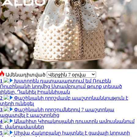
Ամենադիտված
1
Խստորեն դատապարտում եմ Ռուբեն
Ռուբինյանի կողմից Ստամբուլում թուրք տեսած
լինելը. Դանիել Իոաննիսյան
2
Փաշինյանի որոշմամբ պաշտոնանկություն է
տեղի ունեցել
3
Փաշինյանի որոշումներով 7 պաշտոնյա
ազատվել է պաշտոնից
4
Անահիտ Կիրակոսյանի դուստրն ամուսնանում
է. մանրամասներ
5
Սիլվա Հակոբյանը հայտնել է ցավալի կորստի