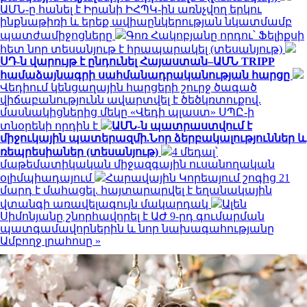
ԱՄՆ-ը հանել է Իրանի ԻՀՊԿ-ին առնչվող երկու
ինքնաթիռի և երեք ավիաընկերության նկատմամբ
պատժամիջոցները
Գոռ Հակոբյանը որդու՝ Ֆելիքսի
հետ նոր տեսանյութ է հրապարակել (տեսանյութ)
ՍԴ-ն վարույթ է ընդունել Հայաստան–ԱՄՆ TRIPP
համաձայնագրի սահմանադրականության հարցը
Վեդիում կենցաղային հարցերի շուրջ ծագած
վիճաբանությունն ավարտվել է ծեծկռտուքով.
մասնակիցներից մեկը «Վեդի պլաստ» ՍՊԸ-ի
տնօրենի որդին է
ԱՄՆ-ն պատրաստվում է
միջուկային պատերազմի.Նոր ձերբակալություններ և
ռեպրեսիաներ (տեսանյութ)
4 մեդալ՝
մաթեմատիկական միջազգային ուսանողական
օլիմպիադայում
Հարավային Կորեայում շոգից 21
մարդ է մահացել. հայտարարվել է եղանակային
վտանգի առավելագույն մակարդակ
Ալեն
Սիմոնյանը շնորհավորել է ԱԺ 9-րդ գումարման
պատգամավորներին և նոր նախագահությանը
Ամբողջ լրահոսը »