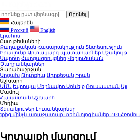
Հայերեն
Русский
English
Լրահոս
Ըստ թեմաների
Քաղաքական
Հասարակություն
Տնտեսություն
Իրավունք
Արտակարգ պատահարներ
Մշակույթ
Սպորտ
Հարցազրույցներ
Վերլուծական
Ծաղրանկարներ
Տարածաշրջան
Արցախ
Թուրքիա
Ադրբեջան
Իրան
Աշխարհ
ԱՄՆ
Եվրոպա
Մերձավոր Արևելք
Ռուսաստան
Այլ
Մամուլ
Հայաստան
Աշխարհ
Մեդիա
Տեսանյութեր
Լուսանկարներ
ից մինչև առաջատար տեխնոլոգիաներ
2:00
Հռոմում ավ
Կոտայքի մարզում