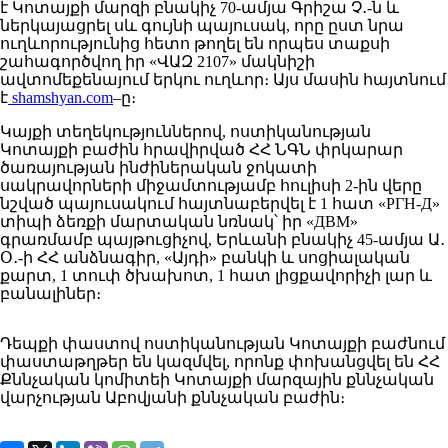
է Կոտայքի մարզի բնակիչ 70-ամյա Գրիշա Չ․-ն և
ներկայացրել սև գույնի պայուսակ, որը ըստ նրա
ուղևորությունից հետո թողել են որպես տաքսի
շահագործվող իր «ՎԱԶ 2107» մակնիշի
ավտոմեքենայում երկու ուղևոր։ Այս մասին հայտնում
է
shamshyan.com
–ը։
Կայքի տեղեկություններով, ոստիկանության
Կոտայքի բաժին հրավիրված ՀՀ ՆԳՆ փրկարար
ծառայության ինժիներական ջոկատի
սակրավորների միջամտությամբ հուլիսի 2-ին վերը
նշված պայուսակում հայտնաբերվել է 1 հատ «РГН-Д»
տիպի ձեռքի մարտական նռնակ՝ իր «ДВМ»
գրառմամբ պայթուցիչով, Երևանի բնակիչ 45-ամյա Ա․
Օ․-ի ՀՀ անձնագիր, «Այդի» բանկի և սոցիալական
քարտ, 1 տուփ ծխախոտ, 1 հատ լիցքավորիչի լար և
բանալիներ։
Դեպքի փաստով ոստիկանության Կոտայքի բաժնում
փաստաթղթեր են կազմվել, որոնք փոխանցվել են ՀՀ
Քննչական կոմիտեի Կոտայքի մարզային քննչական
վարչության Աբովյանի քննչական բաժին։