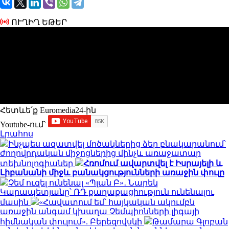
ՈՒՂԻՂ ԵԹԵՐ
Հետևե՛ք Euromedia24-ին
Youtube-ում`
Լրահոս
Ինչպես ազատվել մոծակներից ձեր բնակարանում՝
ժողովրդական միջոցներից մինչև առաջատար
տեխնոլոգիաներ
Հռոմում ավարտվել է Իսրայելի և
Լիբանանի միջև բանակցությունների առաջին փուլը
Չեմ ուզել ունենալ «Պլան Բ»․ Նարեկ
Կարապետյանը՝ ՌԴ քաղաքացիություն ունենալու
մասին
«Հավատում եմ՝ հայկական ակումբն
առաջին անգամ կխաղա Չեմպիոնների լիգայի
հիմնական փուլում». Բերեզովսկի
Թամարա Գլոբան