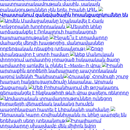
պատրաստակամության մասին, սակայն
բանակցություններ չեն եղել. Իրանի ԱԳՆ
Վրաստանում զանգվածային հոսանքազրկումներ են
Արմեն Մամաջանյանը նշանակվել է Հայկ
Կոնջորյանի խորհրդական
Մեսսիի կինը
արձագանքել է Ռոնալդուի հարսնացուի
հայտարարությանը
Ինչպե՞ս է տղամարդը
մահացել մեղվի խայթոցից. մանրամասներ
ողբերգական դեպքից (տեսանյութ)
Շոգը
վտանգավոր է սրտի համար
Ալեք Մանուկյան
փողոցում արմատից չորացած հսկայական ծառը
արմատից պոկվել և ընկել է «Mazda»-ի վրա
Իրանի
արտաքին գործերի նախարարը պաշտոնական
այցով կմեկնի Պակիստան
Հուսանք՝ Հորմուզի շուրջ
խաղաղ հանգուցալուծումը կկայանա․ Արտակ
Զաքարյան
Մեծ Բրիտանիայում մի թոշակառու
գերազանցել է ինքնաթիռի թևի վրա քայլելու ռեկորդը
Արմատական տրամադրություններ ունեցող
իսրայելցի վերաբնակ կանանց խումբն
ապօրինաբար հատել է Լիբանանի սահմանը
Դերասան Կարո Հովհաննիսյանն ու կինը պարզել են
երեխայի սեռը (տեսանյութ)
Իտալիայում
տղամարդը սխալմամբ մեկ միլիոն եվրո