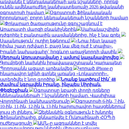
անվանել է կենդանակերպի այն նշանները, որոնք
ունեն ամենաուժեղ կանխատեսումը 2026 թվականի
օգոստոսի համար
Օգոստոսի ֆինանսական
հորոսկոպը՝ բոլոր կենդանակերպի նշանների համար
Փրկարար ծառայությունը զգուշացնում է
Արարատի մարզի բնակիչներին
Սահակաշվիլին
դժգոհել է բանտային պայմաններից․ ինչ է նա գրել
Սպանություն՝ ուղիղ եթերում
«Նրա հետ կապը
հիմա շատ դժվար է, բայց նա մեզ ուժ է տալիս».
Իրանի նախագահը` հոգևոր առաջնորդի մասին
Սեդրակ Առուստամյանը 2 ամսով կալանավորվեց
Գյումրեցի նախկին իրավապաշտպան Կարապետ
Պողոսյանն ազատ արձակվեց
Կորած iPhone-ը
հնարավոր կլինի գտնել առանց «Լոկատորի»․
ստեղծվել է նոր գործիք
Նրանք կարծում էին՝ 48
ժամում կգրավեն Իրանը, ինչպես Սիրիան.
Փեզեշքիան
Օգոստոսը կբացի փողի դռները
կենդանակերպի 7 նշանների համար. Վասիլիսա
Վոլոդինայի կանխատեսումը
Օգոստոսի 6-ին, 7-ին,
10-ին, 11-ին, 12-ին և 13-ին հարյուրավոր հասցեներում
լույս չի լինելու
Զելենսկին օգնություն է խնդրել
Ֆինլանդիայից․ քննարկվել է Ուկրաինայի ՀՕՊ-ի
ուժեղացումը
ԱՄՆ-ը ազդակներ է տվել
պարտավորություններին վերադառնալու