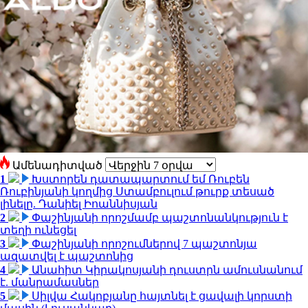
Ամենադիտված
1
Խստորեն դատապարտում եմ Ռուբեն
Ռուբինյանի կողմից Ստամբուլում թուրք տեսած
լինելը. Դանիել Իոաննիսյան
2
Փաշինյանի որոշմամբ պաշտոնանկություն է
տեղի ունեցել
3
Փաշինյանի որոշումներով 7 պաշտոնյա
ազատվել է պաշտոնից
4
Անահիտ Կիրակոսյանի դուստրն ամուսնանում
է. մանրամասներ
5
Սիլվա Հակոբյանը հայտնել է ցավալի կորստի