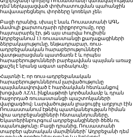
Ադրբեջանի կողմից Ռուսաստանի կառավարության
դեմ ներկայացված փոխհատուցման պահանջին
հավասարեցնելու փորձերը կոռեկտ չեն։
Բացի դրանից, սխալ է նաև Ռուսաստանի ԱԳՆ
մամուլի քարտուղարի դիրքորոշումը, որը
հայտարարել էր, թե այս տարվա հուլիսին
Ադրբեջանում 13 ռուսաստանցի քաղաքացիների
ձերբակալությունը, ենթադրաբար, ռուս-
ադրբեջանական հարաբերությունների
վատթարացման պատճառն է և որպես
հարաբերությունների բարելավման պայման առաջ
քաշել է նրանց ազատ արձակումը։
Հայտնի է, որ ռուս-ադրբեջանական
հարաբերություններում լարվածությունը
պայմանավորված է հարձակման հետևանքով
խոցված AZAL ինքնաթիռի կործանմամբ և դրան
հաջորդած ռուսաստանցի պաշտոնյաների
վարքագծով։ Լարվածության լրացուցիչ աղբյուր էին
Ռուսաստանում էթնիկ պատկանելության հիման
վրա ադրբեջանցիների հետապնդումները,
Եկատերինբուրգում ադրբեջանցիների ծեծն ու
սպանությունը։ Բացի դրանից, Ռուսաստանի
տարբեր պետական ​​մարմինների՝ Ադրբեջանի դեմ
ուղղված գործունեությունը ևս երկկողմ