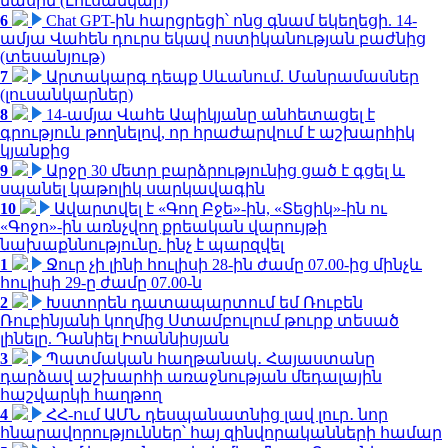
մասին (Լուսանկար)
6
Chat GPT-ին հարցրեցի՝ ոնց գնամ եկեղեցի. 14-
ամյա Վահեն դուրս եկավ ոստիկանության բաժնից
(տեսանյութ)
7
Արտակարգ դեպք Սևանում. Մանրամասներ
(լուսանկարներ)
8
14-ամյա Վահե Ապիկյանը անհետացել է
գրություն թողնելով, որ հրաժարվում է աշխարհիկ
կյանքից
9
Արջը 30 մետր բարձրությունից ցած է գցել և
սպանել կաթոլիկ սարկավագին
10
Ավարտվել է «Գող Բջե»-ին, «Տեցիկ»-ին ու
«Գոջո»-ին առնչվող քրեական վարույթի
նախաքննությունը. ինչ է պարզվել
1
Ջուր չի լինի հուլիսի 28-ին ժամը 07.00-ից մինչև
հուլիսի 29-ը ժամը 07.00-ն
2
Խստորեն դատապարտում եմ Ռուբեն
Ռուբինյանի կողմից Ստամբուլում թուրք տեսած
լինելը. Դանիել Իոաննիսյան
3
Պատմական հաղթանակ․ Հայաստանը
դարձավ աշխարհի առաջնության մեդալային
հաշվարկի հաղթող
4
ՀՀ-ում ԱՄՆ դեսպանատնից լավ լուր․ նոր
հնարավորություններ՝ հայ զինվորականների համար