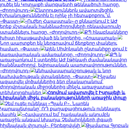
լուծել են Կոտայքի մարզպետի թեկնածուի հարցը.
«Ժողովուրդ»
Ընտրություններն ավարտվեցին,
իշխանություններին էլ ոչինչ չի հետաքրքրու՞մ.
«Փաստ»
«Ուժեղ Հայաստան»-ը քննարկում է ԱԺ
երեք մշտական հանձնաժողովների ղեկավարումը
ստանձնելու հարցը. «Ժողովուրդ»
ՔՊ հնաբնակները
խիստ հիասթափված են նորերից. «Հրապարակ»
Նոր պարտքեր են ներգրավում ճեղքերը փակելու
համար. «Փաստ»
Ալեն Սիմոնյանի ընտանիքը լքում է
կառավարական ամառանոցը. «Ժողովուրդ»
ՔՊ-ն
առաջարկում է ստեղծել ԱԺ էթիկայի ժամանակավոր
հանձնաժողով․ եվրոպական պարտավորություններ.
«Ժողովուրդ»
Անհավասարակշռության և նոր
կախվածության վտանգները. «Փաստ»
Ինչպես
ազատվել մոծակներից ձեր բնակարանում՝
ժողովրդական միջոցներից մինչև առաջատար
տեխնոլոգիաներ
Հռոմում ավարտվել է Իսրայելի և
Լիբանանի միջև բանակցությունների առաջին փուլը
Չեմ ուզել ունենալ «Պլան Բ»․ Նարեկ
Կարապետյանը՝ ՌԴ քաղաքացիություն ունենալու
մասին
«Հավատում եմ՝ հայկական ակումբն
առաջին անգամ կխաղա Չեմպիոնների լիգայի
հիմնական փուլում». Բերեզովսկի
Թամարա Գլոբան