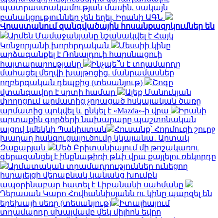
պատրաստակամության մասին, սակայն
բանակցություններ չեն եղել. Իրանի ԱԳՆ
Վրաստանում զանգվածային հոսանքազրկումներ են
Արմեն Մամաջանյանը նշանակվել է Հայկ
Կոնջորյանի խորհրդական
Մեսսիի կինը
արձագանքել է Ռոնալդուի հարսնացուի
հայտարարությանը
Ինչպե՞ս է տղամարդը
մահացել մեղվի խայթոցից. մանրամասներ
ողբերգական դեպքից (տեսանյութ)
Շոգը
վտանգավոր է սրտի համար
Ալեք Մանուկյան
փողոցում արմատից չորացած հսկայական ծառը
արմատից պոկվել և ընկել է «Mazda»-ի վրա
Իրանի
արտաքին գործերի նախարարը պաշտոնական
այցով կմեկնի Պակիստան
Հուսանք՝ Հորմուզի շուրջ
խաղաղ հանգուցալուծումը կկայանա․ Արտակ
Զաքարյան
Մեծ Բրիտանիայում մի թոշակառու
գերազանցել է ինքնաթիռի թևի վրա քայլելու ռեկորդը
Արմատական տրամադրություններ ունեցող
իսրայելցի վերաբնակ կանանց խումբն
ապօրինաբար հատել է Լիբանանի սահմանը
Դերասան Կարո Հովհաննիսյանն ու կինը պարզել են
երեխայի սեռը (տեսանյութ)
Իտալիայում
տղամարդը սխալմամբ մեկ միլիոն եվրո