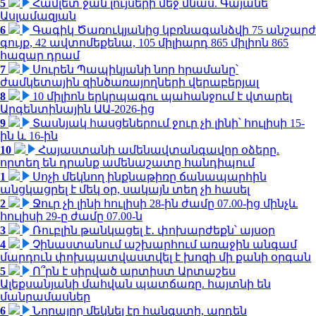
5
Համլետ ջան լույսերի մեջ մնաս. Գայանե
Ասլամազյան
6
Գագիկ Ծառուկյանից կբռնագանձվի 75 անշարժ
գույք, 42 ավտոմեքենա, 105 միլիարդ 865 միլիոն 865
հազար դրամ
7
Սուրեն Պապիկյանի նոր հրամանը՝
ժամկետային զինծառայողների վերաբերյալ
8
10 միլիոն երկրպագու պահանջում է վտարել
Արգենտինային ԱԱ-2026-ից
9
Տասնյակ հասցեներում ջուր չի լինի՝ հուլիսի 15-
ին և 16-ին
10
Հայաստանի ամենավտանգավոր օձերը.
որտեղ են դրանք ամենաշատը հանդիպում
1
Սոչի մեկնող ինքնաթիռը ճանապարհին
անցկացրել է մեկ օր, սակայն տեղ չի հասել
2
Ջուր չի լինի հուլիսի 28-ին ժամը 07.00-ից մինչև
հուլիսի 29-ը ժամը 07.00-ն
3
Ռուբլին թանկացել է․ փոխարժեքն՝ այսօր
4
Չինաստանում աշխարհում առաջին անգամ
մարդուն փոխպատվաստվել է խոզի մի քանի օրգան
5
Ո՞րն է սիրված արտիստ Արտաշես
Ալեքսանյանի մահվան պատճառը. հայտնի են
մանրամասներ
6
Նորայրը մեկնել էր հանգստի, արդեն