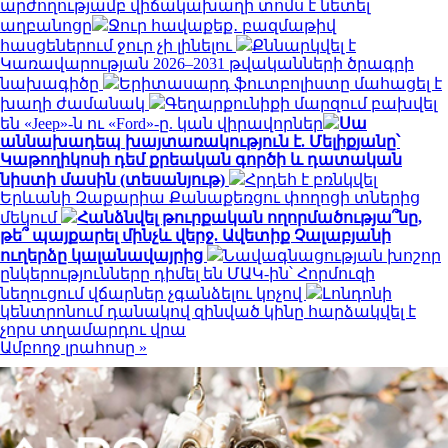
արժողությամբ վիճակախաղի տոմս է նետել
աղբանոցը
Ջուր հավաքեք․ բազմաթիվ
հասցեներում ջուր չի լինելու
Քննարկվել է
Կառավարության 2026–2031 թվականների ծրագրի
նախագիծը
Երիտասարդ ֆուտբոլիստը մահացել է
խաղի ժամանակ
Գեղարքունիքի մարզում բախվել
են «Jeep»-ն ու «Ford»-ը. կան վիրավորներ
Սա
աննախադեպ խայտառակություն է. Մելիքյանը՝
Կաթողիկոսի դեմ քրեական գործի և դատական
նիստի մասին (տեսանյութ)
Հրդեհ է բռնկվել
Երևանի Զաքարիա Քանաքեռցու փողոցի տներից
մեկում
Հանձնվել թուրքական ողորմածությա՞նը,
թե՞ պայքարել մինչև վերջ. Ավետիք Չալաբյանի
ուղերձը կալանավայրից
Նավագնացության խոշոր
ընկերությունները դիմել են ՄԱԿ-ին՝ Հորմուզի
նեղուցում վճարներ չգանձելու կոչով
Լոնդոնի
կենտրոնում դանակով զինված կինը հարձակվել է
չորս տղամարդու վրա
Ամբողջ լրահոսը »