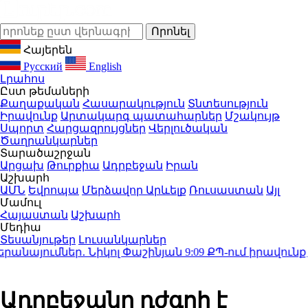
Հայերեն
Русский
English
Լրահոս
Ըստ թեմաների
Քաղաքական
Հասարակություն
Տնտեսություն
Իրավունք
Արտակարգ պատահարներ
Մշակույթ
Սպորտ
Հարցազրույցներ
Վերլուծական
Ծաղրանկարներ
Տարածաշրջան
Արցախ
Թուրքիա
Ադրբեջան
Իրան
Աշխարհ
ԱՄՆ
Եվրոպա
Մերձավոր Արևելք
Ռուսաստան
Այլ
Մամուլ
Հայաստան
Աշխարհ
Մեդիա
Տեսանյութեր
Լուսանկարներ
այումներ․ Նիկոլ Փաշինյան
9:09
ՔՊ-ում իրավունք չու
Ադրբեջանը դժգոհ է