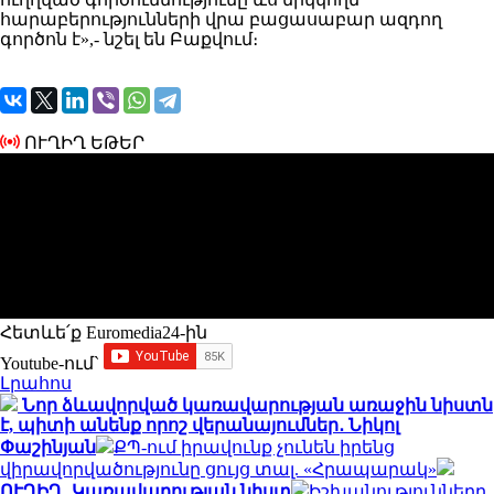
հարաբերությունների վրա բացասաբար ազդող
գործոն է»,- նշել են Բաքվում։
ՈՒՂԻՂ ԵԹԵՐ
Հետևե՛ք Euromedia24-ին
Youtube-ում`
Լրահոս
Նոր ձևավորված կառավարության առաջին նիստն
է, պիտի անենք որոշ վերանայումներ․ Նիկոլ
Փաշինյան
ՔՊ-ում իրավունք չունեն իրենց
վիրավորվածությունը ցույց տալ. «Հրապարակ»
ՈՒՂԻՂ․ Կառավարության նիստ
Իշխանությունները