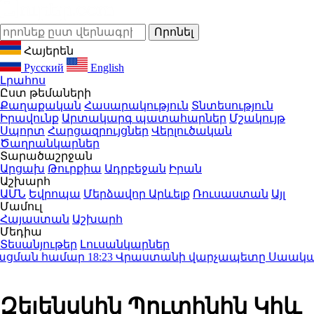
Հայերեն
Русский
English
Լրահոս
Ըստ թեմաների
Քաղաքական
Հասարակություն
Տնտեսություն
Իրավունք
Արտակարգ պատահարներ
Մշակույթ
Սպորտ
Հարցազրույցներ
Վերլուծական
Ծաղրանկարներ
Տարածաշրջան
Արցախ
Թուրքիա
Ադրբեջան
Իրան
Աշխարհ
ԱՄՆ
Եվրոպա
Մերձավոր Արևելք
Ռուսաստան
Այլ
Մամուլ
Հայաստան
Աշխարհ
Մեդիա
Տեսանյութեր
Լուսանկարներ
ացման համար
18:23
Վրաստանի վարչապետը Սաակաշվիլո
Զելենսկին Պուտինին Կիև