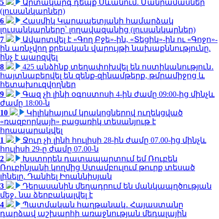
5
Արտակարգ դեպք Սևանում. Մանրամասներ
(լուսանկարներ)
6
Հասմիկ Կարապետյանի համարձակ
լուսանկարները՝ լողավազանից (լուսանկարներ)
7
Ավարտվել է «Գող Բջե»-ին, «Տեցիկ»-ին ու «Գոջո»-
ին առնչվող քրեական վարույթի նախաքննությունը.
ինչ է պարզվել
8
425 անձինք տեղափոխվել են ոստիկանություն․
հայտնաբերվել են զենք-զինամթերք, թմրամիջոց և
հետախուզվողներ
9
Գազ չի լինի օգոստոսի 4-ին ժամը 09:00-ից մինչև
ժամը 18:00-ն
10
Կիլիկիայում կրակոցներով ուղեկցված
«ռազբորկայի» բացառիկ տեսանյութ է
հրապարակվել
1
Ջուր չի լինի հուլիսի 28-ին ժամը 07.00-ից մինչև
հուլիսի 29-ը ժամը 07.00-ն
2
Խստորեն դատապարտում եմ Ռուբեն
Ռուբինյանի կողմից Ստամբուլում թուրք տեսած
լինելը. Դանիել Իոաննիսյան
3
Դերասանին մեղադրում են մանկապղծության
մեջ․ նա ձերբակալվել է
4
Պատմական հաղթանակ․ Հայաստանը
դարձավ աշխարհի առաջնության մեդալային