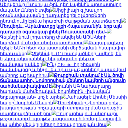
Մեդվեդևը Ուրսուլա ֆոն դեր Լայենին արտասովոր
մականուններ է տվել
Սիցիլիայի գլխավոր
օդանավակայանը դադարեցրել է չվերթների
ընդունումը Էթնա հրաբխի ժայթքման պատճառով
Մեդվեդև․ «Արևմուտքը կլքի Հայաստանին, երբ այն
դադարի օգտակար լինել Ռուսաստանի դեմ»
Գելենջիկում լողափերը փակվել են ԱԹՍ-ների
հարձակման վտանգի պատճառով
Քաղաքագետը
նշել է ԵՄ-ի հետ Հայաստանի մերձեցման հնարավոր
հետևանքը
Զելենսկի․ ՌԴ հարվածները ավերել են
էլեկտրակայաններ, հիվանդանոցներ ու
համալսարաններ
Ի՞նչ է Patriot հրթիռային
համակարգը և ինչու են դրա պաշարները սպառվում
ամբողջ աշխարհում
Թուրքիան փակում է Սև ծովի
ճանապարհը․ Նովոռոսիյսկ մեկնող նավերի անցումը
սահմանափակվում է
Իրանի ԱԳ նախարարը
հարևան մահմեդական երկրներին «իսկական
եղբայրության» կոչ է արել
Մահացել է Լիոնել Մեսսիի
հայրը՝ Խորխե Մեսսին
Ռուբինյանը շնորհավորել է
խաղաղության հռչակագրի ստորագրման առաջին
տարեդարձի առիթով
Բուլղարիայում անօդաչու
թռչող սարք է պայթել գազատարի կոմպրեսորային
կայանից մեկ կիլոմետր հեռավորության վրա