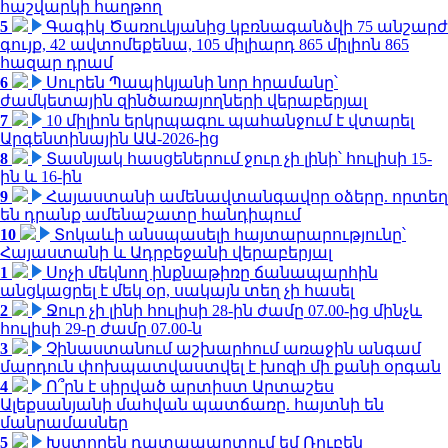
հաշվարկի հաղթող
5
Գագիկ Ծառուկյանից կբռնագանձվի 75 անշարժ
գույք, 42 ավտոմեքենա, 105 միլիարդ 865 միլիոն 865
հազար դրամ
6
Սուրեն Պապիկյանի նոր հրամանը՝
ժամկետային զինծառայողների վերաբերյալ
7
10 միլիոն երկրպագու պահանջում է վտարել
Արգենտինային ԱԱ-2026-ից
8
Տասնյակ հասցեներում ջուր չի լինի՝ հուլիսի 15-
ին և 16-ին
9
Հայաստանի ամենավտանգավոր օձերը. որտեղ
են դրանք ամենաշատը հանդիպում
10
Տոկաևի անսպասելի հայտարարությունը՝
Հայաստանի և Ադրբեջանի վերաբերյալ
1
Սոչի մեկնող ինքնաթիռը ճանապարհին
անցկացրել է մեկ օր, սակայն տեղ չի հասել
2
Ջուր չի լինի հուլիսի 28-ին ժամը 07.00-ից մինչև
հուլիսի 29-ը ժամը 07.00-ն
3
Չինաստանում աշխարհում առաջին անգամ
մարդուն փոխպատվաստվել է խոզի մի քանի օրգան
4
Ո՞րն է սիրված արտիստ Արտաշես
Ալեքսանյանի մահվան պատճառը. հայտնի են
մանրամասներ
5
Խստորեն դատապարտում եմ Ռուբեն