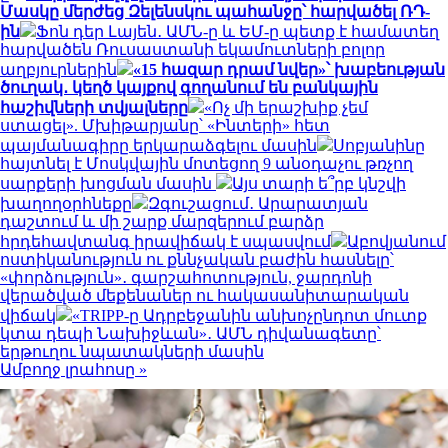
Մասկը մերժեց Զելենսկու պահանջը՝ հարվածել ՌԴ-
ին
Ֆոն դեր Լայեն․ ԱՄՆ-ը և ԵՄ-ը պետք է համատեղ
հարվածեն Ռուսաստանի եկամուտների բոլոր
աղբյուրներին
«15 հազար դրամ նվեր»՝ խաբեության
ծուղակ․ կեղծ կայքով գողանում են բանկային
հաշիվների տվյալները
«Ոչ մի երաշխիք չեմ
ստացել». Մխիթարյանը՝ «Ինտերի» հետ
պայմանագիրը երկարաձգելու մասին
Սոբյանինը
հայտնել է Մոսկվային մոտեցող 9 անօդաչու թռչող
սարքերի խոցման մասին
Այս տարի ե՞րբ կնշվի
խաղողօրհնեքը
Զգուշացում․ Արարատյան
դաշտում և մի շարք մարզերում բարձր
հրդեհավտանգ իրավիճակ է սպասվում
Աբովյանում
ոստիկանություն ու քննչական բաժին հասնելը՝
«փորձություն»․ գարշահոտություն, ջարդոնի
վերածված մեքենաներ ու հակասանիտարական
վիճակ
«TRIPP-ը Ադրբեջանին անխոչընդոտ մուտք
կտա դեպի Նախիջևան»․ ԱՄՆ դիվանագետը՝
երթուղու նպատակների մասին
Ամբողջ լրահոսը »