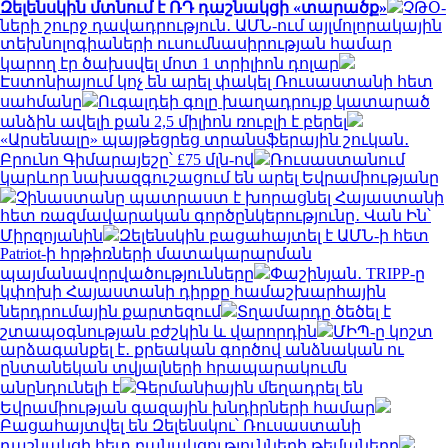
Զելենսկին մտնում է ՌԴ դաշնակցի «տարածք»
ՉԹՕ-
ների շուրջ դավադրություն․ ԱՄՆ-ում այլմոլորակային
տեխնոլոգիաների ուսումնասիրության համար
կարող էր ծախսվել մոտ 1 տրիլիոն դոլար
Էստոնիայում կոչ են արել փակել Ռուսաստանի հետ
սահմանը
Ուգալդեի գոլը խաղադրույք կատարած
անձին ավելի քան 2,5 միլիոն ռուբլի է բերել
«Արսենալը» պայթեցրեց տրանսֆերային շուկան․
Բրունո Գիմարայեշը՝ £75 մլն-ով
Ռուսաստանում
կարևոր նախազգուշացում են արել Եվրամիությանը
Չինաստանը պատրաստ է խորացնել Հայաստանի
հետ ռազմավարական գործընկերությունը․ Վան Ին՝
Միրզոյանին
Զելենսկին բացահայտել է ԱՄՆ-ի հետ
Patriot-ի հրթիռների մատակարարման
պայմանավորվածությունները
Փաշինյան․ TRIPP-ը
կփոխի Հայաստանի դիրքը համաշխարհային
ներդրումային քարտեզում
Տղամարդը ծեծել է
շտապօգնության բժշկին և վարորդին
ՄԻՊ-ը կոշտ
արձագանքել է․ քրեական գործով անձնական ու
ընտանեկան տվյալների հրապարակումն
անընդունելի է
Գերմանիային մեղադրել են
Եվրամիության գազային խնդիրների համար
Բացահայտվել են Զելենսկու՝ Ռուսաստանի
դաշնակցի հետ բանակցությունների թեմաները