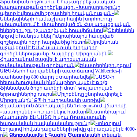
Ֆրանսիան ողջունում է հայ-ադրբեջանական
խաղաղության գործընթացը․ «Խաղաղությունը
պետք է վերածվի շոշափելի իրականության»
Եկեղեցիների համաշխարհային խորհուրդը
ահազանգում է․ մտահոգված են Հայ առաքելական
եկեղեցու շուրջ ստեղծված իրավիճակով
Զելենսկին
կոչով է հանդես եկել Ուկրաինային հասցված
գիշերային հզոր հարվածից հետո
Սլովենիան
աջակցում է ԵՄ-Հայաստան խորացող
գործընկերությանը․ Կայզերը՝ Միրզոյանին
Հրազդանում բացվել է արհեստական
բանականության գործարան
Եկատերինբուրգում
ԱԹՍ-ների հարվածների պատճառով Wildberries-ի
պահեստից 800 մարդ է տարհանվել
ՆԱՏՕ-ի
հետախուզական ինքնաթիռը սկսել է թռչել
Ֆիննական ծոցի ափերի մոտ՝ թույլատրված
երթուղիներից դուրս
Միլիբենդը շնորհավորել է
Միրզոյանին՝ ՔՊ-ի հաղթանակի առթիվ
Տղամարդուն ձերբակալել են Telegram-ում վճարովի
«աստղիկներ» ուղարկելու համար
Էստոնիայում
գնահատել են ՆԱՏՕ-ի վրա Ռուսաստանի
հարձակման հավանականությունը
Կոնգոյում
էբոլայով հիվանդացածների թիվը գերազանցել է 4000-
ը
Ձերբակալվել է Գագիկ Ծառուկյանի փեսան.