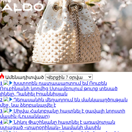
Ամենադիտված
1
Խստորեն դատապարտում եմ Ռուբեն
Ռուբինյանի կողմից Ստամբուլում թուրք տեսած
լինելը. Դանիել Իոաննիսյան
2
Դերասանին մեղադրում են մանկապղծության
մեջ․ նա ձերբակալվել է
3
Սիլվա Հակոբյանը հայտնել է ցավալի կորստի
մասին (Լուսանկար)
4
Նիկոլ Փաշինյանը հայտնել է առավոտյան
ստացած «տարօրինակ» նամակի մասին