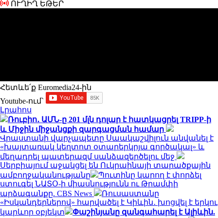
ՈՒՂԻՂ ԵԹԵՐ
Հետևե՛ք Euromedia24-ին
Youtube-ում`
Լրահոս
Ռուբիո․ ԱՄՆ-ը 201 մլն դոլար է հատկացրել TRIPP-ի
և Միջին միջանցքի զարգացման համար
Վրաստանի վարչապետը Սաակաշվիլուն անվանել է
«խայտառակ կեղտոտ օտարերկրյա գործակալ» և
մեղադրել պատերազմ սանձազերծելու մեջ
Սերբիայում աջակցել են Ուկրաինայի տարածքային
ամբողջականությանը
Պուտինը կարող է փորձել
ստուգել ՆԱՏՕ-ի միասնությունն ու Թրամփի
արձագանքը. CBS News
Ռուսաստանը
«Իսկանդերներով» հարվածել է Կիևին․ խոցվել է երկու
կարևոր օբյեկտ
Փաշինյանը զանգահարել է Ալիևին.