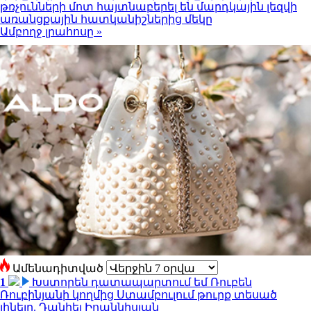
թռչունների մոտ հայտնաբերել են մարդկային լեզվի
առանցքային հատկանիշներից մեկը
Ամբողջ լրահոսը »
Ամենադիտված
1
Խստորեն դատապարտում եմ Ռուբեն
Ռուբինյանի կողմից Ստամբուլում թուրք տեսած
լինելը. Դանիել Իոաննիսյան