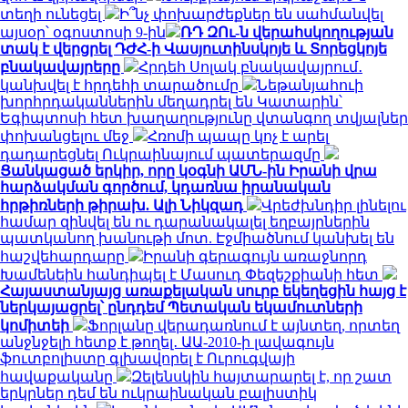
տեղի ունեցել
Ի՞նչ փոխարժեքներ են սահմանվել
այսօր՝ օգոստոսի 9-ին
ՌԴ ԶՈւ-ն վերահսկողության
տակ է վերցրել ԴԺՀ-ի Վասյուտինսկոյե և Տորեցկոյե
բնակավայրերը
Հրդեհ Սոլակ բնակավայրում․
կանխվել է հրդեհի տարածումը
Նեթանյահուի
խորհրդականներին մեղադրել են Կատարին՝
Եգիպտոսի հետ խաղաղությունը վտանգող տվյալներ
փոխանցելու մեջ
Հռոմի պապը կոչ է արել
դադարեցնել Ուկրաինայում պատերազմը
Ցանկացած երկիր, որը կօգնի ԱՄՆ-ին Իրանի վրա
հարձակման գործում, կդառնա իրանական
հրթիռների թիրախ. Ալի Նիկզադ
Վրեժխնդիր լինելու
համար զինվել են ու դարանակալել եղբայրներին
պատկանող խանութի մոտ. Էջմիածնում կանխել են
հաշվեհարդարը
Իրանի գերագույն առաջնորդ
Խամենեին հանդիպել է Մասուդ Փեզեշքիանի հետ
Հայաստանյայց առաքելական սուրբ եկեղեցին հայց է
ներկայացրել՝ ընդդեմ Պետական եկամուտների
կոմիտեի
Ֆորլանը վերադառնում է այնտեղ, որտեղ
անջնջելի հետք է թողել․ ԱԱ-2010-ի լավագույն
ֆուտբոլիստը գլխավորել է Ուրուգվայի
հավաքականը
Զելենսկին հայտարարել է, որ շատ
երկրներ դեմ են ուկրաինական բալիստիկ