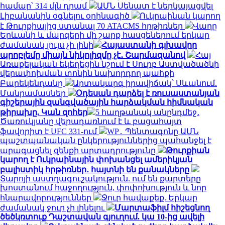
համար՝ 314 մլն դրամ
ԱՄՆ Սենատ է ներկայացվել
Լիբանանին օգնելու օրինագիծ
Ուկրաինան կարող
է Թուրքիայից ստանալ 70 ATACMS հրթիռներ
Վաղը
Երևանի և մարզերի մի շարք հասցեներում երկար
ժամանակ լույս չի լինի
Հայաստանի գլխավոր
պրոբլեմը միայն նիկոլիզմը չէ․ Շարմազանով
Հայ
Առաքելական եկեղեցին նշում է Սուրբ Աստվածածնի
վերափոխման տոնին նախորդող պահքի
Բարեկենդանը
Արտակարգ իրավիճակ՝ Սևանում.
Մանրամասներ
Օդեսան դարձել է ռուսաստանյան
գիշերային զանգվածային հարձակման հիմնական
թիրախը. Կան զոհեր
5 հաղթանակ անընդմեջ․
Ծառուկյանը վերադառնում է և բացահայտ
ֆավորիտ է UFC 331-ում
WP․ Պենտագոնը ԱՄՆ
պաշտպանական ընկերություններից պահանջել է
արագացնել զենքի արտադրությունը
Թուրքիան
կարող է Ուկրաինային փոխանցել ամերիկյան
բալիստիկ հրթիռներ․ հայտնի են քանակները
Տարոյի աստղագուշակություն. ում են քարտերը
խոստանում հաջողություն, փոփոխություն և նոր
հնարավորություններ
Ջուր հավաքեք. Երկար
ժամանակ ջուր չի լինելու
Մարտաֆիլմ հիշեցնող
ծեծկռտուք Դաշտավան գյուղում. կա 10-ից ավելի