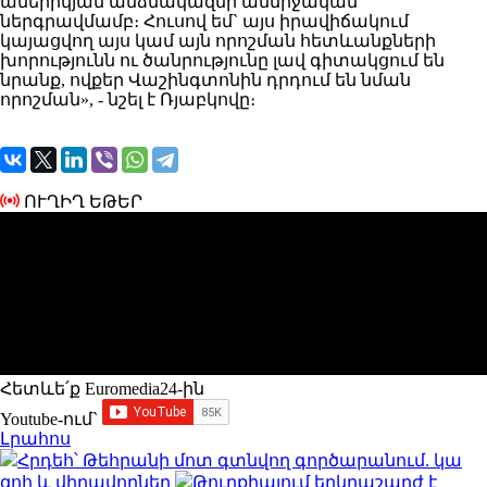
ամերիկյան անձնակազմի անմիջական
ներգրավմամբ։
Հուսով
եմ` այս իրավիճակում
կայացվող այս կամ այն որոշման հետևանքների
խորությունն ու ծանրությունը լավ գիտակցում են
նրանք, ովքեր Վաշինգտոնին դրդում են նման
որոշման», - նշել է Ռյաբկովը։
ՈՒՂԻՂ ԵԹԵՐ
Հետևե՛ք Euromedia24-ին
Youtube-ում`
Լրահոս
Հրդեհ՝ Թեհրանի մոտ գտնվող գործարանում. կա
զոհ և վիրավորներ
Թուրքիայում երկրաշարժ է