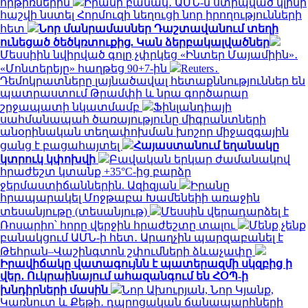
հրթիռներին
Իրանի բանակ․ ԱՄՆ-ն ստիպված կլինի
հաշվի նստել Հորմուզի նեղուցի նոր իրողությունների
հետ
Նոր մանրամասներ Դաշտավանում տեղի
ունեցած ծեծկռտուքից. Կան ձերբակալվածներ
Մեսսիին նվիրված գոլը չփրկեց «Ինտեր Մայամիին»․
«Մոնտերեյը» հաղթեց 90+7-ին
Reuters․
Դեմոկրատները լայնածավալ հետաքննություններ են
պատրաստում Թրամփի և նրա գործարար
շրջապատի նկատմամբ
Ֆինլանդիայի
սահմանապահ ծառայությունը միգրանտների
անօրինական տեղափոխման խոշոր միջազգային
ցանց է բացահայտել
Հայաստանում եղանակը
կտրուկ կփոխվի
Բավական երկար ժամանակով
հրաժեշտ կտանք +35°C-ից բարձր
ջերմաստիճաններին. Ազիզյան
Իրանը
հրապարակել Մոջթաբա Խամենեիի առաջին
տեսանյութը (տեսանյութ)
Մեսսին վերադարձել է
Ռոսարիո՝ հորը վերջին հրաժեշտը տալու
Մենք չենք
բանակցում ԱՄՆ-ի հետ․ Արաղչին պարզաբանել է
Թեհրան–Վաշինգտոն շփումների ձևաչափը
Իրավիճակը վատագույնն է պատերազմի սկզբից ի
վեր․ Ուկրաինայում ահազանգում են ՀՕՊ-ի
խնդիրների մասին
Նոր Ախուրյան, Նոր Կյանք,
Կառնուտ և Քեթի․ դպրոցական ճանապարհների