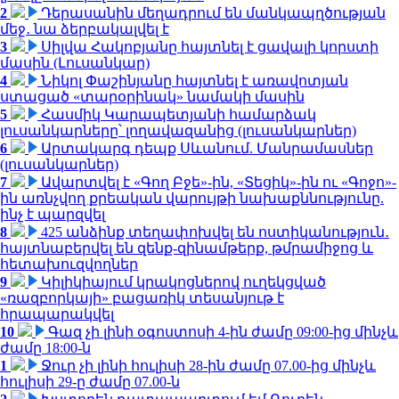
2
Դերասանին մեղադրում են մանկապղծության
մեջ․ նա ձերբակալվել է
3
Սիլվա Հակոբյանը հայտնել է ցավալի կորստի
մասին (Լուսանկար)
4
Նիկոլ Փաշինյանը հայտնել է առավոտյան
ստացած «տարօրինակ» նամակի մասին
5
Հասմիկ Կարապետյանի համարձակ
լուսանկարները՝ լողավազանից (լուսանկարներ)
6
Արտակարգ դեպք Սևանում. Մանրամասներ
(լուսանկարներ)
7
Ավարտվել է «Գող Բջե»-ին, «Տեցիկ»-ին ու «Գոջո»-
ին առնչվող քրեական վարույթի նախաքննությունը.
ինչ է պարզվել
8
425 անձինք տեղափոխվել են ոստիկանություն․
հայտնաբերվել են զենք-զինամթերք, թմրամիջոց և
հետախուզվողներ
9
Կիլիկիայում կրակոցներով ուղեկցված
«ռազբորկայի» բացառիկ տեսանյութ է
հրապարակվել
10
Գազ չի լինի օգոստոսի 4-ին ժամը 09:00-ից մինչև
ժամը 18:00-ն
1
Ջուր չի լինի հուլիսի 28-ին ժամը 07.00-ից մինչև
հուլիսի 29-ը ժամը 07.00-ն