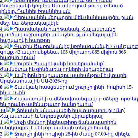
2
Խստորեն դատապարտում եմ Ռուբեն
Ռուբինյանի կողմից Ստամբուլում թուրք տեսած
լինելը. Դանիել Իոաննիսյան
3
Դերասանին մեղադրում են մանկապղծության
մեջ․ նա ձերբակալվել է
4
Պատմական հաղթանակ․ Հայաստանը
դարձավ աշխարհի առաջնության մեդալային
հաշվարկի հաղթող
5
Գագիկ Ծառուկյանից կբռնագանձվի 75 անշարժ
գույք, 42 ավտոմեքենա, 105 միլիարդ 865 միլիոն 865
հազար դրամ
6
Սուրեն Պապիկյանի նոր հրամանը՝
ժամկետային զինծառայողների վերաբերյալ
7
10 միլիոն երկրպագու պահանջում է վտարել
Արգենտինային ԱԱ-2026-ից
8
Տասնյակ հասցեներում ջուր չի լինի՝ հուլիսի 15-
ին և 16-ին
9
Հայաստանի ամենավտանգավոր օձերը. որտեղ
են դրանք ամենաշատը հանդիպում
10
Տոկաևի անսպասելի հայտարարությունը՝
Հայաստանի և Ադրբեջանի վերաբերյալ
1
Սոչի մեկնող ինքնաթիռը ճանապարհին
անցկացրել է մեկ օր, սակայն տեղ չի հասել
2
Ջուր չի լինի հուլիսի 28-ին ժամը 07.00-ից մինչև