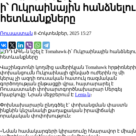
ի՝ Ուկրաինային հանձնելու
հետևանքները
Ռուսաստան
8 Հոկտեմբեր, 2025 15:27
Վաշինգտոնի
կողմից ամերիկյան Tomahawk
հրթիռների
փոխանցումն
Ուկրաինայի
զինված
ուժերին
ոչ մի
կերպ չի ազդի
ռուսական
հատուկ
ռազմական
գործողության
ընթացքի վրա
,
հայտարարել
է
Ռուսաստանի փոխարտգործնախարար Սերգեյ
Ռյաբկովը:
Նրան
մեջբերում
Է
Lenta
-ն
։
Փոխնախարարն
ընդգծել
է` փոխանցման փաստն
ինքնին կնշանակի քաղաքական իրավիճակի
որակական փոփոխություն:
«Նման համակարգերի կիրառումը
հնարավոր
է միայն