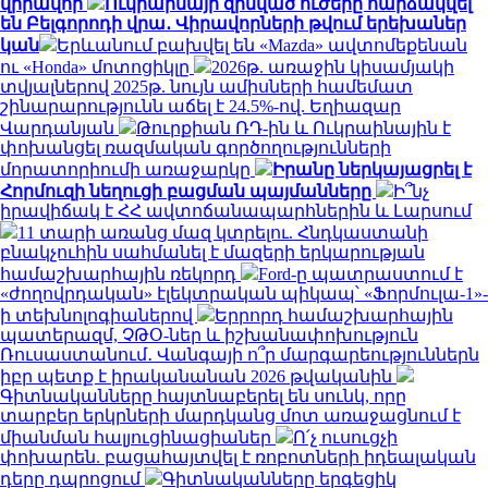
վիրավոր
Ուկրաինայի զինված ուժերը հարձակվել
են Բելգորոդի վրա․ Վիրավորների թվում երեխաներ
կան
Երևանում բախվել են «Mazda» ավտոմեքենան
ու «Honda» մոտոցիկլը
2026թ. առաջին կիսամյակի
տվյալներով 2025թ. նույն ամիսների համեմատ
շինարարությունն աճել է 24.5%-ով. Եղիազար
Վարդանյան
Թուրքիան ՌԴ-ին և Ուկրաինային է
փոխանցել ռազմական գործողությունների
մորատորիումի առաջարկը
Իրանը ներկայացրել է
Հորմուզի նեղուցի բացման պայմանները
Ի՞նչ
իրավիճակ է ՀՀ ավտոճանապարհներին և Լարսում
11 տարի առանց մազ կտրելու. Հնդկաստանի
բնակչուհին սահմանել է մազերի երկարության
համաշխարհային ռեկորդ
Ford-ը պատրաստում է
«ժողովրդական» էլեկտրական պիկապ՝ «Ֆորմուլա-1»-
ի տեխնոլոգիաներով
Երրորդ համաշխարհային
պատերազմ, ՉԹՕ-ներ և իշխանափոխություն
Ռուսաստանում․ Վանգայի ո՞ր մարգարեություններն
իբր պետք է իրականանան 2026 թվականին
Գիտնականները հայտնաբերել են սունկ, որը
տարբեր երկրների մարդկանց մոտ առաջացնում է
միանման հալյուցինացիաներ
Ո՛չ ուսուցչի
փոխարեն. բացահայտվել է ռոբոտների իդեալական
դերը դպրոցում
Գիտնականները երգեցիկ