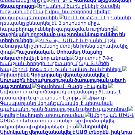
անսպասելի միջոց
#ՈՒՂԻՂ․ Վահագն Ալեքսանյանի
ճեպազրույցը
Երևանում ծառն ընկել է Հասմիկ
Խոջյանի մեքենայի վրա. նա բողոքով դիմել է
քաղաքապետարանին
Աունն ու ՀՀ-ում Լիբանանի
դեսպանը քննարկել են 2 երկրների միջև
հարաբերությունների զարգացման ուղիները
Փաշինյանի որոշմամբ պաշտոնանկություններ են
տեղի ունեցել
Al Arabiya. ԱՄՆ-ի և Իրանի միջև
անուղղակի շփումները մտել են իրենց եզրափակիչ
փուլ
Պաշտոնական․ Մոհամեդ Սալահը
տեղափոխվել է նոր ակումբ
Օգոստոսի 7-9-ը
Խանջյան փողոցի ուղետարը մինչև Տ. Մեծի
խաչմերուկ երթևեկության համար փակ է լինելու
Քրիստիննե Գրիգորյանը վերանշանակվել է
Արտաքին հետախուզության ծառայության պետի
պաշտոնում
Գյումրիում «Գազել» է այրվել
Եգիպտոսում գործազուրկ տղամարդը ձևացել է
դատավոր և գումարներ է շորթել
Արթուր
Գասպարյանը վերանշանակվել է պետական
պահպանության ծառայության պետի պաշտոնում
Այրվել է կահույքի արտադրամաս
Ամերիկյան ՄԻԱՎ/
ՁԻԱՀ-ի դեմ պատվաստանյութը փորձարկվել է
ուկրաինացի զինվորների վրա
Անդրանիկ
Սիմոնյանը վերանշանակվել է ԱԱԾ տնօրեն, իսկ նրա