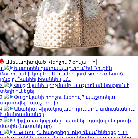
Ամենադիտված
1
Խստորեն դատապարտում եմ Ռուբեն
Ռուբինյանի կողմից Ստամբուլում թուրք տեսած
լինելը. Դանիել Իոաննիսյան
2
Փաշինյանի որոշմամբ պաշտոնանկություն է
տեղի ունեցել
3
Փաշինյանի որոշումներով 7 պաշտոնյա
ազատվել է պաշտոնից
4
Անահիտ Կիրակոսյանի դուստրն ամուսնանում
է. մանրամասներ
5
Սիլվա Հակոբյանը հայտնել է ցավալի կորստի
մասին (Լուսանկար)
6
Chat GPT-ին հարցրեցի՝ ոնց գնամ եկեղեցի. 14-
ամյա Վահեն դուրս եկավ ոստիկանության բաժնից