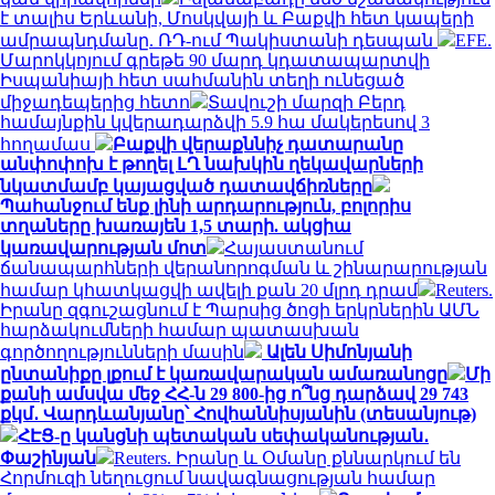
է տալիս Երևանի, Մոսկվայի և Բաքվի հետ կապերի
ամրապնդմանը. ՌԴ-ում Պակիստանի դեսպան
EFE.
Մարոկկոյում գրեթե 90 մարդ կդատապարտվի
Իսպանիայի հետ սահմանին տեղի ունեցած
միջադեպերից հետո
Տավուշի մարզի Բերդ
համայնքին կվերադարձվի 5.9 հա մակերեսով 3
հողամաս
Բաքվի վերաքննիչ դատարանը
անփոփոխ է թողել ԼՂ նախկին ղեկավարների
նկատմամբ կայացված դատավճիռները
Պահանջում ենք լինի արդարություն, բոլորիս
տղաները խառայեն 1,5 տարի. ակցիա
կառավարության մոտ
Հայաստանում
ճանապարհների վերանորոգման և շինարարության
համար կհատկացվի ավելի քան 20 մլրդ դրամ
Reuters.
Իրանը զգուշացնում է Պարսից ծոցի երկրներին ԱՄՆ
հարձակումների համար պատասխան
գործողությունների մասին
Ալեն Սիմոնյանի
ընտանիքը լքում է կառավարական ամառանոցը
Մի
քանի ամսվա մեջ ՀՀ-ն 29 800-ից ո՞նց դարձավ 29 743
քկմ․ Վարդևանյանը՝ Հովհաննիսյանին (տեսանյութ)
ՀԷՑ-ը կանցնի պետական սեփականության․
Փաշինյան
Reuters. Իրանը և Օմանը քննարկում են
Հորմուզի նեղուցում նավագնացության համար