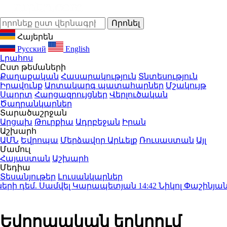
Հայերեն
Русский
English
Լրահոս
Ըստ թեմաների
Քաղաքական
Հասարակություն
Տնտեսություն
Իրավունք
Արտակարգ պատահարներ
Մշակույթ
Սպորտ
Հարցազրույցներ
Վերլուծական
Ծաղրանկարներ
Տարածաշրջան
Արցախ
Թուրքիա
Ադրբեջան
Իրան
Աշխարհ
ԱՄՆ
Եվրոպա
Մերձավոր Արևելք
Ռուսաստան
Այլ
Մամուլ
Հայաստան
Աշխարհ
Մեդիա
Տեսանյութեր
Լուսանկարներ
ի դեմ. Սամվել Կարապետյան
14:42
Նիկոլ Փաշինյանը ա
Եվրոպական երկրում