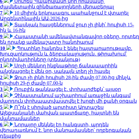
6
Սուրեն Պապիկյանի նոր հրամանը՝
ժամկետային զինծառայողների վերաբերյալ
7
10 միլիոն երկրպագու պահանջում է վտարել
Արգենտինային ԱԱ-2026-ից
8
Տասնյակ հասցեներում ջուր չի լինի՝ հուլիսի 15-
ին և 16-ին
9
Հայաստանի ամենավտանգավոր օձերը. որտեղ
են դրանք ամենաշատը հանդիպում
10
Պուտինը հանդես է եկել հայտարարությամբ.
Խուզարկություն և ձերբակալություն․ թիրախում՝
ընդդիմադիրները (տեսանյութ)
1
Սոչի մեկնող ինքնաթիռը ճանապարհին
անցկացրել է մեկ օր, սակայն տեղ չի հասել
2
Ջուր չի լինի հուլիսի 28-ին ժամը 07.00-ից մինչև
հուլիսի 29-ը ժամը 07.00-ն
3
Ռուբլին թանկացել է․ փոխարժեքն՝ այսօր
4
Չինաստանում աշխարհում առաջին անգամ
մարդուն փոխպատվաստվել է խոզի մի քանի օրգան
5
Ո՞րն է սիրված արտիստ Արտաշես
Ալեքսանյանի մահվան պատճառը. հայտնի են
մանրամասներ
6
Նորայրը մեկնել էր հանգստի, արդեն
վերադառնում է. նոր մանրամասներ՝ ողբերգական
դեպքից