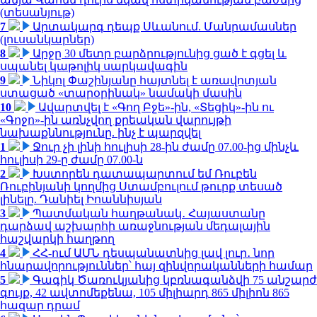
(տեսանյութ)
7
Արտակարգ դեպք Սևանում. Մանրամասներ
(լուսանկարներ)
8
Արջը 30 մետր բարձրությունից ցած է գցել և
սպանել կաթոլիկ սարկավագին
9
Նիկոլ Փաշինյանը հայտնել է առավոտյան
ստացած «տարօրինակ» նամակի մասին
10
Ավարտվել է «Գող Բջե»-ին, «Տեցիկ»-ին ու
«Գոջո»-ին առնչվող քրեական վարույթի
նախաքննությունը. ինչ է պարզվել
1
Ջուր չի լինի հուլիսի 28-ին ժամը 07.00-ից մինչև
հուլիսի 29-ը ժամը 07.00-ն
2
Խստորեն դատապարտում եմ Ռուբեն
Ռուբինյանի կողմից Ստամբուլում թուրք տեսած
լինելը. Դանիել Իոաննիսյան
3
Պատմական հաղթանակ․ Հայաստանը
դարձավ աշխարհի առաջնության մեդալային
հաշվարկի հաղթող
4
ՀՀ-ում ԱՄՆ դեսպանատնից լավ լուր․ նոր
հնարավորություններ՝ հայ զինվորականների համար
5
Գագիկ Ծառուկյանից կբռնագանձվի 75 անշարժ
գույք, 42 ավտոմեքենա, 105 միլիարդ 865 միլիոն 865
հազար դրամ