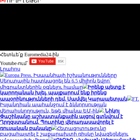
ՈՒՂԻՂ ԵԹԵՐ
Հետևե՛ք Euromedia24-ին
Youtube-ում`
Լրահոս
Europa Press. Իսպանիայի իշխանությունները
Սեուտային հատկացրել են 6.5 միլիոն եվրո՝
միգրանտներին օգնելու համար
Իրենք պետք է
կարողանան խլել, պայքարում ենք իրենց
ապօրինությունների դեմ. Սամվել Կարապետյան
FT.
Իսլանդիան պահանջում է ձկնորսության
վերահսկողություն, եթե միանա ԵՄ-ին
Նիկոլ
Փաշինյանը աշխատանքային այցով գտնվում է
Ղրղզստանում. Պուտինը վերադասավորել է
ռուսական բանակը
Հետազոտությունը
բացահայտել է շաքարախտի ռիսկը նվազեցնելու