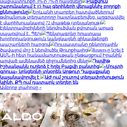
մաքսատուրքի 3%-ը 7%-ի հասցնելը
Բաքվում
շարունակում է 15 հայ գերիների վերաքննիչ բողոքի
քննությունը
Երևանի տարբեր հատվածներում
թմրանյութ տեղադրողը հայտնաբերվեց. առգրավվել
է մարիխուանայով 72 փաթեթ (տեսանյութ)
Էլեկտրամոբիլների ներմուծման քվոտան արագ
սպառվում է․ ՊԵԿ
Պենտագոնը հրատապ
խորհրդակցություն կանցկացնի զինամթերքի
պաշարների հարցով
Ռուսաստանը ռեկորդային
ծավալով մոշ է ներմուծել Թուրքիայից
Reuters-ը նշել է
ԱՄՆ-ի հետ հակամարտության ընթացքում Իրանին
արված ամենամեծ զիջումներից մեկը
Դավիթ
Իշխանյանն ուղերձ է հղել Բաքվի բանտից
«Մուլտի
գրուպ» կոնցեռնի տնօրեն Արթուր Դալլաքյանը
կալանավորվել է
ԱԺ-ում շուտով տեղափոխություն
կլինի. ՔՊ-ում դատարկ տեղեր են
Ամբողջ լրահոսը »