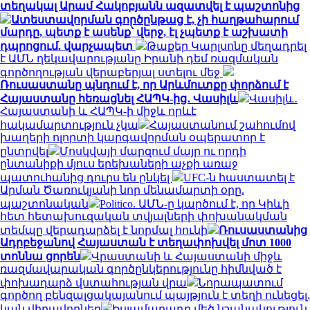
տեղակալ Արամ Հակոբյանն ազատվել է պաշտոնից
Ատեստավորման գործընթաց է, չի հաղթահարում
մարդը, պետք է ասենք՝ վերջ, էլ չպետք է աշխատի
դպրոցում. վարչապետ
Թաքեր Կարլսոնը մեղադրել
է ԱՄՆ ղեկավարությանը Իրանի դեմ ռազմական
գործողության վերաբերյալ ստելու մեջ
Ռուսաստանը պնդում է, որ Արևմուտքը փորձում է
Հայաստանը հեռացնել ՀԱՊԿ-ից․ Վասիլև
Վասիլև․
Հայաստանի և ՀԱՊԿ-ի միջև որևէ
հակամարտություն չկա
Հայաստանում շահումով
խաղերի ոլորտի կարգավորման օպերատոր է
ընտրվել
Մոսկվայի մարզում մայր ու որդի
ընտանիքի մյուս երեխաների աչքի առաջ
պատուհանից դուրս են ընկել
UFC-ն հաստատել է
Արման Ծառուկյանի նոր մենամարտի օրը.
պաշտոնական
Politico. ԱՄՆ-ը կարծում է, որ Կիևի
հետ հետախուզական տվյալների փոխանակման
տեմպը վերադարձել է նորմալ հունի
Ռուսաստանից
Ադրբեջանով Հայաստան է տեղափոխվել մոտ 1000
տոննա ցորեն
Վրաստանի և Հայաստանի միջև
ռազմավարական գործընկերությունը հիմնված է
փոխադարձ վստահության վրա
Նորապատում
գործող բենզալցակայանում պայթյուն է տեղի ունեցել.
կան վիրավորներ
Իսլամաբադը մեծ նշանակություն