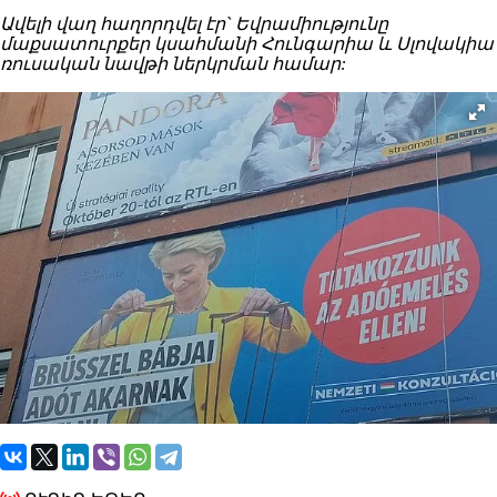
Ավելի վաղ հաղորդվել էր` Եվրամիությունը
մաքսատուրքեր կսահմանի Հունգարիա և Սլովակիա
ռուսական նավթի ներկրման համար: