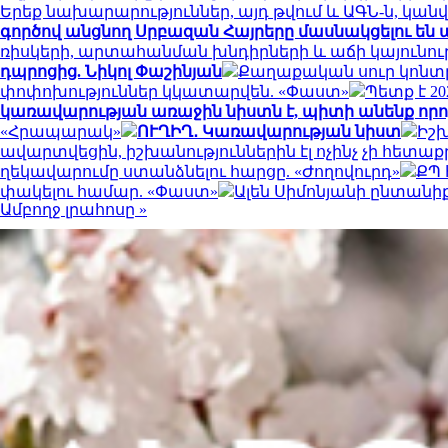
Երեք նախարարություններ, այդ թվում և ԱԳՆ-ն, կ
գործով անցնող Սրբազան Հայրերը մասնակցելու ե
ռիսկերի, արտահանման խնդիրների և աճի կայունո
դպրոցից. Նիկոլ Փաշինյան
Քաղաքական սուր կոնտր
փոփոխություններ կկատարվեն. «Փաստ»
Պետք է 2
կառավարության առաջին նիստն է, պիտի անենք որոշ
«Հրապարակ»
ՈՒՂԻՂ․ Կառավարության նիստ
Իշխ
ավարտվեցին, իշխանություններին էլ ոչինչ չի հետաք
ղեկավարումը ստանձնելու հարցը. «Ժողովուրդ»
ՔՊ 
փակելու համար. «Փաստ»
Ալեն Սիմոնյանի ընտանի
Ամբողջ լրահոսը »