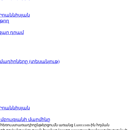
 Իոաննիսյան
թող
ազար դրամ
իմադիրները (տեսանյութ)
 Իոաննիսյան
բուլցյանի մարմինը
ն հեռուստառադիոընթերցումն առանց Lurer.com-ին հղման