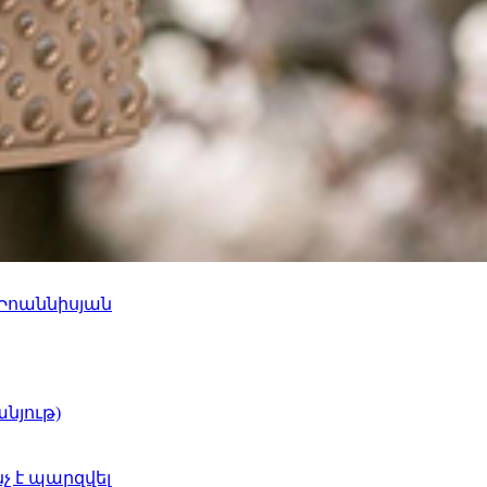
 Իոաննիսյան
նյութ)
նչ է պարզվել