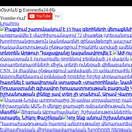
Հետևե՛ք Euromedia24-ին
Youtube-ում`
Լրահոս
Բաքվում շարունակում է 15 հայ գերիների վերաքննի
առգրավվել է մարիխուանայով 72 փաթեթ (տեսանյութ
խորհրդակցություն կանցկացնի զինամթերքի պաշար
հակամարտության ընթացքում Իրանին արված ամենա
տնօրեն Արթուր Դալլաքյանը կալանավորվել է
ԱԺ-ու
Հայաստան է ուղարկվել ցորենով բեռնված 14 վագոն
օտարերկրացիների միջև տեղի ունեցած վիճաբանությ
CNN. 24 ժամվա ընթացքում առնվազն 10 առևտրային ն
Ավտոմեքենայում բռնկված հրդեհը հրշեջ-փրկարարնե
հայտնել է առավոտյան ստացած «տարօրինակ» նամ
Ռուսաստանի գլխավոր հյուպատոսության բացումը
իշխանության լինելը լավ տեղ չի տանում․ Արամ Վա
Սայաթ-Նովա պողոտայից 30-ամյա տղամարդը դա
հիշատակել ԱՄՆ-ի մեղքը քաղաքի ռմբակոծության 
մասին
Տիգրան Աբրահամյանը՝ իշխանություններին. 
ստացել. Նիկոլ Փաշինյան
Կոչ ենք անում իշխանութ
Դատախազության հայցով պետությանը վերադարձված
Եվրասիական միջկառավարական խորհրդի հերթակ