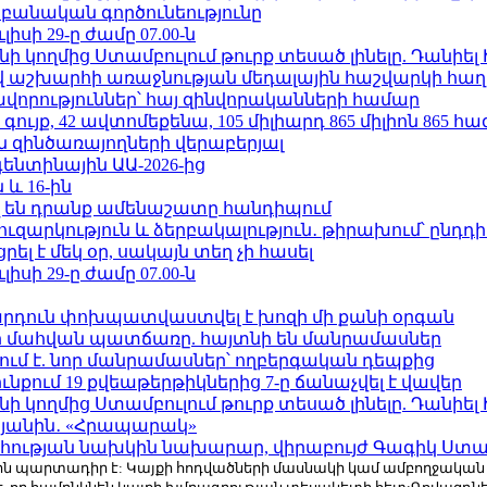
անական գործունեությունը
ւլիսի 29-ը ժամը 07.00-ն
 կողմից Ստամբուլում թուրք տեսած լինելը. Դանիել
աշխարհի առաջնության մեդալային հաշվարկի հաղ
ավորություններ՝ հայ զինվորականների համար
ւյք, 42 ավտոմեքենա, 105 միլիարդ 865 միլիոն 865 հ
 զինծառայողների վերաբերյալ
ենտինային ԱԱ-2026-ից
 և 16-ին
 են դրանք ամենաշատը հանդիպում
ւզարկություն և ձերբակալություն․ թիրախում՝ ընդդ
լ է մեկ օր, սակայն տեղ չի հասել
ւլիսի 29-ը ժամը 07.00-ն
րդուն փոխպատվաստվել է խոզի մի քանի օրգան
նի մահվան պատճառը. հայտնի են մանրամասներ
ում է. նոր մանրամասներ՝ ողբերգական դեպքից
քում 19 քվեաթերթիկներից 7-ը ճանաչվել է վավեր
 կողմից Ստամբուլում թուրք տեսած լինելը. Դանիել
կյանին․ «Հրապարակ»
հության նախկին նախարար, վիրաբույժ Գագիկ Ստամ
r.com-ին պարտադիր է: Կայքի հոդվածների մասնակի կամ ամբողջակա