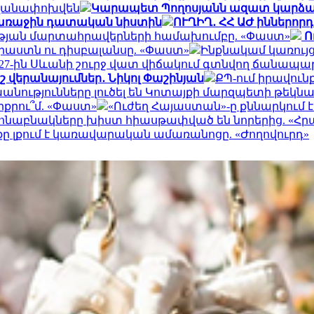
անվանափոխվեն
Կարապետ Պողոսյանն ազատ կարձակ
ն առաջին դատական նիստին
ՈՒՂԻՂ․ ՀՀ ԱԺ իններո
ւթյան մարտահրավերների համախումբը. «Փաստ»
Ո
աստն ու դիսբալանսը. «Փաստ»
Ինքնակամ կառույց
027-ին Սևանի շուրջ վատ վիճակում գտնվող ճանապար
 վերանայումներ․ Նիկոլ Փաշինյան
ՔՊ-ում իրավունք
անությունները լուծել են Կոտայքի մարզպետի թեկնա
րքրու՞մ. «Փաստ»
«Ուժեղ Հայաստան»-ը քննարկում 
հնաբնակները խիստ հիասթափված են նորերից. «Հ
քը լքում է կառավարական ամառանոցը. «Ժողովուրդ»