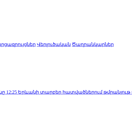
րցազրույցներ
Վերլուծական
Ծաղրանկարներ
անի տարբեր հատվածներում թմրանյութ տեղադրողը 