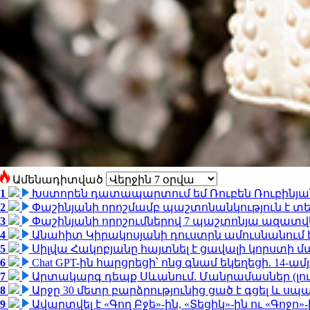
Ամենադիտված
1
Խստորեն դատապարտում եմ Ռուբեն Ռուբինյանի
2
Փաշինյանի որոշմամբ պաշտոնանկություն է տեղ
3
Փաշինյանի որոշումներով 7 պաշտոնյա ազատվ
4
Անահիտ Կիրակոսյանի դուստրն ամուսնանում 
5
Սիլվա Հակոբյանը հայտնել է ցավալի կորստի մ
6
Chat GPT-ին հարցրեցի՝ ոնց գնամ եկեղեցի. 14-
7
Արտակարգ դեպք Սևանում. Մանրամասներ (լո
8
Արջը 30 մետր բարձրությունից ցած է գցել և ս
9
Ավարտվել է «Գող Բջե»-ին, «Տեցիկ»-ին ու «Գոջ