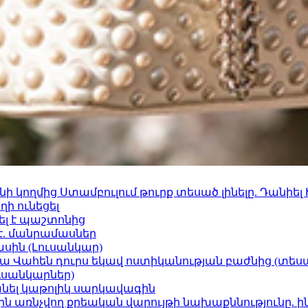
 կողմից Ստամբուլում թուրք տեսած լինելը. Դանիել
ի ունեցել
ել է պաշտոնից
է. մանրամասներ
ասին (Լուսանկար)
ամյա Վահեն դուրս եկավ ոստիկանության բաժնից (տեսա
ւսանկարներ)
պանել կաթոլիկ սարկավագին
ո»-ին առնչվող քրեական վարույթի նախաքննությունը. ի