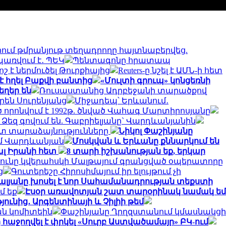
ւմ թմրանյութ տեղադրողը հայտնաբերվեց.
առվում է․ ՊԵԿ
Պենտագոնը հրատապ
 է ներմուծել Թուրքիայից
Reuters-ը նշել է ԱՄՆ-ի հետ
է հղել Բաքվի բանտից
«Մուլտի գրուպ» կոնցեռնի
եղեր են
Ռուսաստանից Ադրբեջանի տարածքով
ւրեն Սուրենյանց
Միջադեպ՝ Երևանում․
որոնվում է 1992թ. ծնված Վահագ Մարտիրոսյանը
բ Ձեզ գովում են. Գաբրիելյանը` Վարդևանյանին
ետ տարաձայնությունները
Նիկոլ Փաշինյանը
ամ Վարդևանյան
Մոսկվան և Երևանը քննարկում են
ալ Իրանի հետ
8 տարի իշխանության եք, երկար
յունը կվերահսկի Մալթայում գրանցված օպերատորը
ց
Գուտերեշը Հիրոսիմայում իր ելույթում չի
Գալյանը խոսել է նոր Սահամանադրության տեքստի
մ եք
Էսօր առավոտյան շատ տարօրինակ նամակ եմ
ունից․ Արգենտինայի և Չիլիի թեմ
ն կոմիտեին
Փաշինյանը Ղրղզստանում կմասնակցի
հաջողվել է փրկել «Սուրբ Աստվածամայր» ԲԿ-ում