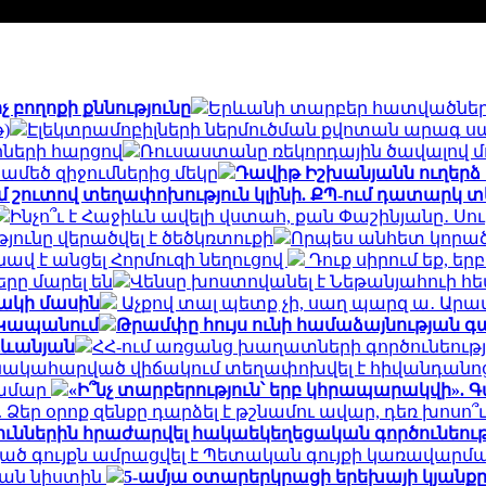
չ բողոքի քննությունը
Երևանի տարբեր հատվածներո
)
Էլեկտրամոբիլների ներմուծման քվոտան արագ սպ
ների հարցով
Ռուսաստանը ռեկորդային ծավալով մոշ
մեծ զիջումներից մեկը
Դավիթ Իշխանյանն ուղերձ 
մ շուտով տեղափոխություն կլինի. ՔՊ-ում դատարկ տ
Ինչո՞ւ է Հաջիևն ավելի վստահ, քան Փաշինյանը․ Սո
ունը վերածվել է ծեծկռտուքի
Որպես անհետ կորած 
ավ է անցել Հորմուզի նեղուցով
Դուք սիրում եք, եր
րը մարել են
Վենսը խոստովանել է Նեթանյահուի հ
ակի մասին
Աչքով տալ պետք չի, սաղ պարզ ա․ Ար
 Կապանում
Թրամփը հույս ունի համաձայնության գ
րդևանյան
ՀՀ-ում առցանց խաղատների գործունեութ
նակահարված վիճակում տեղափոխվել է հիվանդանո
համար
«Ի՞նչ տարբերություն՝ երբ կհրապարակվի». 
Ձեր օրոք զենքը դարձել է թշնամու ավար, դեռ խոսո՞ւ
յուններին հրաժարվել հակաեկեղեցական գործունեությ
 գույքն ամրացվել է Պետական գույքի կառավարմա
ան նիստին
5-ամյա օտարերկրացի երեխայի կյանքը 