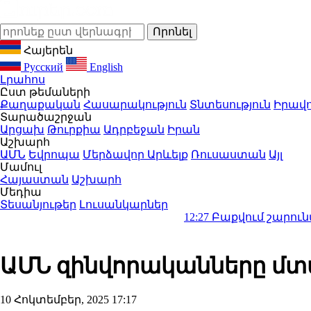
Հայերեն
Русский
English
Լրահոս
Ըստ թեմաների
Քաղաքական
Հասարակություն
Տնտեսություն
Իրավո
Տարածաշրջան
Արցախ
Թուրքիա
Ադրբեջան
Իրան
Աշխարհ
ԱՄՆ
Եվրոպա
Մերձավոր Արևելք
Ռուսաստան
Այլ
Մամուլ
Հայաստան
Աշխարհ
Մեդիա
Տեսանյութեր
Լուսանկարներ
12:27
Բաքվում շարունակում է 15 
ԱՄՆ զինվորականները մտ
10 Հոկտեմբեր, 2025 17:17