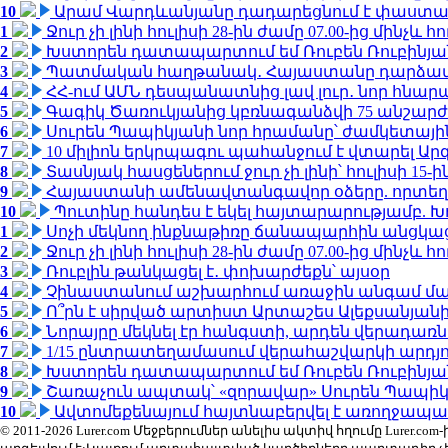
10
Արամ Վարդևանյանը դադարեցնում է փաստաբ
1
Ջուր չի լինի հուլիսի 28-ին ժամը 07.00-ից մինչև հո
2
Խստորեն դատապարտում եմ Ռուբեն Ռուբինյանի
3
Պատմական հաղթանակ․ Հայաստանը դարձավ 
4
ՀՀ-ում ԱՄՆ դեսպանատնից լավ լուր․ նոր հնար
5
Գագիկ Ծառուկյանից կբռնագանձվի 75 անշարժ գո
6
Սուրեն Պապիկյանի նոր հրամանը՝ ժամկետային
7
10 միլիոն երկրպագու պահանջում է վտարել Արգ
8
Տասնյակ հասցեներում ջուր չի լինի՝ հուլիսի 15-ին
9
Հայաստանի ամենավտանգավոր օձերը. որտեղ
10
Պուտինը հանդես է եկել հայտարարությամբ. Խո
1
Սոչի մեկնող ինքնաթիռը ճանապարհին անցկացրե
2
Ջուր չի լինի հուլիսի 28-ին ժամը 07.00-ից մինչև հո
3
Ռուբլին թանկացել է․ փոխարժեքն՝ այսօր
4
Չինաստանում աշխարհում առաջին անգամ մա
5
Ո՞րն է սիրված արտիստ Արտաշես Ալեքսանյա
6
Նորայրը մեկնել էր հանգստի, արդեն վերադառն
7
1/15 ընտրատեղամասում վերահաշվարկի արդյուն
8
Խստորեն դատապարտում եմ Ռուբեն Ռուբինյանի
9
Շառաչուն ապտակ՝ «զորավար» Սուրեն Պապի
10
Ավտոմեքենայում հայտնաբերվել է առողջապա
© 2011-2026 Lurer.com Մեջբերումներ անելիս ակտիվ հղումը Lure