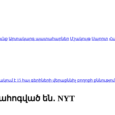
ւնք
Արտակարգ պատահարներ
Մշակույթ
Սպորտ
Հա
հայ գերիների վերաքննիչ բողոքի քննությունը
12:25
Երև
ահոգված են․ NYT