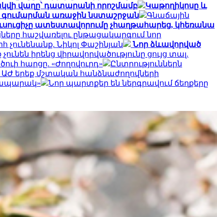
վի վաղը՝ դատարանի որոշմամբ
Կաթողիկոսը և
րդ գումարման առաջին նստաշրջան
Գնաճային
ւսուցիչը ատեստավորումը չհաղթահարեց, կհեռանա
ները հաշվառելու ընթացակարգում նոր
հ չունենանք. Նիկոլ Փաշինյան
Նոր ձևավորված
 չունեն իրենց վիրավորվածությունը ցույց տալ.
ծուի հարցը. «Ժողովուրդ»
Ընտրություններն
է ԱԺ երեք մշտական հանձնաժողովների
րապարակ»
Նոր պարտքեր են ներգրավում ճեղքերը