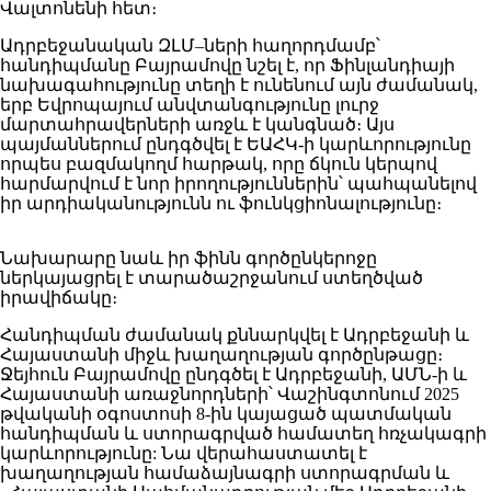
Վալտոնենի հետ։
Ադրբեջանական ԶԼՄ–ների հաղորդմամբ՝
հանդիպմանը Բայրամովը նշել է, որ Ֆինլանդիայի
նախագահությունը տեղի է ունենում այն ​​ժամանակ,
երբ Եվրոպայում անվտանգությունը լուրջ
մարտահրավերների առջև է կանգնած։ Այս
պայմաններում ընդգծվել է ԵԱՀԿ-ի կարևորությունը
որպես բազմակողմ հարթակ, որը ճկուն կերպով
հարմարվում է նոր իրողություններին՝ պահպանելով
իր արդիականությունն ու ֆունկցիոնալությունը։
Նախարարը նաև իր ֆինն գործընկերոջը
ներկայացրել է տարածաշրջանում ստեղծված
իրավիճակը։
Հանդիպման ժամանակ քննարկվել է Ադրբեջանի և
Հայաստանի միջև խաղաղության գործընթացը։
Ջեյհուն Բայրամովը ընդգծել է Ադրբեջանի, ԱՄՆ-ի և
Հայաստանի առաջնորդների՝ Վաշինգտոնում 2025
թվականի օգոստոսի 8-ին կայացած պատմական
հանդիպման և ստորագրված համատեղ հռչակագրի
կարևորությունը: Նա վերահաստատել է
խաղաղության համաձայնագրի ստորագրման և