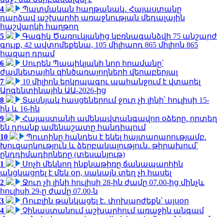
4
Պատմական հաղթանակ․ Հայաստանը
դարձավ աշխարհի առաջնության մեդալային
հաշվարկի հաղթող
5
Գագիկ Ծառուկյանից կբռնագանձվի 75 անշարժ
գույք, 42 ավտոմեքենա, 105 միլիարդ 865 միլիոն 865
հազար դրամ
6
Սուրեն Պապիկյանի նոր հրամանը՝
ժամկետային զինծառայողների վերաբերյալ
7
10 միլիոն երկրպագու պահանջում է վտարել
Արգենտինային ԱԱ-2026-ից
8
Տասնյակ հասցեներում ջուր չի լինի՝ հուլիսի 15-
ին և 16-ին
9
Հայաստանի ամենավտանգավոր օձերը. որտեղ
են դրանք ամենաշատը հանդիպում
10
Պուտինը հանդես է եկել հայտարարությամբ.
Խուզարկություն և ձերբակալություն․ թիրախում՝
ընդդիմադիրները (տեսանյութ)
1
Սոչի մեկնող ինքնաթիռը ճանապարհին
անցկացրել է մեկ օր, սակայն տեղ չի հասել
2
Ջուր չի լինի հուլիսի 28-ին ժամը 07.00-ից մինչև
հուլիսի 29-ը ժամը 07.00-ն
3
Ռուբլին թանկացել է․ փոխարժեքն՝ այսօր
4
Չինաստանում աշխարհում առաջին անգամ