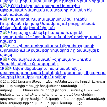
մարդուն փոխպատվաստվել է խոզի մի քանի օրգան
5
Ո՞րն է սիրված արտիստ Արտաշես
Ալեքսանյանի մահվան պատճառը. հայտնի են
մանրամասներ
6
Խստորեն դատապարտում եմ Ռուբեն
Ռուբինյանի կողմից Ստամբուլում թուրք տեսած
լինելը. Դանիել Իոաննիսյան
7
Նորայրը մեկնել էր հանգստի, արդեն
վերադառնում է. նոր մանրամասներ՝ ողբերգական
դեպքից
8
1/15 ընտրատեղամասում վերահաշվարկի
արդյունքում 19 քվեաթերթիկներից 7-ը ճանաչվել է
վավեր
9
Շառաչուն ապտակ՝ «զորավար» Սուրեն
Պապիկյանին․ «Հրապարակ»
10
Ավտոմեքենայում հայտնաբերվել է
առողջապահության նախկին նախարար, վիրաբույժ
Գագիկ Ստամբուլցյանի մարմինը
© 2011-2026 Lurer.com Մեջբերումներ անելիս ակտիվ հղումը Lurer.com-
ին պարտադիր է: Կայքի հոդվածների մասնակի կամ
ամբողջական հեռուստառադիոընթերցումն առանց Lurer.com-ին
հղման արգելվում է:Կայքում արտահայտված կարծիքները
պարտադիր չէ, որ համընկնեն կայքի խմբագրության տեսակետի
հետ:Գովազդների բովանդակության համար կայքը