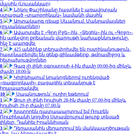
մասին (Լուսանկար)
4
Նիկոլ Փաշինյանը հայտնել է առավոտյան
ստացած «տարօրինակ» նամակի մասին
5
Արտակարգ դեպք Սևանում. Մանրամասներ
(լուսանկարներ)
6
Ավարտվել է «Գող Բջե»-ին, «Տեցիկ»-ին ու «Գոջո»-
ին առնչվող քրեական վարույթի նախաքննությունը.
ինչ է պարզվել
7
425 անձինք տեղափոխվել են ոստիկանություն․
հայտնաբերվել են զենք-զինամթերք, թմրամիջոց և
հետախուզվողներ
8
Գազ չի լինի օգոստոսի 4-ին ժամը 09:00-ից մինչև
ժամը 18:00-ն
9
Կիլիկիայում կրակոցներով ուղեկցված
«ռազբորկայի» բացառիկ տեսանյութ է
հրապարակվել
10
Սպանություն՝ ուղիղ եթերում
1
Ջուր չի լինի հուլիսի 28-ին ժամը 07.00-ից մինչև
հուլիսի 29-ը ժամը 07.00-ն
2
Խստորեն դատապարտում եմ Ռուբեն
Ռուբինյանի կողմից Ստամբուլում թուրք տեսած
լինելը. Դանիել Իոաննիսյան
3
Դերասանին մեղադրում են մանկապղծության
մեջ․ նա ձերբակալվել է