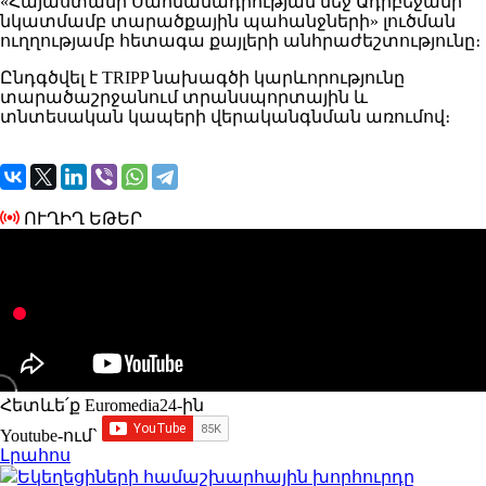
«Հայաստանի Սահմանադրության մեջ Ադրբեջանի
նկատմամբ տարածքային պահանջների» լուծման
ուղղությամբ հետագա քայլերի անհրաժեշտությունը։
Ընդգծվել է TRIPP նախագծի կարևորությունը
տարածաշրջանում տրանսպորտային և
տնտեսական կապերի վերականգնման առումով։
ՈՒՂԻՂ ԵԹԵՐ
Հետևե՛ք Euromedia24-ին
Youtube-ում`
Լրահոս
Եկեղեցիների համաշխարհային խորհուրդը