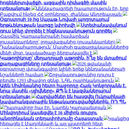
հոգեկերտվածքի, ազգային դիմագծի մասին
(տեսանյութ)
Աննկարագրելի հպարտություն էր, երբ
Բաքվում հնչեց ՀՀ օրհներգը․ Ժաննա Անդրեասյան
Օգոստոսի 10-ից Սայաթ-Նովայի պողոտայում
երթևեկության կարգը կփոխվի
Ստեփանավանում
ռուս կինը փորձել է ինքնասպանություն գործել
Հասմիկ Կարապետյանի համարձակ
լուսանկարները՝ լողավազանից (լուսանկարներ)
Դանակահարություն՝ Մասիսի գազալցակայաններից
մեկի մոտ. կասկածյալը ձերբակալվել է
Կաթողիկոսը՝ մեղադրյալի աթոռին․ ի՞նչ են մտածում
քաղաքացիները (տեսանյութ)
2026 թվականի
օգոստոսը վտանգավոր կլինի երեք կենդանակերպի
նշանների համար
Շրջանառությունից դուրս է
բերվել 1293 միավոր զենք․ ՆԳՆ ոստիկանություն
Ալեն Սիմոնյանից հետո հաջորդը Հայկ Կոնջորյանն է․
նրա մասին «սլիվները» ՔՊ-ն է կազմակերպում
(տեսանյութ)
Հարվածներ են հասցվել Ուկրաինայի
նավահանգստային ենթակառուցվածքներին. ՌԴ ՊՆ
Դատավորը հայ էր․ Նարեկ Կարապետյան
Մինվոդիում կասեցվել է 16 միլիոն ռուբլու
անօրինական տեղափոխումը Հայաստան
Կյանքից
հեռացել է Մադոննայի և այլ աստղերի հետ