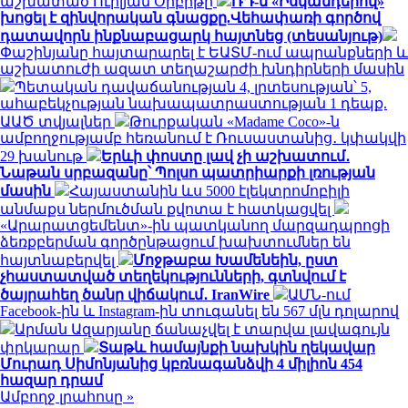
աշխատած Ուիլյամ Օրբիթը
ՌԴ-ն «Իսկանդերով»
խոցել է զինվորական գնացքը.Վեհափառի գործով
դատավորն ինքնաբացարկ հայտնեց (տեսանյութ)
Փաշինյանը հայտարարել է ԵԱՏՄ-ում ապրանքների և
աշխատուժի ազատ տեղաշարժի խնդիրների մասին
Պետական դավաճանության 4, լրտեսության՝ 5,
ահաբեկչության նախապատրաստության 1 դեպք.
ԱԱԾ տվյալներ
Թուրքական «Madame Coco»-ն
ամբողջությամբ հեռանում է Ռուսաստանից․ կփակվի
29 խանութ
Երևի փոստը լավ չի աշխատում․
Նաթան սրբազանը՝ Պոլսո պատրիարքի լռության
մասին
Հայաստանին ևս 5000 էլեկտրոմոբիլի
անմաքս ներմուծման քվոտա է հատկացվել
«Արարատցեմենտ»-ին պատկանող մարզադպրոցի
ձեռքբերման գործընթացում խախտումներ են
հայտնաբերվել
Մոջթաբա Խամենեին, ըստ
չհաստատված տեղեկությունների, գտնվում է
ծայրահեղ ծանր վիճակում․ IranWire
ԱՄՆ-ում
Facebook-ին և Instagram-ին տուգանել են 567 մլն դոլարով
Արման Ազարյանը ճանաչվել է տարվա լավագույն
փրկարար
Տաթև համայնքի նախկին ղեկավար
Մուրադ Սիմոնյանից կբռնագանձվի 4 միլիոն 454
հազար դրամ
Ամբողջ լրահոսը »