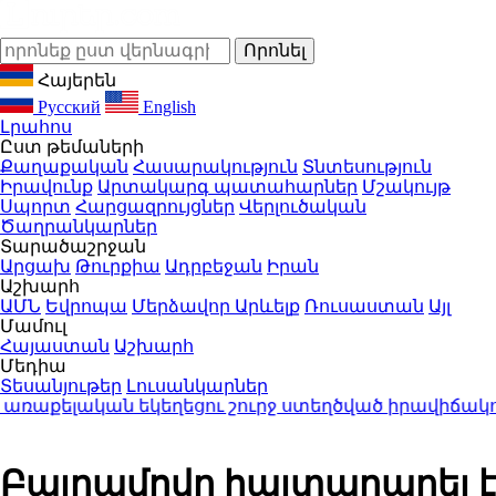
Հայերեն
Русский
English
Լրահոս
Ըստ թեմաների
Քաղաքական
Հասարակություն
Տնտեսություն
Իրավունք
Արտակարգ պատահարներ
Մշակույթ
Սպորտ
Հարցազրույցներ
Վերլուծական
Ծաղրանկարներ
Տարածաշրջան
Արցախ
Թուրքիա
Ադրբեջան
Իրան
Աշխարհ
ԱՄՆ
Եվրոպա
Մերձավոր Արևելք
Ռուսաստան
Այլ
Մամուլ
Հայաստան
Աշխարհ
Մեդիա
Տեսանյութեր
Լուսանկարներ
քելական եկեղեցու շուրջ ստեղծված իրավիճակով
23
Բայրամովը հայտարարել է