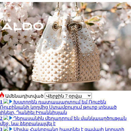
Ամենադիտված
1
Խստորեն դատապարտում եմ Ռուբեն
Ռուբինյանի կողմից Ստամբուլում թուրք տեսած
լինելը. Դանիել Իոաննիսյան
2
Դերասանին մեղադրում են մանկապղծության
մեջ․ նա ձերբակալվել է
3
Սիլվա Հակոբյանը հայտնել է ցավալի կորստի