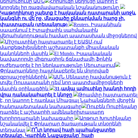
ներմուծումը ԱՄՆ
Հորմուզի նեղուցը կարող է
կորցնել իր ռազմավարական նշանակությունը
Կաթողիկոսը չպետք է հայկական դատարանի առջև
կանգնի ու վե՛րջ, մնացածը քննարկման հարց չի․
փաստաբան (տեսանյութ)
Reuters. Իսպանիան
սպառնում է Իտալիային սահմանային
վերահսկողության համար պատասխան միջոցներով
Միշուստինը հայտարարել է ԵԱՏՄ-ում
մարքեթփլեյսների աշխատանքի միասնական
կանոնների մասին
El Mundo. Իսպանական
նավատորմը միգրացիոն ճգնաժամի ֆոնին
ուժեղացրել է իր ներկայությունը Սեուտայում
Փրկարարները հայտնաբերել են մոլորված
զբոսաշրջիկներին
ԱՄՆ Սենատը հավանություն է
տվել Ռուսաստանի դեմ նոր պատժամիջոցների
մասին օրինագծին
31-ամյա ամուսինը խանդի հողի
վրա դանակահարել է կնոջը
Թրամփը հայտարարել
է, որ կարող է դառնալ Միացյալ Նահանգների վերջին
հանրապետական ​​նախագահը
Ռուբեն Ռուբինյանը
դարձել է աշխարհի ամենաերիտասարդ
խորհրդարանի նախագահը
Արթուր Խուդինյանը
նշանակվել է Փրկարար ծառայության տնօրենի
տեղակալ
Ո՞ւր կորավ հայի պահանջատեր
տեսակը․ Կարինե Նալչաջյանը՝ հայի