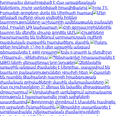
խորապես մտահոգված է Հայ առաքելական
եկեղեցու շուրջ ստեղծված իրավիճակով
Syria TV.
Իսրայելի զորքերը մտել են Սիրիայի հարավ
Մեր
զինված ուժերը ցույց տվեցին իրենց
կարողությունները աշխարհի ամենաթանկ բանակի
դեմ. Իրանի ԱԳ նախարար
Հղի զբոսաշրջիկներին
կարող են մերժել մուտք գործել ԱՄՆ
Հութիները
հայտարարել են Եմենում պրոսաուդյան ուժերի
ռազմական բազային հարվածելու մասին
Ոսկու
գինը հունիսի 17-ից ի վեր առաջին անգամ
գերազանցել է 4400 դոլարը
Եվս 6 տարի և ընդմիշտ
«Ռեալում»․ Վինիսիուս
Պենտագոնը հրապարակել է
ԱԹՕ-ների վերաբերյալ նոր նյութեր
Զելենսկին
առաջին անգամ ժամանել է Սերբիա․ սպասվում են
կարևոր բանակցություններ Վուչիչի հետ
Հայտնի
են դարձել Թաիլանդի դպրոցի հրաձգության
ժամանակ զոհվածների մասին մանրամասները
Հայ ուշուիստները 37 մեդալ են նվաճել միջազգային
մրցաշարում
Սլովակիայի արևելքում արտակարգ
դրություն է հայտարարվել շոգի ալիքների
պատճառով
Ֆյոդորովը փորձում է Մասկին համոզել,
որ աջակցի Ուկրաինային
Թրամփը սպառնացել է
արգելափակել շվեյցարական ժամացույցների