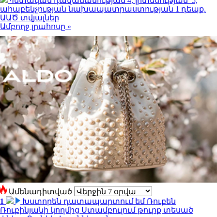
Պետական դավաճանության 4, լրտեսության՝ 5,
ահաբեկչության նախապատրաստության 1 դեպք.
ԱԱԾ տվյալներ
Ամբողջ լրահոսը »
Ամենադիտված
1
Խստորեն դատապարտում եմ Ռուբեն
Ռուբինյանի կողմից Ստամբուլում թուրք տեսած