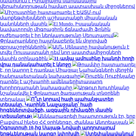
սպառնում է Իտալիային սահմանային
վերահսկողության համար պատասխան միջոցներով
Միշուստինը հայտարարել է ԵԱՏՄ-ում
մարքեթփլեյսների աշխատանքի միասնական
կանոնների մասին
El Mundo. Իսպանական
նավատորմը միգրացիոն ճգնաժամի ֆոնին
ուժեղացրել է իր ներկայությունը Սեուտայում
Փրկարարները հայտնաբերել են մոլորված
զբոսաշրջիկներին
ԱՄՆ Սենատը հավանություն է
տվել Ռուսաստանի դեմ նոր պատժամիջոցների
մասին օրինագծին
31-ամյա ամուսինը խանդի հողի
վրա դանակահարել է կնոջը
Թրամփը հայտարարել
է, որ կարող է դառնալ Միացյալ Նահանգների վերջին
հանրապետական ​​նախագահը
Ռուբեն Ռուբինյանը
դարձել է աշխարհի ամենաերիտասարդ
խորհրդարանի նախագահը
Արթուր Խուդինյանը
նշանակվել է Փրկարար ծառայության տնօրենի
տեղակալ
Ո՞ւր կորավ հայի պահանջատեր
տեսակը․ Կարինե Նալչաջյանը՝ հայի
հոգեկերտվածքի, ազգային դիմագծի մասին
(տեսանյութ)
Աննկարագրելի հպարտություն էր, երբ
Բաքվում հնչեց ՀՀ օրհներգը․ Ժաննա Անդրեասյան
Օգոստոսի 10-ից Սայաթ-Նովայի պողոտայում
երթևեկության կարգը կփոխվի
Ստեփանավանում