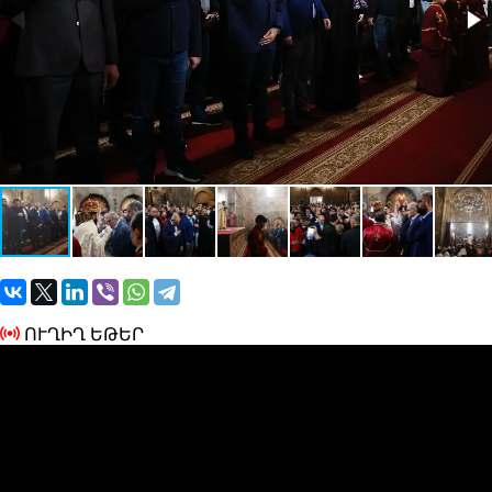
ՈՒՂԻՂ ԵԹԵՐ