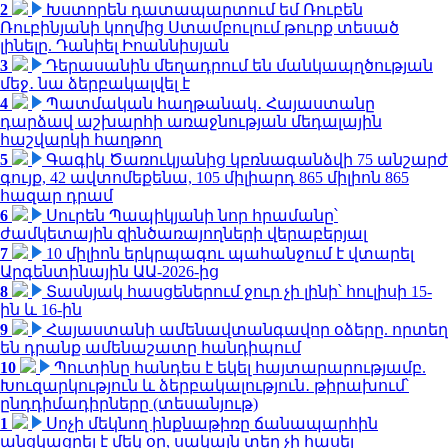
2
Խստորեն դատապարտում եմ Ռուբեն
Ռուբինյանի կողմից Ստամբուլում թուրք տեսած
լինելը. Դանիել Իոաննիսյան
3
Դերասանին մեղադրում են մանկապղծության
մեջ․ նա ձերբակալվել է
4
Պատմական հաղթանակ․ Հայաստանը
դարձավ աշխարհի առաջնության մեդալային
հաշվարկի հաղթող
5
Գագիկ Ծառուկյանից կբռնագանձվի 75 անշարժ
գույք, 42 ավտոմեքենա, 105 միլիարդ 865 միլիոն 865
հազար դրամ
6
Սուրեն Պապիկյանի նոր հրամանը՝
ժամկետային զինծառայողների վերաբերյալ
7
10 միլիոն երկրպագու պահանջում է վտարել
Արգենտինային ԱԱ-2026-ից
8
Տասնյակ հասցեներում ջուր չի լինի՝ հուլիսի 15-
ին և 16-ին
9
Հայաստանի ամենավտանգավոր օձերը. որտեղ
են դրանք ամենաշատը հանդիպում
10
Պուտինը հանդես է եկել հայտարարությամբ.
Խուզարկություն և ձերբակալություն․ թիրախում՝
ընդդիմադիրները (տեսանյութ)
1
Սոչի մեկնող ինքնաթիռը ճանապարհին
անցկացրել է մեկ օր, սակայն տեղ չի հասել