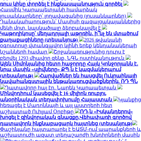
ռուս կինը փորձել է ինքնասպանություն գործել
Հասմիկ Կարապետյանի համարձակ
լուսանկարները՝ լողավազանից (լուսանկարներ)
Դանակահարություն՝ Մասիսի գազալցակայաններից
մեկի մոտ. կասկածյալը ձերբակալվել է
Կաթողիկոսը՝ մեղադրյալի աթոռին․ ի՞նչ են մտածում
քաղաքացիները (տեսանյութ)
2026 թվականի
օգոստոսը վտանգավոր կլինի երեք կենդանակերպի
նշանների համար
Շրջանառությունից դուրս է
բերվել 1293 միավոր զենք․ ՆԳՆ ոստիկանություն
Ալեն Սիմոնյանից հետո հաջորդը Հայկ Կոնջորյանն է․
նրա մասին «սլիվները» ՔՊ-ն է կազմակերպում
(տեսանյութ)
Հարվածներ են հասցվել Ուկրաինայի
նավահանգստային ենթակառուցվածքներին. ՌԴ ՊՆ
Դատավորը հայ էր․ Նարեկ Կարապետյան
Մինվոդիում կասեցվել է 16 միլիոն ռուբլու
անօրինական տեղափոխումը Հայաստան
Կյանքից
հեռացել է Մադոննայի և այլ աստղերի հետ
աշխատած Ուիլյամ Օրբիթը
ՌԴ-ն «Իսկանդերով»
խոցել է զինվորական գնացքը.Վեհափառի գործով
դատավորն ինքնաբացարկ հայտնեց (տեսանյութ)
Փաշինյանը հայտարարել է ԵԱՏՄ-ում ապրանքների և
աշխատուժի ազատ տեղաշարժի խնդիրների մասին