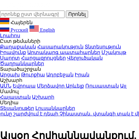
Հայերեն
Русский
English
Լրահոս
Ըստ թեմաների
Քաղաքական
Հասարակություն
Տնտեսություն
Իրավունք
Արտակարգ պատահարներ
Մշակույթ
Սպորտ
Հարցազրույցներ
Վերլուծական
Ծաղրանկարներ
Տարածաշրջան
Արցախ
Թուրքիա
Ադրբեջան
Իրան
Աշխարհ
ԱՄՆ
Եվրոպա
Մերձավոր Արևելք
Ռուսաստան
Այլ
Մամուլ
Հայաստան
Աշխարհ
Մեդիա
Տեսանյութեր
Լուսանկարներ
ը շարժվում է դեպի Չինաստան․ վտանգի տակ է մինչև 
Այսօր Հովհաննավանքում.