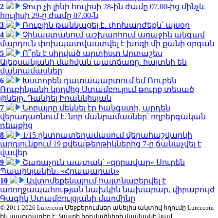
2
Ջուր չի լինի հուլիսի 28-ին ժամը 07.00-ից մինչև
հուլիսի 29-ը ժամը 07.00-ն
3
Ռուբլին թանկացել է․ փոխարժեքն՝ այսօր
4
Չինաստանում աշխարհում առաջին անգամ
մարդուն փոխպատվաստվել է խոզի մի քանի օրգան
5
Ո՞րն է սիրված արտիստ Արտաշես
Ալեքսանյանի մահվան պատճառը. հայտնի են
մանրամասներ
6
Խստորեն դատապարտում եմ Ռուբեն
Ռուբինյանի կողմից Ստամբուլում թուրք տեսած
լինելը. Դանիել Իոաննիսյան
7
Նորայրը մեկնել էր հանգստի, արդեն
վերադառնում է. նոր մանրամասներ՝ ողբերգական
դեպքից
8
1/15 ընտրատեղամասում վերահաշվարկի
արդյունքում 19 քվեաթերթիկներից 7-ը ճանաչվել է
վավեր
9
Շառաչուն ապտակ՝ «զորավար» Սուրեն
Պապիկյանին․ «Հրապարակ»
10
Ավտոմեքենայում հայտնաբերվել է
առողջապահության նախկին նախարար, վիրաբույժ
Գագիկ Ստամբուլցյանի մարմինը
© 2011-2026 Lurer.com Մեջբերումներ անելիս ակտիվ հղումը Lurer.com-
ին պարտադիր է: Կայքի հոդվածների մասնակի կամ