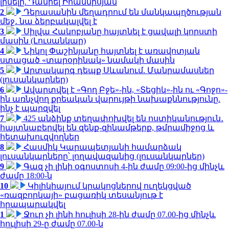
լինելը. Դանիել Իոաննիսյան
2
Դերասանին մեղադրում են մանկապղծության
մեջ․ նա ձերբակալվել է
3
Սիլվա Հակոբյանը հայտնել է ցավալի կորստի
մասին (Լուսանկար)
4
Նիկոլ Փաշինյանը հայտնել է առավոտյան
ստացած «տարօրինակ» նամակի մասին
5
Արտակարգ դեպք Սևանում. Մանրամասներ
(լուսանկարներ)
6
Ավարտվել է «Գող Բջե»-ին, «Տեցիկ»-ին ու «Գոջո»-
ին առնչվող քրեական վարույթի նախաքննությունը.
ինչ է պարզվել
7
425 անձինք տեղափոխվել են ոստիկանություն․
հայտնաբերվել են զենք-զինամթերք, թմրամիջոց և
հետախուզվողներ
8
Հասմիկ Կարապետյանի համարձակ
լուսանկարները՝ լողավազանից (լուսանկարներ)
9
Գազ չի լինի օգոստոսի 4-ին ժամը 09:00-ից մինչև
ժամը 18:00-ն
10
Կիլիկիայում կրակոցներով ուղեկցված
«ռազբորկայի» բացառիկ տեսանյութ է
հրապարակվել
1
Ջուր չի լինի հուլիսի 28-ին ժամը 07.00-ից մինչև
հուլիսի 29-ը ժամը 07.00-ն