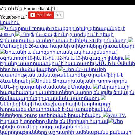
Հետևե՛ք Euromedia24-ին
Youtube-ում`
Լրահոս
Կոնգոյում էբոլայի դեպքերի թիվը գերազանցել է
4000-ը
«Դոլֆին» թայֆունը շարժվում է դեպի
Չինաստան․ վտանգի տակ է մինչև 30 միլիոն մարդ
Մահացել է 26-ամյա հայտնի տիկտոկերը (լուսանկար)
Երևանի և մարզերի տասնյակ հասցեներում
օգոստոսի 10-ին, 11-ին, 12-ին և 13-ին գազ չի լինելու
Իրանը պատրաստվում է հաստատել ԱՄՆ-ի և Օմանի
հետ համաձայնագիրը
«Լիդսն» ակումբի
պատմության ամենաթանկարժեք տրանսֆերն է
ձևակերպել
Արմեն Ջիգարխանյանի խորթ որդին
ԱՄՆ-ից գաղտնի ժամանել է Մոսկվա
Ուկրաինայի
հացահատիկի պահեստները կարող են լցվել ծովային
ճանապարհների փակման պատճառով
Եկեղեցիների համաշխարհային խորհուրդը
խորապես մտահոգված է Հայ առաքելական
եկեղեցու շուրջ ստեղծված իրավիճակով
Syria TV.
Իսրայելի զորքերը մտել են Սիրիայի հարավ
Մեր
զինված ուժերը ցույց տվեցին իրենց
կարողությունները աշխարհի ամենաթանկ բանակի