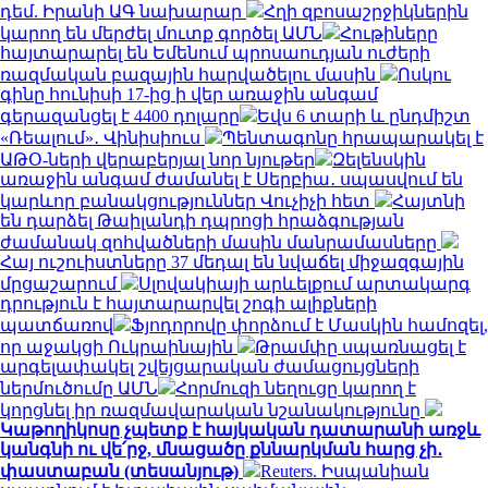
դեմ. Իրանի ԱԳ նախարար
Հղի զբոսաշրջիկներին
կարող են մերժել մուտք գործել ԱՄՆ
Հութիները
հայտարարել են Եմենում պրոսաուդյան ուժերի
ռազմական բազային հարվածելու մասին
Ոսկու
գինը հունիսի 17-ից ի վեր առաջին անգամ
գերազանցել է 4400 դոլարը
Եվս 6 տարի և ընդմիշտ
«Ռեալում»․ Վինիսիուս
Պենտագոնը հրապարակել է
ԱԹՕ-ների վերաբերյալ նոր նյութեր
Զելենսկին
առաջին անգամ ժամանել է Սերբիա․ սպասվում են
կարևոր բանակցություններ Վուչիչի հետ
Հայտնի
են դարձել Թաիլանդի դպրոցի հրաձգության
ժամանակ զոհվածների մասին մանրամասները
Հայ ուշուիստները 37 մեդալ են նվաճել միջազգային
մրցաշարում
Սլովակիայի արևելքում արտակարգ
դրություն է հայտարարվել շոգի ալիքների
պատճառով
Ֆյոդորովը փորձում է Մասկին համոզել,
որ աջակցի Ուկրաինային
Թրամփը սպառնացել է
արգելափակել շվեյցարական ժամացույցների
ներմուծումը ԱՄՆ
Հորմուզի նեղուցը կարող է
կորցնել իր ռազմավարական նշանակությունը
Կաթողիկոսը չպետք է հայկական դատարանի առջև
կանգնի ու վե՛րջ, մնացածը քննարկման հարց չի․
փաստաբան (տեսանյութ)
Reuters. Իսպանիան