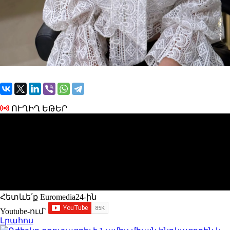
ՈՒՂԻՂ ԵԹԵՐ
Հետևե՛ք Euromedia24-ին
Youtube-ում`
Լրահոս