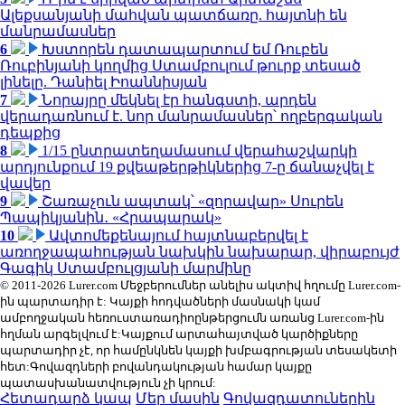
Ալեքսանյանի մահվան պատճառը. հայտնի են
մանրամասներ
6
Խստորեն դատապարտում եմ Ռուբեն
Ռուբինյանի կողմից Ստամբուլում թուրք տեսած
լինելը. Դանիել Իոաննիսյան
7
Նորայրը մեկնել էր հանգստի, արդեն
վերադառնում է. նոր մանրամասներ՝ ողբերգական
դեպքից
8
1/15 ընտրատեղամասում վերահաշվարկի
արդյունքում 19 քվեաթերթիկներից 7-ը ճանաչվել է
վավեր
9
Շառաչուն ապտակ՝ «զորավար» Սուրեն
Պապիկյանին․ «Հրապարակ»
10
Ավտոմեքենայում հայտնաբերվել է
առողջապահության նախկին նախարար, վիրաբույժ
Գագիկ Ստամբուլցյանի մարմինը
© 2011-2026 Lurer.com Մեջբերումներ անելիս ակտիվ հղումը Lurer.com-
ին պարտադիր է: Կայքի հոդվածների մասնակի կամ
ամբողջական հեռուստառադիոընթերցումն առանց Lurer.com-ին
հղման արգելվում է:Կայքում արտահայտված կարծիքները
պարտադիր չէ, որ համընկնեն կայքի խմբագրության տեսակետի
հետ:Գովազդների բովանդակության համար կայքը
պատասխանատվություն չի կրում:
Հետադարձ կապ
Մեր մասին
Գովազդատուներին