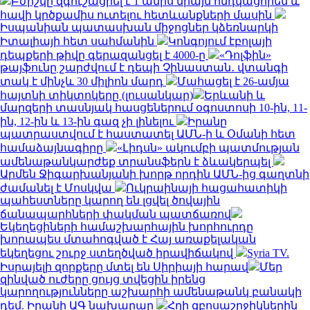
Բժիշկը զգուշացրել է 1 ամիս միայն հնդկացորեն և
հավի կրծքամիս ուտելու հետևանքների մասին
Իսպանիան պատասխան միջոցներ կձեռնարկի
Իտալիայի հետ սահմանին
Կոնգոյում էբոլայի
դեպքերի թիվը գերազանցել է 4000-ը
«Դոլֆին»
թայֆունը շարժվում է դեպի Չինաստան․ վտանգի
տակ է մինչև 30 միլիոն մարդ
Մահացել է 26-ամյա
հայտնի տիկտոկերը (լուսանկար)
Երևանի և
մարզերի տասնյակ հասցեներում օգոստոսի 10-ին, 11-
ին, 12-ին և 13-ին գազ չի լինելու
Իրանը
պատրաստվում է հաստատել ԱՄՆ-ի և Օմանի հետ
համաձայնագիրը
«Լիդսն» ակումբի պատմության
ամենաթանկարժեք տրանսֆերն է ձևակերպել
Արմեն Ջիգարխանյանի խորթ որդին ԱՄՆ-ից գաղտնի
ժամանել է Մոսկվա
Ուկրաինայի հացահատիկի
պահեստները կարող են լցվել ծովային
ճանապարհների փակման պատճառով
Եկեղեցիների համաշխարհային խորհուրդը
խորապես մտահոգված է Հայ առաքելական
եկեղեցու շուրջ ստեղծված իրավիճակով
Syria TV.
Իսրայելի զորքերը մտել են Սիրիայի հարավ
Մեր
զինված ուժերը ցույց տվեցին իրենց
կարողությունները աշխարհի ամենաթանկ բանակի
դեմ. Իրանի ԱԳ նախարար
Հղի զբոսաշրջիկներին