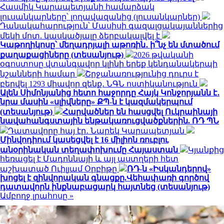
Հասմիկ Կարապետյանի համարձակ
լուսանկարները՝ լողավազանից (լուսանկարներ)
Դանակահարություն՝ Մասիսի գազալցակայաններից
մեկի մոտ. կասկածյալը ձերբակալվել է
Կաթողիկոսը՝ մեղադրյալի աթոռին․ ի՞նչ են մտածում
քաղաքացիները (տեսանյութ)
2026 թվականի
օգոստոսը վտանգավոր կլինի երեք կենդանակերպի
նշանների համար
Շրջանառությունից դուրս է
բերվել 1293 միավոր զենք․ ՆԳՆ ոստիկանություն
Ալեն Սիմոնյանից հետո հաջորդը Հայկ Կոնջորյանն է․
նրա մասին «սլիվները» ՔՊ-ն է կազմակերպում
(տեսանյութ)
Հարվածներ են հասցվել Ուկրաինայի
նավահանգստային ենթակառուցվածքներին. ՌԴ ՊՆ
Դատավորը հայ էր․ Նարեկ Կարապետյան
Մինվոդիում կասեցվել է 16 միլիոն ռուբլու
անօրինական տեղափոխումը Հայաստան
Կյանքից
հեռացել է Մադոննայի և այլ աստղերի հետ
աշխատած Ուիլյամ Օրբիթը
ՌԴ-ն «Իսկանդերով»
խոցել է զինվորական գնացքը.Վեհափառի գործով
դատավորն ինքնաբացարկ հայտնեց (տեսանյութ)
Ամբողջ լրահոսը »