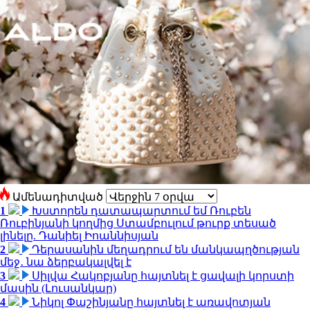
Ամենադիտված
1
Խստորեն դատապարտում եմ Ռուբեն
Ռուբինյանի կողմից Ստամբուլում թուրք տեսած
լինելը. Դանիել Իոաննիսյան
2
Դերասանին մեղադրում են մանկապղծության
մեջ․ նա ձերբակալվել է
3
Սիլվա Հակոբյանը հայտնել է ցավալի կորստի
մասին (Լուսանկար)
4
Նիկոլ Փաշինյանը հայտնել է առավոտյան