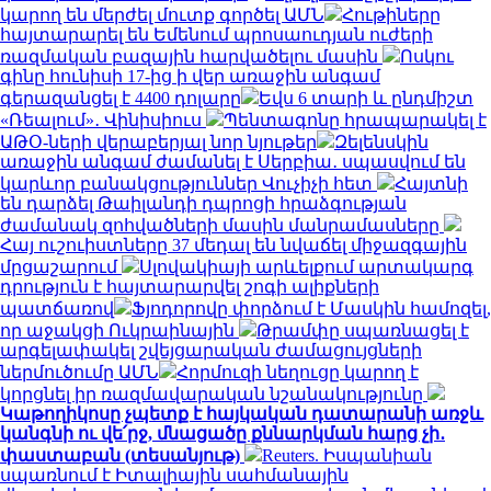
կարող են մերժել մուտք գործել ԱՄՆ
Հութիները
հայտարարել են Եմենում պրոսաուդյան ուժերի
ռազմական բազային հարվածելու մասին
Ոսկու
գինը հունիսի 17-ից ի վեր առաջին անգամ
գերազանցել է 4400 դոլարը
Եվս 6 տարի և ընդմիշտ
«Ռեալում»․ Վինիսիուս
Պենտագոնը հրապարակել է
ԱԹՕ-ների վերաբերյալ նոր նյութեր
Զելենսկին
առաջին անգամ ժամանել է Սերբիա․ սպասվում են
կարևոր բանակցություններ Վուչիչի հետ
Հայտնի
են դարձել Թաիլանդի դպրոցի հրաձգության
ժամանակ զոհվածների մասին մանրամասները
Հայ ուշուիստները 37 մեդալ են նվաճել միջազգային
մրցաշարում
Սլովակիայի արևելքում արտակարգ
դրություն է հայտարարվել շոգի ալիքների
պատճառով
Ֆյոդորովը փորձում է Մասկին համոզել,
որ աջակցի Ուկրաինային
Թրամփը սպառնացել է
արգելափակել շվեյցարական ժամացույցների
ներմուծումը ԱՄՆ
Հորմուզի նեղուցը կարող է
կորցնել իր ռազմավարական նշանակությունը
Կաթողիկոսը չպետք է հայկական դատարանի առջև
կանգնի ու վե՛րջ, մնացածը քննարկման հարց չի․
փաստաբան (տեսանյութ)
Reuters. Իսպանիան
սպառնում է Իտալիային սահմանային