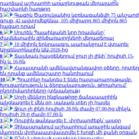
դարձավ աշխարհի առաջնության մեդալային
հաշվարկի հաղթող
5
Գագիկ Ծառուկյանից կբռնագանձվի 75 անշարժ
գույք, 42 ավտոմեքենա, 105 միլիարդ 865 միլիոն 865
հազար դրամ
6
Սուրեն Պապիկյանի նոր հրամանը՝
ժամկետային զինծառայողների վերաբերյալ
7
10 միլիոն երկրպագու պահանջում է վտարել
Արգենտինային ԱԱ-2026-ից
8
Տասնյակ հասցեներում ջուր չի լինի՝ հուլիսի 15-
ին և 16-ին
9
Հայաստանի ամենավտանգավոր օձերը. որտեղ
են դրանք ամենաշատը հանդիպում
10
Պուտինը հանդես է եկել հայտարարությամբ.
Խուզարկություն և ձերբակալություն․ թիրախում՝
ընդդիմադիրները (տեսանյութ)
1
Սոչի մեկնող ինքնաթիռը ճանապարհին
անցկացրել է մեկ օր, սակայն տեղ չի հասել
2
Ջուր չի լինի հուլիսի 28-ին ժամը 07.00-ից մինչև
հուլիսի 29-ը ժամը 07.00-ն
3
Ռուբլին թանկացել է․ փոխարժեքն՝ այսօր
4
Չինաստանում աշխարհում առաջին անգամ
մարդուն փոխպատվաստվել է խոզի մի քանի օրգան
5
Ո՞րն է սիրված արտիստ Արտաշես