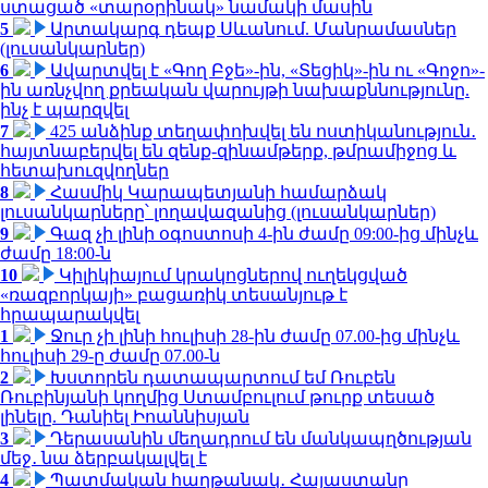
ստացած «տարօրինակ» նամակի մասին
5
Արտակարգ դեպք Սևանում. Մանրամասներ
(լուսանկարներ)
6
Ավարտվել է «Գող Բջե»-ին, «Տեցիկ»-ին ու «Գոջո»-
ին առնչվող քրեական վարույթի նախաքննությունը.
ինչ է պարզվել
7
425 անձինք տեղափոխվել են ոստիկանություն․
հայտնաբերվել են զենք-զինամթերք, թմրամիջոց և
հետախուզվողներ
8
Հասմիկ Կարապետյանի համարձակ
լուսանկարները՝ լողավազանից (լուսանկարներ)
9
Գազ չի լինի օգոստոսի 4-ին ժամը 09:00-ից մինչև
ժամը 18:00-ն
10
Կիլիկիայում կրակոցներով ուղեկցված
«ռազբորկայի» բացառիկ տեսանյութ է
հրապարակվել
1
Ջուր չի լինի հուլիսի 28-ին ժամը 07.00-ից մինչև
հուլիսի 29-ը ժամը 07.00-ն
2
Խստորեն դատապարտում եմ Ռուբեն
Ռուբինյանի կողմից Ստամբուլում թուրք տեսած
լինելը. Դանիել Իոաննիսյան
3
Դերասանին մեղադրում են մանկապղծության
մեջ․ նա ձերբակալվել է
4
Պատմական հաղթանակ․ Հայաստանը