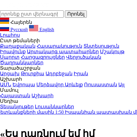
Հայերեն
Русский
English
Լրահոս
Ըստ թեմաների
Քաղաքական
Հասարակություն
Տնտեսություն
Իրավունք
Արտակարգ պատահարներ
Մշակույթ
Սպորտ
Հարցազրույցներ
Վերլուծական
Ծաղրանկարներ
Տարածաշրջան
Արցախ
Թուրքիա
Ադրբեջան
Իրան
Աշխարհ
ԱՄՆ
Եվրոպա
Մերձավոր Արևելք
Ռուսաստան
Այլ
Մամուլ
Հայաստան
Աշխարհ
Մեդիա
Տեսանյութեր
Լուսանկարներ
նքների մասին
1:50
Իսպանիան պատասխան միջոցներ կ
«Ես դառնում եմ իմ