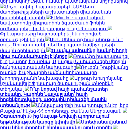
վերահսկողության համար պատասխան միջոցներով
Միշուստինը հայտարարել է ԵԱՏՄ-ում
մարքեթփլեյսների աշխատանքի միասնական
կանոնների մասին
El Mundo. Իսպանական
նավատորմը միգրացիոն ճգնաժամի ֆոնին
ուժեղացրել է իր ներկայությունը Սեուտայում
Փրկարարները հայտնաբերել են մոլորված
զբոսաշրջիկներին
ԱՄՆ Սենատը հավանություն է
տվել Ռուսաստանի դեմ նոր պատժամիջոցների
մասին օրինագծին
31-ամյա ամուսինը խանդի հողի
վրա դանակահարել է կնոջը
Թրամփը հայտարարել
է, որ կարող է դառնալ Միացյալ Նահանգների վերջին
հանրապետական ​​նախագահը
Ռուբեն Ռուբինյանը
դարձել է աշխարհի ամենաերիտասարդ
խորհրդարանի նախագահը
Արթուր Խուդինյանը
նշանակվել է Փրկարար ծառայության տնօրենի
տեղակալ
Ո՞ւր կորավ հայի պահանջատեր
տեսակը․ Կարինե Նալչաջյանը՝ հայի
հոգեկերտվածքի, ազգային դիմագծի մասին
(տեսանյութ)
Աննկարագրելի հպարտություն էր, երբ
Բաքվում հնչեց ՀՀ օրհներգը․ Ժաննա Անդրեասյան
Օգոստոսի 10-ից Սայաթ-Նովայի պողոտայում
երթևեկության կարգը կփոխվի
Ստեփանավանում
ռուս կինը փորձել է ինքնասպանություն գործել