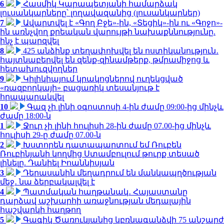
6
Հասմիկ Կարապետյանի համարձակ
լուսանկարները՝ լողավազանից (լուսանկարներ)
7
Ավարտվել է «Գող Բջե»-ին, «Տեցիկ»-ին ու «Գոջո»-
ին առնչվող քրեական վարույթի նախաքննությունը.
ինչ է պարզվել
8
425 անձինք տեղափոխվել են ոստիկանություն․
հայտնաբերվել են զենք-զինամթերք, թմրամիջոց և
հետախուզվողներ
9
Կիլիկիայում կրակոցներով ուղեկցված
«ռազբորկայի» բացառիկ տեսանյութ է
հրապարակվել
10
Գազ չի լինի օգոստոսի 4-ին ժամը 09:00-ից մինչև
ժամը 18:00-ն
1
Ջուր չի լինի հուլիսի 28-ին ժամը 07.00-ից մինչև
հուլիսի 29-ը ժամը 07.00-ն
2
Խստորեն դատապարտում եմ Ռուբեն
Ռուբինյանի կողմից Ստամբուլում թուրք տեսած
լինելը. Դանիել Իոաննիսյան
3
Դերասանին մեղադրում են մանկապղծության
մեջ․ նա ձերբակալվել է
4
Պատմական հաղթանակ․ Հայաստանը
դարձավ աշխարհի առաջնության մեդալային
հաշվարկի հաղթող
5
Գագիկ Ծառուկյանից կբռնագանձվի 75 անշարժ