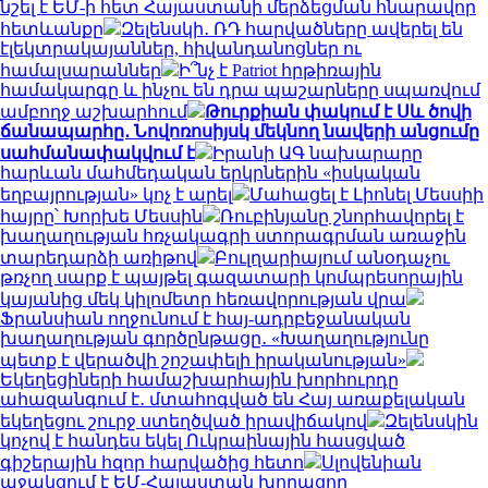
նշել է ԵՄ-ի հետ Հայաստանի մերձեցման հնարավոր
հետևանքը
Զելենսկի․ ՌԴ հարվածները ավերել են
էլեկտրակայաններ, հիվանդանոցներ ու
համալսարաններ
Ի՞նչ է Patriot հրթիռային
համակարգը և ինչու են դրա պաշարները սպառվում
ամբողջ աշխարհում
Թուրքիան փակում է Սև ծովի
ճանապարհը․ Նովոռոսիյսկ մեկնող նավերի անցումը
սահմանափակվում է
Իրանի ԱԳ նախարարը
հարևան մահմեդական երկրներին «իսկական
եղբայրության» կոչ է արել
Մահացել է Լիոնել Մեսսիի
հայրը՝ Խորխե Մեսսին
Ռուբինյանը շնորհավորել է
խաղաղության հռչակագրի ստորագրման առաջին
տարեդարձի առիթով
Բուլղարիայում անօդաչու
թռչող սարք է պայթել գազատարի կոմպրեսորային
կայանից մեկ կիլոմետր հեռավորության վրա
Ֆրանսիան ողջունում է հայ-ադրբեջանական
խաղաղության գործընթացը․ «Խաղաղությունը
պետք է վերածվի շոշափելի իրականության»
Եկեղեցիների համաշխարհային խորհուրդը
ահազանգում է․ մտահոգված են Հայ առաքելական
եկեղեցու շուրջ ստեղծված իրավիճակով
Զելենսկին
կոչով է հանդես եկել Ուկրաինային հասցված
գիշերային հզոր հարվածից հետո
Սլովենիան
աջակցում է ԵՄ-Հայաստան խորացող