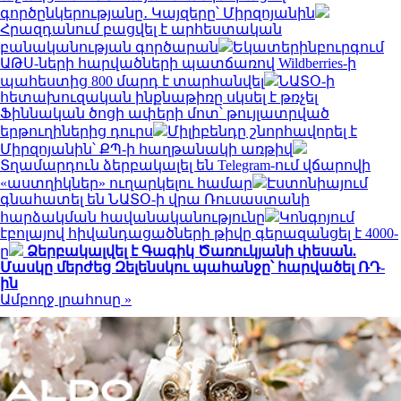
գործընկերությանը․ Կայզերը՝ Միրզոյանին
Հրազդանում բացվել է արհեստական
բանականության գործարան
Եկատերինբուրգում
ԱԹՍ-ների հարվածների պատճառով Wildberries-ի
պահեստից 800 մարդ է տարհանվել
ՆԱՏՕ-ի
հետախուզական ինքնաթիռը սկսել է թռչել
Ֆիննական ծոցի ափերի մոտ՝ թույլատրված
երթուղիներից դուրս
Միլիբենդը շնորհավորել է
Միրզոյանին՝ ՔՊ-ի հաղթանակի առթիվ
Տղամարդուն ձերբակալել են Telegram-ում վճարովի
«աստղիկներ» ուղարկելու համար
Էստոնիայում
գնահատել են ՆԱՏՕ-ի վրա Ռուսաստանի
հարձակման հավանականությունը
Կոնգոյում
էբոլայով հիվանդացածների թիվը գերազանցել է 4000-
ը
Ձերբակալվել է Գագիկ Ծառուկյանի փեսան.
Մասկը մերժեց Զելենսկու պահանջը՝ հարվածել ՌԴ-
ին
Ամբողջ լրահոսը »