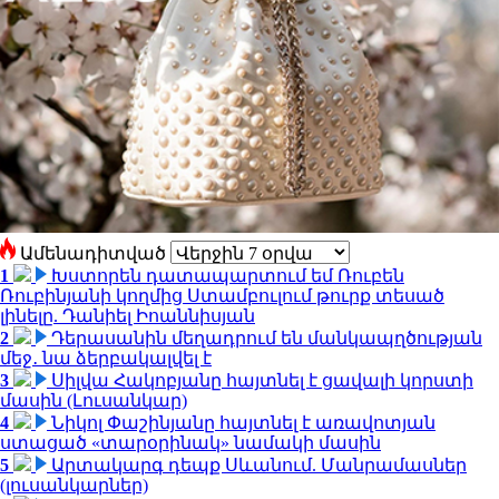
Ամենադիտված
1
Խստորեն դատապարտում եմ Ռուբեն
Ռուբինյանի կողմից Ստամբուլում թուրք տեսած
լինելը. Դանիել Իոաննիսյան
2
Դերասանին մեղադրում են մանկապղծության
մեջ․ նա ձերբակալվել է
3
Սիլվա Հակոբյանը հայտնել է ցավալի կորստի
մասին (Լուսանկար)
4
Նիկոլ Փաշինյանը հայտնել է առավոտյան
ստացած «տարօրինակ» նամակի մասին
5
Արտակարգ դեպք Սևանում. Մանրամասներ
(լուսանկարներ)