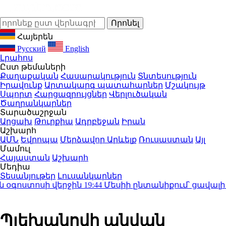
Հայերեն
Русский
English
Լրահոս
Ըստ թեմաների
Քաղաքական
Հասարակություն
Տնտեսություն
Իրավունք
Արտակարգ պատահարներ
Մշակույթ
Սպորտ
Հարցազրույցներ
Վերլուծական
Ծաղրանկարներ
Տարածաշրջան
Արցախ
Թուրքիա
Ադրբեջան
Իրան
Աշխարհ
ԱՄՆ
Եվրոպա
Մերձավոր Արևելք
Ռուսաստան
Այլ
Մամուլ
Հայաստան
Աշխարհ
Մեդիա
Տեսանյութեր
Լուսանկարներ
ստոսի վերջին
19:44
Մեսիի ընտանիքում՝ ցավալի կորո
Պլեխանովի անվան