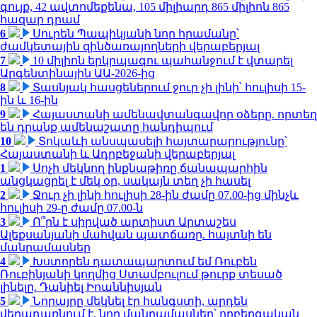
գույք, 42 ավտոմեքենա, 105 միլիարդ 865 միլիոն 865
հազար դրամ
6
Սուրեն Պապիկյանի նոր հրամանը՝
ժամկետային զինծառայողների վերաբերյալ
7
10 միլիոն երկրպագու պահանջում է վտարել
Արգենտինային ԱԱ-2026-ից
8
Տասնյակ հասցեներում ջուր չի լինի՝ հուլիսի 15-
ին և 16-ին
9
Հայաստանի ամենավտանգավոր օձերը. որտեղ
են դրանք ամենաշատը հանդիպում
10
Տոկաևի անսպասելի հայտարարությունը՝
Հայաստանի և Ադրբեջանի վերաբերյալ
1
Սոչի մեկնող ինքնաթիռը ճանապարհին
անցկացրել է մեկ օր, սակայն տեղ չի հասել
2
Ջուր չի լինի հուլիսի 28-ին ժամը 07.00-ից մինչև
հուլիսի 29-ը ժամը 07.00-ն
3
Ո՞րն է սիրված արտիստ Արտաշես
Ալեքսանյանի մահվան պատճառը. հայտնի են
մանրամասներ
4
Խստորեն դատապարտում եմ Ռուբեն
Ռուբինյանի կողմից Ստամբուլում թուրք տեսած
լինելը. Դանիել Իոաննիսյան
5
Նորայրը մեկնել էր հանգստի, արդեն
վերադառնում է. նոր մանրամասներ՝ ողբերգական