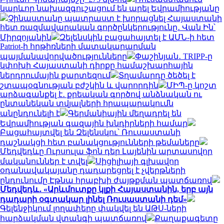
կարևոր նախազգուշացում են արել Եվրամիությանը
Չինաստանը պատրաստ է խորացնել Հայաստանի
հետ ռազմավարական գործընկերությունը․ Վան Ին՝
Միրզոյանին
Զելենսկին բացահայտել է ԱՄՆ-ի հետ
Patriot-ի հրթիռների մատակարարման
պայմանավորվածությունները
Փաշինյան․ TRIPP-ը
կփոխի Հայաստանի դիրքը համաշխարհային
ներդրումային քարտեզում
Տղամարդը ծեծել է
շտապօգնության բժշկին և վարորդին
ՄԻՊ-ը կոշտ
արձագանքել է․ քրեական գործով անձնական ու
ընտանեկան տվյալների հրապարակումն
անընդունելի է
Գերմանիային մեղադրել են
Եվրամիության գազային խնդիրների համար
Բացահայտվել են Զելենսկու՝ Ռուսաստանի
դաշնակցի հետ բանակցությունների թեմաները
Մեդվեդևը Ուրսուլա ֆոն դեր Լայենին արտասովոր
մականուններ է տվել
Սիցիլիայի գլխավոր
օդանավակայանը դադարեցրել է չվերթների
ընդունումը Էթնա հրաբխի ժայթքման պատճառով
Մեդվեդև․ «Արևմուտքը կլքի Հայաստանին, երբ այն
դադարի օգտակար լինել Ռուսաստանի դեմ»
Գելենջիկում լողափերը փակվել են ԱԹՍ-ների
հարձակման վտանգի պատճառով
Քաղաքագետը