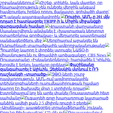
շրջանակներում
Հիշեք, տիկին․ կան մայրեր, որ
հնարավորություն չեն ունեցել վերջին անգամ
համբուրելու իրենց որդու ճակատը. զոհվածի մայրը՝
ՔՊ-ական պատգամավորին
Ռուբիո․ ԱՄՆ-ը 201 մլն
դոլար է հատկացրել TRIPP-ի և Միջին միջանցքի
զարգացման համար
Վրաստանի վարչապետը
Սաակաշվիլուն անվանել է «խայտառակ կեղտոտ
օտարերկրյա գործակալ» և մեղադրել պատերազմ
սանձազերծելու մեջ
Սերբիայում աջակցել են
Ուկրաինայի տարածքային ամբողջականությանը
Պուտինը կարող է փորձել ստուգել ՆԱՏՕ-ի
միասնությունն ու Թրամփի արձագանքը. CBS News
Ռուսաստանը «Իսկանդերներով» հարվածել է Կիևին․
խոցվել է երկու կարևոր օբյեկտ
Փաշինյանը
զանգահարել է Ալիևին. Զելենսկին մտնում է ՌԴ
դաշնակցի «տարածք»
ՉԹՕ-ների շուրջ
դավադրություն․ ԱՄՆ-ում այլմոլորակային
տեխնոլոգիաների ուսումնասիրության համար
կարող էր ծախսվել մոտ 1 տրիլիոն դոլար
Էստոնիայում կոչ են արել փակել Ռուսաստանի հետ
սահմանը
Ուգալդեի գոլը խաղադրույք կատարած
անձին ավելի քան 2,5 միլիոն ռուբլի է բերել
«Արսենալը» պայթեցրեց տրանսֆերային շուկան․
Բրունո Գիմարայեշը՝ £75 մլն-ով
Ռուսաստանում