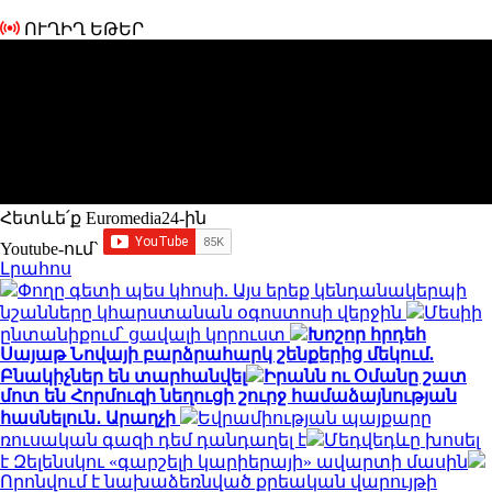
ՈՒՂԻՂ ԵԹԵՐ
Հետևե՛ք Euromedia24-ին
Youtube-ում`
Լրահոս
Փողը գետի պես կհոսի. Այս երեք կենդանակերպի
նշանները կհարստանան օգոստոսի վերջին
Մեսիի
ընտանիքում՝ ցավալի կորուստ
Խոշոր հրդեհ
Սայաթ Նովայի բարձրահարկ շենքերից մեկում.
Բնակիչներ են տարհանվել
Իրանն ու Օմանը շատ
մոտ են Հորմուզի նեղուցի շուրջ համաձայնության
հասնելուն․ Արաղչի
Եվրամիության պայքարը
ռուսական գազի դեմ դանդաղել է
Մեդվեդևը խոսել
է Զելենսկու «գարշելի կարիերայի» ավարտի մասին
Որոնվում է նախաձեռնված քրեական վարույթի