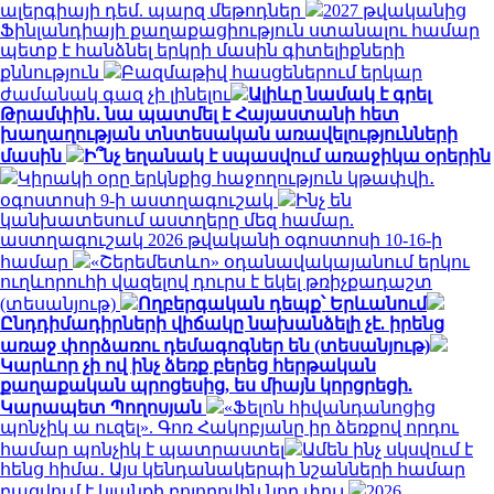
ալերգիայի դեմ. պարզ մեթոդներ
2027 թվականից
Ֆինլանդիայի քաղաքացիություն ստանալու համար
պետք է հանձնել երկրի մասին գիտելիքների
քննություն
Բազմաթիվ հասցեներում երկար
ժամանակ գազ չի լինելու
Ալիևը նամակ է գրել
Թրամփին․ նա պատմել է Հայաստանի հետ
խաղաղության տնտեսական առավելությունների
մասին
Ի՞նչ եղանակ է սպասվում առաջիկա օրերին
Կիրակի օրը երկնքից հաջողություն կթափվի․
օգոստոսի 9-ի աստղագուշակ
Ինչ են
կանխատեսում աստղերը մեզ համար.
աստղագուշակ 2026 թվականի օգոստոսի 10-16-ի
համար
«Շերեմետևո» օդանավակայանում երկու
ուղևորուհի վազելով դուրս է եկել թռիչքադաշտ
(տեսանյութ)
Ողբերգական դեպք՝ Երևանում
Ընդդիմադիրների վիճակը նախանձելի չէ. իրենց
առաջ փորձառու դեմագոգներ են (տեսանյութ)
Կարևոր չի ով ինչ ձեռք բերեց հերթական
քաղաքական պրոցեսից, ես միայն կորցրեցի.
Կարապետ Պողոսյան
«Ֆելոն հիվանդանոցից
պոնչիկ ա ուզել». Գոռ Հակոբյանը իր ձեռքով որդու
համար պոնչիկ է պատրաստել
Ամեն ինչ սկսվում է
հենց հիմա․ Այս կենդանակերպի նշանների համար
բացվում է կյանքի բոլորովին նոր փուլ
2026