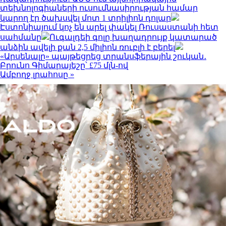
տեխնոլոգիաների ուսումնասիրության համար
կարող էր ծախսվել մոտ 1 տրիլիոն դոլար
Էստոնիայում կոչ են արել փակել Ռուսաստանի հետ
սահմանը
Ուգալդեի գոլը խաղադրույք կատարած
անձին ավելի քան 2,5 միլիոն ռուբլի է բերել
«Արսենալը» պայթեցրեց տրանսֆերային շուկան․
Բրունո Գիմարայեշը՝ £75 մլն-ով
Ամբողջ լրահոսը »