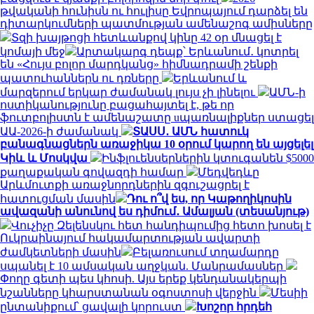
թվականի հունիսն ու հուլիսը Եվրոպայում դարձել են
դիտարկումների պատմության ամենաշոգ ամիսները
Տզի խայթոցի հետևանքով կինը 42 օր մնացել է
կոմայի մեջ
Արտակարգ դեպք՝ Երևանում․ կոտրել
են «Հույս բոլոր մարդկանց» հիմնադրամի շենքի
պատուհաններն ու դռները
Երևանում և
մարզերում երկար ժամանակ լույս չի լինելու
ԱՄՆ-ի
ոստիկանությունը բացահայտել է, թե որ
ֆուտբոլիստն է ամենաշատը uպառնալիքներ ստացել
ԱԱ-2026-ի ժամանակ
ՏԱՍՍ․ ԱՄՆ հատուկ
բանագնացներն առաջիկա 10 օրում կարող են այցելել
Կիև և Մոսկվա
Ինֆլուենսերներին կտուգանեն $5000
քաղաքական գովազդի համար
Մեդվեդևը
Արևմուտքի առաջնորդներին զգուշացրել է
հատուցման մասին
Դու ո՞վ ես, որ Կաթողիկոսին
ավազանի անունով ես դիմում․ Ամալյան (տեսանյութ)
Վուչիչը Զելենսկու հետ հանդիպումից հետո խոսել է
Ուկրաինայում հակամարտության ավարտի
ժամկետների մասին
Բելառուսում տղամարդը
սպանել է 10 ամսական աղջկան. Մանրամասներ
Փողը գետի պես կհոսի. Այս երեք կենդանակերպի
նշանները կհարստանան օգոստոսի վերջին
Մեսիի
ընտանիքում՝ ցավալի կորուստ
Խոշոր հրդեհ