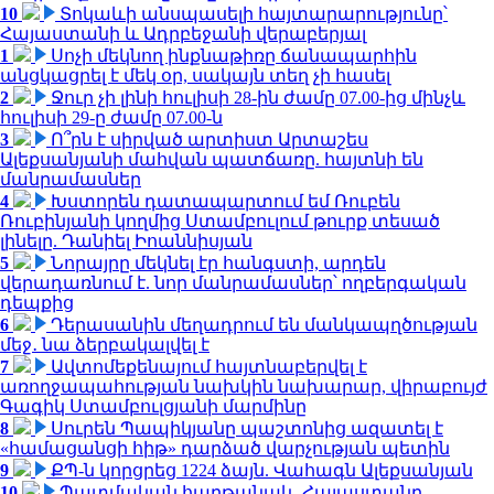
10
Տոկաևի անսպասելի հայտարարությունը՝
Հայաստանի և Ադրբեջանի վերաբերյալ
1
Սոչի մեկնող ինքնաթիռը ճանապարհին
անցկացրել է մեկ օր, սակայն տեղ չի հասել
2
Ջուր չի լինի հուլիսի 28-ին ժամը 07.00-ից մինչև
հուլիսի 29-ը ժամը 07.00-ն
3
Ո՞րն է սիրված արտիստ Արտաշես
Ալեքսանյանի մահվան պատճառը. հայտնի են
մանրամասներ
4
Խստորեն դատապարտում եմ Ռուբեն
Ռուբինյանի կողմից Ստամբուլում թուրք տեսած
լինելը. Դանիել Իոաննիսյան
5
Նորայրը մեկնել էր հանգստի, արդեն
վերադառնում է. նոր մանրամասներ՝ ողբերգական
դեպքից
6
Դերասանին մեղադրում են մանկապղծության
մեջ․ նա ձերբակալվել է
7
Ավտոմեքենայում հայտնաբերվել է
առողջապահության նախկին նախարար, վիրաբույժ
Գագիկ Ստամբուլցյանի մարմինը
8
Սուրեն Պապիկյանը պաշտոնից ազատել է
«համացանցի հիթ» դարձած վարչության պետին
9
ՔՊ-ն կորցրեց 1224 ձայն. Վահագն Ալեքսանյան
10
Պատմական հաղթանակ․ Հայաստանը