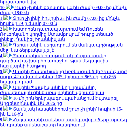
հրապարակվել
10
Գազ չի լինի օգոստոսի 4-ին ժամը 09:00-ից մինչև
ժամը 18:00-ն
1
Ջուր չի լինի հուլիսի 28-ին ժամը 07.00-ից մինչև
հուլիսի 29-ը ժամը 07.00-ն
2
Խստորեն դատապարտում եմ Ռուբեն
Ռուբինյանի կողմից Ստամբուլում թուրք տեսած
լինելը. Դանիել Իոաննիսյան
3
Դերասանին մեղադրում են մանկապղծության
մեջ․ նա ձերբակալվել է
4
Պատմական հաղթանակ․ Հայաստանը
դարձավ աշխարհի առաջնության մեդալային
հաշվարկի հաղթող
5
Գագիկ Ծառուկյանից կբռնագանձվի 75 անշարժ
գույք, 42 ավտոմեքենա, 105 միլիարդ 865 միլիոն 865
հազար դրամ
6
Սուրեն Պապիկյանի նոր հրամանը՝
ժամկետային զինծառայողների վերաբերյալ
7
10 միլիոն երկրպագու պահանջում է վտարել
Արգենտինային ԱԱ-2026-ից
8
Տասնյակ հասցեներում ջուր չի լինի՝ հուլիսի 15-
ին և 16-ին
9
Հայաստանի ամենավտանգավոր օձերը. որտեղ
են դրանք ամենաշատը հանդիպում