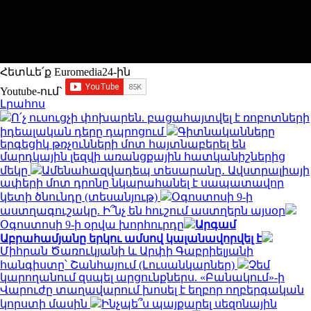
Հետևե՛ք Euromedia24-ին
Youtube-ում`
Լրահոս
Ո՛չ ուսուցչի փոխարեն. բացահայտվել է ռոբոտների
իդեալական դերը դպրոցում
Գիտնականները
երգեցիկ թռչունների մոտ հայտնաբերել են
մարդկային լեզվի առանցքային հատկանիշներից
մեկը
Ամենահազվադեպ տեսարանը․ Ավստրալիայի
ափերի մոտ դրոնը նկարահանել է սապատավոր
կետի ծնունդը (տեսանյութ)
Օգոստոսի 9-ի
աստղագուշակը. Ի՞նչ են հուշում աստղերն այսօր
Օգոստոսի 9-ի օրվա խորհուրդը
Արգամ
Աբրահամյանը երկու ամսով կալանավորվել է
Միհրան Ծառուկյանի և Արփի Գաբրիելյանի
հանգիստը՝ Շանհայում (Լուսանկարներ)
Չեմ
կարողանում զսպել արցունքներս. «Բանակում»-ի
Վարուժը տաղավարում խոսել է եղբոր ողբերգական
կորստի մասին
Ինչպե՞ս պայքարել սեզոնային