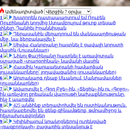
Ամենադիտված
1
Խստորեն դատապարտում եմ Ռուբեն
Ռուբինյանի կողմից Ստամբուլում թուրք տեսած
լինելը. Դանիել Իոաննիսյան
2
Դերասանին մեղադրում են մանկապղծության
մեջ․ նա ձերբակալվել է
3
Սիլվա Հակոբյանը հայտնել է ցավալի կորստի
մասին (Լուսանկար)
4
Նիկոլ Փաշինյանը հայտնել է առավոտյան
ստացած «տարօրինակ» նամակի մասին
5
Հասմիկ Կարապետյանի համարձակ
լուսանկարները՝ լողավազանից (լուսանկարներ)
6
Արտակարգ դեպք Սևանում. Մանրամասներ
(լուսանկարներ)
7
Ավարտվել է «Գող Բջե»-ին, «Տեցիկ»-ին ու «Գոջո»-
ին առնչվող քրեական վարույթի նախաքննությունը.
ինչ է պարզվել
8
425 անձինք տեղափոխվել են ոստիկանություն․
հայտնաբերվել են զենք-զինամթերք, թմրամիջոց և
հետախուզվողներ
9
Կիլիկիայում կրակոցներով ուղեկցված
«ռազբորկայի» բացառիկ տեսանյութ է