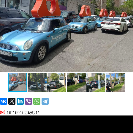
ՈՒՂԻՂ ԵԹԵՐ