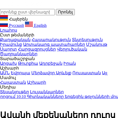
Հայերեն
Русский
English
Լրահոս
Ըստ թեմաների
Քաղաքական
Հասարակություն
Տնտեսություն
Իրավունք
Արտակարգ պատահարներ
Մշակույթ
Սպորտ
Հարցազրույցներ
Վերլուծական
Ծաղրանկարներ
Տարածաշրջան
Արցախ
Թուրքիա
Ադրբեջան
Իրան
Աշխարհ
ԱՄՆ
Եվրոպա
Մերձավոր Արևելք
Ռուսաստան
Այլ
Մամուլ
Հայաստան
Աշխարհ
Մեդիա
Տեսանյութեր
Լուսանկարներ
ում
10:10
Գիտնականները երգեցիկ թռչունների մոտ հա
Ավանի մեքենաները դուրս