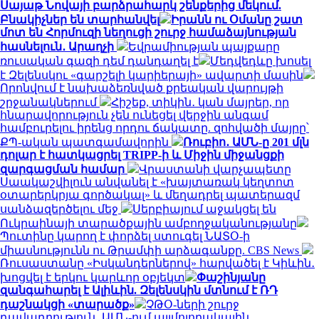
Սայաթ Նովայի բարձրահարկ շենքերից մեկում.
Բնակիչներ են տարհանվել
Իրանն ու Օմանը շատ
մոտ են Հորմուզի նեղուցի շուրջ համաձայնության
հասնելուն․ Արաղչի
Եվրամիության պայքարը
ռուսական գազի դեմ դանդաղել է
Մեդվեդևը խոսել
է Զելենսկու «գարշելի կարիերայի» ավարտի մասին
Որոնվում է նախաձեռնված քրեական վարույթի
շրջանակներում
Հիշեք, տիկին․ կան մայրեր, որ
հնարավորություն չեն ունեցել վերջին անգամ
համբուրելու իրենց որդու ճակատը. զոհվածի մայրը՝
ՔՊ-ական պատգամավորին
Ռուբիո․ ԱՄՆ-ը 201 մլն
դոլար է հատկացրել TRIPP-ի և Միջին միջանցքի
զարգացման համար
Վրաստանի վարչապետը
Սաակաշվիլուն անվանել է «խայտառակ կեղտոտ
օտարերկրյա գործակալ» և մեղադրել պատերազմ
սանձազերծելու մեջ
Սերբիայում աջակցել են
Ուկրաինայի տարածքային ամբողջականությանը
Պուտինը կարող է փորձել ստուգել ՆԱՏՕ-ի
միասնությունն ու Թրամփի արձագանքը. CBS News
Ռուսաստանը «Իսկանդերներով» հարվածել է Կիևին․
խոցվել է երկու կարևոր օբյեկտ
Փաշինյանը
զանգահարել է Ալիևին. Զելենսկին մտնում է ՌԴ
դաշնակցի «տարածք»
ՉԹՕ-ների շուրջ
դավադրություն․ ԱՄՆ-ում այլմոլորակային