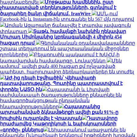
հայտնաբերվել
Մոջթաբա Խամենեին, ըստ
չհաստատված տեղեկությունների, գտնվում է
ծայրահեղ ծանր վիճակում․ IranWire
ԱՄՆ-ում
Facebook-ին և Instagram-ին տուգանել են 567 մլն դոլարով
Արման Ազարյանը ճանաչվել է տարվա լավագույն
փրկարար
Տաթև համայնքի նախկին ղեկավար
Մուրադ Սիմոնյանից կբռնագանձվի 4 միլիոն 454
հազար դրամ
Գերմանական օդանավակայանները
շտապ տեղադրում են պաշտպանական միջոցներ
դրոններից
Բելառուսին պակասում է ԽՍՀՄ-ի
կառավարման համակարգը. Լուկաշենկո
Մեկ
ամսում՝ ավելի քան 400 հազար քմ ոչնչացված
պահեստ․ հարյուրավոր ձեռնարկատերեր են տուժել
ԱԺ-ից դեպի Էջմիածին՝ Վեհափառի
դատավարությանը. Պուտինը պատրաստվում է
փորձել ՆԱՏՕ-ին
Հայաստանի և Լիտվայի
սահմանապահ ծառայությունները քննարկել են
համագործակցության ընդլայնման
հնարավորությունները
Հայաստանից
արտահանված ձկնամթերքի ավելի քան 91%-ը
հուլիսին ուղարկվել է Վրաստան
Դատավորը
հրաժարվեց Կաթողիկոսի և եպիսկոպոսների
«գործը» քննելուց
Լեհաստանում առաջարկել են
քննարկել Ուկրաինայի երկնքում հրթիռների խոցման