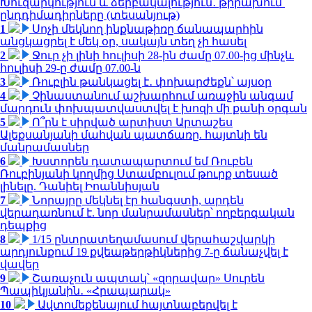
Խուզարկություն և ձերբակալություն․ թիրախում՝
ընդդիմադիրները (տեսանյութ)
1
Սոչի մեկնող ինքնաթիռը ճանապարհին
անցկացրել է մեկ օր, սակայն տեղ չի հասել
2
Ջուր չի լինի հուլիսի 28-ին ժամը 07.00-ից մինչև
հուլիսի 29-ը ժամը 07.00-ն
3
Ռուբլին թանկացել է․ փոխարժեքն՝ այսօր
4
Չինաստանում աշխարհում առաջին անգամ
մարդուն փոխպատվաստվել է խոզի մի քանի օրգան
5
Ո՞րն է սիրված արտիստ Արտաշես
Ալեքսանյանի մահվան պատճառը. հայտնի են
մանրամասներ
6
Խստորեն դատապարտում եմ Ռուբեն
Ռուբինյանի կողմից Ստամբուլում թուրք տեսած
լինելը. Դանիել Իոաննիսյան
7
Նորայրը մեկնել էր հանգստի, արդեն
վերադառնում է. նոր մանրամասներ՝ ողբերգական
դեպքից
8
1/15 ընտրատեղամասում վերահաշվարկի
արդյունքում 19 քվեաթերթիկներից 7-ը ճանաչվել է
վավեր
9
Շառաչուն ապտակ՝ «զորավար» Սուրեն
Պապիկյանին․ «Հրապարակ»
10
Ավտոմեքենայում հայտնաբերվել է