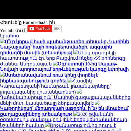
Հետևե՛ք Euromedia24-ին
Youtube-ում`
Լրահոս
Ո՞ւր կորավ հայի պահանջատեր տեսակը․ Կարինե
Նալչաջյանը՝ հայի հոգեկերտվածքի, ազգային
դիմագծի մասին (տեսանյութ)
Աննկարագրելի
հպարտություն էր, երբ Բաքվում հնչեց ՀՀ օրհներգը․
Ժաննա Անդրեասյան
Օգոստոսի 10-ից Սայաթ-
Նովայի պողոտայում երթևեկության կարգը կփոխվի
Ստեփանավանում ռուս կինը փորձել է
ինքնասպանություն գործել
Հասմիկ
Կարապետյանի համարձակ լուսանկարները՝
լողավազանից (լուսանկարներ)
Դանակահարություն՝ Մասիսի գազալցակայաններից
մեկի մոտ. կասկածյալը ձերբակալվել է
Կաթողիկոսը՝ մեղադրյալի աթոռին․ ի՞նչ են մտածում
քաղաքացիները (տեսանյութ)
2026 թվականի
օգոստոսը վտանգավոր կլինի երեք կենդանակերպի
նշանների համար
Շրջանառությունից դուրս է