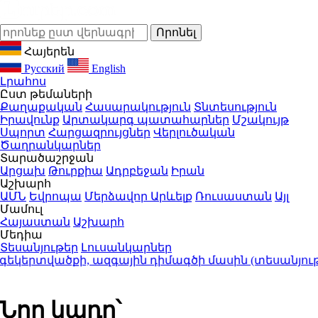
Հայերեն
Русский
English
Լրահոս
Ըստ թեմաների
Քաղաքական
Հասարակություն
Տնտեսություն
Իրավունք
Արտակարգ պատահարներ
Մշակույթ
Սպորտ
Հարցազրույցներ
Վերլուծական
Ծաղրանկարներ
Տարածաշրջան
Արցախ
Թուրքիա
Ադրբեջան
Իրան
Աշխարհ
ԱՄՆ
Եվրոպա
Մերձավոր Արևելք
Ռուսաստան
Այլ
Մամուլ
Հայաստան
Աշխարհ
Մեդիա
Տեսանյութեր
Լուսանկարներ
րտվածքի, ազգային դիմագծի մասին (տեսանյութ)
21:2
Նոր կադր՝