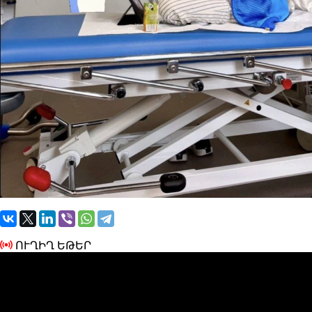
ՈՒՂԻՂ ԵԹԵՐ