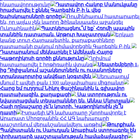
հնարավորությունը
Դատավոր Հակոբ Մանուկյանը
հրաժարվել է քննել Գարեգին Բ-ի և վեց
եպիսկոպոսների գործը
Ռումինիայում հայտարարել
են, որ այլևս չեն կարող ֆինանսապես աջակցել
Ուկրաինային
Պատկերացնու՞մ եք՝ Հռոմի պապին
տանեին դատարան. Արթուր Խաչատրյան
Երկար
կյանք տուր Հայրապետին․ քաղաքացիները
դատարանի բակում դիմավորեցին Գարեգին Բ-ին
Դատարանում մեկնարկել է Ամենայն Հայոց
Կաթողիկոսի գործի քննությունը
Ղրիմում
հայտարարվել է հրթիռային վտանգ
Սեպտեմբերի 1-
ից Դիլիջանում աշակերտներն ու ուսանողները
տրանսպորտից անվճար կօգտվեն
Սեուտայում
մնում է ավելի քան 1300 անչափահաս միգրանտ
Հարց եմ ուղղում Նիկոլ Փաշինյանին և գլխավոր
դատախազին. քաղաքացի
Սա ստորություն ու
նվաստացման տեսարաններ են. Աննա Մկրտչյան
Հայի ողնաշարը չե՛ն կոտրի․ Կաթողիկոսին չե՞ն
դատի
Իսրայելի ԱԳ նախարարը շնորհավորել է
Արարատ Միրզոյանին ՀՀ ԱԳ նախարարի
պաշտոնում վերանշանակվելու առթիվ
Թուրքիան,
Պակիստանն ու Սաուդյան Արաբիան ստորագրել են
փոխադարձ պաշտպանության համաձայնագիր