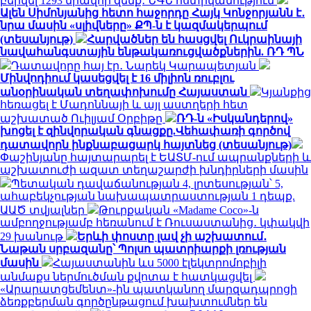
բերվել 1293 միավոր զենք․ ՆԳՆ ոստիկանություն
Ալեն Սիմոնյանից հետո հաջորդը Հայկ Կոնջորյանն է․
նրա մասին «սլիվները» ՔՊ-ն է կազմակերպում
(տեսանյութ)
Հարվածներ են հասցվել Ուկրաինայի
նավահանգստային ենթակառուցվածքներին. ՌԴ ՊՆ
Դատավորը հայ էր․ Նարեկ Կարապետյան
Մինվոդիում կասեցվել է 16 միլիոն ռուբլու
անօրինական տեղափոխումը Հայաստան
Կյանքից
հեռացել է Մադոննայի և այլ աստղերի հետ
աշխատած Ուիլյամ Օրբիթը
ՌԴ-ն «Իսկանդերով»
խոցել է զինվորական գնացքը.Վեհափառի գործով
դատավորն ինքնաբացարկ հայտնեց (տեսանյութ)
Փաշինյանը հայտարարել է ԵԱՏՄ-ում ապրանքների և
աշխատուժի ազատ տեղաշարժի խնդիրների մասին
Պետական դավաճանության 4, լրտեսության՝ 5,
ահաբեկչության նախապատրաստության 1 դեպք.
ԱԱԾ տվյալներ
Թուրքական «Madame Coco»-ն
ամբողջությամբ հեռանում է Ռուսաստանից․ կփակվի
29 խանութ
Երևի փոստը լավ չի աշխատում․
Նաթան սրբազանը՝ Պոլսո պատրիարքի լռության
մասին
Հայաստանին ևս 5000 էլեկտրոմոբիլի
անմաքս ներմուծման քվոտա է հատկացվել
«Արարատցեմենտ»-ին պատկանող մարզադպրոցի
ձեռքբերման գործընթացում խախտումներ են