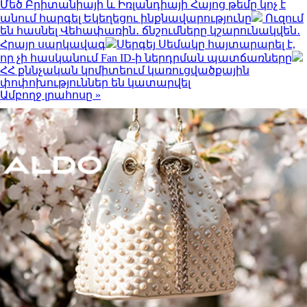
Մեծ Բրիտանիայի և Իռլանդիայի Հայոց թեմը կոչ է
անում հարգել Եկեղեցու ինքնավարությունը
Ուզում
են հասնել Վեհափառին․ ճնշումները կշարունակվեն․
Հրայր սարկավագ
Սերգեյ Սեմակը հայտարարել է,
որ չի հասկանում Fan ID-ի ներդրման պատճառները
ՀՀ քննչական կոմիտեում կառուցվածքային
փոփոխություններ են կատարվել
Ամբողջ լրահոսը »