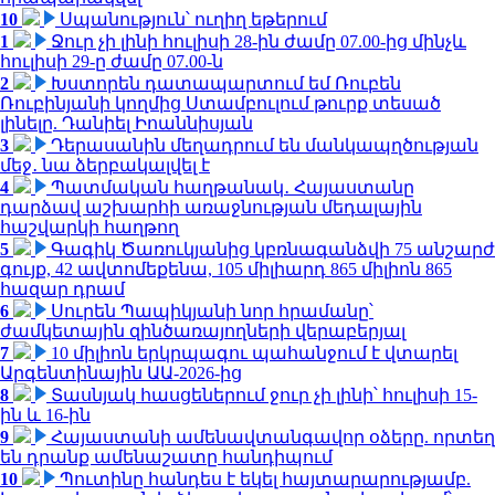
10
Սպանություն՝ ուղիղ եթերում
1
Ջուր չի լինի հուլիսի 28-ին ժամը 07.00-ից մինչև
հուլիսի 29-ը ժամը 07.00-ն
2
Խստորեն դատապարտում եմ Ռուբեն
Ռուբինյանի կողմից Ստամբուլում թուրք տեսած
լինելը. Դանիել Իոաննիսյան
3
Դերասանին մեղադրում են մանկապղծության
մեջ․ նա ձերբակալվել է
4
Պատմական հաղթանակ․ Հայաստանը
դարձավ աշխարհի առաջնության մեդալային
հաշվարկի հաղթող
5
Գագիկ Ծառուկյանից կբռնագանձվի 75 անշարժ
գույք, 42 ավտոմեքենա, 105 միլիարդ 865 միլիոն 865
հազար դրամ
6
Սուրեն Պապիկյանի նոր հրամանը՝
ժամկետային զինծառայողների վերաբերյալ
7
10 միլիոն երկրպագու պահանջում է վտարել
Արգենտինային ԱԱ-2026-ից
8
Տասնյակ հասցեներում ջուր չի լինի՝ հուլիսի 15-
ին և 16-ին
9
Հայաստանի ամենավտանգավոր օձերը. որտեղ
են դրանք ամենաշատը հանդիպում
10
Պուտինը հանդես է եկել հայտարարությամբ.