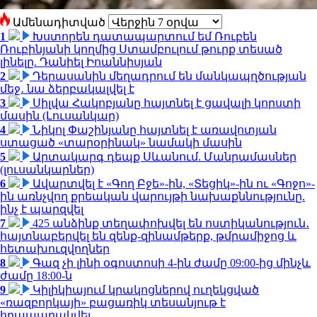
Ամենադիտված
1
Խստորեն դատապարտում եմ Ռուբեն
Ռուբինյանի կողմից Ստամբուլում թուրք տեսած
լինելը. Դանիել Իոաննիսյան
2
Դերասանին մեղադրում են մանկապղծության
մեջ․ նա ձերբակալվել է
3
Սիլվա Հակոբյանը հայտնել է ցավալի կորստի
մասին (Լուսանկար)
4
Նիկոլ Փաշինյանը հայտնել է առավոտյան
ստացած «տարօրինակ» նամակի մասին
5
Արտակարգ դեպք Սևանում. Մանրամասներ
(լուսանկարներ)
6
Ավարտվել է «Գող Բջե»-ին, «Տեցիկ»-ին ու «Գոջո»-
ին առնչվող քրեական վարույթի նախաքննությունը.
ինչ է պարզվել
7
425 անձինք տեղափոխվել են ոստիկանություն․
հայտնաբերվել են զենք-զինամթերք, թմրամիջոց և
հետախուզվողներ
8
Գազ չի լինի օգոստոսի 4-ին ժամը 09:00-ից մինչև
ժամը 18:00-ն
9
Կիլիկիայում կրակոցներով ուղեկցված
«ռազբորկայի» բացառիկ տեսանյութ է
հրապարակվել