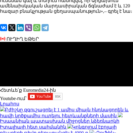
ունենան գալ և տեղում համոզվել, որ Արցախում
ամենաիսկական մարդասիրական ճգնաժամ է և 120
հազար բնակչության ցեղասպանություն»,– գրել է նա։
ՈՒՂԻՂ ԵԹԵՐ
Հետևե՛ք Euromedia24-ին
Youtube-ում`
Լրահոս
Բժիշկը զգուշացրել է 1 ամիս միայն հնդկացորեն և
հավի կրծքամիս ուտելու հետևանքների մասին
Իսպանիան պատասխան միջոցներ կձեռնարկի
Իտալիայի հետ սահմանին
Կոնգոյում էբոլայի
դեպքերի թիվը գերազանցել է 4000-ը
«Դոլֆին»