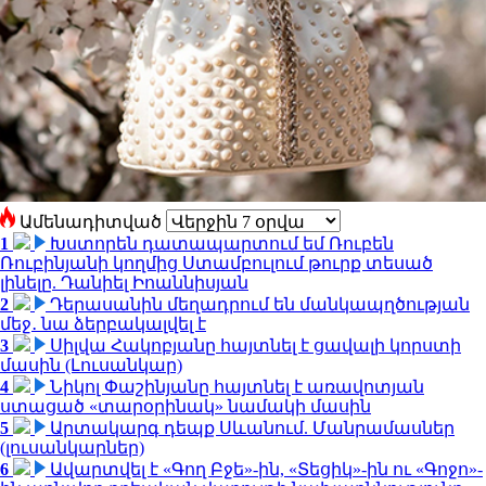
Ամենադիտված
1
Խստորեն դատապարտում եմ Ռուբեն
Ռուբինյանի կողմից Ստամբուլում թուրք տեսած
լինելը. Դանիել Իոաննիսյան
2
Դերասանին մեղադրում են մանկապղծության
մեջ․ նա ձերբակալվել է
3
Սիլվա Հակոբյանը հայտնել է ցավալի կորստի
մասին (Լուսանկար)
4
Նիկոլ Փաշինյանը հայտնել է առավոտյան
ստացած «տարօրինակ» նամակի մասին
5
Արտակարգ դեպք Սևանում. Մանրամասներ
(լուսանկարներ)
6
Ավարտվել է «Գող Բջե»-ին, «Տեցիկ»-ին ու «Գոջո»-