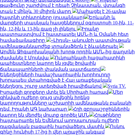
թայֆունը շարժվում է դեպի Չինաստան․ վտանգի
տակ է մինչև 30 միլիոն մարդ
Մահացել է 26-ամյա
հայտնի տիկտոկերը (լուսանկար)
Երևանի և
մարզերի տասնյակ հասցեներում օգոստոսի 10-ին, 11-
ին, 12-ին և 13-ին գազ չի լինելու
Իրանը
պատրաստվում է հաստատել ԱՄՆ-ի և Օմանի հետ
համաձայնագիրը
«Լիդսն» ակումբի պատմության
ամենաթանկարժեք տրանսֆերն է ձևակերպել
Արմեն Ջիգարխանյանի խորթ որդին ԱՄՆ-ից գաղտնի
ժամանել է Մոսկվա
Ուկրաինայի հացահատիկի
պահեստները կարող են լցվել ծովային
ճանապարհների փակման պատճառով
Եկեղեցիների համաշխարհային խորհուրդը
խորապես մտահոգված է Հայ առաքելական
եկեղեցու շուրջ ստեղծված իրավիճակով
Syria TV.
Իսրայելի զորքերը մտել են Սիրիայի հարավ
Մեր
զինված ուժերը ցույց տվեցին իրենց
կարողությունները աշխարհի ամենաթանկ բանակի
դեմ. Իրանի ԱԳ նախարար
Հղի զբոսաշրջիկներին
կարող են մերժել մուտք գործել ԱՄՆ
Հութիները
հայտարարել են Եմենում պրոսաուդյան ուժերի
ռազմական բազային հարվածելու մասին
Ոսկու
գինը հունիսի 17-ից ի վեր առաջին անգամ