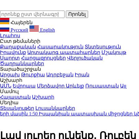
Հայերեն
Русский
English
Լրահոս
Ըստ թեմաների
Քաղաքական
Հասարակություն
Տնտեսություն
Իրավունք
Արտակարգ պատահարներ
Մշակույթ
Սպորտ
Հարցազրույցներ
Վերլուծական
Ծաղրանկարներ
Տարածաշրջան
Արցախ
Թուրքիա
Ադրբեջան
Իրան
Աշխարհ
ԱՄՆ
Եվրոպա
Մերձավոր Արևելք
Ռուսաստան
Այլ
Մամուլ
Հայաստան
Աշխարհ
Մեդիա
Տեսանյութեր
Լուսանկարներ
ի մասին
1:50
Իսպանիան պատասխան միջոցներ կձեռն
Լավ լուրեր ունենք․ Ռուբեն