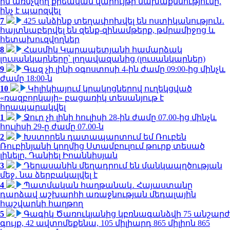
ին առնչվող քրեական վարույթի նախաքննությունը.
ինչ է պարզվել
7
425 անձինք տեղափոխվել են ոստիկանություն․
հայտնաբերվել են զենք-զինամթերք, թմրամիջոց և
հետախուզվողներ
8
Հասմիկ Կարապետյանի համարձակ
լուսանկարները՝ լողավազանից (լուսանկարներ)
9
Գազ չի լինի օգոստոսի 4-ին ժամը 09:00-ից մինչև
ժամը 18:00-ն
10
Կիլիկիայում կրակոցներով ուղեկցված
«ռազբորկայի» բացառիկ տեսանյութ է
հրապարակվել
1
Ջուր չի լինի հուլիսի 28-ին ժամը 07.00-ից մինչև
հուլիսի 29-ը ժամը 07.00-ն
2
Խստորեն դատապարտում եմ Ռուբեն
Ռուբինյանի կողմից Ստամբուլում թուրք տեսած
լինելը. Դանիել Իոաննիսյան
3
Դերասանին մեղադրում են մանկապղծության
մեջ․ նա ձերբակալվել է
4
Պատմական հաղթանակ․ Հայաստանը
դարձավ աշխարհի առաջնության մեդալային
հաշվարկի հաղթող
5
Գագիկ Ծառուկյանից կբռնագանձվի 75 անշարժ
գույք, 42 ավտոմեքենա, 105 միլիարդ 865 միլիոն 865