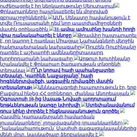
ուժեղացրել է իր ներկայությունը Սեուտայում
Փրկարարները հայտնաբերել են մոլորված
զբոսաշրջիկներին
ԱՄՆ Սենատը հավանություն է
տվել Ռուսաստանի դեմ նոր պատժամիջոցների
մասին օրինագծին
31-ամյա ամուսինը խանդի հողի
վրա դանակահարել է կնոջը
Թրամփը հայտարարել
է, որ կարող է դառնալ Միացյալ Նահանգների վերջին
հանրապետական ​​նախագահը
Ռուբեն Ռուբինյանը
դարձել է աշխարհի ամենաերիտասարդ
խորհրդարանի նախագահը
Արթուր Խուդինյանը
նշանակվել է Փրկարար ծառայության տնօրենի
տեղակալ
Ո՞ւր կորավ հայի պահանջատեր
տեսակը․ Կարինե Նալչաջյանը՝ հայի
հոգեկերտվածքի, ազգային դիմագծի մասին
(տեսանյութ)
Աննկարագրելի հպարտություն էր, երբ
Բաքվում հնչեց ՀՀ օրհներգը․ Ժաննա Անդրեասյան
Օգոստոսի 10-ից Սայաթ-Նովայի պողոտայում
երթևեկության կարգը կփոխվի
Ստեփանավանում
ռուս կինը փորձել է ինքնասպանություն գործել
Հասմիկ Կարապետյանի համարձակ
լուսանկարները՝ լողավազանից (լուսանկարներ)
Դանակահարություն՝ Մասիսի գազալցակայաններից
մեկի մոտ. կասկածյալը ձերբակալվել է