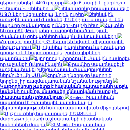
գերազանցել է 4400 դոլարը
Եվս 6 տարի և ընդմիշտ
«Ռեալում»․ Վինիսիուս
Պենտագոնը հրապարակել է
ԱԹՕ-ների վերաբերյալ նոր նյութեր
Զելենսկին
առաջին անգամ ժամանել է Սերբիա․ սպասվում են
կարևոր բանակցություններ Վուչիչի հետ
Հայտնի
են դարձել Թաիլանդի դպրոցի հրաձգության
ժամանակ զոհվածների մասին մանրամասները
Հայ ուշուիստները 37 մեդալ են նվաճել միջազգային
մրցաշարում
Սլովակիայի արևելքում արտակարգ
դրություն է հայտարարվել շոգի ալիքների
պատճառով
Ֆյոդորովը փորձում է Մասկին համոզել,
որ աջակցի Ուկրաինային
Թրամփը սպառնացել է
արգելափակել շվեյցարական ժամացույցների
ներմուծումը ԱՄՆ
Հորմուզի նեղուցը կարող է
կորցնել իր ռազմավարական նշանակությունը
Կաթողիկոսը չպետք է հայկական դատարանի առջև
կանգնի ու վե՛րջ, մնացածը քննարկման հարց չի․
փաստաբան (տեսանյութ)
Reuters. Իսպանիան
սպառնում է Իտալիային սահմանային
վերահսկողության համար պատասխան միջոցներով
Միշուստինը հայտարարել է ԵԱՏՄ-ում
մարքեթփլեյսների աշխատանքի միասնական
կանոնների մասին
El Mundo. Իսպանական
նավատորմը միգրացիոն ճգնաժամի ֆոնին