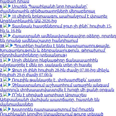
հազար դրամ
6
Սուրեն Պապիկյանի նոր հրամանը՝
ժամկետային զինծառայողների վերաբերյալ
7
10 միլիոն երկրպագու պահանջում է վտարել
Արգենտինային ԱԱ-2026-ից
8
Տասնյակ հասցեներում ջուր չի լինի՝ հուլիսի 15-
ին և 16-ին
9
Հայաստանի ամենավտանգավոր օձերը. որտեղ
են դրանք ամենաշատը հանդիպում
10
Պուտինը հանդես է եկել հայտարարությամբ.
Խուզարկություն և ձերբակալություն․ թիրախում՝
ընդդիմադիրները (տեսանյութ)
1
Սոչի մեկնող ինքնաթիռը ճանապարհին
անցկացրել է մեկ օր, սակայն տեղ չի հասել
2
Ջուր չի լինի հուլիսի 28-ին ժամը 07.00-ից մինչև
հուլիսի 29-ը ժամը 07.00-ն
3
Ռուբլին թանկացել է․ փոխարժեքն՝ այսօր
4
Չինաստանում աշխարհում առաջին անգամ
մարդուն փոխպատվաստվել է խոզի մի քանի օրգան
5
Ո՞րն է սիրված արտիստ Արտաշես
Ալեքսանյանի մահվան պատճառը. հայտնի են
մանրամասներ
6
Խստորեն դատապարտում եմ Ռուբեն
Ռուբինյանի կողմից Ստամբուլում թուրք տեսած