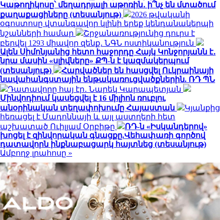
Կաթողիկոսը՝ մեղադրյալի աթոռին․ ի՞նչ են մտածում
քաղաքացիները (տեսանյութ)
2026 թվականի
օգոստոսը վտանգավոր կլինի երեք կենդանակերպի
նշանների համար
Շրջանառությունից դուրս է
բերվել 1293 միավոր զենք․ ՆԳՆ ոստիկանություն
Ալեն Սիմոնյանից հետո հաջորդը Հայկ Կոնջորյանն է․
նրա մասին «սլիվները» ՔՊ-ն է կազմակերպում
(տեսանյութ)
Հարվածներ են հասցվել Ուկրաինայի
նավահանգստային ենթակառուցվածքներին. ՌԴ ՊՆ
Դատավորը հայ էր․ Նարեկ Կարապետյան
Մինվոդիում կասեցվել է 16 միլիոն ռուբլու
անօրինական տեղափոխումը Հայաստան
Կյանքից
հեռացել է Մադոննայի և այլ աստղերի հետ
աշխատած Ուիլյամ Օրբիթը
ՌԴ-ն «Իսկանդերով»
խոցել է զինվորական գնացքը.Վեհափառի գործով
դատավորն ինքնաբացարկ հայտնեց (տեսանյութ)
Ամբողջ լրահոսը »