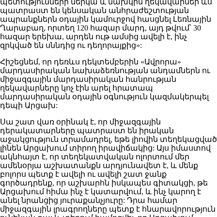
պետությունների ներկա և նախկին ղեկավարներ ևս
պատրաստ են կենսական անհրաժեշտության
ապրանքներն օդային կամուրջով հասցնել Լեռնային
Ղարաբաղ, որտեղ 120 հազար մարդ, այդ թվում՝ 30
հազար երեխա, արդեն ութ ամսից ավելի է, ինչ
զրկված են սննդից ու դեղորայքից»:
Հիշեցնեմ, որ դեռևս դեկտեմբերին «Ավրորա»
մարդասիրական նախաձեռնության անդամներն ու
միջազգային մարդասիրական հանրության
ղեկավարները կոչ էին արել հրատապ
մարդասիրական օդային օգնություն կազմակերպել
դեպի Արցախ:
Սա շատ վառ օրինակ է, որ միջազգային
դերակատարները պատրաստ են իրական
աջակցություն տրամադրել, եթե լիովին տեղեկացված
լինեն Արցախում տիրող իրավիճակից: Այս իմաստով
ակնհայտ է, որ տեղեկատվական ոլորտում մեր
ամենօրյա աշխատանքն արդյունավետ է, և մենք
բոլորս պետք է ավելի ու ավելի շատ ջանք
գործադրենք, որ աշխարհն իսկապես գիտակցի, թե
Արցախում հիմա ինչ է կատարվում, և ինչ կարող է
անել նրանցից յուրաքանչյուրը: Դրա համար
միջազգային լրագրողները պետք է հնարավորություն