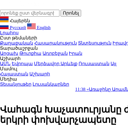
Հայերեն
Русский
English
Լրահոս
Ըստ թեմաների
Քաղաքական
Հասարակություն
Տնտեսություն
Իրավո
Տարածաշրջան
Արցախ
Թուրքիա
Ադրբեջան
Իրան
Աշխարհ
ԱՄՆ
Եվրոպա
Մերձավոր Արևելք
Ռուսաստան
Այլ
Մամուլ
Հայաստան
Աշխարհ
Մեդիա
Տեսանյութեր
Լուսանկարներ
11:38
«Առաջինը Արամն էր.. էս
Վահագն Խաչատուրյանը ժա
երկրի փոխվարչապետը