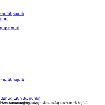
 Իոաննիսյան
թող
ազար դրամ
 Իոաննիսյան
բուլցյանի մարմինը
ն հեռուստառադիոընթերցումն առանց Lurer.com-ին հղման