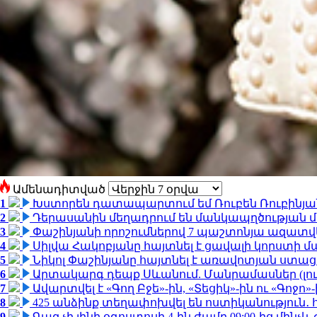
Ամենադիտված
1
Խստորեն դատապարտում եմ Ռուբեն Ռուբինյանի
2
Դերասանին մեղադրում են մանկապղծության մե
3
Փաշինյանի որոշումներով 7 պաշտոնյա ազատվ
4
Սիլվա Հակոբյանը հայտնել է ցավալի կորստի մ
5
Նիկոլ Փաշինյանը հայտնել է առավոտյան ստ
6
Արտակարգ դեպք Սևանում. Մանրամասներ (լո
7
Ավարտվել է «Գող Բջե»-ին, «Տեցիկ»-ին ու «Գոջ
8
425 անձինք տեղափոխվել են ոստիկանություն․
9
Գազ չի լինի օգոստոսի 4-ին ժամը 09:00-ից մինչև 