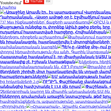
Youtube-ում`
Լրահոս
«Առաջինը Արամն էր.. էս պարագայում Վարդեւանյա
Ղահրամանյան․ «Այսօր ամոթի օր է, Էջմիածնում դատ
737 Max ինքնաթիռներ՝ ճաքերի պատճառով
ՀԲԸՄ-ն
Քաջություն ունեցեք ու փորձեք Ալիևի քթից բերել, ե
ուղարկում հաստատված հարցերը. Հովհաննիսյան
եկեղեցու դիրքերն աշխարհում
Թաիլանդում դպրոցո
են իրականացրել. հայտնաբերվել է մոտոցիկլետնե
սահմանադրական կարգին
ՊԵԿ-ը «Առինջ մոլ»-ում
փողով հեղափոխություն չես անի․ Գարիկ Սարգսյան
Հայաստանը հասկանում է, որ միաժամանակ ԵԱՏՄ և Ե
սպառնալիք չէ. Իշխան Սաղաթելյան
Եկեղեցու հեղի
հակասահմանադրական են. ՀՅԴ Բյուրո
Թրամփը դ
ծնողների շիրիմի մոտ հայտնաբերվել են տղայի մարմ
հարաբերություններին
ԵՄ անդամակցության հանրա
ից հոկտեմբերի 2-ը
ՈՒՂԻՂ․ Փաշինյանը մասնակցում
անձանցից հափշտակել է 13.8 մլն դրամ
Փաշինյան․ 
Չեռնոգորիան կարող են միասին անդամակցել ԵՄ-ին 
իններորդ գումարման առաջին նստաշրջան. թեժ ելու
համոզմունքներն ու ազատությունը. պատգամավոր
«Ժողովուրդ»
«Հրապարակ»․ Արայիկ Հարությունյանի