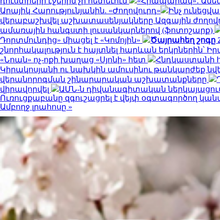
դուստրերի էջերին չի հետեւում
«Հրապարակ»․ Ամեն 
Արայիկ Հարությունյանին. «Ժողովուրդ»
Ինչ ունեցվ
վերաբաշխվել աշխատասենյակները Ազգային ժողովու
ամառային հանգստի լուսանկարներով (ֆոտոշարք)
Դորտմունդից» միացել է «Կոմոյին»
Ծայրահեղ շոգը 2
շնորհակալություն է հայտնել հարևան երկրներին՝ 
«Նոան» ոչ-ոքի խաղաց «Սյոնի» հետ
Հնդկաստանի հյ
Կիրակոսյանի ու նախկին ամուսինու թանկարժեք նվե
վերանորոգման շինարարական աշխատանքները
վիրավորվել
ԱՄՆ-ն դիվանագիտական ներկայացում
Ուռուցքաբանը զգուշացրել է վեյփ օգտագործող կան
Ամբողջ լրահոսը »