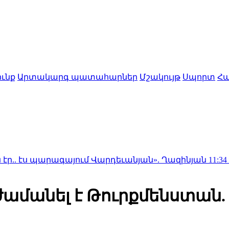
ւնք
Արտակարգ պատահարներ
Մշակույթ
Սպորտ
Հա
 պարագայում Վարդեւանյան». Ղազինյան
11:34
Գեղարքու
մանել է Թուրքմենստան. ն