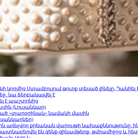
 կողմից Ստամբուլում թուրք տեսած լինելը. Դանիել
ջ․ նա ձերբակալվել է
ել է պաշտոնից
ասին (Լուսանկար)
ացած «տարօրինակ» նամակի մասին
ւսանկարներ)
ո»-ին առնչվող քրեական վարույթի նախաքննությունը. ի
 հայտնաբերվել են զենք-զինամթերք, թմրամիջոց և հ
ժամը 18:00-ն