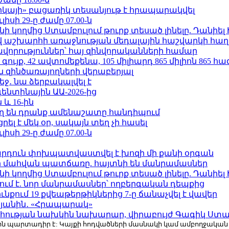
որկայի» բացառիկ տեսանյութ է հրապարակվել
ւլիսի 29-ը ժամը 07.00-ն
 կողմից Ստամբուլում թուրք տեսած լինելը. Դանիել
աշխարհի առաջնության մեդալային հաշվարկի հաղ
ավորություններ՝ հայ զինվորականների համար
ւյք, 42 ավտոմեքենա, 105 միլիարդ 865 միլիոն 865 հ
 զինծառայողների վերաբերյալ
ջ․ նա ձերբակալվել է
ենտինային ԱԱ-2026-ից
 և 16-ին
ղ են դրանք ամենաշատը հանդիպում
լ է մեկ օր, սակայն տեղ չի հասել
ւլիսի 29-ը ժամը 07.00-ն
րդուն փոխպատվաստվել է խոզի մի քանի օրգան
նի մահվան պատճառը. հայտնի են մանրամասներ
 կողմից Ստամբուլում թուրք տեսած լինելը. Դանիել
ում է. նոր մանրամասներ՝ ողբերգական դեպքից
քում 19 քվեաթերթիկներից 7-ը ճանաչվել է վավեր
կյանին․ «Հրապարակ»
հության նախկին նախարար, վիրաբույժ Գագիկ Ստամ
r.com-ին պարտադիր է: Կայքի հոդվածների մասնակի կամ ամբողջակա