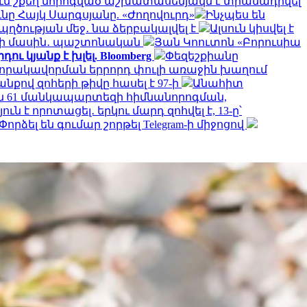
ւմ շքեղ նորոգված աշխատասենյակն է տրամադրվել
ը Հայկ Սարգսյանը. «Ժողովուրդ»
Ինչպես են
ղծության մեջ․ նա ձերբակալվել է
Ալսուն կիսվել է
րի մասին․ պաշտոնական
Յան Կոուտոն «Բորուսիա
ւ կյանք է խլել. Bloomberg
Փեզեշքիանը
 որակավորման երրորդ փուլի առաջին խաղում
քով զոհերի թիվը հասել է 97-ի
Անահիտ
 61 մանկապարտեզի հիմնանորոգման,
է որոտացել․ երկու մարդ զոհվել է, 13-ը՝
Փորձել են գումար շորթել Telegram-ի միջոցով