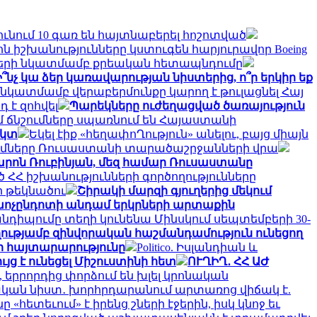
ւնում 10 գառ են հայտնաբերել հոշոտված
 իշխանությունները կստուգեն հարյուրավոր Boeing
սների նկատմամբ քրեական հետապնդումը
Ի՞նչ կա ձեր կառավարության նիստերից, ո՞ր երկիր եք
նկատմամբ վերաբերմունքը կարող է թուլացնել Հայ
 է զոհվել
Պարեկները ուժեղացված ծառայություն
եմ ճնշումները սպառնում են Հայաստանի
եկտ
Եկել էիք «հեղափոՂություն» անելու, բայց միայն
ւմները Ռուսաստանի տարածաշրջանների վրա
րոն Ռուբինյան, մեզ համար Ռուսաստանը
 ՀՀ իշխանությունների գործողությունները
 թեկնածու
Շիրակի մարզի գյուղերից մեկում
 խոչընդոտի անդամ երկրների արտաքին
նդիպումը տեղի կունենա Մինսկում սեպտեմբերի 30-
ղությամբ զինվորական հաշմանդամություն ունեցող
րի հայտարարությունը
Politico. Իսլանդիան և
յց է ունեցել Միշուստինի հետ
ՈՒՂԻՂ․ ՀՀ ԱԺ
ն, երրորդից փորձում են խլել կրոնական
կան նիստ․ խորհրդարանում արտառոց վիճակ է.
հետեւում» է իրենց շների էջերին, իսկ կնոջ եւ