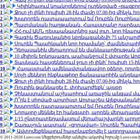
10
Կիլիկիայում կրակոցներով ուղեկցված «ռազբ
1
Ջուր չի լինի հուլիսի 28-ին ժամը 07.00-ից մինչև հո
2
Խստորեն դատապարտում եմ Ռուբեն Ռուբինյանի
3
Պատմական հաղթանակ․ Հայաստանը դարձավ 
4
ՀՀ-ում ԱՄՆ դեսպանատնից լավ լուր․ նոր հնար
5
Գագիկ Ծառուկյանից կբռնագանձվի 75 անշարժ գո
6
Սուրեն Պապիկյանի նոր հրամանը՝ ժամկետային
7
Դերասանին մեղադրում են մանկապղծության մե
8
10 միլիոն երկրպագու պահանջում է վտարել Արգ
9
Տասնյակ հասցեներում ջուր չի լինի՝ հուլիսի 15-ին
10
Հայաստանի ամենավտանգավոր օձերը. որտե
1
Սոչի մեկնող ինքնաթիռը ճանապարհին անցկացրե
2
Ջուր չի լինի հուլիսի 28-ին ժամը 07.00-ից մինչև հո
3
Ռուբլին թանկացել է․ փոխարժեքն՝ այսօր
4
Չինաստանում աշխարհում առաջին անգամ մա
5
Ո՞րն է սիրված արտիստ Արտաշես Ալեքսանյա
6
Խստորեն դատապարտում եմ Ռուբեն Ռուբինյանի
7
Նորայրը մեկնել էր հանգստի, արդեն վերադառն
8
1/15 ընտրատեղամասում վերահաշվարկի արդյուն
9
Շառաչուն ապտակ՝ «զորավար» Սուրեն Պապի
10
Ավտոմեքենայում հայտնաբերվել է առողջապա
© 2011-2026 Lurer.com Մեջբերումներ անելիս ակտիվ հղումը Lure