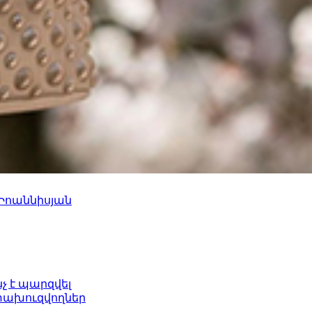
 Իոաննիսյան
նչ է պարզվել
ետախուզվողներ