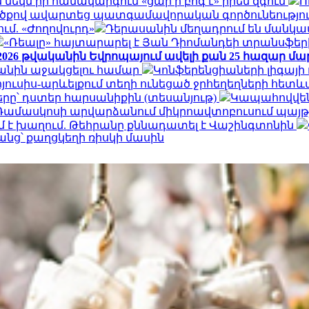
մեկն իր համակարգում «ցար ի բոգ է» իրեն զգում
Ո
ածքով ավարտեց պատգամավորական գործունեություն
մ. «Ժողովուրդ»
Դերասանին մեղադրում են մանկապ
«Ռեալը» հայտարարել է Յան Դիոմանդեի տրանսֆե
026 թվականին Եվրոպայում ավելի քան 25 հազար մարդո
Իրանին աջակցելու համար
Կոնֆերենցիաների լիգայի
ուսիս-արևելքում տեղի ունեցած ջրհեղեղների հետևան
րը՝ դստեր հարսանիքին (տեսանյութ)
Կապահովվեն
Դամասկոսի արվարձանում միկրոավտոբուսում պայթյուն 
 է խաղում. Թեհրանը քննադատել է Վաշինգտոնին
անց՝ քաղցկեղի ռիսկի մասին