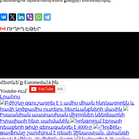
ՈՒՂԻՂ ԵԹԵՐ
Հետևե՛ք Euromedia24-ին
Youtube-ում`
Լրահոս
Բժիշկը զգուշացրել է 1 ամիս միայն հնդկացորեն և
հավի կրծքամիս ուտելու հետևանքների մասին
Իսպանիան պատասխան միջոցներ կձեռնարկի
Իտալիայի հետ սահմանին
Կոնգոյում էբոլայի
դեպքերի թիվը գերազանցել է 4000-ը
«Դոլֆին»
թայֆունը շարժվում է դեպի Չինաստան․ վտանգի
տակ է մինչև 30 միլիոն մարդ
Մահացել է 26-ամյա