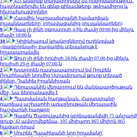
7
425 անձինք տեղափոխվել են ոստիկանություն․
հայտնաբերվել են զենք-զինամթերք, թմրամիջոց և
հետախուզվողներ
8
Հասմիկ Կարապետյանի համարձակ
լուսանկարները՝ լողավազանից (լուսանկարներ)
9
Գազ չի լինի օգոստոսի 4-ին ժամը 09:00-ից մինչև
ժամը 18:00-ն
10
Կիլիկիայում կրակոցներով ուղեկցված
«ռազբորկայի» բացառիկ տեսանյութ է
հրապարակվել
1
Ջուր չի լինի հուլիսի 28-ին ժամը 07.00-ից մինչև
հուլիսի 29-ը ժամը 07.00-ն
2
Խստորեն դատապարտում եմ Ռուբեն
Ռուբինյանի կողմից Ստամբուլում թուրք տեսած
լինելը. Դանիել Իոաննիսյան
3
Դերասանին մեղադրում են մանկապղծության
մեջ․ նա ձերբակալվել է
4
Պատմական հաղթանակ․ Հայաստանը
դարձավ աշխարհի առաջնության մեդալային
հաշվարկի հաղթող
5
Գագիկ Ծառուկյանից կբռնագանձվի 75 անշարժ
գույք, 42 ավտոմեքենա, 105 միլիարդ 865 միլիոն 865
հազար դրամ
6
Սուրեն Պապիկյանի նոր հրամանը՝