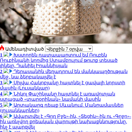
Ամենադիտված
1
Խստորեն դատապարտում եմ Ռուբեն
Ռուբինյանի կողմից Ստամբուլում թուրք տեսած
լինելը. Դանիել Իոաննիսյան
2
Դերասանին մեղադրում են մանկապղծության
մեջ․ նա ձերբակալվել է
3
Սիլվա Հակոբյանը հայտնել է ցավալի կորստի
մասին (Լուսանկար)
4
Նիկոլ Փաշինյանը հայտնել է առավոտյան
ստացած «տարօրինակ» նամակի մասին
5
Արտակարգ դեպք Սևանում. Մանրամասներ
(լուսանկարներ)
6
Ավարտվել է «Գող Բջե»-ին, «Տեցիկ»-ին ու «Գոջո»-
ին առնչվող քրեական վարույթի նախաքննությունը.
ինչ է պարզվել