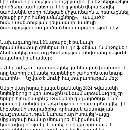
Լիբանանը բռնության նոր շրջափուլի մեջ ներքաշելու
փորձերը, պահանջում ենք լրջորեն վերաբերվել
սահմանին տեղի ունեցած միջադեպին և հետաքննել
դեպքի բոլոր հանգամանքները», – ասված է
հանրապետության ղեկավարի մամուլի
ծառայության տարածած հայտարարության մեջ։
Նախագահը հանձնարարել է բանակի
հրամանատար գեներալ Ռուդոլֆ Հեյկալին միջոցներ
ձեռնարկել խաղաղ բնակչության անվտանգությունն
ապահովելու համար։
«Անհրաժեշտ է դադարեցնել ցանկացած խախտում,
որը կարող է վնասել հայրենիքի շահերին այս նուրբ
պահին», – նշված է Աունի հայտարարության մեջ:
Ավելի վաղ իսրայելական բանակը 2024 թվականի
նոյեմբերից ի վեր առաջին անգամ արձանագրել էր
երկրի հյուսիսային շրջանների գնդակոծությունը՝
որսալով առնվազն երեք հրթիռ, որոնք արձակվել էին
Լիբանանի տարածքից։ Հրեական պետության
պաշտպանության նախարար Իսրայել Կացը
միջադեպի համար մեղադրել է Լիբանանի
կառավարությանը և ասել, որ ինքը հրամայել է
բանակին պատասխան քայլեր ձեռնարկել։