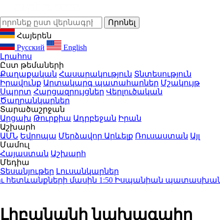
Հայերեն
Русский
English
Լրահոս
Ըստ թեմաների
Քաղաքական
Հասարակություն
Տնտեսություն
Իրավունք
Արտակարգ պատահարներ
Մշակույթ
Սպորտ
Հարցազրույցներ
Վերլուծական
Ծաղրանկարներ
Տարածաշրջան
Արցախ
Թուրքիա
Ադրբեջան
Իրան
Աշխարհ
ԱՄՆ
Եվրոպա
Մերձավոր Արևելք
Ռուսաստան
Այլ
Մամուլ
Հայաստան
Աշխարհ
Մեդիա
Տեսանյութեր
Լուսանկարներ
 հետևանքների մասին
1:50
Իսպանիան պատասխան միջո
Լիբանանի նախագահը