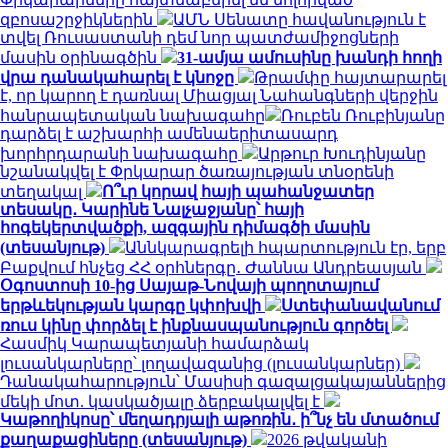
զբոսաշրջիկներին
ԱՄՆ Սենատը հավանություն է
տվել Ռուսաստանի դեմ նոր պատժամիջոցների
մասին օրինագծին
31-ամյա ամուսինը խանդի հողի
վրա դանակահարել է կնոջը
Թրամփը հայտարարել
է, որ կարող է դառնալ Միացյալ Նահանգների վերջին
հանրապետական ​​նախագահը
Ռուբեն Ռուբինյանը
դարձել է աշխարհի ամենաերիտասարդ
խորհրդարանի նախագահը
Արթուր Խուդինյանը
նշանակվել է Փրկարար ծառայության տնօրենի
տեղակալ
Ո՞ւր կորավ հայի պահանջատեր
տեսակը․ Կարինե Նալչաջյանը՝ հայի
հոգեկերտվածքի, ազգային դիմագծի մասին
(տեսանյութ)
Աննկարագրելի հպարտություն էր, երբ
Բաքվում հնչեց ՀՀ օրհներգը․ Ժաննա Անդրեասյան
Օգոստոսի 10-ից Սայաթ-Նովայի պողոտայում
երթևեկության կարգը կփոխվի
Ստեփանավանում
ռուս կինը փորձել է ինքնասպանություն գործել
Հասմիկ Կարապետյանի համարձակ
լուսանկարները՝ լողավազանից (լուսանկարներ)
Դանակահարություն՝ Մասիսի գազալցակայաններից
մեկի մոտ. կասկածյալը ձերբակալվել է
Կաթողիկոսը՝ մեղադրյալի աթոռին․ ի՞նչ են մտածում
քաղաքացիները (տեսանյութ)
2026 թվականի