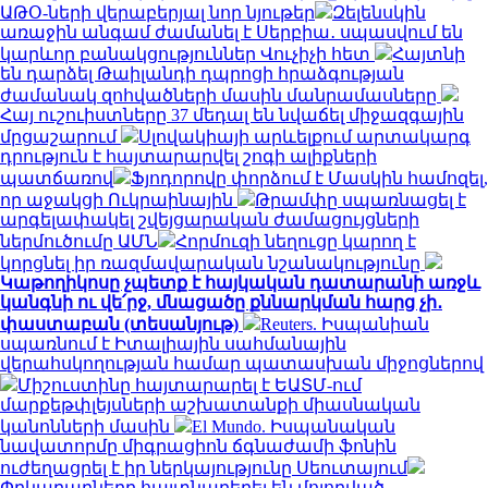
ԱԹՕ-ների վերաբերյալ նոր նյութեր
Զելենսկին
առաջին անգամ ժամանել է Սերբիա․ սպասվում են
կարևոր բանակցություններ Վուչիչի հետ
Հայտնի
են դարձել Թաիլանդի դպրոցի հրաձգության
ժամանակ զոհվածների մասին մանրամասները
Հայ ուշուիստները 37 մեդալ են նվաճել միջազգային
մրցաշարում
Սլովակիայի արևելքում արտակարգ
դրություն է հայտարարվել շոգի ալիքների
պատճառով
Ֆյոդորովը փորձում է Մասկին համոզել,
որ աջակցի Ուկրաինային
Թրամփը սպառնացել է
արգելափակել շվեյցարական ժամացույցների
ներմուծումը ԱՄՆ
Հորմուզի նեղուցը կարող է
կորցնել իր ռազմավարական նշանակությունը
Կաթողիկոսը չպետք է հայկական դատարանի առջև
կանգնի ու վե՛րջ, մնացածը քննարկման հարց չի․
փաստաբան (տեսանյութ)
Reuters. Իսպանիան
սպառնում է Իտալիային սահմանային
վերահսկողության համար պատասխան միջոցներով
Միշուստինը հայտարարել է ԵԱՏՄ-ում
մարքեթփլեյսների աշխատանքի միասնական
կանոնների մասին
El Mundo. Իսպանական
նավատորմը միգրացիոն ճգնաժամի ֆոնին
ուժեղացրել է իր ներկայությունը Սեուտայում
Փրկարարները հայտնաբերել են մոլորված