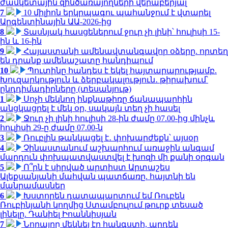
ժամկետային զինծառայողների վերաբերյալ
7
10 միլիոն երկրպագու պահանջում է վտարել
Արգենտինային ԱԱ-2026-ից
8
Տասնյակ հասցեներում ջուր չի լինի՝ հուլիսի 15-
ին և 16-ին
9
Հայաստանի ամենավտանգավոր օձերը. որտեղ
են դրանք ամենաշատը հանդիպում
10
Պուտինը հանդես է եկել հայտարարությամբ.
Խուզարկություն և ձերբակալություն․ թիրախում՝
ընդդիմադիրները (տեսանյութ)
1
Սոչի մեկնող ինքնաթիռը ճանապարհին
անցկացրել է մեկ օր, սակայն տեղ չի հասել
2
Ջուր չի լինի հուլիսի 28-ին ժամը 07.00-ից մինչև
հուլիսի 29-ը ժամը 07.00-ն
3
Ռուբլին թանկացել է․ փոխարժեքն՝ այսօր
4
Չինաստանում աշխարհում առաջին անգամ
մարդուն փոխպատվաստվել է խոզի մի քանի օրգան
5
Ո՞րն է սիրված արտիստ Արտաշես
Ալեքսանյանի մահվան պատճառը. հայտնի են
մանրամասներ
6
Խստորեն դատապարտում եմ Ռուբեն
Ռուբինյանի կողմից Ստամբուլում թուրք տեսած
լինելը. Դանիել Իոաննիսյան
7
Նորայրը մեկնել էր հանգստի, արդեն