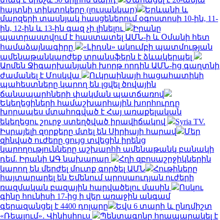
հայտնի տիկտոկերը (լուսանկար)
Երևանի և
մարզերի տասնյակ հասցեներում օգոստոսի 10-ին, 11-
ին, 12-ին և 13-ին գազ չի լինելու
Իրանը
պատրաստվում է հաստատել ԱՄՆ-ի և Օմանի հետ
համաձայնագիրը
«Լիդսն» ակումբի պատմության
ամենաթանկարժեք տրանսֆերն է ձևակերպել
Արմեն Ջիգարխանյանի խորթ որդին ԱՄՆ-ից գաղտնի
ժամանել է Մոսկվա
Ուկրաինայի հացահատիկի
պահեստները կարող են լցվել ծովային
ճանապարհների փակման պատճառով
Եկեղեցիների համաշխարհային խորհուրդը
խորապես մտահոգված է Հայ առաքելական
եկեղեցու շուրջ ստեղծված իրավիճակով
Syria TV.
Իսրայելի զորքերը մտել են Սիրիայի հարավ
Մեր
զինված ուժերը ցույց տվեցին իրենց
կարողությունները աշխարհի ամենաթանկ բանակի
դեմ. Իրանի ԱԳ նախարար
Հղի զբոսաշրջիկներին
կարող են մերժել մուտք գործել ԱՄՆ
Հութիները
հայտարարել են Եմենում պրոսաուդյան ուժերի
ռազմական բազային հարվածելու մասին
Ոսկու
գինը հունիսի 17-ից ի վեր առաջին անգամ
գերազանցել է 4400 դոլարը
Եվս 6 տարի և ընդմիշտ
«Ռեալում»․ Վինիսիուս
Պենտագոնը հրապարակել է