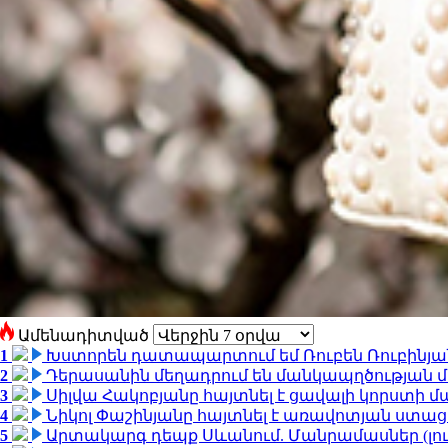
Ամենադիտված
1
Խստորեն դատապարտում եմ Ռուբեն Ռուբինյանի
2
Դերասանին մեղադրում են մանկապղծության մե
3
Սիլվա Հակոբյանը հայտնել է ցավալի կորստի մ
4
Նիկոլ Փաշինյանը հայտնել է առավոտյան ստ
5
Արտակարգ դեպք Սևանում. Մանրամասներ (լո