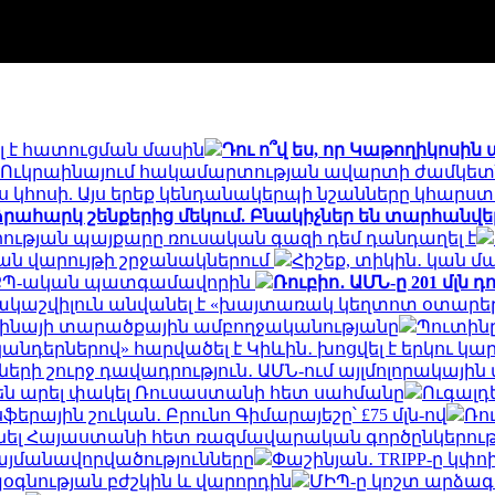
լ է հատուցման մասին
Դու ո՞վ ես, որ Կաթողիկոսին
լ է Ուկրաինայում հակամարտության ավարտի ժամկետ
ս կհոսի. Այս երեք կենդանակերպի նշանները կհարս
րահարկ շենքերից մեկում. Բնակիչներ են տարհանվե
ության պայքարը ռուսական գազի դեմ դանդաղել է
ան վարույթի շրջանակներում
Հիշեք, տիկին․ կան մա
ը՝ ՔՊ-ական պատգամավորին
Ռուբիո․ ԱՄՆ-ը 201 մլն 
աշվիլուն անվանել է «խայտառակ կեղտոտ օտարեր
րաինայի տարածքային ամբողջականությանը
Պուտինը
նդերներով» հարվածել է Կիևին․ խոցվել է երկու կա
ների շուրջ դավադրություն․ ԱՄՆ-ում այլմոլորակայ
 են արել փակել Ռուսաստանի հետ սահմանը
Ուգալդ
երային շուկան․ Բրունո Գիմարայեշը՝ £75 մլն-ով
Ռո
 Հայաստանի հետ ռազմավարական գործընկերությու
պայմանավորվածությունները
Փաշինյան․ TRIPP-ը կ
օգնության բժշկին և վարորդին
ՄԻՊ-ը կոշտ արձագ