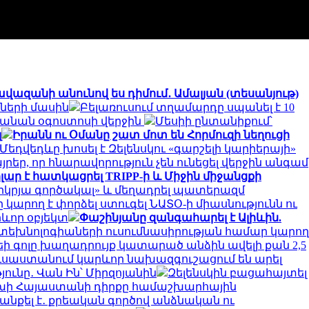
 ավազանի անունով ես դիմում․ Ամալյան (տեսանյութ)
ների մասին
Բելառուսում տղամարդը սպանել է 10
տանան օգոստոսի վերջին
Մեսիի ընտանիքում՝
լ
Իրանն ու Օմանը շատ մոտ են Հորմուզի նեղուցի
Մեդվեդևը խոսել է Զելենսկու «գարշելի կարիերայի»
յրեր, որ հնարավորություն չեն ունեցել վերջին անգամ
դոլար է հատկացրել TRIPP-ի և Միջին միջանցքի
կրյա գործակալ» և մեղադրել պատերազմ
 կարող է փորձել ստուգել ՆԱՏՕ-ի միասնությունն ու
րևոր օբյեկտ
Փաշինյանը զանգահարել է Ալիևին.
ին տեխնոլոգիաների ուսումնասիրության համար կարող
եի գոլը խաղադրույք կատարած անձին ավելի քան 2,5
ւսաստանում կարևոր նախազգուշացում են արել
նը․ Վան Ին՝ Միրզոյանին
Զելենսկին բացահայտել
փոխի Հայաստանի դիրքը համաշխարհային
անքել է․ քրեական գործով անձնական ու