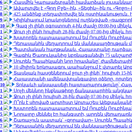
6
Հասմիկ Կարապետյանի համարձակ լուսանկարն
7
Ավարտվել է «Գող Բջե»-ին, «Տեցիկ»-ին ու «Գոջ
8
425 անձինք տեղափոխվել են ոստիկանություն․
9
Կիլիկիայում կրակոցներով ուղեկցված «ռազբո
10
Գազ չի լինի օգոստոսի 4-ին ժամը 09:00-ից մինչև
1
Ջուր չի լինի հուլիսի 28-ին ժամը 07.00-ից մինչև հո
2
Խստորեն դատապարտում եմ Ռուբեն Ռուբինյանի
3
Դերասանին մեղադրում են մանկապղծության մե
4
Պատմական հաղթանակ․ Հայաստանը դարձավ 
5
Գագիկ Ծառուկյանից կբռնագանձվի 75 անշարժ գո
6
Սուրեն Պապիկյանի նոր հրամանը՝ ժամկետային
7
10 միլիոն երկրպագու պահանջում է վտարել Արգ
8
Տասնյակ հասցեներում ջուր չի լինի՝ հուլիսի 15-ին
9
Հայաստանի ամենավտանգավոր օձերը. որտեղ
10
Տոկաևի անսպասելի հայտարարությունը՝ Հայ
1
Սոչի մեկնող ինքնաթիռը ճանապարհին անցկացրե
2
Ջուր չի լինի հուլիսի 28-ին ժամը 07.00-ից մինչև հո
3
Ո՞րն է սիրված արտիստ Արտաշես Ալեքսանյա
4
Խստորեն դատապարտում եմ Ռուբեն Ռուբինյանի
5
Նորայրը մեկնել էր հանգստի, արդեն վերադառն
6
Շառաչուն ապտակ՝ «զորավար» Սուրեն Պապի
7
Դերասանին մեղադրում են մանկապղծության մե
8
Ավտոմեքենայում հայտնաբերվել է առողջապահ