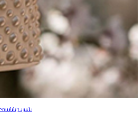
 Իոաննիսյան