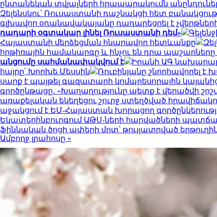
ընտանեկան տվյալների հրապարակումն անընդունել
Զելենսկու՝ Ռուսաստանի դաշնակցի հետ բանակցութ
գլխավոր օդանավակայանը դադարեցրել է չվերթներ
դադարի օգտակար լինել Ռուսաստանի դեմ»
Գելեն
Հայաստանի մերձեցման հնարավոր հետևանքը
Զե
հրթիռային համակարգը և ինչու են դրա պաշարներ
անցումը սահմանափակվում է
Իրանի ԱԳ նախարարը
հայրը՝ Խորխե Մեսսին
Ռուբինյանը շնորհավորել 
սարք է պայթել գազատարի կոմպրեսորային կայանից
գործընթացը․ «Խաղաղությունը պետք է վերածվի շո
առաքելական եկեղեցու շուրջ ստեղծված իրավիճակ
աջակցում է ԵՄ-Հայաստան խորացող գործընկերությա
Եկատերինբուրգում ԱԹՍ-ների հարվածների պատճառով
Ֆիննական ծոցի ափերի մոտ՝ թույլատրված երթուղին
Ամբողջ լրահոսը »