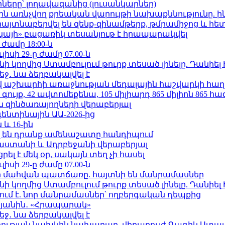
երը՝ լողավազանից (լուսանկարներ)
ո»-ին առնչվող քրեական վարույթի նախաքննությունը. ի
 հայտնաբերվել են զենք-զինամթերք, թմրամիջոց և հ
րկայի» բացառիկ տեսանյութ է հրապարակվել
 ժամը 18:00-ն
ւլիսի 29-ը ժամը 07.00-ն
 կողմից Ստամբուլում թուրք տեսած լինելը. Դանիել
ջ․ նա ձերբակալվել է
աշխարհի առաջնության մեդալային հաշվարկի հաղ
ւյք, 42 ավտոմեքենա, 105 միլիարդ 865 միլիոն 865 հ
 զինծառայողների վերաբերյալ
ենտինային ԱԱ-2026-ից
 և 16-ին
 են դրանք ամենաշատը հանդիպում
աստանի և Ադրբեջանի վերաբերյալ
լ է մեկ օր, սակայն տեղ չի հասել
ւլիսի 29-ը ժամը 07.00-ն
նի մահվան պատճառը. հայտնի են մանրամասներ
 կողմից Ստամբուլում թուրք տեսած լինելը. Դանիել
ում է. նոր մանրամասներ՝ ողբերգական դեպքից
կյանին․ «Հրապարակ»
ջ․ նա ձերբակալվել է
ության նախկին նախարար, վիրաբույժ Գագիկ Ստամ