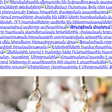
ի է
Գերմանիային մեղադրել են Եվրամիության գազ
յունների թեմաները
Մեդվեդևը Ուրսուլա ֆոն դեր Լ
ի ընդունումը Էթնա հրաբխի ժայթքման պատճառով
ջիկում լողափերը փակվել են ԱԹՍ-ների հարձակման
լենսկի․ ՌԴ հարվածները ավերել են էլեկտրակայաննե
ը սպառվում ամբողջ աշխարհում
Թուրքիան փակում 
 հարևան մահմեդական երկրներին «իսկական եղբայր
է խաղաղության հռչակագրի ստորագրման առաջին տ
 մեկ կիլոմետր հեռավորության վրա
Ֆրանսիան ողջ
շափելի իրականության»
Եկեղեցիների համաշխարհայ
ով
Զելենսկին կոչով է հանդես եկել Ուկրաինային հա
նը․ Կայզերը՝ Միրզոյանին
Հրազդանում բացվել է
 Wildberries-ի պահեստից 800 մարդ է տարհանվել
Ն
երից դուրս
Միլիբենդը շնորհավորել է Միրզոյանին