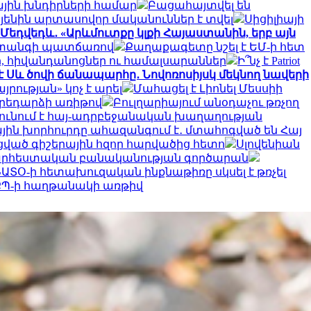
ային խնդիրների համար
Բացահայտվել են
այենին արտասովոր մականուններ է տվել
Սիցիլիայի
Մեդվեդև․ «Արևմուտքը կլքի Հայաստանին, երբ այն
 վտանգի պատճառով
Քաղաքագետը նշել է ԵՄ-ի հետ
ր, հիվանդանոցներ ու համալսարաններ
Ի՞նչ է Patriot
է Սև ծովի ճանապարհը․ Նովոռոսիյսկ մեկնող նավերի
ության» կոչ է արել
Մահացել է Լիոնել Մեսսիի
արեդարձի առիթով
Բուլղարիայում անօդաչու թռչող
ունում է հայ-ադրբեջանական խաղաղության
ին խորհուրդը ահազանգում է․ մտահոգված են Հայ
սցված գիշերային հզոր հարվածից հետո
Սլովենիան
 արհեստական բանականության գործարան
ԱՏՕ-ի հետախուզական ինքնաթիռը սկսել է թռչել
՝ ՔՊ-ի հաղթանակի առթիվ