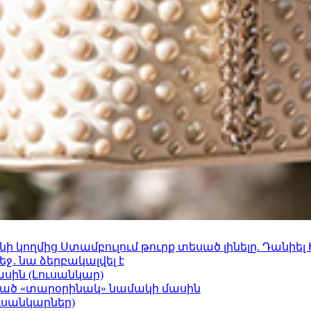
 կողմից Ստամբուլում թուրք տեսած լինելը. Դանիել
ջ․ նա ձերբակալվել է
ասին (Լուսանկար)
ացած «տարօրինակ» նամակի մասին
ւսանկարներ)