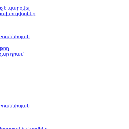
նչ է պարզվել
ետախուզվողներ
 Իոաննիսյան
թող
ազար դրամ
 Իոաննիսյան
բուլցյանի մարմինը