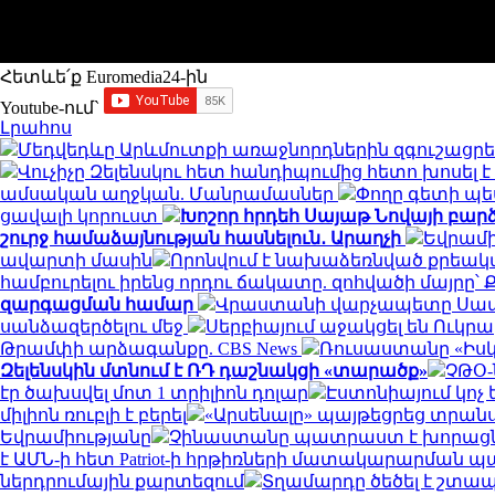
Հետևե՛ք Euromedia24-ին
Youtube-ում`
Լրահոս
Մեդվեդևը Արևմուտքի առաջնորդներին զգուշացրե
Վուչիչը Զելենսկու հետ հանդիպումից հետո խոսե
ամսական աղջկան. Մանրամասներ
Փողը գետի պե
ցավալի կորուստ
Խոշոր հրդեհ Սայաթ Նովայի բարձ
շուրջ համաձայնության հասնելուն․ Արաղչի
Եվրամի
ավարտի մասին
Որոնվում է նախաձեռնված քրեակ
համբուրելու իրենց որդու ճակատը. զոհվածի մայր
զարգացման համար
Վրաստանի վարչապետը Սաակ
սանձազերծելու մեջ
Սերբիայում աջակցել են Ուկ
Թրամփի արձագանքը. CBS News
Ռուսաստանը «Իսկա
Զելենսկին մտնում է ՌԴ դաշնակցի «տարածք»
ՉԹՕ-
էր ծախսվել մոտ 1 տրիլիոն դոլար
Էստոնիայում կոչ
միլիոն ռուբլի է բերել
«Արսենալը» պայթեցրեց տրանսֆ
Եվրամիությանը
Չինաստանը պատրաստ է խորացնել
է ԱՄՆ-ի հետ Patriot-ի հրթիռների մատակարարման 
ներդրումային քարտեզում
Տղամարդը ծեծել է շտապ