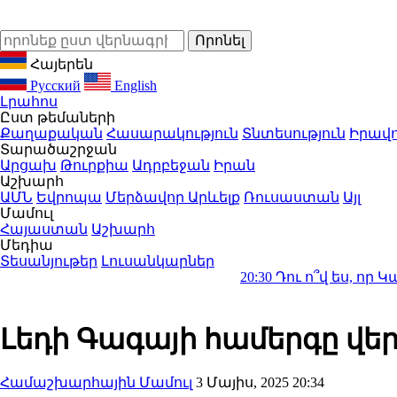
Հայերեն
Русский
English
Լրահոս
Ըստ թեմաների
Քաղաքական
Հասարակություն
Տնտեսություն
Իրավո
Տարածաշրջան
Արցախ
Թուրքիա
Ադրբեջան
Իրան
Աշխարհ
ԱՄՆ
Եվրոպա
Մերձավոր Արևելք
Ռուսաստան
Այլ
Մամուլ
Հայաստան
Աշխարհ
Մեդիա
Տեսանյութեր
Լուսանկարներ
20:30
Դու ո՞վ ես, որ Կաթողիկոսի
Լեդի Գագայի համերգը վե
Համաշխարհային Մամուլ
3 Մայիս, 2025 20:34