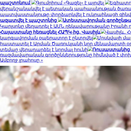
պաշտոնում
Գյումրիում «Գազել» է այրվել
Եգիպտոս
վերանշանակվել է պետական պահպանության ծառա
պատվաստանյութը փորձարկվել է ուկրաինացի զինվ
ազատվել է պաշտոնից
Ատեստավորման գործընթաց 
Կարլսոնը մեղադրել է ԱՄՆ ղեկավարությանը Իրանի 
Հայաստանը հեռացնել ՀԱՊԿ-ից․ Վասիլև
Վասիլև․ 
կարգավորման օպերատոր է ընտրվել
Մոսկվայի մա
հաստատել է Արման Ծառուկյանի նոր մենամարտի 
տեմպը վերադարձել է նորմալ հունի
Ռուսաստանից 
ռազմավարական գործընկերությունը հիմնված է փ
Ամբողջ լրահոսը »