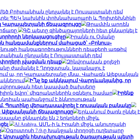
Մեծ Բրիտանիան ընդլայնել է Ռուսաստանի դեմ
ադրել ՊԵԿ նախկին փոխնախարարի և Պոլիտեխնիկի
կ Կարապետյանի ճեպազրույցը
Թրամփն արդեն
ատճառը
ԳՇ պետը զինծառայողների հետ քննարկել է
խորհրդի ներկայացուցիչը
Իրանն ու Օմանը
ն հանգամանքներում մահացած՝ «Բոնուս»
ույթի հանցագործությունների դեպքերի առթիվ
տանիան ընդլայնել է Ռուսաստանի դեմ
 փողերի լվացման դեպք
Զինվորական քոլեջի
անը ժամանել է Ղրղզստան․ կայանալու է
րջում ա, որ Կարապետյանը մնա․ Վահագն Ալեքսանյան
նակներում
Ի՞նչ եք ակնկալում Վարդևանյանից, որ
կավորության հետ կապված ծախսերը
 միլիոն եվրո՝ միգրանտներին օգնելու համար
Իրենք
լանդիան պահանջում է ձկնորսության
մ. Պուտինը վերադասավորել է ռուսական բանակը
 Ալեքսանյանի ճեպազրույցը
Երևանում ծառն ընկել է
դեսպանը քննարկել են 2 երկրների միջև
եցել
Al Arabiya. ԱՄՆ-ի և Իրանի միջև անուղղակի
բ
Օգոստոսի 7-9-ը Խանջյան փողոցի ուղետարը
 է Արտաքին հետախուզության ծառայության պետի