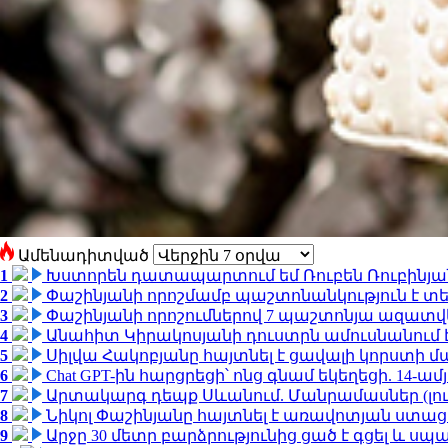
Ամենադիտված
1
Խստորեն դատապարտում եմ Ռուբեն Ռուբինյանի
2
Փաշինյանի որոշմամբ պաշտոնանկություն է տեղ
3
Փաշինյանի որոշումներով 7 պաշտոնյա ազատվ
4
Անահիտ Կիրակոսյանի դուստրն ամուսնանում 
5
Սիլվա Հակոբյանը հայտնել է ցավալի կորստի մ
6
Chat GPT-ին հարցրեցի՝ ոնց գնամ եկեղեցի. 14-
7
Արտակարգ դեպք Սևանում. Մանրամասներ (լո
8
Նիկոլ Փաշինյանը հայտնել է առավոտյան ստ
9
Արջը 30 մետր բարձրությունից ցած է գցել և ս