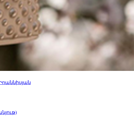
 Իոաննիսյան
նյութ)