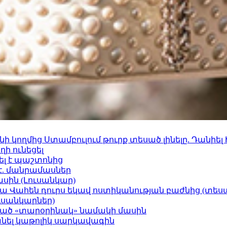
 կողմից Ստամբուլում թուրք տեսած լինելը. Դանիել
ի ունեցել
ել է պաշտոնից
է. մանրամասներ
ասին (Լուսանկար)
ամյա Վահեն դուրս եկավ ոստիկանության բաժնից (տեսա
ւսանկարներ)
ացած «տարօրինակ» նամակի մասին
պանել կաթոլիկ սարկավագին