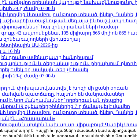
ո»-ին առնչվող քրեական վարույթի նախաքննությունը. 
ւլիսի 29-ը ժամը 07.00-ն
 կողմից Ստամբուլում թուրք տեսած լինելը. Դանիել
աշխարհի առաջնության մեդալային հաշվարկի հաղ
ավորություններ՝ հայ զինվորականների համար
ւյք, 42 ավտոմեքենա, 105 միլիարդ 865 միլիոն 865 հ
 զինծառայողների վերաբերյալ
ենտինային ԱԱ-2026-ից
 և 16-ին
 են դրանք ամենաշատը հանդիպում
ւզարկություն և ձերբակալություն․ թիրախում՝ ընդդ
լ է մեկ օր, սակայն տեղ չի հասել
ւլիսի 29-ը ժամը 07.00-ն
րդուն փոխպատվաստվել է խոզի մի քանի օրգան
նի մահվան պատճառը. հայտնի են մանրամասներ
ում է. նոր մանրամասներ՝ ողբերգական դեպքից
քում 19 քվեաթերթիկներից 7-ը ճանաչվել է վավեր
 կողմից Ստամբուլում թուրք տեսած լինելը. Դանիել
կյանին․ «Հրապարակ»
հության նախկին նախարար, վիրաբույժ Գագիկ Ստամ
r.com-ին պարտադիր է: Կայքի հոդվածների մասնակի կամ ամբողջակա
է, որ համընկնեն կայքի խմբագրության տեսակետի հետ:Գովազդ