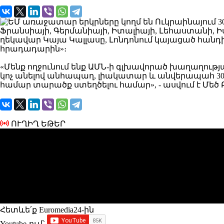
Ֆրանսիայի, Գերմանիայի, Իտալիայի, Լեհաստանի,
ղեկավար Կայա Կալլասը, Լոնդոնում կայացած հանդ
հրադադարին»։
«Մենք ողջունում ենք ԱՄՆ-ի
գլխավորած խաղաղության
կոչ անելով անհապաղ, լիակատար և անվերապահ 3
համար տարածք ստեղծելու համար», - ասվում է
Մեծ
ՈՒՂԻՂ ԵԹԵՐ
Հետևե՛ք Euromedia24-ին
Youtube-ում`