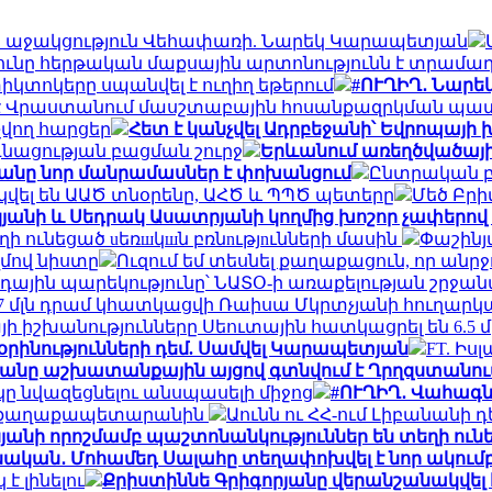
՝ ի աջակցություն Վեհափառի. Նարեկ Կարապետյան
ւնը հերթական մաքսային արտոնությունն է տրամ
իկտոկերը սպանվել է ուղիղ եթերում
#ՈՒՂԻՂ․ Նարե
է Վրաստանում մասշտաբային հոսանքազրկման պ
վող հարցեր
Հետ է կանչվել Ադրբեջանի՝ Եվրոպայի 
գնացության բացման շուրջ
Երևանում առեղծվածայի
նը նոր մանրամասներ է փոխանցում
Ընտրական բն
վել են ԱԱԾ տնօրենը, ԱՀԾ և ՊՊԾ պետերը
Մեծ Բրի
յանի և Սեդրակ Ասատրյանի կողմից խոշոր չափերով
 ունեցած uեռшկшն բռնnւթյnւնների մասին
Փաշինյ
մով նիստը
Ուզում եմ տեսնել քաղաքացուն, որ ան
 օդային պարեկությունը՝ ՆԱՏՕ-ի առաքելության շրջա
,7 մլն դրամ կհատկացվի Ռաիսա Մկրտչյանի հուղար
իայի իշխանությունները Սեուտային հատկացրել են 6.5
օրինությունների դեմ. Սամվել Կարապետյան
FT. Իս
յանը աշխատանքային այցով գտնվում է Ղրղզստանու
 նվազեցնելու անսպասելի միջոց
#ՈՒՂԻՂ․ Վահագն
լ է քաղաքապետարանին
Աունն ու ՀՀ-ում Լիբանանի 
յանի որոշմամբ պաշտոնանկություններ են տեղի ուն
ական․ Մոհամեդ Սալահը տեղափոխվել է նոր ակում
է լինելու
Քրիստիննե Գրիգորյանը վերանշանակվել