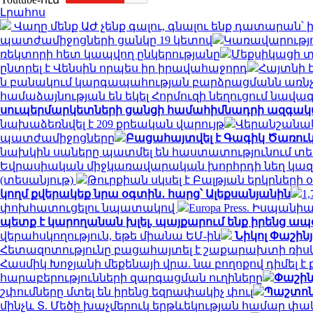
Լրահոս
Վաղը մենք ԱԺ չենք գալու, գնալու ենք դատարան
պատժամիջոցների ցանկը 19 կետով
Կառավարությո
ռեկտորի հետ կապվող ընկերությանը
Մեքսիկացի տ
ընտրել է Վենսին որպես իր իրավահաջորդ
Հայտնի 
ն բանակում կարգապահության բարձրացմանն առնչ
համաձայնության են եկել Հորմուզի նեղուցում նավա
սուպերմարկետների ցանցի համահիմնադրի ազգակա
նախաձեռնվել է 209 քրեական վարույթ
Վերանշանակ
պատժամիջոցները
Բացահայտվել է Գագիկ Ծառուկ
նախկին սաները պատմել են հաստատությունում տեղի
Եվրասիական միջկառավարական խորհրդի նեղ կազ
(տեսանյութ)
Թուրքիան սկսել է Բալթյան երկրների
կողմ քվերակեք նրա օգտին․ հարց՝ Ալեքսանյանին
1
փոխհատուցելու նպատակով
Europa Press. Իսպան
պետք է կարողանան խլել, պայքարում ենք իրենց ապ
վերահսկողություն, եթե միանա ԵՄ-ին
Նիկոլ Փաշին
Հետազոտությունը բացահայտել է շաքարախտի ռիսկը
Հասմիկ Խոջյանի մեքենայի վրա. նա բողոքով դիմե
հարաբերությունների զարգացման ուղիները
Փաշին
շփումները մտել են իրենց եզրափակիչ փուլ
Պաշտոն
մինչև Տ. Մեծի խաչմերուկ երթևեկության համար փակ 