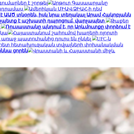
ւմարներ է շորթել
Արթուր Գասպարյանը
րտադրամաս
Ամերիկյան ՄԻԱՎ/ՁԻԱՀ-ի դեմ
է ԱԱԾ տնօրեն, իսկ նրա տեղակալ Արամ Հակոբյանն
էլ չպետք է աշխատի դպրոցում. վարչապետ
Թաքեր
ջ
Ռուսաստանը պնդում է, որ Արևմուտքը փորձում է
չկա
Հայաստանում շահումով խաղերի ոլորտի
ի առաջ պատուհանից դուրս են ընկել
UFC-ն
 Կիևի հետ հետախուզական տվյալների փոխանակման
ննա ցորեն
Վրաստանի և Հայաստանի միջև