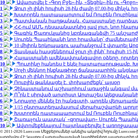
10
Ավարտվել է «Գող Բջե»-ին, «Տեցիկ»-ին ու «Գոջ
1
Ջուր չի լինի հուլիսի 28-ին ժամը 07.00-ից մինչև հո
2
Խստորեն դատապարտում եմ Ռուբեն Ռուբինյանի
3
Պատմական հաղթանակ․ Հայաստանը դարձավ 
4
ՀՀ-ում ԱՄՆ դեսպանատնից լավ լուր․ նոր հնար
5
Գագիկ Ծառուկյանից կբռնագանձվի 75 անշարժ գո
6
Սուրեն Պապիկյանի նոր հրամանը՝ ժամկետային
7
10 միլիոն երկրպագու պահանջում է վտարել Արգ
8
Տասնյակ հասցեներում ջուր չի լինի՝ հուլիսի 15-ին
9
Հայաստանի ամենավտանգավոր օձերը. որտեղ
10
Պուտինը հանդես է եկել հայտարարությամբ. Խո
1
Սոչի մեկնող ինքնաթիռը ճանապարհին անցկացրե
2
Ջուր չի լինի հուլիսի 28-ին ժամը 07.00-ից մինչև հո
3
Ռուբլին թանկացել է․ փոխարժեքն՝ այսօր
4
Չինաստանում աշխարհում առաջին անգամ մա
5
Ո՞րն է սիրված արտիստ Արտաշես Ալեքսանյա
6
Նորայրը մեկնել էր հանգստի, արդեն վերադառն
7
1/15 ընտրատեղամասում վերահաշվարկի արդյուն
8
Խստորեն դատապարտում եմ Ռուբեն Ռուբինյանի
9
Շառաչուն ապտակ՝ «զորավար» Սուրեն Պապի
10
Ավտոմեքենայում հայտնաբերվել է առողջապա
© 2011-2026 Lurer.com Մեջբերումներ անելիս ակտիվ հղումը Lure
արգելվում է:Կայքում արտահայտված կարծիքները պարտադիր չ