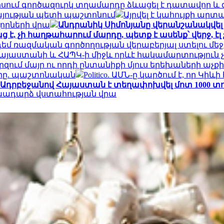
ում գործազուրկ տղամարդը ձևացել է դատավոր և գո
յության պետի պաշտոնում
Այրվել է կահույքի ա
որների վրա
Անդրանիկ Սիմոնյանը վերանշանակվել 
է, չի հաղթահարում մարդը, պետք է ասենք՝ վերջ, 
դեմ ռազմական գործողության վերաբերյալ ստելու մե
Հայաստանի և ՀԱՊԿ-ի միջև որևէ հակամարտություն 
րզում մայր ու որդի ընտանիքի մյուս երեխաների աչք
օրը. պաշտոնական
Politico. ԱՄՆ-ը կարծում է, որ
Ադրբեջանով Հայաստան է տեղափոխվել մոտ 1000 տո
ոխադարձ վստահության վրա