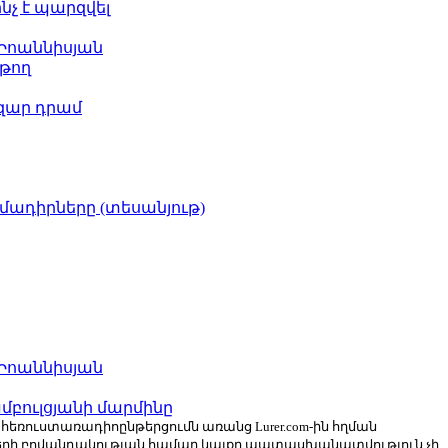
ինչ է պարզվել
 Իոաննիսյան
թող
ազար դրամ
իմադիրները (տեսանյութ)
 Իոաննիսյան
բուլցյանի մարմինը
ն հեռուստառադիոընթերցումն առանց Lurer.com-ին հղման
ների բովանդակության համար կայքը պատասխանատվություն չի