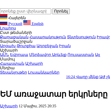
Հայերեն
Русский
English
Լրահոս
Ըստ թեմաների
Քաղաքական
Հասարակություն
Տնտեսություն
Իրավո
Տարածաշրջան
Արցախ
Թուրքիա
Ադրբեջան
Իրան
Աշխարհ
ԱՄՆ
Եվրոպա
Մերձավոր Արևելք
Ռուսաստան
Այլ
Մամուլ
Հայաստան
Աշխարհ
Մեդիա
Տեսանյութեր
Լուսանկարներ
16:24
Վաղը մենք ԱԺ չենք գալու
ԵՄ առաջատար երկրները կ
Աշխարհ
12 Մայիս, 2025 20:35