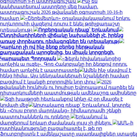
օգոստոսի 9-ի աստղագուշակ
Ինչ են
կանխատեսում աստղերը մեզ համար.
աստղագուշակ 2026 թվականի օգոստոսի 10-16-ի
համար
«Շերեմետևո» օդանավակայանում երկու
ուղևորուհի վազելով դուրս է եկել թռիչքադաշտ
(տեսանյութ)
Ողբերգական դեպք՝ Երևանում
Ընդդիմադիրների վիճակը նախանձելի չէ. իրենց
առաջ փորձառու դեմագոգներ են (տեսանյութ)
Կարևոր չի ով ինչ ձեռք բերեց հերթական
քաղաքական պրոցեսից, ես միայն կորցրեցի.
Կարապետ Պողոսյան
«Ֆելոն հիվանդանոցից
պոնչիկ ա ուզել». Գոռ Հակոբյանը իր ձեռքով որդու
համար պոնչիկ է պատրաստել
Ամեն ինչ սկսվում է
հենց հիմա․ Այս կենդանակերպի նշանների համար
բացվում է կյանքի բոլորովին նոր փուլ
2026
թվականի հունիսն ու հուլիսը Եվրոպայում դարձել են
դիտարկումների պատմության ամենաշոգ ամիսները
Տզի խայթոցի հետևանքով կինը 42 օր մնացել է
կոմայի մեջ
Արտակարգ դեպք՝ Երևանում․ կոտրել
են «Հույս բոլոր մարդկանց» հիմնադրամի շենքի
պատուհաններն ու դռները
Երևանում և
մարզերում երկար ժամանակ լույս չի լինելու
ԱՄՆ-ի
ոստիկանությունը բացահայտել է, թե որ
ֆուտբոլիստն է ամենաշատը uպառնալիքներ ստացել