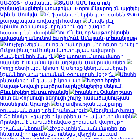
ԱԱ-2026-ի ժամանակ
ՏԱՍՍ․ ԱՄՆ հատուկ
բանագնացներն առաջիկա 10 օրում կարող են այցելել
Կիև և Մոսկվա
Ինֆլուենսերներին կտուգանեն $5000
քաղաքական գովազդի համար
Մեդվեդևը
Արևմուտքի առաջնորդներին զգուշացրել է
հատուցման մասին
Դու ո՞վ ես, որ Կաթողիկոսին
ավազանի անունով ես դիմում․ Ամալյան (տեսանյութ)
Վուչիչը Զելենսկու հետ հանդիպումից հետո խոսել է
Ուկրաինայում հակամարտության ավարտի
ժամկետների մասին
Բելառուսում տղամարդը
սպանել է 10 ամսական աղջկան. Մանրամասներ
Փողը գետի պես կհոսի. Այս երեք կենդանակերպի
նշանները կհարստանան օգոստոսի վերջին
Մեսիի
ընտանիքում՝ ցավալի կորուստ
Խոշոր հրդեհ
Սայաթ Նովայի բարձրահարկ շենքերից մեկում.
Բնակիչներ են տարհանվել
Իրանն ու Օմանը շատ
մոտ են Հորմուզի նեղուցի շուրջ համաձայնության
հասնելուն․ Արաղչի
Եվրամիության պայքարը
ռուսական գազի դեմ դանդաղել է
Մեդվեդևը խոսել
է Զելենսկու «գարշելի կարիերայի» ավարտի մասին
Որոնվում է նախաձեռնված քրեական վարույթի
շրջանակներում
Հիշեք, տիկին․ կան մայրեր, որ
հնարավորություն չեն ունեցել վերջին անգամ