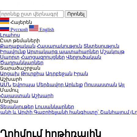
Հայերեն
Русский
English
Լրահոս
Ըստ թեմաների
Քաղաքական
Հասարակություն
Տնտեսություն
Իրավունք
Արտակարգ պատահարներ
Մշակույթ
Սպորտ
Հարցազրույցներ
Վերլուծական
Ծաղրանկարներ
Տարածաշրջան
Արցախ
Թուրքիա
Ադրբեջան
Իրան
Աշխարհ
ԱՄՆ
Եվրոպա
Մերձավոր Արևելք
Ռուսաստան
Այլ
Մամուլ
Հայաստան
Աշխարհ
Մեդիա
Տեսանյութեր
Լուսանկարներ
 և Արփի Գաբրիելյանի հանգիստը՝ Շանհայում (Լու
Ղրիմում հրթիռային