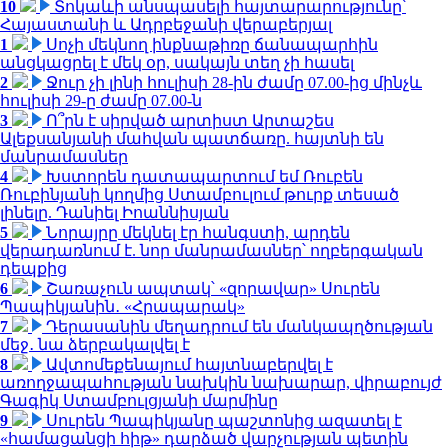
10
Տոկաևի անսպասելի հայտարարությունը՝
Հայաստանի և Ադրբեջանի վերաբերյալ
1
Սոչի մեկնող ինքնաթիռը ճանապարհին
անցկացրել է մեկ օր, սակայն տեղ չի հասել
2
Ջուր չի լինի հուլիսի 28-ին ժամը 07.00-ից մինչև
հուլիսի 29-ը ժամը 07.00-ն
3
Ո՞րն է սիրված արտիստ Արտաշես
Ալեքսանյանի մահվան պատճառը. հայտնի են
մանրամասներ
4
Խստորեն դատապարտում եմ Ռուբեն
Ռուբինյանի կողմից Ստամբուլում թուրք տեսած
լինելը. Դանիել Իոաննիսյան
5
Նորայրը մեկնել էր հանգստի, արդեն
վերադառնում է. նոր մանրամասներ՝ ողբերգական
դեպքից
6
Շառաչուն ապտակ՝ «զորավար» Սուրեն
Պապիկյանին․ «Հրապարակ»
7
Դերասանին մեղադրում են մանկապղծության
մեջ․ նա ձերբակալվել է
8
Ավտոմեքենայում հայտնաբերվել է
առողջապահության նախկին նախարար, վիրաբույժ
Գագիկ Ստամբուլցյանի մարմինը
9
Սուրեն Պապիկյանը պաշտոնից ազատել է
«համացանցի հիթ» դարձած վարչության պետին