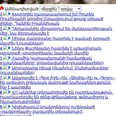
Ամենադիտված
1
Խստորեն դատապարտում եմ Ռուբեն
Ռուբինյանի կողմից Ստամբուլում թուրք տեսած
լինելը. Դանիել Իոաննիսյան
2
Դերասանին մեղադրում են մանկապղծության
մեջ․ նա ձերբակալվել է
3
Սիլվա Հակոբյանը հայտնել է ցավալի կորստի
մասին (Լուսանկար)
4
Նիկոլ Փաշինյանը հայտնել է առավոտյան
ստացած «տարօրինակ» նամակի մասին
5
Հասմիկ Կարապետյանի համարձակ
լուսանկարները՝ լողավազանից (լուսանկարներ)
6
Արտակարգ դեպք Սևանում. Մանրամասներ
(լուսանկարներ)
7
Ավարտվել է «Գող Բջե»-ին, «Տեցիկ»-ին ու «Գոջո»-
ին առնչվող քրեական վարույթի նախաքննությունը.
ինչ է պարզվել
8
425 անձինք տեղափոխվել են ոստիկանություն․
հայտնաբերվել են զենք-զինամթերք, թմրամիջոց և
հետախուզվողներ
9
Կիլիկիայում կրակոցներով ուղեկցված
«ռազբորկայի» բացառիկ տեսանյութ է