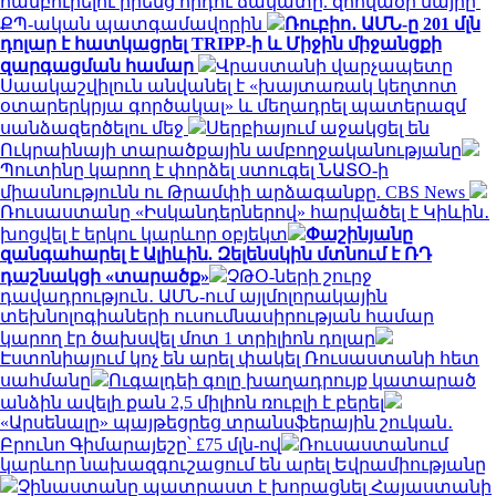
համբուրելու իրենց որդու ճակատը. զոհվածի մայրը՝
ՔՊ-ական պատգամավորին
Ռուբիո․ ԱՄՆ-ը 201 մլն
դոլար է հատկացրել TRIPP-ի և Միջին միջանցքի
զարգացման համար
Վրաստանի վարչապետը
Սաակաշվիլուն անվանել է «խայտառակ կեղտոտ
օտարերկրյա գործակալ» և մեղադրել պատերազմ
սանձազերծելու մեջ
Սերբիայում աջակցել են
Ուկրաինայի տարածքային ամբողջականությանը
Պուտինը կարող է փորձել ստուգել ՆԱՏՕ-ի
միասնությունն ու Թրամփի արձագանքը. CBS News
Ռուսաստանը «Իսկանդերներով» հարվածել է Կիևին․
խոցվել է երկու կարևոր օբյեկտ
Փաշինյանը
զանգահարել է Ալիևին. Զելենսկին մտնում է ՌԴ
դաշնակցի «տարածք»
ՉԹՕ-ների շուրջ
դավադրություն․ ԱՄՆ-ում այլմոլորակային
տեխնոլոգիաների ուսումնասիրության համար
կարող էր ծախսվել մոտ 1 տրիլիոն դոլար
Էստոնիայում կոչ են արել փակել Ռուսաստանի հետ
սահմանը
Ուգալդեի գոլը խաղադրույք կատարած
անձին ավելի քան 2,5 միլիոն ռուբլի է բերել
«Արսենալը» պայթեցրեց տրանսֆերային շուկան․
Բրունո Գիմարայեշը՝ £75 մլն-ով
Ռուսաստանում
կարևոր նախազգուշացում են արել Եվրամիությանը
Չինաստանը պատրաստ է խորացնել Հայաստանի