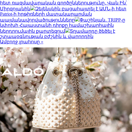
հետ ռազմավարական գործընկերությունը․ Վան Ին՝
Միրզոյանին
Զելենսկին բացահայտել է ԱՄՆ-ի հետ
Patriot-ի հրթիռների մատակարարման
պայմանավորվածությունները
Փաշինյան․ TRIPP-ը
կփոխի Հայաստանի դիրքը համաշխարհային
ներդրումային քարտեզում
Տղամարդը ծեծել է
շտապօգնության բժշկին և վարորդին
Ամբողջ լրահոսը »