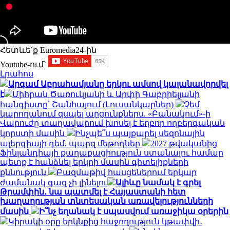
Հետևե՛ք Euromedia24-ին
Youtube-ում`
Լրահոս
Արգամ Աբրահամյանը երկու ամսով կալանավորվել
է
Միհրան Ծառուկյանի և Արփի Գաբրիելյանի
հանգիստը՝ Շանհայում (Լուսանկարներ)
Չեմ
կարողանում զսպել արցունքներս. «Բանակում»-ի
Վարուժը տաղավարում խոսել է եղբոր ողբերգական
կորստի մասին
Ինչպե՞ս պայքարել սեզոնային
ալերգիայի դեմ. պարզ մեթոդներ
2027 թվականից
Ֆինլանդիայի քաղաքացիություն ստանալու համար
պետք է հանձնել երկրի մասին գիտելիքների
քննություն
Բազմաթիվ հասցեներում երկար
ժամանակ գազ չի լինելու
Ալիևը նամակ է գրել
Թրամփին․ նա պատմել է Հայաստանի հետ
խաղաղության տնտեսական առավելությունների
մասին
Ի՞նչ եղանակ է սպասվում առաջիկա օրերին
Կիրակի օրը երկնքից հաջողություն կթափվի․