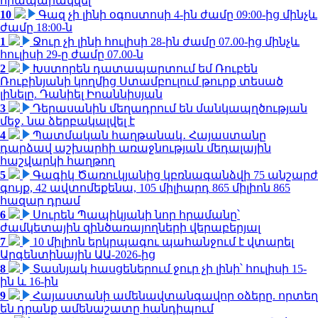
հրապարակվել
10
Գազ չի լինի օգոստոսի 4-ին ժամը 09:00-ից մինչև
ժամը 18:00-ն
1
Ջուր չի լինի հուլիսի 28-ին ժամը 07.00-ից մինչև
հուլիսի 29-ը ժամը 07.00-ն
2
Խստորեն դատապարտում եմ Ռուբեն
Ռուբինյանի կողմից Ստամբուլում թուրք տեսած
լինելը. Դանիել Իոաննիսյան
3
Դերասանին մեղադրում են մանկապղծության
մեջ․ նա ձերբակալվել է
4
Պատմական հաղթանակ․ Հայաստանը
դարձավ աշխարհի առաջնության մեդալային
հաշվարկի հաղթող
5
Գագիկ Ծառուկյանից կբռնագանձվի 75 անշարժ
գույք, 42 ավտոմեքենա, 105 միլիարդ 865 միլիոն 865
հազար դրամ
6
Սուրեն Պապիկյանի նոր հրամանը՝
ժամկետային զինծառայողների վերաբերյալ
7
10 միլիոն երկրպագու պահանջում է վտարել
Արգենտինային ԱԱ-2026-ից
8
Տասնյակ հասցեներում ջուր չի լինի՝ հուլիսի 15-
ին և 16-ին
9
Հայաստանի ամենավտանգավոր օձերը. որտեղ
են դրանք ամենաշատը հանդիպում