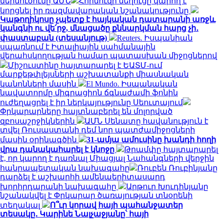
ներմուծումը ԱՄՆ
Հորմուզի նեղուցը կարող է
կորցնել իր ռազմավարական նշանակությունը
Կաթողիկոսը չպետք է հայկական դատարանի առջև
կանգնի ու վե՛րջ, մնացածը քննարկման հարց չի․
փաստաբան (տեսանյութ)
Reuters. Իսպանիան
սպառնում է Իտալիային սահմանային
վերահսկողության համար պատասխան միջոցներով
Միշուստինը հայտարարել է ԵԱՏՄ-ում
մարքեթփլեյսների աշխատանքի միասնական
կանոնների մասին
El Mundo. Իսպանական
նավատորմը միգրացիոն ճգնաժամի ֆոնին
ուժեղացրել է իր ներկայությունը Սեուտայում
Փրկարարները հայտնաբերել են մոլորված
զբոսաշրջիկներին
ԱՄՆ Սենատը հավանություն է
տվել Ռուսաստանի դեմ նոր պատժամիջոցների
մասին օրինագծին
31-ամյա ամուսինը խանդի հողի
վրա դանակահարել է կնոջը
Թրամփը հայտարարել
է, որ կարող է դառնալ Միացյալ Նահանգների վերջին
հանրապետական ​​նախագահը
Ռուբեն Ռուբինյանը
դարձել է աշխարհի ամենաերիտասարդ
խորհրդարանի նախագահը
Արթուր Խուդինյանը
նշանակվել է Փրկարար ծառայության տնօրենի
տեղակալ
Ո՞ւր կորավ հայի պահանջատեր
տեսակը․ Կարինե Նալչաջյանը՝ հայի