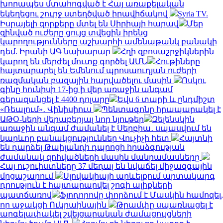
խորապես մտահոգված է Հայ առաքելական
եկեղեցու շուրջ ստեղծված իրավիճակով
Syria TV.
Իսրայելի զորքերը մտել են Սիրիայի հարավ
Մեր
զինված ուժերը ցույց տվեցին իրենց
կարողությունները աշխարհի ամենաթանկ բանակի
դեմ. Իրանի ԱԳ նախարար
Հղի զբոսաշրջիկներին
կարող են մերժել մուտք գործել ԱՄՆ
Հութիները
հայտարարել են Եմենում պրոսաուդյան ուժերի
ռազմական բազային հարվածելու մասին
Ոսկու
գինը հունիսի 17-ից ի վեր առաջին անգամ
գերազանցել է 4400 դոլարը
Եվս 6 տարի և ընդմիշտ
«Ռեալում»․ Վինիսիուս
Պենտագոնը հրապարակել է
ԱԹՕ-ների վերաբերյալ նոր նյութեր
Զելենսկին
առաջին անգամ ժամանել է Սերբիա․ սպասվում են
կարևոր բանակցություններ Վուչիչի հետ
Հայտնի
են դարձել Թաիլանդի դպրոցի հրաձգության
ժամանակ զոհվածների մասին մանրամասները
Հայ ուշուիստները 37 մեդալ են նվաճել միջազգային
մրցաշարում
Սլովակիայի արևելքում արտակարգ
դրություն է հայտարարվել շոգի ալիքների
պատճառով
Ֆյոդորովը փորձում է Մասկին համոզել,
որ աջակցի Ուկրաինային
Թրամփը սպառնացել է
արգելափակել շվեյցարական ժամացույցների