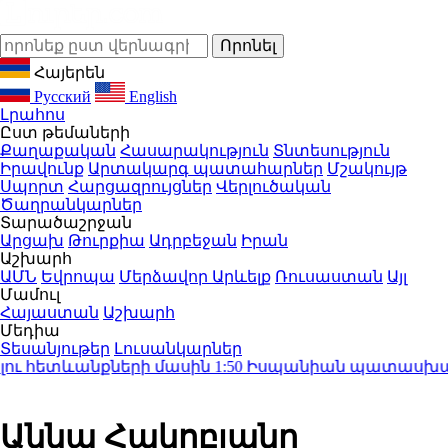
Հայերեն
Русский
English
Լրահոս
Ըստ թեմաների
Քաղաքական
Հասարակություն
Տնտեսություն
Իրավունք
Արտակարգ պատահարներ
Մշակույթ
Սպորտ
Հարցազրույցներ
Վերլուծական
Ծաղրանկարներ
Տարածաշրջան
Արցախ
Թուրքիա
Ադրբեջան
Իրան
Աշխարհ
ԱՄՆ
Եվրոպա
Մերձավոր Արևելք
Ռուսաստան
Այլ
Մամուլ
Հայաստան
Աշխարհ
Մեդիա
Տեսանյութեր
Լուսանկարներ
ւ հետևանքների մասին
1:50
Իսպանիան պատասխան միջ
Աննա Հակոբյանը