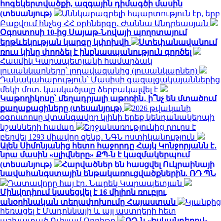
հոգեկերտվածքի, ազգային դիմագծի մասին
(տեսանյութ)
Աննկարագրելի հպարտություն էր, երբ
Բաքվում հնչեց ՀՀ օրհներգը․ Ժաննա Անդրեասյան
Օգոստոսի 10-ից Սայաթ-Նովայի պողոտայում
երթևեկության կարգը կփոխվի
Ստեփանավանում
ռուս կինը փորձել է ինքնասպանություն գործել
Հասմիկ Կարապետյանի համարձակ
լուսանկարները՝ լողավազանից (լուսանկարներ)
Դանակահարություն՝ Մասիսի գազալցակայաններից
մեկի մոտ. կասկածյալը ձերբակալվել է
Կաթողիկոսը՝ մեղադրյալի աթոռին․ ի՞նչ են մտածում
քաղաքացիները (տեսանյութ)
2026 թվականի
օգոստոսը վտանգավոր կլինի երեք կենդանակերպի
նշանների համար
Շրջանառությունից դուրս է
բերվել 1293 միավոր զենք․ ՆԳՆ ոստիկանություն
Ալեն Սիմոնյանից հետո հաջորդը Հայկ Կոնջորյանն է․
նրա մասին «սլիվները» ՔՊ-ն է կազմակերպում
(տեսանյութ)
Հարվածներ են հասցվել Ուկրաինայի
նավահանգստային ենթակառուցվածքներին. ՌԴ ՊՆ
Դատավորը հայ էր․ Նարեկ Կարապետյան
Մինվոդիում կասեցվել է 16 միլիոն ռուբլու
անօրինական տեղափոխումը Հայաստան
Կյանքից
հեռացել է Մադոննայի և այլ աստղերի հետ
աշխատած Ուիլյամ Օրբիթը
ՌԴ-ն «Իսկանդերով»