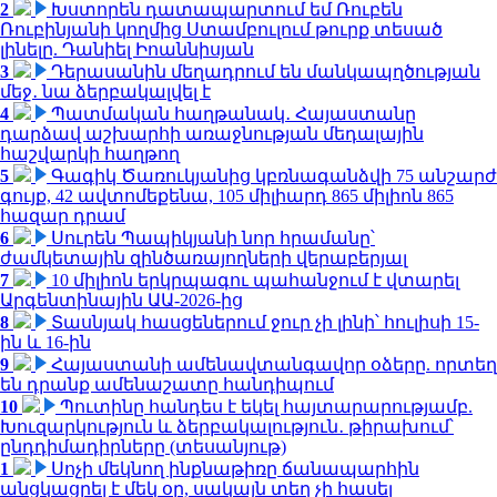
2
Խստորեն դատապարտում եմ Ռուբեն
Ռուբինյանի կողմից Ստամբուլում թուրք տեսած
լինելը. Դանիել Իոաննիսյան
3
Դերասանին մեղադրում են մանկապղծության
մեջ․ նա ձերբակալվել է
4
Պատմական հաղթանակ․ Հայաստանը
դարձավ աշխարհի առաջնության մեդալային
հաշվարկի հաղթող
5
Գագիկ Ծառուկյանից կբռնագանձվի 75 անշարժ
գույք, 42 ավտոմեքենա, 105 միլիարդ 865 միլիոն 865
հազար դրամ
6
Սուրեն Պապիկյանի նոր հրամանը՝
ժամկետային զինծառայողների վերաբերյալ
7
10 միլիոն երկրպագու պահանջում է վտարել
Արգենտինային ԱԱ-2026-ից
8
Տասնյակ հասցեներում ջուր չի լինի՝ հուլիսի 15-
ին և 16-ին
9
Հայաստանի ամենավտանգավոր օձերը. որտեղ
են դրանք ամենաշատը հանդիպում
10
Պուտինը հանդես է եկել հայտարարությամբ.
Խուզարկություն և ձերբակալություն․ թիրախում՝
ընդդիմադիրները (տեսանյութ)
1
Սոչի մեկնող ինքնաթիռը ճանապարհին
անցկացրել է մեկ օր, սակայն տեղ չի հասել