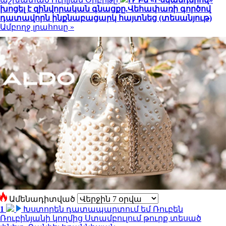
խոցել է զինվորական գնացքը.Վեհափառի գործով
դատավորն ինքնաբացարկ հայտնեց (տեսանյութ)
Ամբողջ լրահոսը »
Ամենադիտված
1
Խստորեն դատապարտում եմ Ռուբեն
Ռուբինյանի կողմից Ստամբուլում թուրք տեսած