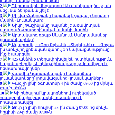
լինելը. Դանիել Իոաննիսյան
2
Դերասանին մեղադրում են մանկապղծության
մեջ․ նա ձերբակալվել է
3
Սիլվա Հակոբյանը հայտնել է ցավալի կորստի
մասին (Լուսանկար)
4
Նիկոլ Փաշինյանը հայտնել է առավոտյան
ստացած «տարօրինակ» նամակի մասին
5
Արտակարգ դեպք Սևանում. Մանրամասներ
(լուսանկարներ)
6
Ավարտվել է «Գող Բջե»-ին, «Տեցիկ»-ին ու «Գոջո»-
ին առնչվող քրեական վարույթի նախաքննությունը.
ինչ է պարզվել
7
425 անձինք տեղափոխվել են ոստիկանություն․
հայտնաբերվել են զենք-զինամթերք, թմրամիջոց և
հետախուզվողներ
8
Հասմիկ Կարապետյանի համարձակ
լուսանկարները՝ լողավազանից (լուսանկարներ)
9
Գազ չի լինի օգոստոսի 4-ին ժամը 09:00-ից մինչև
ժամը 18:00-ն
10
Կիլիկիայում կրակոցներով ուղեկցված
«ռազբորկայի» բացառիկ տեսանյութ է
հրապարակվել
1
Ջուր չի լինի հուլիսի 28-ին ժամը 07.00-ից մինչև
հուլիսի 29-ը ժամը 07.00-ն