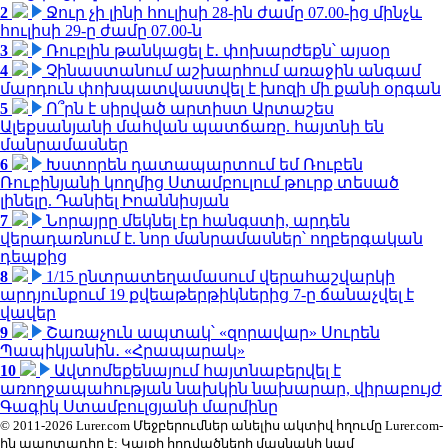
2
Ջուր չի լինի հուլիսի 28-ին ժամը 07.00-ից մինչև
հուլիսի 29-ը ժամը 07.00-ն
3
Ռուբլին թանկացել է․ փոխարժեքն՝ այսօր
4
Չինաստանում աշխարհում առաջին անգամ
մարդուն փոխպատվաստվել է խոզի մի քանի օրգան
5
Ո՞րն է սիրված արտիստ Արտաշես
Ալեքսանյանի մահվան պատճառը. հայտնի են
մանրամասներ
6
Խստորեն դատապարտում եմ Ռուբեն
Ռուբինյանի կողմից Ստամբուլում թուրք տեսած
լինելը. Դանիել Իոաննիսյան
7
Նորայրը մեկնել էր հանգստի, արդեն
վերադառնում է. նոր մանրամասներ՝ ողբերգական
դեպքից
8
1/15 ընտրատեղամասում վերահաշվարկի
արդյունքում 19 քվեաթերթիկներից 7-ը ճանաչվել է
վավեր
9
Շառաչուն ապտակ՝ «զորավար» Սուրեն
Պապիկյանին․ «Հրապարակ»
10
Ավտոմեքենայում հայտնաբերվել է
առողջապահության նախկին նախարար, վիրաբույժ
Գագիկ Ստամբուլցյանի մարմինը
© 2011-2026 Lurer.com Մեջբերումներ անելիս ակտիվ հղումը Lurer.com-
ին պարտադիր է: Կայքի հոդվածների մասնակի կամ