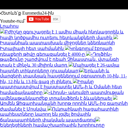
Հետևե՛ք Euromedia24-ին
Youtube-ում`
Լրահոս
Բժիշկը զգուշացրել է 1 ամիս միայն հնդկացորեն և
հավի կրծքամիս ուտելու հետևանքների մասին
Իսպանիան պատասխան միջոցներ կձեռնարկի
Իտալիայի հետ սահմանին
Կոնգոյում էբոլայի
դեպքերի թիվը գերազանցել է 4000-ը
«Դոլֆին»
թայֆունը շարժվում է դեպի Չինաստան․ վտանգի
տակ է մինչև 30 միլիոն մարդ
Մահացել է 26-ամյա
հայտնի տիկտոկերը (լուսանկար)
Երևանի և
մարզերի տասնյակ հասցեներում օգոստոսի 10-ին, 11-
ին, 12-ին և 13-ին գազ չի լինելու
Իրանը
պատրաստվում է հաստատել ԱՄՆ-ի և Օմանի հետ
համաձայնագիրը
«Լիդսն» ակումբի պատմության
ամենաթանկարժեք տրանսֆերն է ձևակերպել
Արմեն Ջիգարխանյանի խորթ որդին ԱՄՆ-ից գաղտնի
ժամանել է Մոսկվա
Ուկրաինայի հացահատիկի
պահեստները կարող են լցվել ծովային
ճանապարհների փակման պատճառով
Եկեղեցիների համաշխարհային խորհուրդը