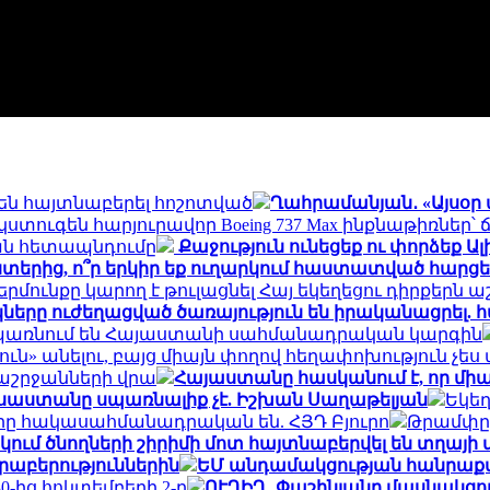
 են հայտնաբերել հոշոտված
Ղահրամանյան․ «Այսօր ա
ստուգեն հարյուրավոր Boeing 737 Max ինքնաթիռներ
ան հետապնդումը
Քաջություն ունեցեք ու փորձեք Ալ
ստերից, ո՞ր երկիր եք ուղարկում հաստատված հարցե
ունքը կարող է թուլացնել Հայ եկեղեցու դիրքերն 
ները ուժեղացված ծառայություն են իրականացրել. 
ը սպառնում են Հայաստանի սահմանադրական կարգին
ուն» անելու, բայց միայն փողով հեղափոխություն չե
աշրջանների վրա
Հայաստանը հասկանում է, որ միա
ւսաստանը սպառնալիք չէ. Իշխան Սաղաթելյան
Եկեղ
ները հակասահմանադրական են. ՀՅԴ Բյուրո
Թրամփը 
եկում ծնողների շիրիմի մոտ հայտնաբերվել են տղայի
րաբերություններին
ԵՄ անդամակցության հանրաքվ
-ից հոկտեմբերի 2-ը
ՈՒՂԻՂ․ Փաշինյանը մասնակցու