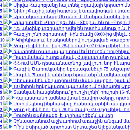
4
Սիլվա Հակոբյանը հայտնել է ցավալի կորստի մ
5
Նիկոլ Փաշինյանը հայտնել է առավոտյան ստ
6
Արտակարգ դեպք Սևանում. Մանրամասներ (լո
7
Ավարտվել է «Գող Բջե»-ին, «Տեցիկ»-ին ու «Գոջ
8
425 անձինք տեղափոխվել են ոստիկանություն․
9
Գազ չի լինի օգոստոսի 4-ին ժամը 09:00-ից մինչև 
10
Կիլիկիայում կրակոցներով ուղեկցված «ռազբ
1
Ջուր չի լինի հուլիսի 28-ին ժամը 07.00-ից մինչև հո
2
Խստորեն դատապարտում եմ Ռուբեն Ռուբինյանի
3
Պատմական հաղթանակ․ Հայաստանը դարձավ 
4
ՀՀ-ում ԱՄՆ դեսպանատնից լավ լուր․ նոր հնար
5
Գագիկ Ծառուկյանից կբռնագանձվի 75 անշարժ գո
6
Սուրեն Պապիկյանի նոր հրամանը՝ ժամկետային
7
Դերասանին մեղադրում են մանկապղծության մե
8
10 միլիոն երկրպագու պահանջում է վտարել Արգ
9
Տասնյակ հասցեներում ջուր չի լինի՝ հուլիսի 15-ին
10
Հայաստանի ամենավտանգավոր օձերը. որտե
1
Սոչի մեկնող ինքնաթիռը ճանապարհին անցկացրե
2
Ջուր չի լինի հուլիսի 28-ին ժամը 07.00-ից մինչև հո
3
Ռուբլին թանկացել է․ փոխարժեքն՝ այսօր
4
Չինաստանում աշխարհում առաջին անգամ մա
5
Ո՞րն է սիրված արտիստ Արտաշես Ալեքսանյա