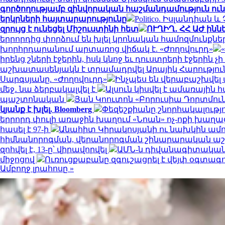
գործողությամբ զինվորական հաշմանդամություն ուն
երկրների հայտարարությունը
Politico. Իսլանդիան
զրույց է ունեցել Միշուստինի հետ
ՈՒՂԻՂ․ ՀՀ ԱԺ ինն
երրորդից փորձում են խլել կրոնական համոզմունքն
խորհրդարանում արտառոց վիճակ է. «Ժողովուրդ»
իրենց շների էջերին, իսկ կնոջ եւ դուստրերի էջերին չ
աշխատասենյակն է տրամադրվել Արայիկ Հարություն
Սարգսյանը. «Ժողովուրդ»
Ինչպես են վերաբաշխվել 
մեջ․ նա ձերբակալվել է
Ալսուն կիսվել է ամառային
պաշտոնական
Յան Կոուտոն «Բորուսիա Դորտմունդ
կյանք է խլել. Bloomberg
Փեզեշքիանը շնորհակալությ
երրորդ փուլի առաջին խաղում «Նոան» ոչ-ոքի խաղա
հասել է 97-ի
Անահիտ Կիրակոսյանի ու նախկին ամո
հիմնանորոգման, վերանորոգման շինարարական 
զոհվել է, 13-ը՝ վիրավորվել
ԱՄՆ-ն դիվանագիտական 
միջոցով
Ուռուցքաբանը զգուշացրել է վեյփ օգտագ
Ամբողջ լրահոսը »