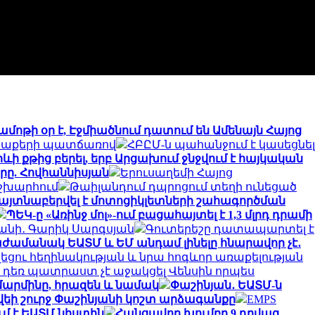
մոթի օր է, Էջմիածնում դատում են Ամենայն Հայոց
՝ ճաքերի պատճառով
ՀԲԸՄ-ն պահանջում է կասեցնել
իևի քթից բերել, երբ Արցախում ջնջվում է հայկական
րը. Հովհաննիսյան
Երուսաղեմի Հայոց
աշխարհում
Թաիլանդում դպրոցում տեղի ունեցած
հայտնաբերվել է մոտոցիկլետների շահագործման
ՊԵԿ-ը «Առինջ մոլ»-ում բացահայտել է 1,3 մլրդ դրամի
ս անի․ Գարիկ Սարգսյան
Գուտերեշը դատապարտել է
ժամանակ ԵԱՏՄ և ԵՄ անդամ լինելը հնարավոր չէ․
եցու հեղինակության և նրա հոգևոր առաքելության
դեռ պատրաստ չէ աջակցել Վենսին որպես
 մարմինը, հրազեն և նամակ
Փաշինյան․ ԵԱՏՄ-ն
եի շուրջ Փաշինյանի կոշտ արձագանքը
EMPS
մ է ԵԱՏՄ նիստին
Հանցավոր խումբը 9 դրվագ