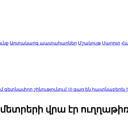
ւնք
Արտակարգ պատահարներ
Մշակույթ
Սպորտ
Հա
ր շինությունում 10 գառ են հայտնաբերել հոշոտված
ետրերի վրա էր ուղղաթիռ