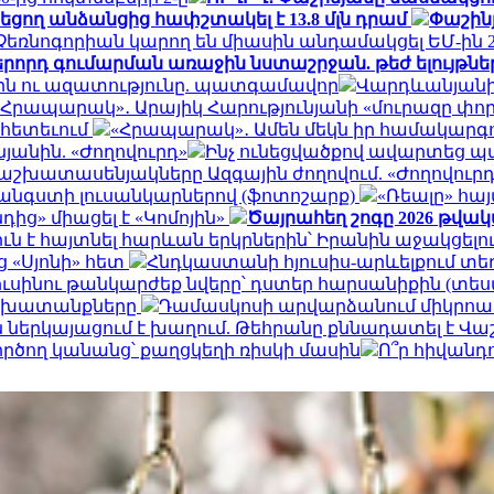
եցող անձանցից հափշտակել է 13.8 մլն դրամ
Փաշինյ
 և Չեռնոգորիան կարող են միասին անդամակցել ԵՄ-ին
երորդ գումարման առաջին նստաշրջան. թեժ ելույթնե
երն ու ազատությունը. պատգամավոր
Վարդևանյանի 
«Հրապարակ»․ Արայիկ Հարությունյանի «մուրազը փոր
ի հետեւում
«Հրապարակ»․ Ամեն մեկն իր համակարգում
յանին. «Ժողովուրդ»
Ինչ ունեցվածքով ավարտեց պ
աշխատասենյակները Ազգային ժողովում. «Ժողովուրդ
 հանգստի լուսանկարներով (ֆոտոշարք)
«Ռեալը» հա
ից» միացել է «Կոմոյին»
Ծայրահեղ շոգը 2026 թվա
ուն է հայտնել հարևան երկրներին՝ Իրանին աջակցել
ց «Սյոնի» հետ
Հնդկաստանի հյուսիս-արևելքում տե
ւսինու թանկարժեք նվերը՝ դստեր հարսանիքին (տես
աշխատանքները
Դամասկոսի արվարձանում միկրոավտ
ներկայացում է խաղում. Թեհրանը քննադատել է Վ
ործող կանանց՝ քաղցկեղի ռիսկի մասին
Ո՞ր հիվանդ