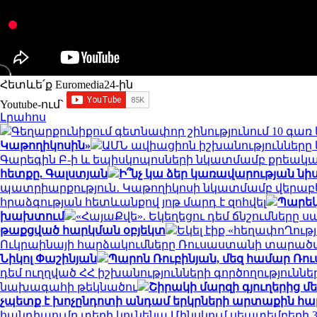
Հետևե՛ք Euromedia24-ին
Youtube-ում`
Լրահոս
Գեղարքունիքում գետնափոր շինությունում 10 գառ
Կաթողիկոսին»
ԱՄՆ ավիացիոն իշխանությունները կ
Գարեգին Բ-ի և եպիսկոպոսների նկատմամբ քրեակ
հետքը. Գալստյան
Ի՞նչ կա ձեր կառավարության նի
պատրիարքություն․ Կաթողիկոսի նկատմամբ վերաբերմ
հրաձգության հետևանքով յոթ մարդ է զոհվել
Պարեկ
խախտում
«ՀայաՔվե». Եկեղեցու դեմ ճնշումներ
թաքցված հարկման օբյեկտ
Եկել էիք «հեղափոՂությ
Ուկրաինայի հարձակումները Ռուսաստանի տարած
Նիկոլ Փաշինյան
Պարոն Ռուբինյան, մեզ համար Ռո
դեմ ուղղված ՀՀ իշխանությունների գործողություն
նախագահի թեկնածու
Շիրակի մարզի գյուղերից մ
չպետք է խոչընդոտի անդամ երկրների արտաքին հա
հանդիպումը տեղի կունենա Մինսկում սեպտեմբերի 30