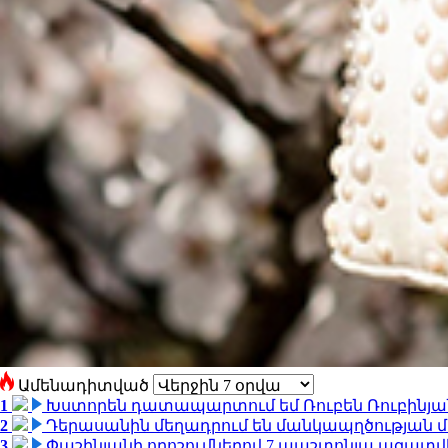
Ամենադիտված
1
Խստորեն դատապարտում եմ Ռուբեն Ռուբինյանի
2
Դերասանին մեղադրում են մանկապղծության մե
3
Փաշինյանի որոշումներով 7 պաշտոնյա ազատվ