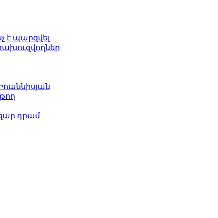
նչ է պարզվել
ետախուզվողներ
 Իոաննիսյան
թող
ազար դրամ