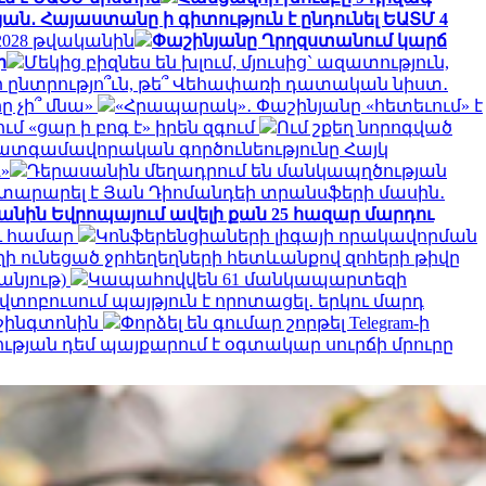
ան․ Հայաստանը ի գիտություն է ընդունել ԵԱՏՄ 4
 2028 թվականին
Փաշինյանը Ղրղզստանում կարճ
ր
Մեկից բիզնես են խլում, մյուսից` ազատություն,
ընտրությո՞ւն, թե՞ Վեհափառի դատական նիստ․
ը չի՞ մնա»
«Հրապարակ»․ Փաշինյանը «հետեւում» է
 «ցար ի բոգ է» իրեն զգում
Ում շքեղ նորոգված
ատգամավորական գործունեությունը Հայկ
»
Դերասանին մեղադրում են մանկապղծության
յտարարել է Յան Դիոմանդեի տրանսֆերի մասին․
կանին Եվրոպայում ավելի քան 25 հազար մարդու
ու համար
Կոնֆերենցիաների լիգայի որակավորման
ղի ունեցած ջրհեղեղների հետևանքով զոհերի թիվը
անյութ)
Կապահովվեն 61 մանկապարտեզի
ոբուսում պայթյուն է որոտացել․ երկու մարդ
աշինգտոնին
Փորձել են գումար շորթել Telegram-ի
ության դեմ պայքարում է օգտակար սուրճի մրուրը