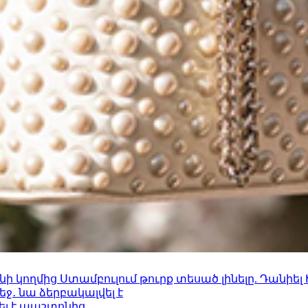
 կողմից Ստամբուլում թուրք տեսած լինելը. Դանիել
ջ․ նա ձերբակալվել է
ել է պաշտոնից