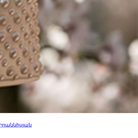
 Իոաննիսյան