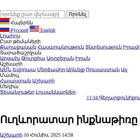
Հայերեն
Русский
English
Լրահոս
Ըստ թեմաների
Քաղաքական
Հասարակություն
Տնտեսություն
Իրավո
Տարածաշրջան
Արցախ
Թուրքիա
Ադրբեջան
Իրան
Աշխարհ
ԱՄՆ
Եվրոպա
Մերձավոր Արևելք
Ռուսաստան
Այլ
Մամուլ
Հայաստան
Աշխարհ
Մեդիա
Տեսանյութեր
Լուսանկարներ
11:34
Գեղարքունիքում գետնափո
Ուղևորատար ինքնաթիռը մ
Աշխարհ
10 Հունիս, 2025 14:58