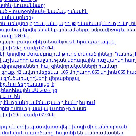
ասին (Լուսանկար)
ացած «տարօրինակ» նամակի մասին
ւսանկարներ)
ո»-ին առնչվող քրեական վարույթի նախաքննությունը. ի
 հայտնաբերվել են զենք-զինամթերք, թմրամիջոց և հ
ժամը 18:00-ն
որկայի» բացառիկ տեսանյութ է հրապարակվել
ւլիսի 29-ը ժամը 07.00-ն
 կողմից Ստամբուլում թուրք տեսած լինելը. Դանիել
աշխարհի առաջնության մեդալային հաշվարկի հաղ
ավորություններ՝ հայ զինվորականների համար
ւյք, 42 ավտոմեքենա, 105 միլիարդ 865 միլիոն 865 հ
 զինծառայողների վերաբերյալ
ջ․ նա ձերբակալվել է
ենտինային ԱԱ-2026-ից
 և 16-ին
ղ են դրանք ամենաշատը հանդիպում
լ է մեկ օր, սակայն տեղ չի հասել
ւլիսի 29-ը ժամը 07.00-ն
րդուն փոխպատվաստվել է խոզի մի քանի օրգան
նի մահվան պատճառը. հայտնի են մանրամասներ