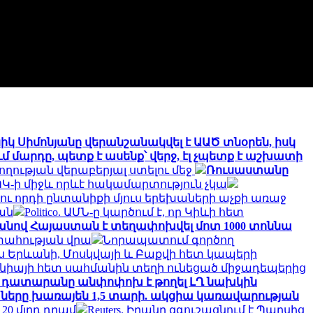
իկ Սիմոնյանը վերանշանակվել է ԱԱԾ տնօրեն, իսկ
 մարդը, պետք է ասենք՝ վերջ, էլ չպետք է աշխատի
ղության վերաբերյալ ստելու մեջ
Ռուսաստանը
Կ-ի միջև որևէ հակամարտություն չկա
 ու որդի ընտանիքի մյուս երեխաների աչքի առաջ
ան
Politico. ԱՄՆ-ը կարծում է, որ Կիևի հետ
նով Հայաստան է տեղափոխվել մոտ 1000 տոննա
տահության վրա
Նորապատում գործող
իս Երևանի, Մոսկվայի և Բաքվի հետ կապերի
նիայի հետ սահմանին տեղի ունեցած միջադեպերից
չ դատարանը անփոփոխ է թողել ԼՂ նախկին
ղաները խառայեն 1,5 տարի. ակցիա կառավարության
0 մլրդ դրամ
Reuters. Իրանը զգուշացնում է Պարսից