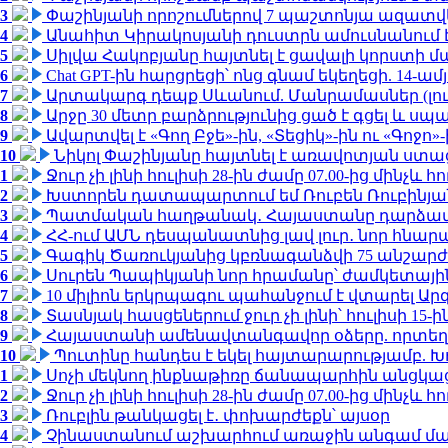
3
Փաշինյանի որոշումներով 7 պաշտոնյա ազատվ
4
Անահիտ Կիրակոսյանի դուստրն ամուսնանում 
5
Սիլվա Հակոբյանը հայտնել է ցավալի կորստի մ
6
Chat GPT-ին հարցրեցի՝ ոնց գնամ եկեղեցի. 14-
7
Արտակարգ դեպք Սևանում. Մանրամասներ (լո
8
Արջը 30 մետր բարձրությունից ցած է գցել և ս
9
Ավարտվել է «Գող Բջե»-ին, «Տեցիկ»-ին ու «Գոջ
10
Նիկոլ Փաշինյանը հայտնել է առավոտյան ստ
1
Ջուր չի լինի հուլիսի 28-ին ժամը 07.00-ից մինչև հո
2
Խստորեն դատապարտում եմ Ռուբեն Ռուբինյանի
3
Պատմական հաղթանակ․ Հայաստանը դարձավ 
4
ՀՀ-ում ԱՄՆ դեսպանատնից լավ լուր․ նոր հնար
5
Գագիկ Ծառուկյանից կբռնագանձվի 75 անշարժ գո
6
Սուրեն Պապիկյանի նոր հրամանը՝ ժամկետային
7
10 միլիոն երկրպագու պահանջում է վտարել Արգ
8
Տասնյակ հասցեներում ջուր չի լինի՝ հուլիսի 15-ին
9
Հայաստանի ամենավտանգավոր օձերը. որտեղ
10
Պուտինը հանդես է եկել հայտարարությամբ. Խո
1
Սոչի մեկնող ինքնաթիռը ճանապարհին անցկացրե
2
Ջուր չի լինի հուլիսի 28-ին ժամը 07.00-ից մինչև հո
3
Ռուբլին թանկացել է․ փոխարժեքն՝ այսօր
4
Չինաստանում աշխարհում առաջին անգամ մա