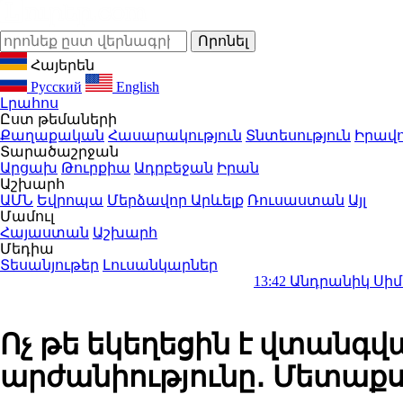
Հայերեն
Русский
English
Լրահոս
Ըստ թեմաների
Քաղաքական
Հասարակություն
Տնտեսություն
Իրավո
Տարածաշրջան
Արցախ
Թուրքիա
Ադրբեջան
Իրան
Աշխարհ
ԱՄՆ
Եվրոպա
Մերձավոր Արևելք
Ռուսաստան
Այլ
Մամուլ
Հայաստան
Աշխարհ
Մեդիա
Տեսանյութեր
Լուսանկարներ
13:42
Անդրանիկ Սիմոնյանը վեր
Ոչ թե եկեղեցին է վտանգվա
արժանիությունը․ Մետաք