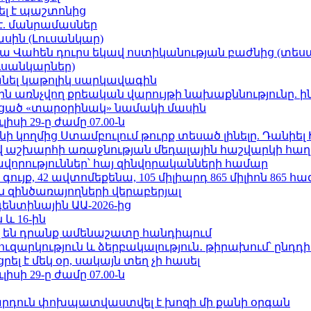
ել է պաշտոնից
է. մանրամասներ
ասին (Լուսանկար)
ամյա Վահեն դուրս եկավ ոստիկանության բաժնից (տեսա
ւսանկարներ)
պանել կաթոլիկ սարկավագին
ո»-ին առնչվող քրեական վարույթի նախաքննությունը. ի
ացած «տարօրինակ» նամակի մասին
ւլիսի 29-ը ժամը 07.00-ն
 կողմից Ստամբուլում թուրք տեսած լինելը. Դանիել
աշխարհի առաջնության մեդալային հաշվարկի հաղ
ավորություններ՝ հայ զինվորականների համար
ւյք, 42 ավտոմեքենա, 105 միլիարդ 865 միլիոն 865 հ
 զինծառայողների վերաբերյալ
ենտինային ԱԱ-2026-ից
 և 16-ին
 են դրանք ամենաշատը հանդիպում
ւզարկություն և ձերբակալություն․ թիրախում՝ ընդդ
լ է մեկ օր, սակայն տեղ չի հասել
ւլիսի 29-ը ժամը 07.00-ն
րդուն փոխպատվաստվել է խոզի մի քանի օրգան