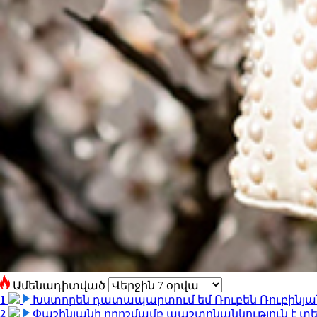
Ամենադիտված
1
Խստորեն դատապարտում եմ Ռուբեն Ռուբինյանի
2
Փաշինյանի որոշմամբ պաշտոնանկություն է տեղ