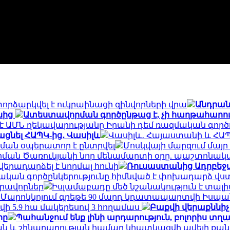
որձարկվել է ուկրաինացի զինվորների վրա
Անդրան
նից
Ատեստավորման գործընթաց է, չի հաղթահարում
է ԱՄՆ ղեկավարությանը Իրանի դեմ ռազմական գործո
ացնել ՀԱՊԿ-ից․ Վասիլև
Վասիլև․ Հայաստանի և ՀԱՊ
ման օպերատոր է ընտրվել
Մոսկվայի մարզում մայր
Արման Ծառուկյանի նոր մենամարտի օրը. պաշտոնակ
րադարձել է նորմալ հունի
Ռուսաստանից Ադրբեջա
ան գործընկերությունը հիմնված է փոխադարձ վս
իրավորներ
Իսլամաբադը մեծ նշանակություն է տալ
. Մարոկկոյում գրեթե 90 մարդ կդատապարտվի Իսպա
ի 5.9 հա մակերեսով 3 հողամաս
Բաքվի վերաքննի
րը
Պահանջում ենք լինի արդարություն, բոլորիս տ
և շինարարության համար կհատկացվի ավելի քան 2