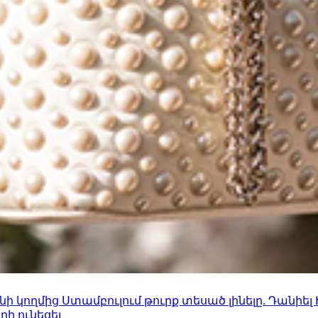
 կողմից Ստամբուլում թուրք տեսած լինելը. Դանիել
ի ունեցել