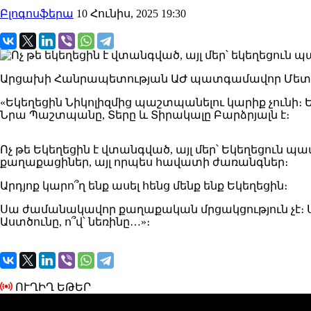
Բլոգոսֆերա
10 Հունիս, 2025 19:30
Արցախի Հանրապետության ԱԺ պատգամավոր Մետ
«Եկեղեցին Նիկոլիզմից պաշտպանելու կարիք չունի։ Ե
Նրա Պաշտպանը, Տերը և Տիրակալը Բարձրյալն է։
Ոչ թե Եկեղեցին է վտանգված, այլ մեր՝ Եկեղեցուն 
քաղաքացիներ, այլ որպես հավատի ժառանգներ։
Արդյոք կարո՞ղ ենք ասել հենց մենք ենք Եկեղեցին։
Սա ժամանակավոր քաղաքական մրցակցություն չէ։ Սա ո
Աստծունը, ո՞վ՝ նեռինը…»։
ՈՒՂԻՂ ԵԹԵՐ