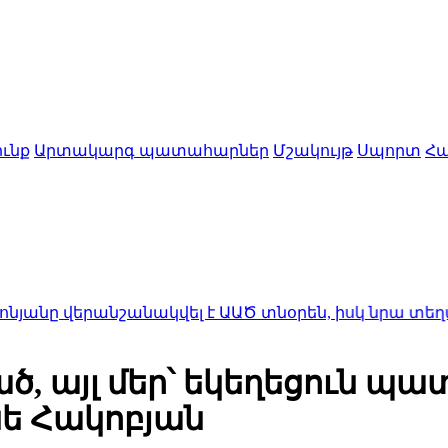
ւնք
Արտակարգ պատահարներ
Մշակույթ
Սպորտ
Հա
անշանակվել է ԱԱԾ տնօրեն, իսկ նրա տեղակալ Արա
ծ, այլ մեր՝ եկեղեցուն պա
սե Հակոբյան