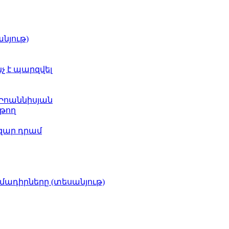
նյութ)
նչ է պարզվել
 Իոաննիսյան
թող
ազար դրամ
իմադիրները (տեսանյութ)