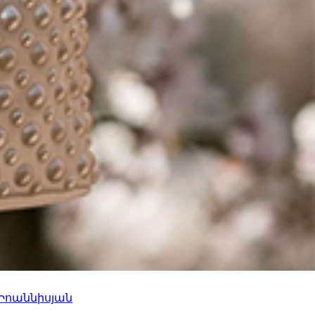
 Իոաննիսյան