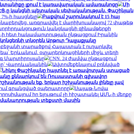
 ընտանիքը լքում է կառավարական ամառանոցը
Մի
ԷՑ-ը կանցնի պետական սեփականության․ Փաշինյան
 7%-ի հասցնելը
Բաքվում շարունակում է 15 հայ
նաբերվեց. առգրավվել է մարիխուանայով 72 փաթեթ
րհրդակցություն կանցկացնի զինամթերքի
 ԱՄՆ-ի հետ հակամարտության ընթացքում Իրանին
 կոնցեռնի տնօրեն Արթուր Դալլաքյանը
բեջանի տարածքով Հայաստան է ուղարկվել
եպ՝ Երևանում․ օտարերկրացիների միջև տեղի
ագ Մարտիրոսյանը
CNN. 24 ժամվա ընթացքում
յանը` Վարդևանյանին
Ավտոմեքենայում բռնկված
Նիկոլ Փաշինյանը հայտնել է առավոտյան ստացած
անը քննարկում են Ռուսաստանի գլխավոր
իշխանության եք, երկար իշխանության լինելը լավ
յում գրանցված օպերատորը
Սայաթ-Նովա
րոսիմայում իր ելույթում չի հիշատակել ԱՄՆ-ի մեղքը
ահամանադրության տեքստի մասին