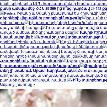
ծոցի երկրներին ԱՄՆ հարձակումների համար պատա
քանի ամսվա մեջ ՀՀ-ն 29 800-ից ո՞նց դարձավ 29 743
Reuters. Իրանը և Օմանը քննարկում են Հորմուզի 
գերիների վերաքննիչ բողոքի քննությունը
Երևանի տ
(տեսանյութ)
Էլեկտրամոբիլների ներմուծման քվոտ
պաշարների հարցով
Ռուսաստանը ռեկորդային ծավա
արված ամենամեծ զիջումներից մեկը
Դավիթ Իշխանյ
կալանավորվել է
ԱԺ-ում շուտով տեղափոխություն կ
ցորենով բեռնված 14 վագոն
Ինչո՞ւ է Հաջիևն ավելի
ունեցած վիճաբանությունը վերածվել է ծեծկռտուքի
առնվազն 10 առևտրային նավ է անցել Հորմուզի նեղո
հրդեհը հրշեջ-փրկարարները մարել են
Վենսը խոստ
«տարօրինակ» նամակի մասին
Աչքով տալ պետք չ
հյուպատոսության բացումը Կապանում
Թրամփը հո
տեղ չի տանում․ Արամ Վարդևանյան
ՀՀ-ում առցան
պողոտայից 30-ամյա տղամարդը դանակահարված վ
քաղաքի ռմբակոծության համար
«Ի՞նչ տարբերութ
Ամբողջ լրահոսը »