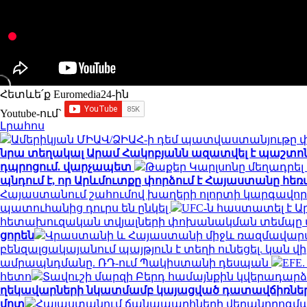
Հետևե՛ք Euromedia24-ին
Youtube-ում`
Լրահոս
Ամերիկյան ՄԻԱՎ/ՁԻԱՀ-ի դեմ պատվաստանյութը փ
նրա տեղակալ Արամ Հակոբյանն ազատվել է պաշտո
դպրոցում. վարչապետ
Թաքեր Կարլսոնը մեղադրել 
պնդում է, որ Արևմուտքը փորձում է Հայաստանը հեռ
Հայաստանում շահումով խաղերի ոլորտի կարգավոր
պատուհանից դուրս են ընկել
UFC-ն հաստատել է 
հետախուզական տվյալների փոխանակման տեմպը վե
ցորեն
Վրաստանի և Հայաստանի միջև ռազմավարակ
բենզալցակայանում պայթյուն է տեղի ունեցել. կան վ
ամրապնդմանը. ՌԴ-ում Պակիստանի դեսպան
EFE
հետո
Տավուշի մարզի Բերդ համայնքին կվերադարձվ
ղեկավարների նկատմամբ կայացված դատավճիռնե
մոտ
Հայաստանում ճանապարհների վերանորոգման 