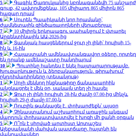
5
Գագիկ Ծառուկյանից կբռնագանձվի 75 անշարժ
գույք, 42 ավտոմեքենա, 105 միլիարդ 865 միլիոն 865
հազար դրամ
6
Սուրեն Պապիկյանի նոր հրամանը՝
ժամկետային զինծառայողների վերաբերյալ
7
10 միլիոն երկրպագու պահանջում է վտարել
Արգենտինային ԱԱ-2026-ից
8
Տասնյակ հասցեներում ջուր չի լինի՝ հուլիսի 15-
ին և 16-ին
9
Հայաստանի ամենավտանգավոր օձերը. որտեղ
են դրանք ամենաշատը հանդիպում
10
Պուտինը հանդես է եկել հայտարարությամբ.
Խուզարկություն և ձերբակալություն․ թիրախում՝
ընդդիմադիրները (տեսանյութ)
1
Սոչի մեկնող ինքնաթիռը ճանապարհին
անցկացրել է մեկ օր, սակայն տեղ չի հասել
2
Ջուր չի լինի հուլիսի 28-ին ժամը 07.00-ից մինչև
հուլիսի 29-ը ժամը 07.00-ն
3
Ռուբլին թանկացել է․ փոխարժեքն՝ այսօր
4
Չինաստանում աշխարհում առաջին անգամ
մարդուն փոխպատվաստվել է խոզի մի քանի օրգան
5
Ո՞րն է սիրված արտիստ Արտաշես
Ալեքսանյանի մահվան պատճառը. հայտնի են
մանրամասներ