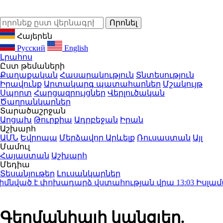
Հայերեն
Русский
English
Լրահոս
Ըստ թեմաների
Քաղաքական
Հասարակություն
Տնտեսություն
Իրավունք
Արտակարգ պատահարներ
Մշակույթ
Սպորտ
Հարցազրույցներ
Վերլուծական
Ծաղրանկարներ
Տարածաշրջան
Արցախ
Թուրքիա
Ադրբեջան
Իրան
Աշխարհ
ԱՄՆ
Եվրոպա
Մերձավոր Արևելք
Ռուսաստան
Այլ
Մամուլ
Հայաստան
Աշխարհ
Մեդիա
Տեսանյութեր
Լուսանկարներ
նված է փոխադարձ վստահության վրա
13:03
Իսլամաբա
Գերմանիայի կանցլեր.