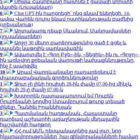
5
Սիլվա Հակոբյանը հայտնել է ցավալի կորստի
մասին (Լուսանկար)
6
Chat GPT-ին հարցրեցի՝ ոնց գնամ եկեղեցի. 14-
ամյա Վահեն դուրս եկավ ոստիկանության բաժնից
(տեսանյութ)
7
Արտակարգ դեպք Սևանում. Մանրամասներ
(լուսանկարներ)
8
Արջը 30 մետր բարձրությունից ցած է գցել և
սպանել կաթոլիկ սարկավագին
9
Ավարտվել է «Գող Բջե»-ին, «Տեցիկ»-ին ու «Գոջո»-
ին առնչվող քրեական վարույթի նախաքննությունը.
ինչ է պարզվել
10
Արամ Վարդևանյանը դադարեցնում է
փաստաբանական գործունեությունը
1
Ջուր չի լինի հուլիսի 28-ին ժամը 07.00-ից մինչև
հուլիսի 29-ը ժամը 07.00-ն
2
Խստորեն դատապարտում եմ Ռուբեն
Ռուբինյանի կողմից Ստամբուլում թուրք տեսած
լինելը. Դանիել Իոաննիսյան
3
Պատմական հաղթանակ․ Հայաստանը
դարձավ աշխարհի առաջնության մեդալային
հաշվարկի հաղթող
4
ՀՀ-ում ԱՄՆ դեսպանատնից լավ լուր․ նոր
հնարավորություններ՝ հայ զինվորականների համար