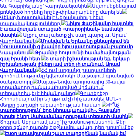
են. Գաբրիելյանը` Վարդևանյանին
Ավտոմեքենայում
բռնկված հրդեհը հրշեջ-փրկարարները մարել են
Վենսը խոստովանել է Նեթանյահուի հետ
տարաձայնությունները
Նիկոլ Փաշինյանը հայտնել
է առավոտյան ստացած «տարօրինակ» նամակի
մասին
Աչքով տալ պետք չի, սաղ պարզ ա․ Արամ
Վարդևանյան
Մոսկվան և Երևանը քննարկում են
Ռուսաստանի գլխավոր հյուպատոսության բացումը
Կապանում
Թրամփը հույս ունի համաձայնության
գալ Իրանի հետ
8 տարի իշխանության եք, երկար
իշխանության լինելը լավ տեղ չի տանում․ Արամ
Վարդևանյան
ՀՀ-ում առցանց խաղատների
գործունեությունը կվերահսկի Մալթայում գրանցված
օպերատորը
Սայաթ-Նովա պողոտայից 30-ամյա
տղամարդը դանակահարված վիճակում
տեղափոխվել է հիվանդանոց
Գուտերեշը
Հիրոսիմայում իր ելույթում չի հիշատակել ԱՄՆ-ի
մեղքը քաղաքի ռմբակոծության համար
«Ի՞նչ
տարբերություն՝ երբ կհրապարակվի». Գալյանը
խոսել է նոր Սահամանադրության տեքստի մասին
Տիգրան Աբրահամյանը՝ իշխանություններին. Ձեր
օրոք զենքը դարձել է թշնամու ավար, դեռ խոսո՞ւմ եք
Էսօր առավոտյան շատ տարօրինակ նամակ եմ