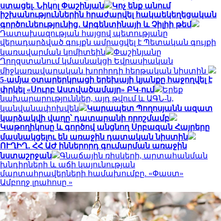
ստացել. Նիկոլ Փաշինյան
Կոչ ենք անում
իշխանություններին հրաժարվել հակաեկեղեցական
գործունեությունից․ Արգենտինայի և Չիլիի թեմ
Դատախազության հայցով պետությանը
վերադարձված գույքն ամրացվել է Պետական գույքի
կառավարման կոմիտեին
Փաշինյանը
Ղրղզստանում կմասնակցի Եվրասիական
միջկառավարական խորհրդի հերթական նիստին
5-ամյա օտարերկրացի երեխայի կյանքը հաջողվել է
փրկել «Սուրբ Աստվածամայր» ԲԿ-ում
Երեք
նախարարություններ, այդ թվում և ԱԳՆ-ն,
կանվանափոխվեն
Կարապետ Պողոսյանն ազատ
կարձակվի վաղը՝ դատարանի որոշմամբ
Կաթողիկոսը և գործով անցնող Սրբազան Հայրերը
մասնակցելու են առաջին դատական նիստին
ՈՒՂԻՂ․ ՀՀ ԱԺ իններորդ գումարման առաջին
նստաշրջան
Գնաճային ռիսկերի, արտահանման
խնդիրների և աճի կայունության
մարտահրավերների համախումբը. «Փաստ»
Ամբողջ լրահոսը »