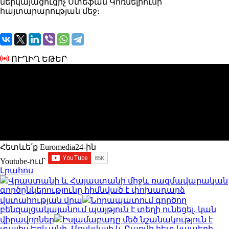
ներկայացուցիչ Ստեֆան Կոռնելիուսի
հայտարարության մեջ։
ՈՒՂԻՂ ԵԹԵՐ
Հետևե՛ք Euromedia24-ին
Youtube-ում`
Լրահոս
Վրաստանի և Հայաստանի միջև ռազմավարական
գործընկերությունը հիմնված է փոխադարձ
վստահության վրա
Նորապատում գործող
բենզալցակայանում պայթյուն է տեղի ունեցել. կան
վիրավորներ
Իսլամաբադը մեծ նշանակություն է
տալիս Երևանի, Մոսկվայի և Բաքվի հետ կապերի