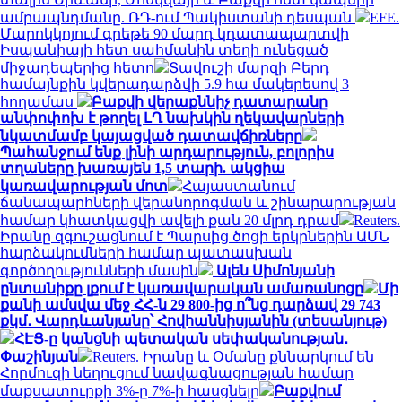
ամրապնդմանը. ՌԴ-ում Պակիստանի դեսպան
EFE.
Մարոկկոյում գրեթե 90 մարդ կդատապարտվի
Իսպանիայի հետ սահմանին տեղի ունեցած
միջադեպերից հետո
Տավուշի մարզի Բերդ
համայնքին կվերադարձվի 5.9 հա մակերեսով 3
հողամաս
Բաքվի վերաքննիչ դատարանը
անփոփոխ է թողել ԼՂ նախկին ղեկավարների
նկատմամբ կայացված դատավճիռները
Պահանջում ենք լինի արդարություն, բոլորիս
տղաները խառայեն 1,5 տարի. ակցիա
կառավարության մոտ
Հայաստանում
ճանապարհների վերանորոգման և շինարարության
համար կհատկացվի ավելի քան 20 մլրդ դրամ
Reuters.
Իրանը զգուշացնում է Պարսից ծոցի երկրներին ԱՄՆ
հարձակումների համար պատասխան
գործողությունների մասին
Ալեն Սիմոնյանի
ընտանիքը լքում է կառավարական ամառանոցը
Մի
քանի ամսվա մեջ ՀՀ-ն 29 800-ից ո՞նց դարձավ 29 743
քկմ․ Վարդևանյանը՝ Հովհաննիսյանին (տեսանյութ)
ՀԷՑ-ը կանցնի պետական սեփականության․
Փաշինյան
Reuters. Իրանը և Օմանը քննարկում են
Հորմուզի նեղուցում նավագնացության համար
մաքսատուրքի 3%-ը 7%-ի հասցնելը
Բաքվում