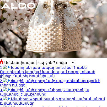
Ամենադիտված
1
Խստորեն դատապարտում եմ Ռուբեն
Ռուբինյանի կողմից Ստամբուլում թուրք տեսած
լինելը. Դանիել Իոաննիսյան
2
Փաշինյանի որոշմամբ պաշտոնանկություն է
տեղի ունեցել
3
Փաշինյանի որոշումներով 7 պաշտոնյա
ազատվել է պաշտոնից
4
Անահիտ Կիրակոսյանի դուստրն ամուսնանում
է. մանրամասներ