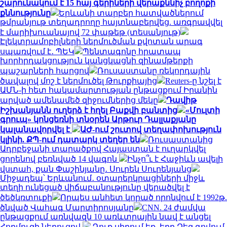
շարունակում է 15 հայ գերիների վերաքննիչ բողոքի
քննությունը
Երևանի տարբեր հատվածներում
թմրանյութ տեղադրողը հայտնաբերվեց. առգրավվել
է մարիխուանայով 72 փաթեթ (տեսանյութ)
Էլեկտրամոբիլների ներմուծման քվոտան արագ
սպառվում է․ ՊԵԿ
Պենտագոնը հրատապ
խորհրդակցություն կանցկացնի զինամթերքի
պաշարների հարցով
Ռուսաստանը ռեկորդային
ծավալով մոշ է ներմուծել Թուրքիայից
Reuters-ը նշել է
ԱՄՆ-ի հետ հակամարտության ընթացքում Իրանին
արված ամենամեծ զիջումներից մեկը
Դավիթ
Իշխանյանն ուղերձ է հղել Բաքվի բանտից
«Մուլտի
գրուպ» կոնցեռնի տնօրեն Արթուր Դալլաքյանը
կալանավորվել է
ԱԺ-ում շուտով տեղափոխություն
կլինի. ՔՊ-ում դատարկ տեղեր են
Ռուսաստանից
Ադրբեջանի տարածքով Հայաստան է ուղարկվել
ցորենով բեռնված 14 վագոն
Ինչո՞ւ է Հաջիևն ավելի
վստահ, քան Փաշինյանը․ Սուրեն Սուրենյանց
Միջադեպ՝ Երևանում․ օտարերկրացիների միջև
տեղի ունեցած վիճաբանությունը վերածվել է
ծեծկռտուքի
Որպես անհետ կորած որոնվում է 1992թ.
ծնված Վահագ Մարտիրոսյանը
CNN. 24 ժամվա
ընթացքում առնվազն 10 առևտրային նավ է անցել
Հորմուզի նեղուցով
Դուք սիրում եք, երբ Ձեզ գովում