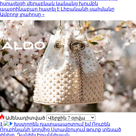
իսրայելցի վերաբնակ կանանց խումբն
ապօրինաբար հատել է Լիբանանի սահմանը
Ամբողջ լրահոսը »
Ամենադիտված
1
Խստորեն դատապարտում եմ Ռուբեն
Ռուբինյանի կողմից Ստամբուլում թուրք տեսած
լինելը. Դանիել Իոաննիսյան