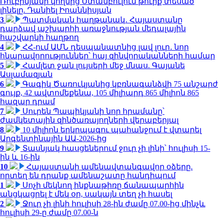
Ռուբինյանի կողմից Ստամբուլում թուրք տեսած
լինելը. Դանիել Իոաննիսյան
3
Պատմական հաղթանակ․ Հայաստանը
դարձավ աշխարհի առաջնության մեդալային
հաշվարկի հաղթող
4
ՀՀ-ում ԱՄՆ դեսպանատնից լավ լուր․ նոր
հնարավորություններ՝ հայ զինվորականների համար
5
Համլետ ջան լույսերի մեջ մնաս. Գայանե
Ասլամազյան
6
Գագիկ Ծառուկյանից կբռնագանձվի 75 անշարժ
գույք, 42 ավտոմեքենա, 105 միլիարդ 865 միլիոն 865
հազար դրամ
7
Սուրեն Պապիկյանի նոր հրամանը՝
ժամկետային զինծառայողների վերաբերյալ
8
10 միլիոն երկրպագու պահանջում է վտարել
Արգենտինային ԱԱ-2026-ից
9
Տասնյակ հասցեներում ջուր չի լինի՝ հուլիսի 15-
ին և 16-ին
10
Հայաստանի ամենավտանգավոր օձերը.
որտեղ են դրանք ամենաշատը հանդիպում
1
Սոչի մեկնող ինքնաթիռը ճանապարհին
անցկացրել է մեկ օր, սակայն տեղ չի հասել
2
Ջուր չի լինի հուլիսի 28-ին ժամը 07.00-ից մինչև
հուլիսի 29-ը ժամը 07.00-ն