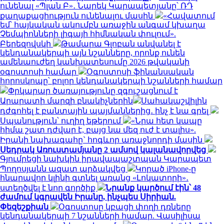
ունենալ «Պլան Բ»․ Նարեկ Կարապետյանը՝ ՌԴ
քաղաքացիություն ունենալու մասին
«Հավատում
եմ՝ հայկական ակումբն առաջին անգամ կխաղա
Չեմպիոնների լիգայի հիմնական փուլում».
Բերեզովսկի
Թամարա Գլոբան անվանել է
կենդանակերպի այն նշանները, որոնք ունեն
ամենաուժեղ կանխատեսումը 2026 թվականի
օգոստոսի համար
Օգոստոսի ֆինանսական
հորոսկոպը՝ բոլոր կենդանակերպի նշանների համար
Փրկարար ծառայությունը զգուշացնում է
Արարատի մարզի բնակիչներին
Սահակաշվիլին
դժգոհել է բանտային պայմաններից․ ինչ է նա գրել
Սպանություն՝ ուղիղ եթերում
«Նրա հետ կապը
հիմա շատ դժվար է, բայց նա մեզ ուժ է տալիս».
Իրանի նախագահը` հոգևոր առաջնորդի մասին
Սեդրակ Առուստամյանը 2 ամսով կալանավորվեց
Գյումրեցի նախկին իրավապաշտպան Կարապետ
Պողոսյանն ազատ արձակվեց
Կորած iPhone-ը
հնարավոր կլինի գտնել առանց «Լոկատորի»․
ստեղծվել է նոր գործիք
Նրանք կարծում էին՝ 48
ժամում կգրավեն Իրանը, ինչպես Սիրիան.
Փեզեշքիան
Օգոստոսը կբացի փողի դռները
կենդանակերպի 7 նշանների համար. Վասիլիսա