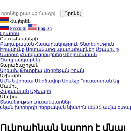
Հայերեն
Русский
English
Լրահոս
Ըստ թեմաների
Քաղաքական
Հասարակություն
Տնտեսություն
Իրավունք
Արտակարգ պատահարներ
Մշակույթ
Սպորտ
Հարցազրույցներ
Վերլուծական
Ծաղրանկարներ
Տարածաշրջան
Արցախ
Թուրքիա
Ադրբեջան
Իրան
Աշխարհ
ԱՄՆ
Եվրոպա
Մերձավոր Արևելք
Ռուսաստան
Այլ
Մամուլ
Հայաստան
Աշխարհ
Մեդիա
Տեսանյութեր
Լուսանկարներ
ն խորհրդի հերթական նիստին
10:23
5-ամյա օտարերկ
Ուկրաինան կարող է մնալ