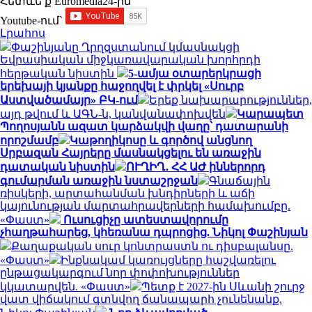
Հետևե՛ք Euromedia24-ին
Youtube-ում`
Լրահոս
Փաշինյանը Ղրղզստանում կմասնակցի
Եվրասիական միջկառավարական խորհրդի
հերթական նիստին
5-ամյա օտարերկրացի
երեխայի կյանքը հաջողվել է փրկել «Սուրբ
Աստվածամայր» ԲԿ-ում
Երեք նախարարություններ,
այդ թվում և ԱԳՆ-ն, կանվանափոխվեն
Կարապետ
Պողոսյանն ազատ կարձակվի վաղը՝ դատարանի
որոշմամբ
Կաթողիկոսը և գործով անցնող
Սրբազան Հայրերը մասնակցելու են առաջին
դատական նիստին
ՈՒՂԻՂ․ ՀՀ ԱԺ իններորդ
գումարման առաջին նստաշրջան
Գնաճային
ռիսկերի, արտահանման խնդիրների և աճի
կայունության մարտահրավերների համախումբը.
«Փաստ»
Ուսուցիչը ատեստավորումը
չհաղթահարեց, կհեռանա դպրոցից. Նիկոլ Փաշինյան
Քաղաքական սուր կոնտրաստն ու դիսբալանսը.
«Փաստ»
Ինքնակամ կառույցները հաշվառելու
ընթացակարգում նոր փոփոխություններ
կկատարվեն. «Փաստ»
Պետք է 2027-ին Սևանի շուրջ
վատ վիճակում գտնվող ճանապարհ չունենանք.