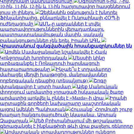
Վոլոդինայի կանխատեսումը
Օգոստոսի 6-ին, 7-ին,
10-ին, 11-ին, 12-ին և 13-ին հարյուրավոր հասցեներում
լույս չի լինելու
Զելենսկին օգնություն է խնդրել
Ֆինլանդիայից․ քննարկվել է Ուկրաինայի ՀՕՊ-ի
ուժեղացումը
ԱՄՆ-ը ազդակներ է տվել
պարտավորություններին վերադառնալու
պատրաստակամության մասին, սակայն
բանակցություններ չեն եղել. Իրանի ԱԳՆ
Վրաստանում զանգվածային հոսանքազրկումներ են
Արմեն Մամաջանյանը նշանակվել է Հայկ
Կոնջորյանի խորհրդական
Մեսսիի կինը
արձագանքել է Ռոնալդուի հարսնացուի
հայտարարությանը
Ինչպե՞ս է տղամարդը
մահացել մեղվի խայթոցից. մանրամասներ
ողբերգական դեպքից (տեսանյութ)
Շոգը
վտանգավոր է սրտի համար
Ալեք Մանուկյան
փողոցում արմատից չորացած հսկայական ծառը
արմատից պոկվել և ընկել է «Mazda»-ի վրա
Իրանի
արտաքին գործերի նախարարը պաշտոնական
այցով կմեկնի Պակիստան
Հուսանք՝ Հորմուզի շուրջ
խաղաղ հանգուցալուծումը կկայանա․ Արտակ
Զաքարյան
Մեծ Բրիտանիայում մի թոշակառու
գերազանցել է ինքնաթիռի թևի վրա քայլելու ռեկորդը
Արմատական տրամադրություններ ունեցող