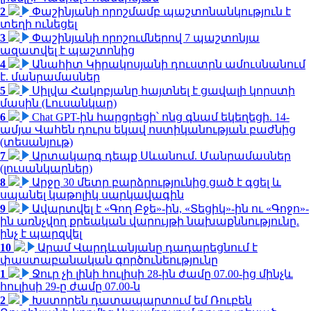
2
Փաշինյանի որոշմամբ պաշտոնանկություն է
տեղի ունեցել
3
Փաշինյանի որոշումներով 7 պաշտոնյա
ազատվել է պաշտոնից
4
Անահիտ Կիրակոսյանի դուստրն ամուսնանում
է. մանրամասներ
5
Սիլվա Հակոբյանը հայտնել է ցավալի կորստի
մասին (Լուսանկար)
6
Chat GPT-ին հարցրեցի՝ ոնց գնամ եկեղեցի. 14-
ամյա Վահեն դուրս եկավ ոստիկանության բաժնից
(տեսանյութ)
7
Արտակարգ դեպք Սևանում. Մանրամասներ
(լուսանկարներ)
8
Արջը 30 մետր բարձրությունից ցած է գցել և
սպանել կաթոլիկ սարկավագին
9
Ավարտվել է «Գող Բջե»-ին, «Տեցիկ»-ին ու «Գոջո»-
ին առնչվող քրեական վարույթի նախաքննությունը.
ինչ է պարզվել
10
Արամ Վարդևանյանը դադարեցնում է
փաստաբանական գործունեությունը
1
Ջուր չի լինի հուլիսի 28-ին ժամը 07.00-ից մինչև
հուլիսի 29-ը ժամը 07.00-ն
2
Խստորեն դատապարտում եմ Ռուբեն