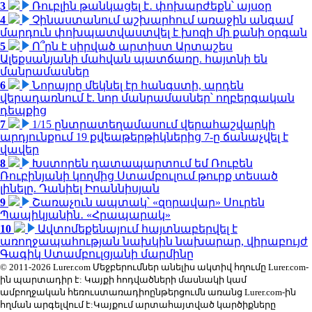
3
Ռուբլին թանկացել է․ փոխարժեքն՝ այսօր
4
Չինաստանում աշխարհում առաջին անգամ
մարդուն փոխպատվաստվել է խոզի մի քանի օրգան
5
Ո՞րն է սիրված արտիստ Արտաշես
Ալեքսանյանի մահվան պատճառը. հայտնի են
մանրամասներ
6
Նորայրը մեկնել էր հանգստի, արդեն
վերադառնում է. նոր մանրամասներ՝ ողբերգական
դեպքից
7
1/15 ընտրատեղամասում վերահաշվարկի
արդյունքում 19 քվեաթերթիկներից 7-ը ճանաչվել է
վավեր
8
Խստորեն դատապարտում եմ Ռուբեն
Ռուբինյանի կողմից Ստամբուլում թուրք տեսած
լինելը. Դանիել Իոաննիսյան
9
Շառաչուն ապտակ՝ «զորավար» Սուրեն
Պապիկյանին․ «Հրապարակ»
10
Ավտոմեքենայում հայտնաբերվել է
առողջապահության նախկին նախարար, վիրաբույժ
Գագիկ Ստամբուլցյանի մարմինը
© 2011-2026 Lurer.com Մեջբերումներ անելիս ակտիվ հղումը Lurer.com-
ին պարտադիր է: Կայքի հոդվածների մասնակի կամ
ամբողջական հեռուստառադիոընթերցումն առանց Lurer.com-ին
հղման արգելվում է:Կայքում արտահայտված կարծիքները