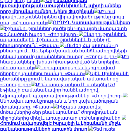
Նիկոլ Փաշինյան
Նոր ձևավորված
կառավարության առաջին նիստն է, պիտի անենք
որոշ վերանայումներ․ Նիկոլ Փաշինյան
ՔՊ-ում
իրավունք չունեն իրենց վիրավորվածությունը ցույց
տալ. «Հրապարակ»
ՈՒՂԻՂ․ Կառավարության նիստ
Իշխանությունները լուծել են Կոտայքի մարզպետի
թեկնածուի հարցը. «Ժողովուրդ»
Ընտրություններն
ավարտվեցին, իշխանություններին էլ ոչինչ չի
հետաքրքրու՞մ. «Փաստ»
«Ուժեղ Հայաստան»-ը
քննարկում է ԱԺ երեք մշտական հանձնաժողովների
ղեկավարումը ստանձնելու հարցը. «Ժողովուրդ»
ՔՊ
հնաբնակները խիստ հիասթափված են նորերից.
«Հրապարակ»
Նոր պարտքեր են ներգրավում
ճեղքերը փակելու համար. «Փաստ»
Ալեն Սիմոնյանի
ընտանիքը լքում է կառավարական ամառանոցը.
«Ժողովուրդ»
ՔՊ-ն առաջարկում է ստեղծել ԱԺ
էթիկայի ժամանակավոր հանձնաժողով․
եվրոպական պարտավորություններ. «Ժողովուրդ»
Անհավասարակշռության և նոր կախվածության
վտանգները. «Փաստ»
Ինչպես ազատվել
մոծակներից ձեր բնակարանում՝ ժողովրդական
միջոցներից մինչև առաջատար տեխնոլոգիաներ
Հռոմում ավարտվել է Իսրայելի և Լիբանանի միջև
բանակցությունների առաջին փուլը
Չեմ ուզել