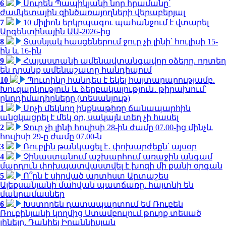
6
Սուրեն Պապիկյանի նոր հրամանը՝
ժամկետային զինծառայողների վերաբերյալ
7
10 միլիոն երկրպագու պահանջում է վտարել
Արգենտինային ԱԱ-2026-ից
8
Տասնյակ հասցեներում ջուր չի լինի՝ հուլիսի 15-
ին և 16-ին
9
Հայաստանի ամենավտանգավոր օձերը. որտեղ
են դրանք ամենաշատը հանդիպում
10
Պուտինը հանդես է եկել հայտարարությամբ.
Խուզարկություն և ձերբակալություն․ թիրախում՝
ընդդիմադիրները (տեսանյութ)
1
Սոչի մեկնող ինքնաթիռը ճանապարհին
անցկացրել է մեկ օր, սակայն տեղ չի հասել
2
Ջուր չի լինի հուլիսի 28-ին ժամը 07.00-ից մինչև
հուլիսի 29-ը ժամը 07.00-ն
3
Ռուբլին թանկացել է․ փոխարժեքն՝ այսօր
4
Չինաստանում աշխարհում առաջին անգամ
մարդուն փոխպատվաստվել է խոզի մի քանի օրգան
5
Ո՞րն է սիրված արտիստ Արտաշես
Ալեքսանյանի մահվան պատճառը. հայտնի են
մանրամասներ
6
Խստորեն դատապարտում եմ Ռուբեն
Ռուբինյանի կողմից Ստամբուլում թուրք տեսած
լինելը. Դանիել Իոաննիսյան