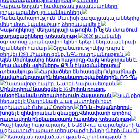
ինքնասպանություն գործել
Հասմիկ
Կարապետյանի համարձակ լուսանկարները՝
լողավազանից (լուսանկարներ)
Դանակահարություն՝ Մասիսի գազալցակայաններից
մեկի մոտ. կասկածյալը ձերբակալվել է
Կաթողիկոսը՝ մեղադրյալի աթոռին․ ի՞նչ են մտածում
քաղաքացիները (տեսանյութ)
2026 թվականի
օգոստոսը վտանգավոր կլինի երեք կենդանակերպի
նշանների համար
Շրջանառությունից դուրս է
բերվել 1293 միավոր զենք․ ՆԳՆ ոստիկանություն
Ալեն Սիմոնյանից հետո հաջորդը Հայկ Կոնջորյանն է․
նրա մասին «սլիվները» ՔՊ-ն է կազմակերպում
(տեսանյութ)
Հարվածներ են հասցվել Ուկրաինայի
նավահանգստային ենթակառուցվածքներին. ՌԴ ՊՆ
Դատավորը հայ էր․ Նարեկ Կարապետյան
Մինվոդիում կասեցվել է 16 միլիոն ռուբլու
անօրինական տեղափոխումը Հայաստան
Կյանքից
հեռացել է Մադոննայի և այլ աստղերի հետ
աշխատած Ուիլյամ Օրբիթը
ՌԴ-ն «Իսկանդերով»
խոցել է զինվորական գնացքը.Վեհափառի գործով
դատավորն ինքնաբացարկ հայտնեց (տեսանյութ)
Փաշինյանը հայտարարել է ԵԱՏՄ-ում ապրանքների և
աշխատուժի ազատ տեղաշարժի խնդիրների մասին
Պետական դավաճանության 4, լրտեսության՝ 5,