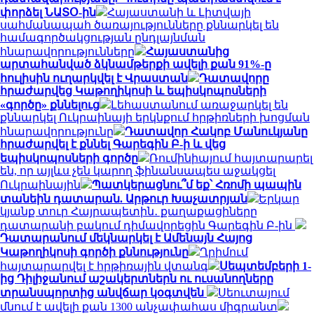
փորձել ՆԱՏՕ-ին
Հայաստանի և Լիտվայի
սահմանապահ ծառայությունները քննարկել են
համագործակցության ընդլայնման
հնարավորությունները
Հայաստանից
արտահանված ձկնամթերքի ավելի քան 91%-ը
հուլիսին ուղարկվել է Վրաստան
Դատավորը
հրաժարվեց Կաթողիկոսի և եպիսկոպոսների
«գործը» քննելուց
Լեհաստանում առաջարկել են
քննարկել Ուկրաինայի երկնքում հրթիռների խոցման
հնարավորությունը
Դատավոր Հակոբ Մանուկյանը
հրաժարվել է քննել Գարեգին Բ-ի և վեց
եպիսկոպոսների գործը
Ռումինիայում հայտարարել
են, որ այլևս չեն կարող ֆինանսապես աջակցել
Ուկրաինային
Պատկերացնու՞մ եք՝ Հռոմի պապին
տանեին դատարան. Արթուր Խաչատրյան
Երկար
կյանք տուր Հայրապետին․ քաղաքացիները
դատարանի բակում դիմավորեցին Գարեգին Բ-ին
Դատարանում մեկնարկել է Ամենայն Հայոց
Կաթողիկոսի գործի քննությունը
Ղրիմում
հայտարարվել է հրթիռային վտանգ
Սեպտեմբերի 1-
ից Դիլիջանում աշակերտներն ու ուսանողները
տրանսպորտից անվճար կօգտվեն
Սեուտայում
մնում է ավելի քան 1300 անչափահաս միգրանտ