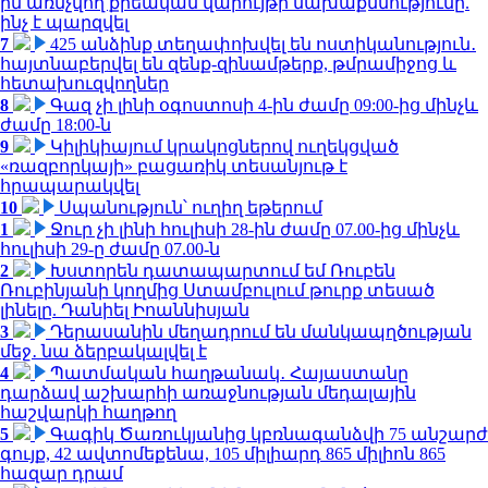
ին առնչվող քրեական վարույթի նախաքննությունը.
ինչ է պարզվել
7
425 անձինք տեղափոխվել են ոստիկանություն․
հայտնաբերվել են զենք-զինամթերք, թմրամիջոց և
հետախուզվողներ
8
Գազ չի լինի օգոստոսի 4-ին ժամը 09:00-ից մինչև
ժամը 18:00-ն
9
Կիլիկիայում կրակոցներով ուղեկցված
«ռազբորկայի» բացառիկ տեսանյութ է
հրապարակվել
10
Սպանություն՝ ուղիղ եթերում
1
Ջուր չի լինի հուլիսի 28-ին ժամը 07.00-ից մինչև
հուլիսի 29-ը ժամը 07.00-ն
2
Խստորեն դատապարտում եմ Ռուբեն
Ռուբինյանի կողմից Ստամբուլում թուրք տեսած
լինելը. Դանիել Իոաննիսյան
3
Դերասանին մեղադրում են մանկապղծության
մեջ․ նա ձերբակալվել է
4
Պատմական հաղթանակ․ Հայաստանը
դարձավ աշխարհի առաջնության մեդալային
հաշվարկի հաղթող
5
Գագիկ Ծառուկյանից կբռնագանձվի 75 անշարժ
գույք, 42 ավտոմեքենա, 105 միլիարդ 865 միլիոն 865
հազար դրամ