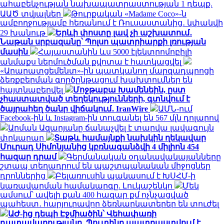
ահաբեկչության նախապատրաստության 1 դեպք.
ԱԱԾ տվյալներ
Թուրքական «Madame Coco»-ն
ամբողջությամբ հեռանում է Ռուսաստանից․ կփակվի
29 խանութ
Երևի փոստը լավ չի աշխատում․
Նաթան սրբազանը՝ Պոլսո պատրիարքի լռության
մասին
Հայաստանին ևս 5000 էլեկտրոմոբիլի
անմաքս ներմուծման քվոտա է հատկացվել
«Արարատցեմենտ»-ին պատկանող մարզադպրոցի
ձեռքբերման գործընթացում խախտումներ են
հայտնաբերվել
Մոջթաբա Խամենեին, ըստ
չհաստատված տեղեկությունների, գտնվում է
ծայրահեղ ծանր վիճակում․ IranWire
ԱՄՆ-ում
Facebook-ին և Instagram-ին տուգանել են 567 մլն դոլարով
Արման Ազարյանը ճանաչվել է տարվա լավագույն
փրկարար
Տաթև համայնքի նախկին ղեկավար
Մուրադ Սիմոնյանից կբռնագանձվի 4 միլիոն 454
հազար դրամ
Գերմանական օդանավակայանները
շտապ տեղադրում են պաշտպանական միջոցներ
դրոններից
Բելառուսին պակասում է ԽՍՀՄ-ի
կառավարման համակարգը. Լուկաշենկո
Մեկ
ամսում՝ ավելի քան 400 հազար քմ ոչնչացված
պահեստ․ հարյուրավոր ձեռնարկատերեր են տուժել
ԱԺ-ից դեպի Էջմիածին՝ Վեհափառի
դատավարությանը. Պուտինը պատրաստվում է