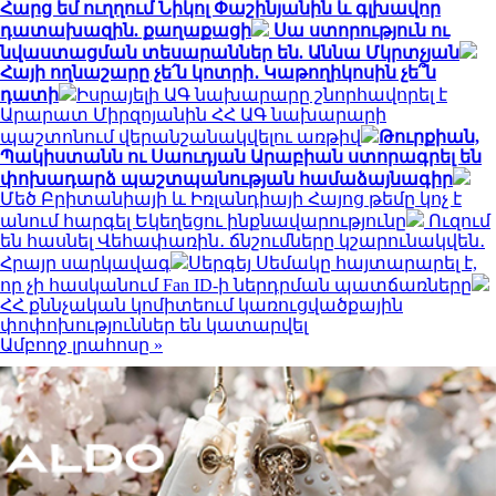
Հարց եմ ուղղում Նիկոլ Փաշինյանին և գլխավոր
դատախազին. քաղաքացի
Սա ստորություն ու
նվաստացման տեսարաններ են. Աննա Մկրտչյան
Հայի ողնաշարը չե՛ն կոտրի․ Կաթողիկոսին չե՞ն
դատի
Իսրայելի ԱԳ նախարարը շնորհավորել է
Արարատ Միրզոյանին ՀՀ ԱԳ նախարարի
պաշտոնում վերանշանակվելու առթիվ
Թուրքիան,
Պակիստանն ու Սաուդյան Արաբիան ստորագրել են
փոխադարձ պաշտպանության համաձայնագիր
Մեծ Բրիտանիայի և Իռլանդիայի Հայոց թեմը կոչ է
անում հարգել Եկեղեցու ինքնավարությունը
Ուզում
են հասնել Վեհափառին․ ճնշումները կշարունակվեն․
Հրայր սարկավագ
Սերգեյ Սեմակը հայտարարել է,
որ չի հասկանում Fan ID-ի ներդրման պատճառները
ՀՀ քննչական կոմիտեում կառուցվածքային
փոփոխություններ են կատարվել
Ամբողջ լրահոսը »