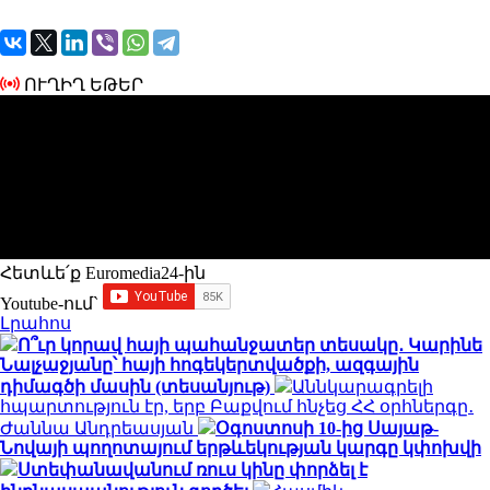
ՈՒՂԻՂ ԵԹԵՐ
Հետևե՛ք Euromedia24-ին
Youtube-ում`
Լրահոս
Ո՞ւր կորավ հայի պահանջատեր տեսակը․ Կարինե
Նալչաջյանը՝ հայի հոգեկերտվածքի, ազգային
դիմագծի մասին (տեսանյութ)
Աննկարագրելի
հպարտություն էր, երբ Բաքվում հնչեց ՀՀ օրհներգը․
Ժաննա Անդրեասյան
Օգոստոսի 10-ից Սայաթ-
Նովայի պողոտայում երթևեկության կարգը կփոխվի
Ստեփանավանում ռուս կինը փորձել է