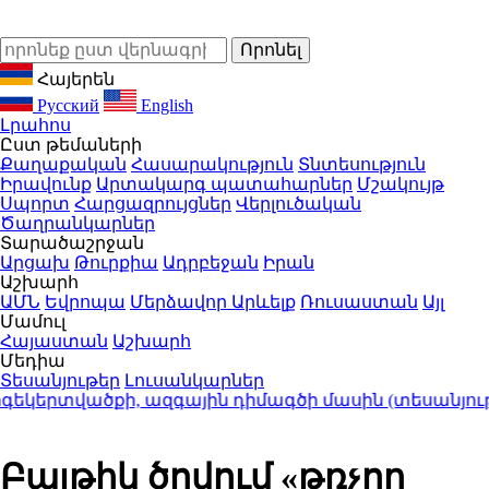
Հայերեն
Русский
English
Լրահոս
Ըստ թեմաների
Քաղաքական
Հասարակություն
Տնտեսություն
Իրավունք
Արտակարգ պատահարներ
Մշակույթ
Սպորտ
Հարցազրույցներ
Վերլուծական
Ծաղրանկարներ
Տարածաշրջան
Արցախ
Թուրքիա
Ադրբեջան
Իրան
Աշխարհ
ԱՄՆ
Եվրոպա
Մերձավոր Արևելք
Ռուսաստան
Այլ
Մամուլ
Հայաստան
Աշխարհ
Մեդիա
Տեսանյութեր
Լուսանկարներ
կերտվածքի, ազգային դիմագծի մասին (տեսանյութ)
21
Բալթիկ ծովում «թռչող