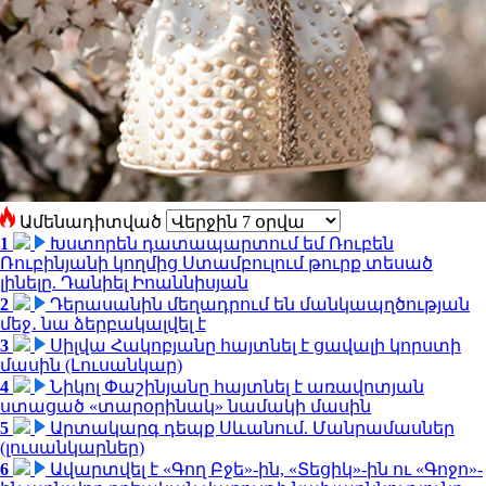
Ամենադիտված
1
Խստորեն դատապարտում եմ Ռուբեն
Ռուբինյանի կողմից Ստամբուլում թուրք տեսած
լինելը. Դանիել Իոաննիսյան
2
Դերասանին մեղադրում են մանկապղծության
մեջ․ նա ձերբակալվել է
3
Սիլվա Հակոբյանը հայտնել է ցավալի կորստի
մասին (Լուսանկար)
4
Նիկոլ Փաշինյանը հայտնել է առավոտյան
ստացած «տարօրինակ» նամակի մասին
5
Արտակարգ դեպք Սևանում. Մանրամասներ
(լուսանկարներ)
6
Ավարտվել է «Գող Բջե»-ին, «Տեցիկ»-ին ու «Գոջո»-