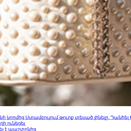
 կողմից Ստամբուլում թուրք տեսած լինելը. Դանիել
ի ունեցել
ել է պաշտոնից