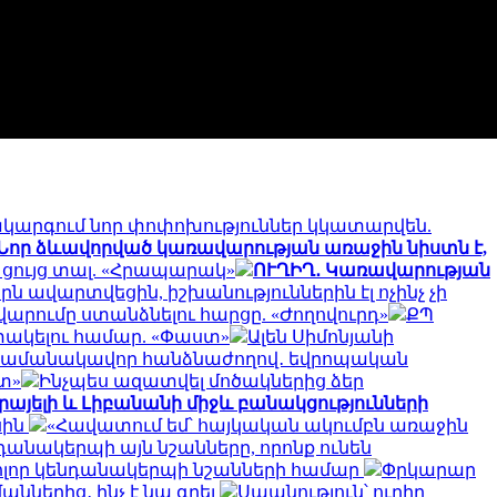
ակարգում նոր փոփոխություններ կկատարվեն.
Նոր ձևավորված կառավարության առաջին նիստն է,
ը ցույց տալ. «Հրապարակ»
ՈՒՂԻՂ․ Կառավարության
րն ավարտվեցին, իշխանություններին էլ ոչինչ չի
արումը ստանձնելու հարցը. «Ժողովուրդ»
ՔՊ
փակելու համար. «Փաստ»
Ալեն Սիմոնյանի
ի ժամանակավոր հանձնաժողով․ եվրոպական
տ»
Ինչպես ազատվել մոծակներից ձեր
րայելի և Լիբանանի միջև բանակցությունների
սին
«Հավատում եմ՝ հայկական ակումբն առաջին
անակերպի այն նշանները, որոնք ունեն
ոլոր կենդանակերպի նշանների համար
Փրկարար
ններից․ ինչ է նա գրել
Սպանություն՝ ուղիղ