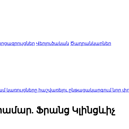
րցազրույցներ
Վերլուծական
Ծաղրանկարներ
ները հաշվառելու ընթացակարգում նոր փոփոխությո
համար. Ֆրանց Կլինցևիչ