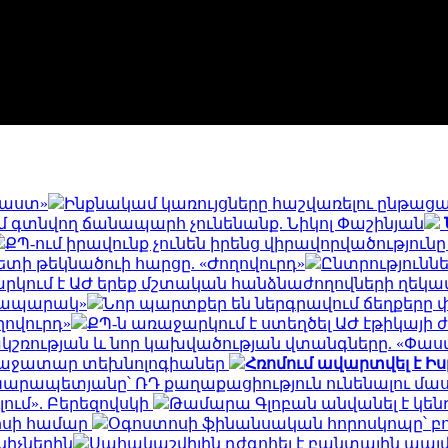
Փաստ»
Ինքնակամ կառույցները հաշվառելու ընթաց
ւմ գտնվող ճանապարհ չունենանք. Նիկոլ Փաշինյան
ՔՊ-ում իրավունք չունեն իրենց վիրավորվածություն
ետի թեկնածուի հարցը. «Ժողովուրդ»
Ընտրություննե
րկում է ԱԺ երեք մշտական հանձնաժողովների ղեկավ
Հրապարակ»
Նոր պարտքեր են ներգրավում ճեղքերը 
ովուրդ»
ՔՊ-ն առաջարկում է ստեղծել ԱԺ էթիկայ
շռության և նոր կախվածության վտանգները. «Փաս
առաջատար տեխնոլոգիաներ
Հռոմում ավարտվել է Իս
եկ Կարապետյանը՝ ՌԴ քաղաքացիություն ունենալու մա
ում». Բերեզովսկի
Թամարա Գլոբան անվանել է կենդ
ոսի համար
Օգոստոսի ֆինանսական հորոսկոպը՝ բ
կիչներին
Սահակաշվիլին դժգոհել է բանտային պայմա