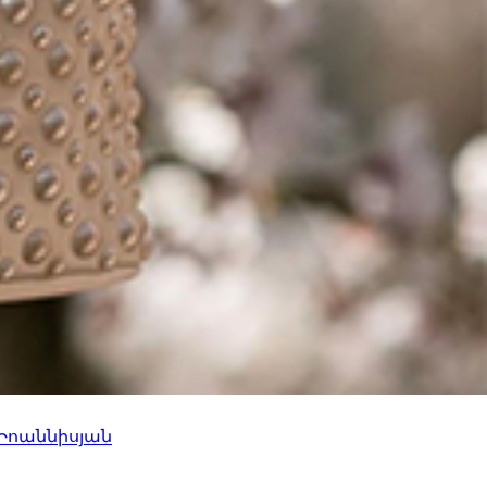
 Իոաննիսյան