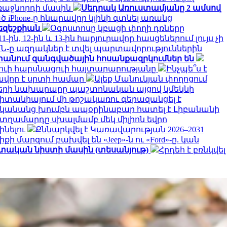
առաջնորդի մասին
Սեդրակ Առուստամյանը 2 ամսով
ծ iPhone-ը հնարավոր կլինի գտնել առանց
Փեզեշքիան
Օգոստոսը կբացի փողի դռները
 11-ին, 12-ին և 13-ին հարյուրավոր հասցեներում լույս չի
Ն-ը ազդակներ է տվել պարտավորություններին
անում զանգվածային հոսանքազրկումներ են
դուի հարսնացուի հայտարարությանը
Ինչպե՞ս է
վոր է սրտի համար
Ալեք Մանուկյան փողոցում
երի նախարարը պաշտոնական այցով կմեկնի
իտանիայում մի թոշակառու գերազանցել է
 կանանց խումբն ապօրինաբար հատել է Լիբանանի
 տղամարդը սխալմամբ մեկ միլիոն եվրո
ինելու
Քննարկվել է Կառավարության 2026–2031
քի մարզում բախվել են «Jeep»-ն ու «Ford»-ը. կան
ատական նիստի մասին (տեսանյութ)
Հրդեհ է բռնկվել