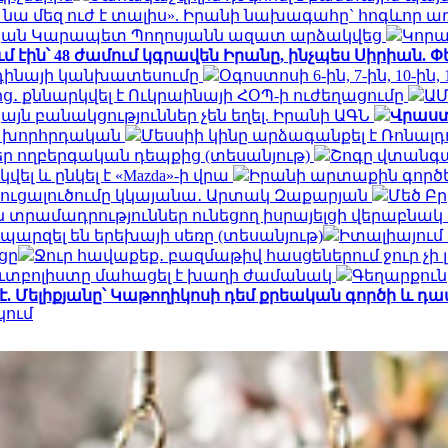
 նա մեզ ուժ է տալիս». Իրանի նախագահը` հոգևոր 
պան Կարապետ Պողոսյանն ազատ արձակվեց
Կորա
մ էին՝ 48 ժամում կգրավեն Իրանը, ինչպես Սիրիան. 
ոդինայի կանխատեսումը
Օգոստոսի 6-ին, 7-ին, 10-ին,
ից․ քննարկվել է Ուկրաինայի ՀՕՊ-ի ուժեղացումը
ԱՄ
 բանակցություններ չեն եղել. Իրանի ԱԳՆ
Վրաստ
նի խորհրդական
Մեսսիի կինը արձագանքել է Ռոնալ
ր ողբերգական դեպքից (տեսանյութ)
Շոգը վտանգա
 և ընկել է «Mazda»-ի վրա
Իրանի արտաքին գործ
նգուցալուծումը կկայանա․ Արտակ Զաքարյան
Մեծ Բր
տրամադրություններ ունեցող իսրայելցի վերաբնակ
պարզել են երեխայի սեռը (տեսանյութ)
Իտալիայում
ցը
Ջուր հավաքեք․ բազմաթիվ հասցեներում ջուր չի լ
ւտբոլիստը մահացել է խաղի ժամանակ
Գեղարքունի
 Մելիքյանը՝ Կաթողիկոսի դեմ քրեական գործի և դ
կում