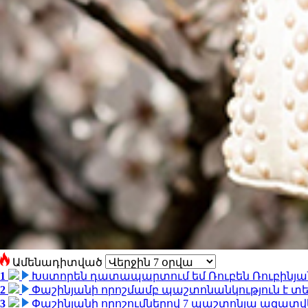
Ամենադիտված
1
Խստորեն դատապարտում եմ Ռուբեն Ռուբինյանի
2
Փաշինյանի որոշմամբ պաշտոնանկություն է տեղ
3
Փաշինյանի որոշումներով 7 պաշտոնյա ազատվ