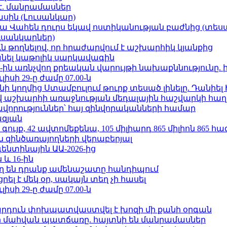
է. մանրամասներ
ասին (Լուսանկար)
ամյա Վահեն դուրս եկավ ոստիկանության բաժնից (տեսա
ւսանկարներ)
ն թողնելով, որ հրաժարվում է աշխարհիկ կյանքից
պանել կաթոլիկ սարկավագին
ո»-ին առնչվող քրեական վարույթի նախաքննությունը. 
ւլիսի 29-ը ժամը 07.00-ն
 կողմից Ստամբուլում թուրք տեսած լինելը. Դանիել
աշխարհի առաջնության մեդալային հաշվարկի հաղ
ավորություններ՝ հայ զինվորականների համար
ազյան
ւյք, 42 ավտոմեքենա, 105 միլիարդ 865 միլիոն 865 հ
 զինծառայողների վերաբերյալ
ենտինային ԱԱ-2026-ից
 և 16-ին
ղ են դրանք ամենաշատը հանդիպում
լ է մեկ օր, սակայն տեղ չի հասել
ւլիսի 29-ը ժամը 07.00-ն
րդուն փոխպատվաստվել է խոզի մի քանի օրգան
նի մահվան պատճառը. հայտնի են մանրամասներ