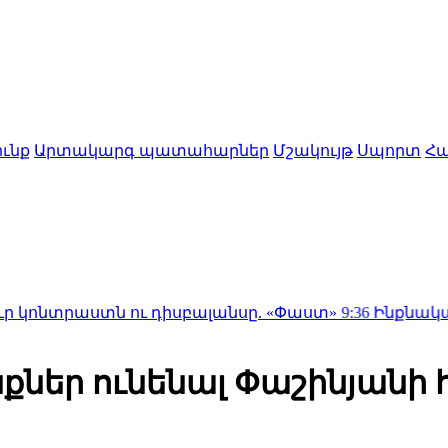
ւնք
Արտակարգ պատահարներ
Մշակույթ
Սպորտ
Հա
տն ու դիսբալանսը. «Փաստ»
9:36
Ինքնակամ կառույց
քներ ունենալ Փաշինյանի 