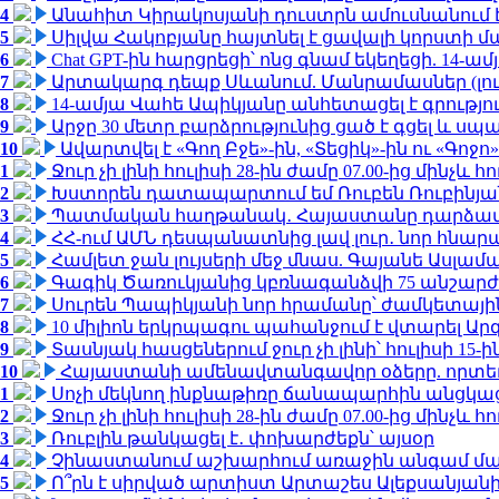
4
Անահիտ Կիրակոսյանի դուստրն ամուսնանում 
5
Սիլվա Հակոբյանը հայտնել է ցավալի կորստի մ
6
Chat GPT-ին հարցրեցի՝ ոնց գնամ եկեղեցի. 14-
7
Արտակարգ դեպք Սևանում. Մանրամասներ (լո
8
14-ամյա Վահե Ապիկյանը անհետացել է գրությու
9
Արջը 30 մետր բարձրությունից ցած է գցել և ս
10
Ավարտվել է «Գող Բջե»-ին, «Տեցիկ»-ին ու «Գոջ
1
Ջուր չի լինի հուլիսի 28-ին ժամը 07.00-ից մինչև հո
2
Խստորեն դատապարտում եմ Ռուբեն Ռուբինյանի
3
Պատմական հաղթանակ․ Հայաստանը դարձավ 
4
ՀՀ-ում ԱՄՆ դեսպանատնից լավ լուր․ նոր հնար
5
Համլետ ջան լույսերի մեջ մնաս. Գայանե Ասլամ
6
Գագիկ Ծառուկյանից կբռնագանձվի 75 անշարժ գո
7
Սուրեն Պապիկյանի նոր հրամանը՝ ժամկետային
8
10 միլիոն երկրպագու պահանջում է վտարել Արգ
9
Տասնյակ հասցեներում ջուր չի լինի՝ հուլիսի 15-ին
10
Հայաստանի ամենավտանգավոր օձերը. որտե
1
Սոչի մեկնող ինքնաթիռը ճանապարհին անցկացրե
2
Ջուր չի լինի հուլիսի 28-ին ժամը 07.00-ից մինչև հո
3
Ռուբլին թանկացել է․ փոխարժեքն՝ այսօր
4
Չինաստանում աշխարհում առաջին անգամ մա
5
Ո՞րն է սիրված արտիստ Արտաշես Ալեքսանյա