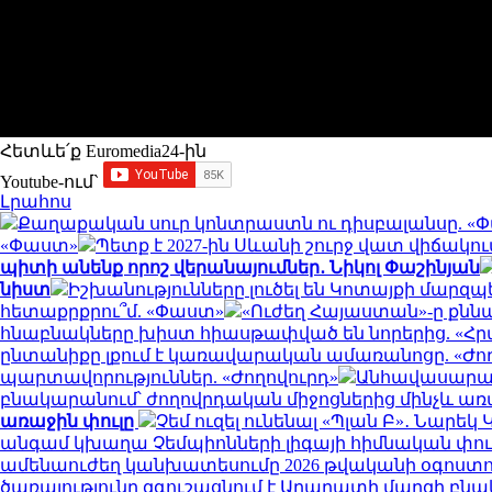
Հետևե՛ք Euromedia24-ին
Youtube-ում`
Լրահոս
Քաղաքական սուր կոնտրաստն ու դիսբալանսը. «
«Փաստ»
Պետք է 2027-ին Սևանի շուրջ վատ վիճակո
պիտի անենք որոշ վերանայումներ․ Նիկոլ Փաշինյան
նիստ
Իշխանությունները լուծել են Կոտայքի մարզպ
հետաքրքրու՞մ. «Փաստ»
«Ուժեղ Հայաստան»-ը քննա
հնաբնակները խիստ հիասթափված են նորերից. «
ընտանիքը լքում է կառավարական ամառանոցը. «Ժող
պարտավորություններ. «Ժողովուրդ»
Անհավասարակ
բնակարանում՝ ժողովրդական միջոցներից մինչև 
առաջին փուլը
Չեմ ուզել ունենալ «Պլան Բ»․ Նար
անգամ կխաղա Չեմպիոնների լիգայի հիմնական փուլ
ամենաուժեղ կանխատեսումը 2026 թվականի օգոստ
ծառայությունը զգուշացնում է Արարատի մարզի բնա