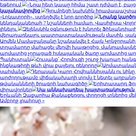
եթերում
«Նրա հետ կապը հիմա շատ դժվար է, բայց
կալանավորվեց
Գյումրեցի նախկին իրավապաշտ
«Լոկատորի»․ ստեղծվել է նոր գործիք
Նրանք կարծու
կենդանակերպի 7 նշանների համար. Վասիլիսա Վոլ
լինելու
Զելենսկին օգնություն է խնդրել Ֆինլանդիայ
վերադառնալու պատրաստակամության մասին, սակայն
Արմեն Մամաջանյանը նշանակվել է Հայկ Կոնջորյա
տղամարդը մահացել մեղվի խայթոցից. մանրամասնե
արմատից չորացած հսկայական ծառը արմատից պոկվել
Պակիստան
Հուսանք՝ Հորմուզի շուրջ խաղաղ հա
ինքնաթիռի թևի վրա քայլելու ռեկորդը
Արմատական 
սահմանը
Դերասան Կարո Հովհաննիսյանն ու կինը 
արժողությամբ վիճակախաղի տոմս է նետել աղբանո
թվականների ծրագրի նախագիծը
Երիտասարդ ֆո
վիրավորներ
Սա աննախադեպ խայտառակություն է.
Երևանի Զաքարիա Քանաքեռցու փողոցի տներից մե
Ամբողջ լրահոսը »