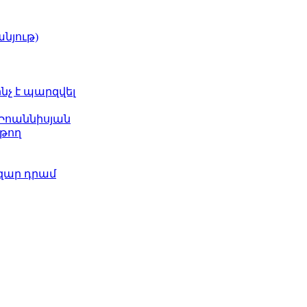
նյութ)
ինչ է պարզվել
 Իոաննիսյան
թող
ազար դրամ