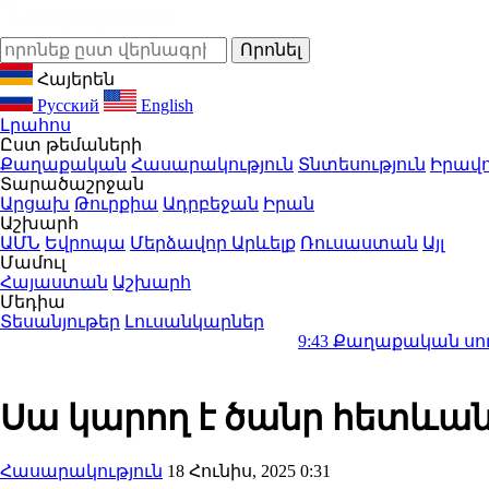
Հայերեն
Русский
English
Լրահոս
Ըստ թեմաների
Քաղաքական
Հասարակություն
Տնտեսություն
Իրավո
Տարածաշրջան
Արցախ
Թուրքիա
Ադրբեջան
Իրան
Աշխարհ
ԱՄՆ
Եվրոպա
Մերձավոր Արևելք
Ռուսաստան
Այլ
Մամուլ
Հայաստան
Աշխարհ
Մեդիա
Տեսանյութեր
Լուսանկարներ
9:43
Քաղաքական սուր կոնտրաս
Սա կարող է ծանր հետևան
Հասարակություն
18 Հունիս, 2025 0:31