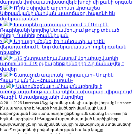
մարդուն փոխպատվաստվել է խոզի մի քանի օրգան
5
Ո՞րն է սիրված արտիստ Արտաշես
Ալեքսանյանի մահվան պատճառը. հայտնի են
մանրամասներ
6
Խստորեն դատապարտում եմ Ռուբեն
Ռուբինյանի կողմից Ստամբուլում թուրք տեսած
լինելը. Դանիել Իոաննիսյան
7
Նորայրը մեկնել էր հանգստի, արդեն
վերադառնում է. նոր մանրամասներ՝ ողբերգական
դեպքից
8
1/15 ընտրատեղամասում վերահաշվարկի
արդյունքում 19 քվեաթերթիկներից 7-ը ճանաչվել է
վավեր
9
Շառաչուն ապտակ՝ «զորավար» Սուրեն
Պապիկյանին․ «Հրապարակ»
10
Ավտոմեքենայում հայտնաբերվել է
առողջապահության նախկին նախարար, վիրաբույժ
Գագիկ Ստամբուլցյանի մարմինը
© 2011-2026 Lurer.com Մեջբերումներ անելիս ակտիվ հղումը Lurer.com-
ին պարտադիր է: Կայքի հոդվածների մասնակի կամ
ամբողջական հեռուստառադիոընթերցումն առանց Lurer.com-ին
հղման արգելվում է:Կայքում արտահայտված կարծիքները
պարտադիր չէ, որ համընկնեն կայքի խմբագրության տեսակետի
հետ:Գովազդների բովանդակության համար կայքը