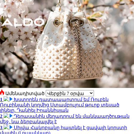
Ամենադիտված
1
Խստորեն դատապարտում եմ Ռուբեն
Ռուբինյանի կողմից Ստամբուլում թուրք տեսած
լինելը. Դանիել Իոաննիսյան
2
Դերասանին մեղադրում են մանկապղծության
մեջ․ նա ձերբակալվել է
3
Սիլվա Հակոբյանը հայտնել է ցավալի կորստի
մասին (Լուսանկար)