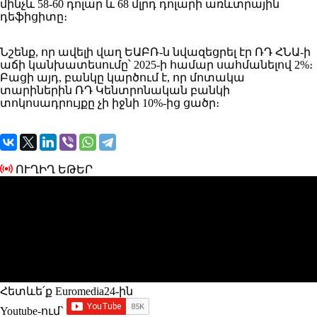
մինչև 58-60 դոլար և 68 մլրդ դոլարի առևտրային
դեֆիցիտը։
Նշենք, որ ավելի վաղ ԵԱԲՌ-ն նվազեցրել էր ՌԴ ՀՆԱ-ի
աճի կանխատեսումը՝ 2025-ի համար սահմանելով 2%։
Բացի այդ, բանկը կարծում է, որ մոտակա
տարիներին ՌԴ Կենտրոնական բանկի
տոկոսադրույքը չի իջնի 10%-ից ցածր։
ՈՒՂԻՂ ԵԹԵՐ
Հետևե՛ք Euromedia24-ին
Youtube-ում`