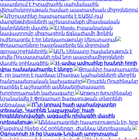
սպառնում է Իտալիային սահմանային
վերահսկողության համար պատասխան միջոցներով
Միշուստինը հայտարարել է ԵԱՏՄ-ում
մարքեթփլեյսների աշխատանքի միասնական
կանոնների մասին
El Mundo. Իսպանական
նավատորմը միգրացիոն ճգնաժամի ֆոնին
ուժեղացրել է իր ներկայությունը Սեուտայում
Փրկարարները հայտնաբերել են մոլորված
զբոսաշրջիկներին
ԱՄՆ Սենատը հավանություն է
տվել Ռուսաստանի դեմ նոր պատժամիջոցների
մասին օրինագծին
31-ամյա ամուսինը խանդի հողի
վրա դանակահարել է կնոջը
Թրամփը հայտարարել
է, որ կարող է դառնալ Միացյալ Նահանգների վերջին
հանրապետական ​​նախագահը
Ռուբեն Ռուբինյանը
դարձել է աշխարհի ամենաերիտասարդ
խորհրդարանի նախագահը
Արթուր Խուդինյանը
նշանակվել է Փրկարար ծառայության տնօրենի
տեղակալ
Ո՞ւր կորավ հայի պահանջատեր
տեսակը․ Կարինե Նալչաջյանը՝ հայի
հոգեկերտվածքի, ազգային դիմագծի մասին
(տեսանյութ)
Աննկարագրելի հպարտություն էր, երբ
Բաքվում հնչեց ՀՀ օրհներգը․ Ժաննա Անդրեասյան
Օգոստոսի 10-ից Սայաթ-Նովայի պողոտայում