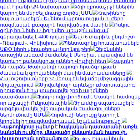
կարողությունները աշխարհի ամենաթանկ բանակի
դեմ. Իրանի ԱԳ նախարար
Հղի զբոսաշրջիկներին
կարող են մերժել մուտք գործել ԱՄՆ
Հութիները
հայտարարել են Եմենում պրոսաուդյան ուժերի
ռազմական բազային հարվածելու մասին
Ոսկու
գինը հունիսի 17-ից ի վեր առաջին անգամ
գերազանցել է 4400 դոլարը
Եվս 6 տարի և ընդմիշտ
«Ռեալում»․ Վինիսիուս
Պենտագոնը հրապարակել է
ԱԹՕ-ների վերաբերյալ նոր նյութեր
Զելենսկին
առաջին անգամ ժամանել է Սերբիա․ սպասվում են
կարևոր բանակցություններ Վուչիչի հետ
Հայտնի
են դարձել Թաիլանդի դպրոցի հրաձգության
ժամանակ զոհվածների մասին մանրամասները
Հայ ուշուիստները 37 մեդալ են նվաճել միջազգային
մրցաշարում
Սլովակիայի արևելքում արտակարգ
դրություն է հայտարարվել շոգի ալիքների
պատճառով
Ֆյոդորովը փորձում է Մասկին համոզել,
որ աջակցի Ուկրաինային
Թրամփը սպառնացել է
արգելափակել շվեյցարական ժամացույցների
ներմուծումը ԱՄՆ
Հորմուզի նեղուցը կարող է
կորցնել իր ռազմավարական նշանակությունը
Կաթողիկոսը չպետք է հայկական դատարանի առջև
կանգնի ու վե՛րջ, մնացածը քննարկման հարց չի․
փաստաբան (տեսանյութ)
Reuters. Իսպանիան