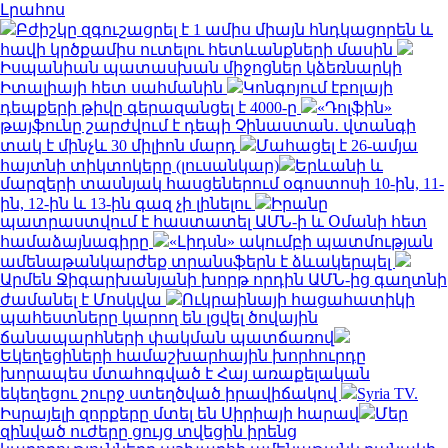
Լրահոս
Բժիշկը զգուշացրել է 1 ամիս միայն հնդկացորեն և
հավի կրծքամիս ուտելու հետևանքների մասին
Իսպանիան պատասխան միջոցներ կձեռնարկի
Իտալիայի հետ սահմանին
Կոնգոյում էբոլայի
դեպքերի թիվը գերազանցել է 4000-ը
«Դոլֆին»
թայֆունը շարժվում է դեպի Չինաստան․ վտանգի
տակ է մինչև 30 միլիոն մարդ
Մահացել է 26-ամյա
հայտնի տիկտոկերը (լուսանկար)
Երևանի և
մարզերի տասնյակ հասցեներում օգոստոսի 10-ին, 11-
ին, 12-ին և 13-ին գազ չի լինելու
Իրանը
պատրաստվում է հաստատել ԱՄՆ-ի և Օմանի հետ
համաձայնագիրը
«Լիդսն» ակումբի պատմության
ամենաթանկարժեք տրանսֆերն է ձևակերպել
Արմեն Ջիգարխանյանի խորթ որդին ԱՄՆ-ից գաղտնի
ժամանել է Մոսկվա
Ուկրաինայի հացահատիկի
պահեստները կարող են լցվել ծովային
ճանապարհների փակման պատճառով
Եկեղեցիների համաշխարհային խորհուրդը
խորապես մտահոգված է Հայ առաքելական
եկեղեցու շուրջ ստեղծված իրավիճակով
Syria TV.
Իսրայելի զորքերը մտել են Սիրիայի հարավ
Մեր
զինված ուժերը ցույց տվեցին իրենց