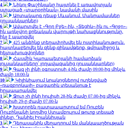
4
Նիկոլ Փաշինյանը հայտնել է առավոտյան
ստացած «տարօրինակ» նամակի մասին
5
Արտակարգ դեպք Սևանում. Մանրամասներ
(լուսանկարներ)
6
Ավարտվել է «Գող Բջե»-ին, «Տեցիկ»-ին ու «Գոջո»-
ին առնչվող քրեական վարույթի նախաքննությունը.
ինչ է պարզվել
7
425 անձինք տեղափոխվել են ոստիկանություն․
հայտնաբերվել են զենք-զինամթերք, թմրամիջոց և
հետախուզվողներ
8
Հասմիկ Կարապետյանի համարձակ
լուսանկարները՝ լողավազանից (լուսանկարներ)
9
Գազ չի լինի օգոստոսի 4-ին ժամը 09:00-ից մինչև
ժամը 18:00-ն
10
Կիլիկիայում կրակոցներով ուղեկցված
«ռազբորկայի» բացառիկ տեսանյութ է
հրապարակվել
1
Ջուր չի լինի հուլիսի 28-ին ժամը 07.00-ից մինչև
հուլիսի 29-ը ժամը 07.00-ն
2
Խստորեն դատապարտում եմ Ռուբեն
Ռուբինյանի կողմից Ստամբուլում թուրք տեսած
լինելը. Դանիել Իոաննիսյան
3
Դերասանին մեղադրում են մանկապղծության