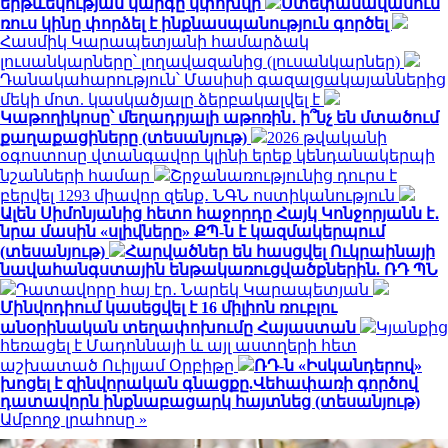
երթևեկության կարգը կփոխվի
Ստեփանավանում
ռուս կինը փորձել է ինքնասպանություն գործել
Հասմիկ Կարապետյանի համարձակ
լուսանկարները՝ լողավազանից (լուսանկարներ)
Դանակահարություն՝ Մասիսի գազալցակայաններից
մեկի մոտ. կասկածյալը ձերբակալվել է
Կաթողիկոսը՝ մեղադրյալի աթոռին․ ի՞նչ են մտածում
քաղաքացիները (տեսանյութ)
2026 թվականի
օգոստոսը վտանգավոր կլինի երեք կենդանակերպի
նշանների համար
Շրջանառությունից դուրս է
բերվել 1293 միավոր զենք․ ՆԳՆ ոստիկանություն
Ալեն Սիմոնյանից հետո հաջորդը Հայկ Կոնջորյանն է․
նրա մասին «սլիվները» ՔՊ-ն է կազմակերպում
(տեսանյութ)
Հարվածներ են հասցվել Ուկրաինայի
նավահանգստային ենթակառուցվածքներին. ՌԴ ՊՆ
Դատավորը հայ էր․ Նարեկ Կարապետյան
Մինվոդիում կասեցվել է 16 միլիոն ռուբլու
անօրինական տեղափոխումը Հայաստան
Կյանքից
հեռացել է Մադոննայի և այլ աստղերի հետ
աշխատած Ուիլյամ Օրբիթը
ՌԴ-ն «Իսկանդերով»
խոցել է զինվորական գնացքը.Վեհափառի գործով
դատավորն ինքնաբացարկ հայտնեց (տեսանյութ)
Ամբողջ լրահոսը »