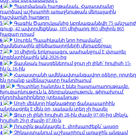
մեջ․ նա ձերբակալվել է
4
Պատմական հաղթանակ․ Հայաստանը
դարձավ աշխարհի առաջնության մեդալային
հաշվարկի հաղթող
5
Գագիկ Ծառուկյանից կբռնագանձվի 75 անշարժ
գույք, 42 ավտոմեքենա, 105 միլիարդ 865 միլիոն 865
հազար դրամ
6
Սուրեն Պապիկյանի նոր հրամանը՝
ժամկետային զինծառայողների վերաբերյալ
7
10 միլիոն երկրպագու պահանջում է վտարել
Արգենտինային ԱԱ-2026-ից
8
Տասնյակ հասցեներում ջուր չի լինի՝ հուլիսի 15-
ին և 16-ին
9
Հայաստանի ամենավտանգավոր օձերը. որտեղ
են դրանք ամենաշատը հանդիպում
10
Պուտինը հանդես է եկել հայտարարությամբ.
Խուզարկություն և ձերբակալություն․ թիրախում՝
ընդդիմադիրները (տեսանյութ)
1
Սոչի մեկնող ինքնաթիռը ճանապարհին
անցկացրել է մեկ օր, սակայն տեղ չի հասել
2
Ջուր չի լինի հուլիսի 28-ին ժամը 07.00-ից մինչև
հուլիսի 29-ը ժամը 07.00-ն
3
Ռուբլին թանկացել է․ փոխարժեքն՝ այսօր
4
Չինաստանում աշխարհում առաջին անգամ