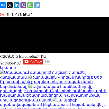
ՈՒՂԻՂ ԵԹԵՐ
Հետևե՛ք Euromedia24-ին
Youtube-ում`
Լրահոս
Օդանավում գտնվող 13 ուղեւոր է տուժել.
Հնդկաստան
Հարավային Կորեան խնդրել է Մեծ
Բրիտանիային չխոչընդոտել ռուսական գազի
ներմուծմանը
Եվրոպական հանձնաժողովը
զգուշացրել է օգոստոսի 12-ին տեղի ունենալիք արևի
խավարման էլեկտրաէներգիայի արտադրության
վրա ազդեցության մասին
Լայպցիգի
օդանավակայանում ինքնաթիռում հայտնաբերվել է