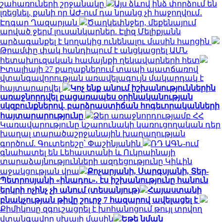
շահառուների շրջանակը
Այս ձևով ինձ փորձում են
լռեցնել, քանի որ ԱԺ-ում դա նրանց չի հաջողվում․
Էդգար Ղազարյան
Ծաղկեփնջեր, մեքենայում
արված ջերմ լուսանկարներ. Էլիզ Մելիքյանն
արձագանքել է կողակից ունենալու մասին հարցին
Թրամփը փակ հանդիպում է անցկացրել ԱՄՆ
հետախուզական համայնքի ղեկավարների հետ
Իտալիայի 27 քաղաքներում տապի պատճառով
վտանգավորության առավելագույն մակարդակ է
հայտարարվել
Կոչ ենք անում իշխանություններին
առաջնորդվել բացառապես օրինականության
սկզբունքներով. բարձրաստիճան հոգեւորականների
հայտարարությունը
Ձեր առաջնորդությամբ ՀՀ
Կառավարությունը կշարունակի կառուցողական դեր
խաղալ տարածաշրջանային խաղաղության
գործում. Գուտերեշը՝ Փաշինյանին
ՌԴ ԱԳՆ-ում
գնահատել են Լեհաստանի և Ուկրաինայի
տարաձայնությունների ազդեցությունը Կիևին
աջակցության վրա
Քոչարյանի, Սարգսյանի, Տեր-
Պետրոսյանի «ինադու». էս իշխանությունը հանուն
երկրի ոչինչ չի անում (տեսանյութ)
Հայաստանի
բնակչության թիվը շուրջ 7 հազարով ավելացել է
Քիմիկոսը զգուշացրել է խոհանոցում թույլ տրվող
վտանգավոր սխալի մասին
Եթե նման