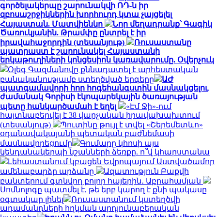
գործելակերպը շարունակվի ՌԴ-ն իր
զբոսաշրջիկներին խորհուրդ կտա չայցելել
Հայաստան. Մատվիենկո
Նոր մեղադրանք՝ Գագիկ
Ծառուկյանին. Թրամփը ընտրել է իր
իրավահաջորդին (տեսանյութ)
Ռուսաստանը
պատրաստ է շարունակել Հայաստանի
երկաթուղիների կոնցեսիոն կառավարումը. Օվերչուկ
Օլեգ Գազմանովը քննադատել է արհեստական
բանականությամբ ստեղծված երգերը
ԱԺ
պատգամավորի հոր հոգեհանգստին մասնակցելու
ժամանակ Գորիսի էկոպարեկային ծառայության
պետը հանկարծամահ է եղել
«Էմ Ջի»-ում
հայտնաբերվել է 38 վարչական իրավախախտում
(տեսանյութ)
Պուտինը թույլ է տվել «Շերեմետևո»
օդանավակայանի պետական բաժնեմասի
մասնավորեցումը
Գումարը կհոսի այս
կենդանակերպի նշանների ձեռքը. ո՞վ կհարստանա
Լեհաստանում կբացեն Եվրոպայում Աստվածամոր
ամենաբարձր արձանը
Ազատություն Բաքվի
բանտերում գտնվող բոլոր հայերին․ Աբրահամյան
Սոմնոլոգը պատմել է, թե երբ կարող է քնի պակասը
օգտակար լինել
Ռուսաստանում կստեղծվի
ադամանդների հղկման արդյունաբերական