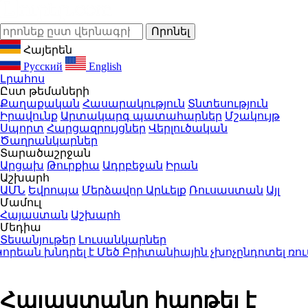
Հայերեն
Русский
English
Լրահոս
Ըստ թեմաների
Քաղաքական
Հասարակություն
Տնտեսություն
Իրավունք
Արտակարգ պատահարներ
Մշակույթ
Սպորտ
Հարցազրույցներ
Վերլուծական
Ծաղրանկարներ
Տարածաշրջան
Արցախ
Թուրքիա
Ադրբեջան
Իրան
Աշխարհ
ԱՄՆ
Եվրոպա
Մերձավոր Արևելք
Ռուսաստան
Այլ
Մամուլ
Հայաստան
Աշխարհ
Մեդիա
Տեսանյութեր
Լուսանկարներ
ան խնդրել է Մեծ Բրիտանիային չխոչընդոտել ռուս
Հայաստանը հաղթել է