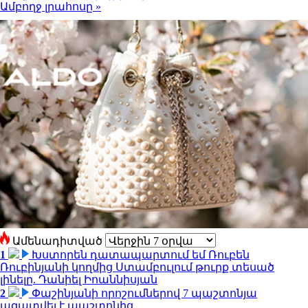
Ամբողջ լրահոսը »
Ամենադիտված
1
Խստորեն դատապարտում եմ Ռուբեն
Ռուբինյանի կողմից Ստամբուլում թուրք տեսած
լինելը. Դանիել Իոաննիսյան
2
Փաշինյանի որոշումներով 7 պաշտոնյա
ազատվել է պաշտոնից