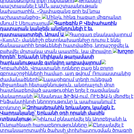
զինամթերքով լիքը ինքնաթիռ
Թրամփը
պաշտպանել է ԱՄՆ պաշտպանության
նախարարին․ «Չափազանց գոհ եմ նրա
աշխատանքից»
Մինչև հինգ հազար միգրանտ
մնում է Սեուտայում
Գարեգին Բ Վեփահառին
դատարան կանչելն անընդունելի է եւ
դատապարտելի. Արամ Ա
Գարգառ բնակավայրում
«KamAZ» մակնիշի բետոնախառնիչը դուրս է եկել
ճանապարհի երթևեկելի հատվածից, կողաշրջվել և
բшխվել մոտակա տան պատին․ կա վիրшվոր
Խոշոր
հրդեհ՝ Երևանի Սիլիկյան թաղամասի
հարևանությամբ գտնվող աղբավայրում
Կոբախիձե. Վրաստանի դռները բաց են բոլոր
զբոսաշրջիկների համար, այդ թվում՝ Ռուսաստանից
ժամանածների
Լայպցիգում տեղի ունեցած
միջադեպի հետաքննություն․ անօդաչուի մոտ
հայտնաբերված պայթուցիկը եղել է ռազմական
մակարդակի
Սկանդալ ՖԻՖԱ-ում․ ՈՒԵՖԱ-ն մերժել է
Ինֆանտինոյի ներողությունը և պահպանում է
բոյկոտը
Զոհասեղանին երևանցու կյանքն է․
Վարդանյանը՝ Երևանի օդի որակի մասին
(տեսանյութ)
Կիևում քննարկվել են Ադրբեջանի և
Ուկրաինայի հարաբերությունները
Ընդլայնվել է
տրանսպորտային ծախսի փոխհատուցման ծրագրի