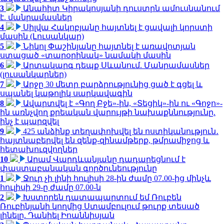
3
Անահիտ Կիրակոսյանի դուստրն ամուսնանում
է. մանրամասներ
4
Սիլվա Հակոբյանը հայտնել է ցավալի կորստի
մասին (Լուսանկար)
5
Նիկոլ Փաշինյանը հայտնել է առավոտյան
ստացած «տարօրինակ» նամակի մասին
6
Արտակարգ դեպք Սևանում. Մանրամասներ
(լուսանկարներ)
7
Արջը 30 մետր բարձրությունից ցած է գցել և
սպանել կաթոլիկ սարկավագին
8
Ավարտվել է «Գող Բջե»-ին, «Տեցիկ»-ին ու «Գոջո»-
ին առնչվող քրեական վարույթի նախաքննությունը.
ինչ է պարզվել
9
425 անձինք տեղափոխվել են ոստիկանություն․
հայտնաբերվել են զենք-զինամթերք, թմրամիջոց և
հետախուզվողներ
10
Արամ Վարդևանյանը դադարեցնում է
փաստաբանական գործունեությունը
1
Ջուր չի լինի հուլիսի 28-ին ժամը 07.00-ից մինչև
հուլիսի 29-ը ժամը 07.00-ն
2
Խստորեն դատապարտում եմ Ռուբեն
Ռուբինյանի կողմից Ստամբուլում թուրք տեսած
լինելը. Դանիել Իոաննիսյան