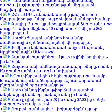
3
Պատմական հաղթանակ․ Հայաստանը
դարձավ աշխարհի առաջնության մեդալային
հաշվարկի հաղթող
4
ՀՀ-ում ԱՄՆ դեսպանատնից լավ լուր․ նոր
հնարավորություններ՝ հայ զինվորականների համար
5
Գագիկ Ծառուկյանից կբռնագանձվի 75 անշարժ
գույք, 42 ավտոմեքենա, 105 միլիարդ 865 միլիոն 865
հազար դրամ
6
Սուրեն Պապիկյանի նոր հրամանը՝
ժամկետային զինծառայողների վերաբերյալ
7
10 միլիոն երկրպագու պահանջում է վտարել
Արգենտինային ԱԱ-2026-ից
8
Տասնյակ հասցեներում ջուր չի լինի՝ հուլիսի 15-
ին և 16-ին
9
Հայաստանի ամենավտանգավոր օձերը. որտեղ
են դրանք ամենաշատը հանդիպում
10
Պուտինը հանդես է եկել հայտարարությամբ.
Խուզարկություն և ձերբակալություն․ թիրախում՝
ընդդիմադիրները (տեսանյութ)
1
Սոչի մեկնող ինքնաթիռը ճանապարհին
անցկացրել է մեկ օր, սակայն տեղ չի հասել
2
Ջուր չի լինի հուլիսի 28-ին ժամը 07.00-ից մինչև
հուլիսի 29-ը ժամը 07.00-ն
3
Ռուբլին թանկացել է․ փոխարժեքն՝ այսօր