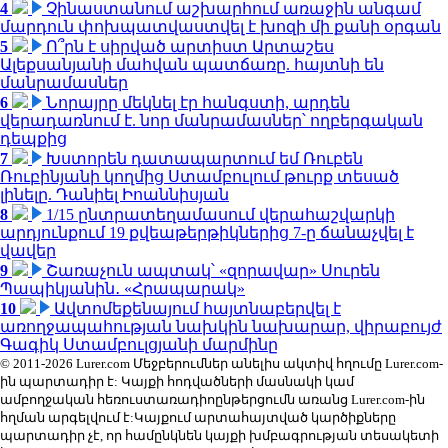
4
Չինաստանում աշխարհում առաջին անգամ
մարդուն փոխպատվաստվել է խոզի մի քանի օրգան
5
Ո՞րն է սիրված արտիստ Արտաշես
Ալեքսանյանի մահվան պատճառը. հայտնի են
մանրամասներ
6
Նորայրը մեկնել էր հանգստի, արդեն
վերադառնում է. նոր մանրամասներ՝ ողբերգական
դեպքից
7
Խստորեն դատապարտում եմ Ռուբեն
Ռուբինյանի կողմից Ստամբուլում թուրք տեսած
լինելը. Դանիել Իոաննիսյան
8
1/15 ընտրատեղամասում վերահաշվարկի
արդյունքում 19 քվեաթերթիկներից 7-ը ճանաչվել է
վավեր
9
Շառաչուն ապտակ՝ «զորավար» Սուրեն
Պապիկյանին․ «Հրապարակ»
10
Ավտոմեքենայում հայտնաբերվել է
առողջապահության նախկին նախարար, վիրաբույժ
Գագիկ Ստամբուլցյանի մարմինը
© 2011-2026 Lurer.com Մեջբերումներ անելիս ակտիվ հղումը Lurer.com-
ին պարտադիր է: Կայքի հոդվածների մասնակի կամ
ամբողջական հեռուստառադիոընթերցումն առանց Lurer.com-ին
հղման արգելվում է:Կայքում արտահայտված կարծիքները
պարտադիր չէ, որ համընկնեն կայքի խմբագրության տեսակետի