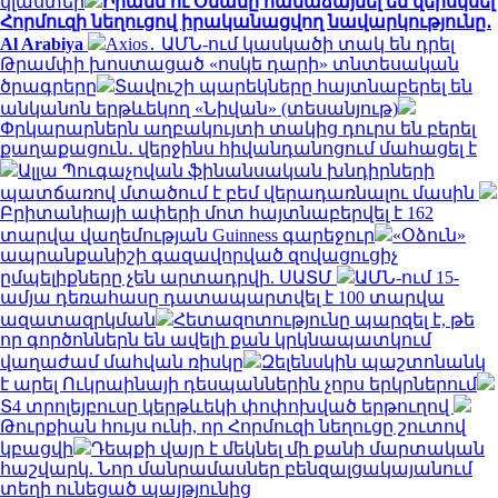
կլաստեր
Իրանն ու Օմանը համաձայնել են վերսկսել
Հորմուզի նեղուցով իրականացվող նավարկությունը․
Al Arabiya
Axios․ ԱՄՆ-ում կասկածի տակ են դրել
Թրամփի խոստացած «ոսկե դարի» տնտեսական
ծրագրերը
Տավուշի պարեկները հայտնաբերել են
անկանոն երթևեկող «Նիվան» (տեսանյութ)
Փրկարարներն աղբակույտի տակից դուրս են բերել
քաղաքացուն․ վերջինս հիվանդանոցում մահացել է
Ալլա Պուգաչովան ֆինանսական խնդիրների
պատճառով մտածում է բեմ վերադառնալու մասին
Բրիտանիայի ափերի մոտ հայտնաբերվել է 162
տարվա վաղեմության Guinness գարեջուր
«Օձուն»
ապրանքանիշի գազավորված զովացուցիչ
ըմպելիքները չեն արտադրվի. ՍԱՏՄ
ԱՄՆ-ում 15-
ամյա դեռահասը դատապարտվել է 100 տարվա
ազատազրկման
Հետազոտությունը պարզել է, թե
որ գործոններն են ավելի քան կրկնապատկում
վաղաժամ մահվան ռիսկը
Զելենսկին պաշտոնանկ
է արել Ուկրաինայի դեսպաններին չորս երկրներում
Տ4 տրոլեյբուսը կերթևեկի փոփոխված երթուղով
Թուրքիան հույս ունի, որ Հորմուզի նեղուցը շուտով
կբացվի
Դեպքի վայր է մեկնել մի քանի մարտական
հաշվարկ. Նոր մանրամասներ բենզալցակայանում
տեղի ունեցած պայթյունից